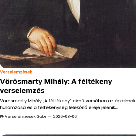
Verselemzések
Vörösmarty Mihály: A féltékeny
verselemzés
Vörösmarty Mihály „A féltékeny” című versében az érzelmek
hullámzása és a féltékenység lélekőrlő ereje jelenik…
Verselemzések Gabi
2026-08-06