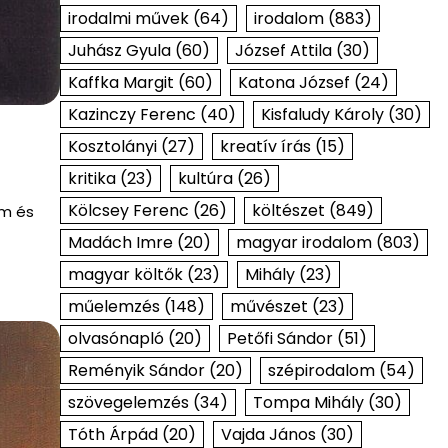
irodalmi művek
(64)
irodalom
(883)
Juhász Gyula
(60)
József Attila
(30)
Kaffka Margit
(60)
Katona József
(24)
Kazinczy Ferenc
(40)
Kisfaludy Károly
(30)
Kosztolányi
(27)
kreatív írás
(15)
kritika
(23)
kultúra
(26)
Kölcsey Ferenc
(26)
költészet
(849)
om és
Madách Imre
(20)
magyar irodalom
(803)
magyar költők
(23)
Mihály
(23)
műelemzés
(148)
művészet
(23)
olvasónapló
(20)
Petőfi Sándor
(51)
Reményik Sándor
(20)
szépirodalom
(54)
szövegelemzés
(34)
Tompa Mihály
(30)
Tóth Árpád
(20)
Vajda János
(30)