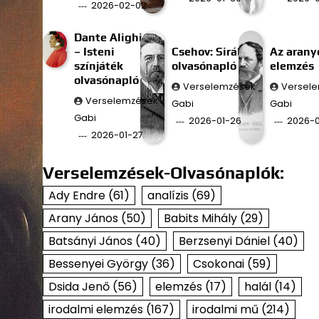
2026-02-02
Dante Alighieri
– Isteni
Csehov: Sirály
Az aran
színjáték
olvasónapló
elemzés
olvasónapló
Verselemzések
Versel
Verselemzések
Gabi
Gabi
Gabi
2026-01-26
2026-0
2026-01-27
Verselemzések-Olvasónaplók:
Ady Endre
(61)
analízis
(69)
Arany János
(50)
Babits Mihály
(29)
Batsányi János
(40)
Berzsenyi Dániel
(40)
Bessenyei György
(36)
Csokonai
(59)
Dsida Jenő
(56)
elemzés
(17)
halál
(14)
irodalmi elemzés
(167)
irodalmi mű
(214)