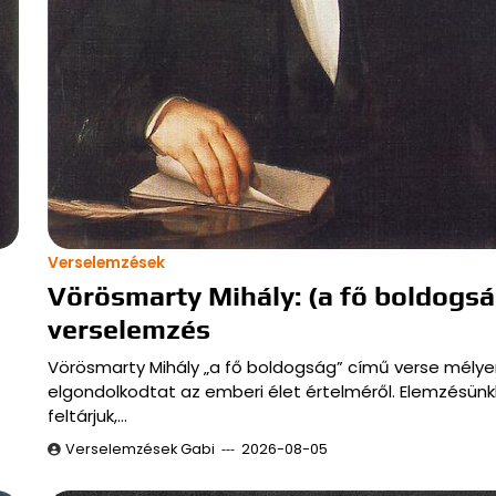
Verselemzések
Vörösmarty Mihály: (a fő boldogs
verselemzés
Vörösmarty Mihály „a fő boldogság” című verse mélye
elgondolkodtat az emberi élet értelméről. Elemzésün
feltárjuk,…
Verselemzések Gabi
2026-08-05