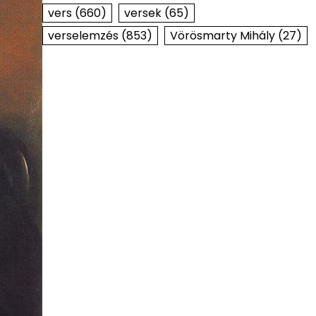
vers
(660)
versek
(65)
verselemzés
(853)
Vörösmarty Mihály
(27)