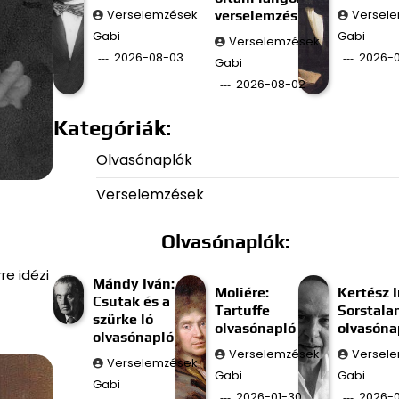
Verselemzések
verselemzés
Versel
Gabi
Gabi
Verselemzések
2026-08-03
2026-0
Gabi
2026-08-02
Kategóriák:
Olvasónaplók
Verselemzések
Olvasónaplók:
re idézi
Mándy Iván:
Moliére:
Kertész I
Csutak és a
Tartuffe
Sorstala
szürke ló
olvasónapló
olvasóna
olvasónapló
Verselemzések
Versel
Verselemzések
Gabi
Gabi
Gabi
2026-01-30
2026-0