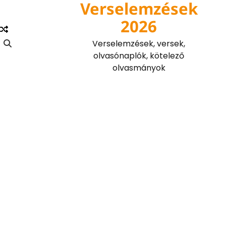
Verselemzések
Skip
to
2026
content
Verselemzések, versek,
olvasónaplók, kötelező
olvasmányok