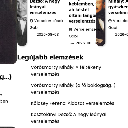
Dezső: A hegy
Mihály: 
keblemben, s
leányai
gyászke
ah késtél
verselemzés
verselem
oltani lángom;)
Verselemzések
verselemzés
Versel
Gabi
Gabi
Verselemzések
2026-08-03
2026-0
Gabi
2026-08-02
Legújabb elemzések
Vörösmarty Mihály: A féltékeny
verselemzés
ág…)
Vörösmarty Mihály: (a fő boldogság…)
verselemzés
n
kben
Kölcsey Ferenc: Áldozat verselemzés
Kosztolányi Dezső: A hegy leányai
verselemzés