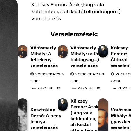
Kölcsey Ferenc: Átok (láng vala
keblemben, s ah késtél oltani lángom;)
verselemzés
Verselemzések:
Vörösmarty
Vörösmarty
Kölcsey
Mihály: A
Mihály: (a fő
Ferenc:
féltékeny
boldogság…)
Áldozat
verselemzés
verselemzés
verselem
Verselemzések
Verselemzések
Versel
Gabi
Gabi
Gabi
2026-08-06
2026-08-05
2026-
Kölcsey
Ferenc: Átok
Kosztolányi
Vörösma
(láng vala
Dezső: A hegy
Mihály: 
keblemben, s
leányai
gyászke
ah késtél
verselemzés
verselem
oltani lángom;)