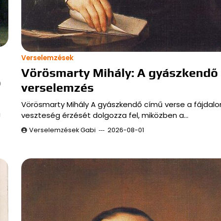
Verselemzések
Vörösmarty Mihály: A gyászkendő
)
verselemzés
Vörösmarty Mihály A gyászkendő című verse a fájdal
a
veszteség érzését dolgozza fel, miközben a…
Verselemzések Gabi
2026-08-01