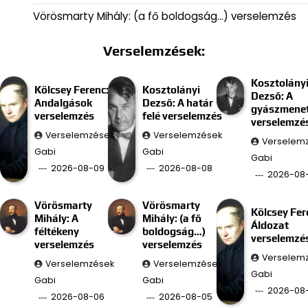
Vörösmarty Mihály: (a fő boldogság…) verselemzés
Verselemzések:
Kosztolány
Kölcsey Ferenc:
Kosztolányi
Dezső: A
Andalgások
Dezső: A határ
gyászmenet
verselemzés
felé verselemzés
verselemzé
Verselemzések
Verselemzések
Verselem
Gabi
Gabi
Gabi
2026-08-09
2026-08-08
2026-08
Vörösmarty
Vörösmarty
Kölcsey Fer
Mihály: A
Mihály: (a fő
Áldozat
féltékeny
boldogság…)
verselemzé
verselemzés
verselemzés
Verselem
Verselemzések
Verselemzések
Gabi
Gabi
Gabi
2026-08
2026-08-06
2026-08-05