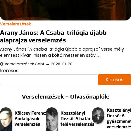
Verselemzések
Arany János: A Csaba-trilógia újabb
alaprajza verselemzés
Arany János "A csaba-trilógia újabb alaprajza" verse mély
elemzést kíván, hiszen a költő mesterien szövi…
Verselemzések Gabi
2026-01-28
Keresés
Keresés
Verselemzések – Olvasónaplók:
Kosztolány
Kölcsey Ferenc:
Kosztolányi
Dezső: A
Andalgások
Dezső: A határ
gyászmenet
verselemzés
felé verselemzés
verselemzé