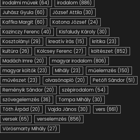
irodalmi művek
(64)
irodalom
(886)
Juhász Gyula
(60)
József Attila
(30)
Kaffka Margit
(60)
Katona József
(24)
Kazinczy Ferenc
(40)
Kisfaludy Károly
(30)
Kosztolányi
(29)
kreatív írás
(15)
kritika
(23)
kultúra
(26)
Kölcsey Ferenc
(27)
költészet
(852)
Madách Imre
(20)
magyar irodalom
(806)
magyar költők
(23)
Mihály
(23)
műelemzés
(150)
művészet
(23)
olvasónapló
(20)
Petőfi Sándor
(51)
Reményik Sándor
(20)
szépirodalom
(54)
szövegelemzés
(36)
Tompa Mihály
(30)
Tóth Árpád
(20)
Vajda János
(30)
vers
(661)
versek
(65)
verselemzés
(856)
Vörösmarty Mihály
(27)