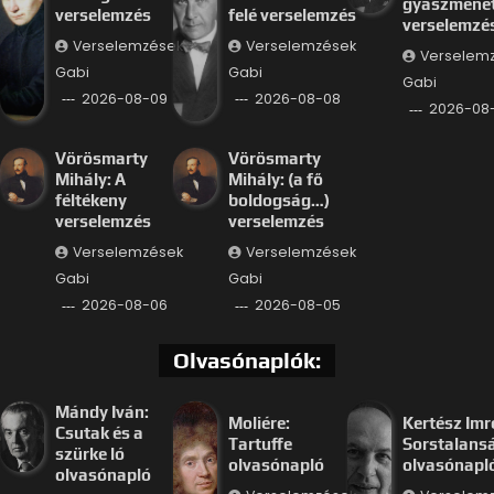
gyászmenet
verselemzés
felé verselemzés
verselemzé
Verselemzések
Verselemzések
Verselem
Gabi
Gabi
Gabi
2026-08-09
2026-08-08
2026-08
Vörösmarty
Vörösmarty
Mihály: A
Mihály: (a fő
féltékeny
boldogság…)
verselemzés
verselemzés
Verselemzések
Verselemzések
Gabi
Gabi
2026-08-06
2026-08-05
Olvasónaplók:
Mándy Iván:
Moliére:
Kertész Imr
Csutak és a
Tartuffe
Sorstalans
szürke ló
olvasónapló
olvasónapl
olvasónapló