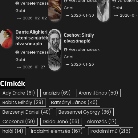
Verselemzések
Verselem
Verselemzések
Gabi
Gabi
Gabi
2026-01-30
2026-01-
2026-02-02
Dante Alighieri –
Csehov: Sirály
Isteni színjáték
olvasónapló
olvasónapló
Verselemzések
Verselemzések
Gabi
Gabi
2026-01-26
2026-01-27
Címkék
Ady Endre
(61)
analízis
(69)
Arany János
(50)
Babits Mihály
(29)
Batsányi János
(40)
Berzsenyi Dániel
(40)
Bessenyei György
(36)
Csokonai
(59)
Dsida Jenő
(56)
elemzés
(17)
halál
(14)
irodalmi elemzés
(167)
irodalmi mű
(215)