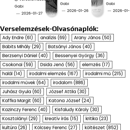
Gabi
Gabi
Gabi
2026-01-26
2026-01-
2026-01-27
Verselemzések-Olvasónaplók:
Ady Endre
(61)
analízis
(69)
Arany János
(50)
Babits Mihály
(29)
Batsányi János
(40)
Berzsenyi Dániel
(40)
Bessenyei György
(36)
Csokonai
(59)
Dsida Jenő
(56)
elemzés
(17)
halál
(14)
irodalmi elemzés
(167)
irodalmi mű
(215)
irodalmi művek
(64)
irodalom
(886)
Juhász Gyula
(60)
József Attila
(30)
Kaffka Margit
(60)
Katona József
(24)
Kazinczy Ferenc
(40)
Kisfaludy Károly
(30)
Kosztolányi
(29)
kreatív írás
(15)
kritika
(23)
kultúra
(26)
Kölcsey Ferenc
(27)
költészet
(852)