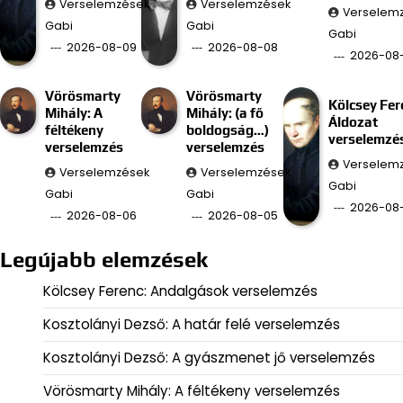
Verselemzések
Verselemzések
Verselem
Gabi
Gabi
Gabi
2026-08-09
2026-08-08
2026-08
Vörösmarty
Vörösmarty
Kölcsey Fer
Mihály: A
Mihály: (a fő
Áldozat
féltékeny
boldogság…)
verselemzé
verselemzés
verselemzés
Verselem
Verselemzések
Verselemzések
Gabi
Gabi
Gabi
2026-08
2026-08-06
2026-08-05
Legújabb elemzések
Kölcsey Ferenc: Andalgások verselemzés
Kosztolányi Dezső: A határ felé verselemzés
Kosztolányi Dezső: A gyászmenet jő verselemzés
Vörösmarty Mihály: A féltékeny verselemzés