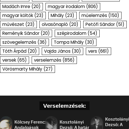
Madách Imre
(20)
magyar irodalom
(806)
magyar költők
(23)
Mihály
(23)
műelemzés
(150)
művészet
(23)
olvasónapló
(20)
Petőfi Sándor
(51)
Reményik Sándor
(20)
szépirodalom
(54)
szövegelemzés
(36)
Tompa Mihály
(30)
Tóth Árpád
(20)
Vajda János
(30)
vers
(661)
versek
(65)
verselemzés
(856)
Vörösmarty Mihály
(27)
Verselemzések:
Kosztolány
Kölcsey Ferenc:
Kosztolányi
Dezső: A
Andalgások
Dezső: A határ