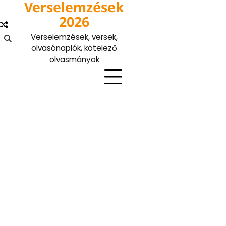
Verselemzések
Skip
to
2026
content
Verselemzések, versek,
olvasónaplók, kötelező
olvasmányok