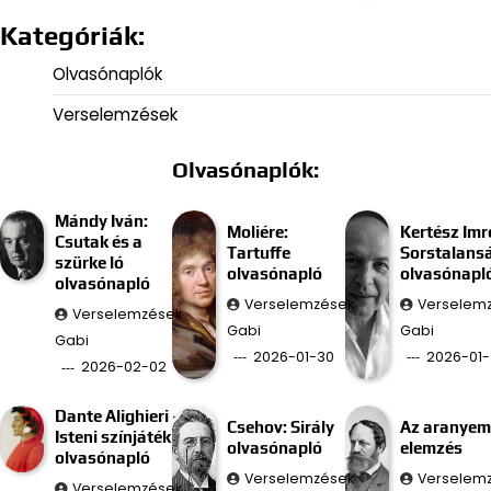
Kategóriák:
Olvasónaplók
Verselemzések
Olvasónaplók:
Mándy Iván:
Moliére:
Kertész Imr
Csutak és a
Tartuffe
Sorstalans
szürke ló
olvasónapló
olvasónapl
olvasónapló
Verselemzések
Verselem
Verselemzések
Gabi
Gabi
Gabi
2026-01-30
2026-01-
2026-02-02
Dante Alighieri –
Csehov: Sirály
Az aranyem
Isteni színjáték
olvasónapló
elemzés
olvasónapló
Verselemzések
Verselem
Verselemzések