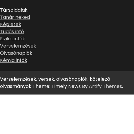
Társoldalak:
Tanár neked
Képletek
Tudás infó
Fizika infók
Verselemzések
Olvasónaplók
Kémia infók
Verselemzések, versek, olvasónaplók, kötelező
olvasmányok Theme: Timely News By
Artify Themes
.