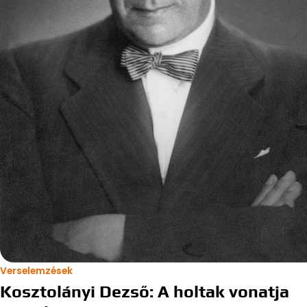
Verselemzések
Kosztolányi Dezső: A holtak vonatja