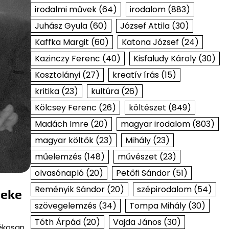
irodalmi művek
(64)
irodalom
(883)
Juhász Gyula
(60)
József Attila
(30)
Kaffka Margit
(60)
Katona József
(24)
Kazinczy Ferenc
(40)
Kisfaludy Károly
(30)
Kosztolányi
(27)
kreatív írás
(15)
kritika
(23)
kultúra
(26)
Kölcsey Ferenc
(26)
költészet
(849)
Madách Imre
(20)
magyar irodalom
(803)
magyar költők
(23)
Mihály
(23)
műelemzés
(148)
művészet
(23)
olvasónapló
(20)
Petőfi Sándor
(51)
Reményik Sándor
(20)
szépirodalom
(54)
neke
szövegelemzés
(34)
Tompa Mihály
(30)
Tóth Árpád
(20)
Vajda János
(30)
tékosan