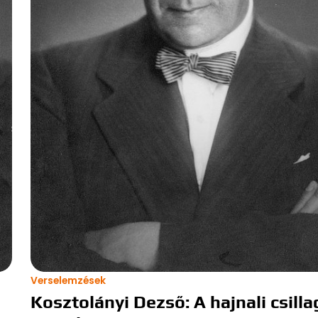
Verselemzések
Kosztolányi Dezső: A hajnali csill