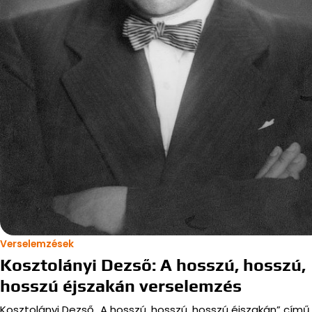
Verselemzések
Kosztolányi Dezső: A hosszú, hosszú,
hosszú éjszakán verselemzés
Kosztolányi Dezső „A hosszú, hosszú, hosszú éjszakán” című