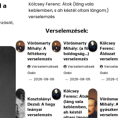
Kölcsey Ferenc: Átok (láng vala
l a
keblemben, s ah késtél oltani lángom;)
verselemzés
mzását,
Verselemzések:
Vörösmarty
Vörösmarty
Kölcsey
Mihály: A
Mihály: (a fő
Ferenc:
féltékeny
boldogság…)
Áldozat
verselemzés
verselemzés
verselem
Verselemzések
Verselemzések
Versel
Gabi
Gabi
Gabi
2026-08-06
2026-08-05
2026-
Kölcsey
Ferenc: Átok
Kosztolányi
Vörösma
(láng vala
Dezső: A hegy
Mihály: 
keblemben, s
leányai
gyászke
ah késtél
verselemzés
verselem
oltani lángom;)