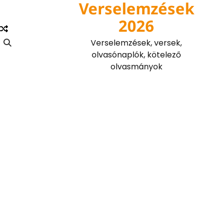
Verselemzések
Skip
to
2026
content
Verselemzések, versek,
olvasónaplók, kötelező
olvasmányok