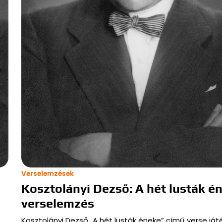
Verselemzések
Kosztolányi Dezső: A hét lusták é
verselemzés
Kosztolányi Dezső „A hét lusták éneke” című verse já