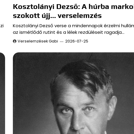
Kosztolányi Dezső: A húrba marko
szokott újj… verselemzés
zi
Kosztolányi Dezső verse a mindennapok érzelmi hullá
az ismétlődő rutint és a lélek rezdüléseit ragadja…
Verselemzések Gabi
2026-07-25