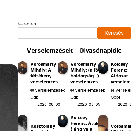
Keresés
Keresés
Verselemzések – Olvasónaplók:
Vörösmarty
Vörösmarty
Kölcsey
Mihály: A
Mihály: (a fő
Ferenc:
féltékeny
boldogság…)
Áldozat
verselemzés
verselemzés
verselem
Verselemzések
Verselemzések
Versel
Gabi
Gabi
Gabi
2026-08-06
2026-08-05
2026-
Kölcsey
Ferenc: Átok
Kosztolányi
Vörösma
(láng vala