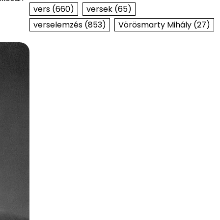
vers
(660)
versek
(65)
verselemzés
(853)
Vörösmarty Mihály
(27)