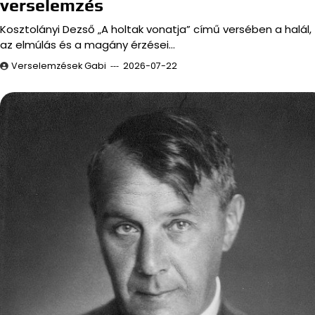
verselemzés
Kosztolányi Dezső „A holtak vonatja” című versében a halál,
az elmúlás és a magány érzései…
Verselemzések Gabi
2026-07-22