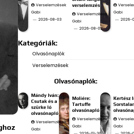
Verselemzések
verselemzés
Versel
Gabi
Gabi
Verselemzések
2026-08-03
2026-0
Gabi
2026-08-02
Kategóriák:
Olvasónaplók
Verselemzések
Olvasónaplók:
Mándy Iván:
Moliére:
Kertész I
Csutak és a
Tartuffe
Sorstala
szürke ló
olvasónapló
olvasóna
olvasónapló
Verselemzések
Versel
Verselemzések
aghoz
Gabi
Gabi
Gabi
2026-01-30
2026-0