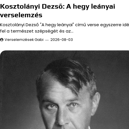
Kosztolányi Dezső: A hegy leányai
verselemzés
Kosztolányi Dezső "A hegy leányai" című verse egyszerre idé
fel a természet szépségét és az…
Verselemzések Gabi
2026-08-03