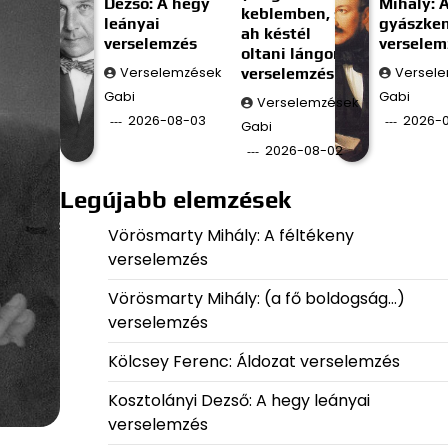
Dezső: A hegy
Mihály: 
keblemben, s
leányai
gyászke
ah késtél
verselemzés
verselem
oltani lángom;)
Verselemzések
verselemzés
Versel
Gabi
Gabi
Verselemzések
2026-08-03
2026-0
Gabi
2026-08-02
Legújabb elemzések
Vörösmarty Mihály: A féltékeny
verselemzés
Vörösmarty Mihály: (a fő boldogság…)
verselemzés
Kölcsey Ferenc: Áldozat verselemzés
Kosztolányi Dezső: A hegy leányai
verselemzés