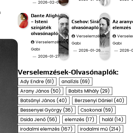
2026-02-02
a
Dante Alighieri
– Isteni
Csehov: Sirály
Az aran
színjáték
olvasónapló
elemzés
olvasónapló
Verselemzések
Versel
Verselemzések
Gabi
Gabi
Gabi
2026-01-26
2026-0
2026-01-27
Verselemzések-Olvasónaplók:
Ady Endre
(61)
analízis
(69)
Arany János
(50)
Babits Mihály
(29)
Batsányi János
(40)
Berzsenyi Dániel
(40)
Bessenyei György
(36)
Csokonai
(59)
Dsida Jenő
(56)
elemzés
(17)
halál
(14)
irodalmi elemzés
(167)
irodalmi mű
(214)