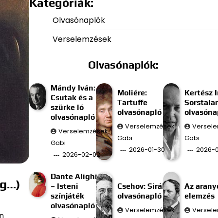
Kategóriák:
Olvasónaplók
Verselemzések
Olvasónaplók:
Mándy Iván:
Moliére:
Kertész I
Csutak és a
Tartuffe
Sorstala
szürke ló
olvasónapló
olvasóna
olvasónapló
Verselemzések
Versel
Verselemzések
Gabi
Gabi
Gabi
2026-01-30
2026-0
2026-02-02
Dante Alighieri
ág…)
– Isteni
Csehov: Sirály
Az aran
színjáték
olvasónapló
elemzés
olvasónapló
Verselemzések
Versel
n