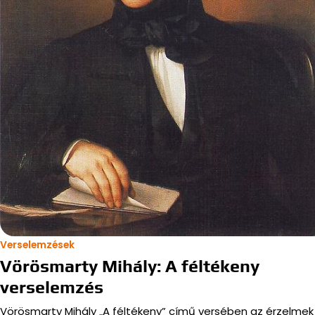
Verselemzések
Vörösmarty Mihály: A féltékeny
verselemzés
Vörösmarty Mihály „A féltékeny” című versében az érzelmek