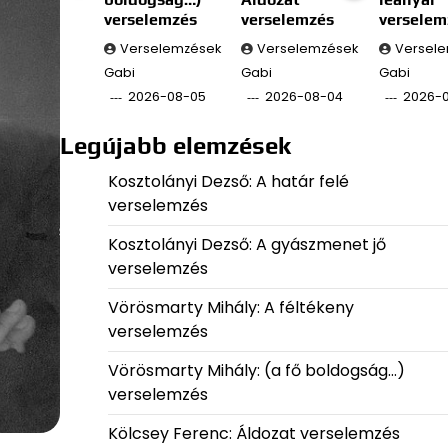
verselemzés
verselemzés
verselem
Verselemzések
Verselemzések
Versel
Gabi
Gabi
Gabi
2026-08-05
2026-08-04
2026-
Legújabb elemzések
Kosztolányi Dezső: A határ felé
verselemzés
Kosztolányi Dezső: A gyászmenet jő
verselemzés
Vörösmarty Mihály: A féltékeny
verselemzés
Vörösmarty Mihály: (a fő boldogság…)
verselemzés
Kölcsey Ferenc: Áldozat verselemzés