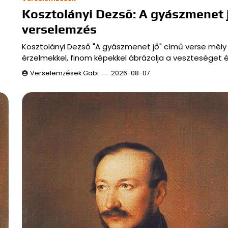
Kosztolányi Dezső: A gyászmenet 
verselemzés
Kosztolányi Dezső "A gyászmenet jő" című verse mély
érzelmekkel, finom képekkel ábrázolja a veszteséget 
Verselemzések Gabi
2026-08-07