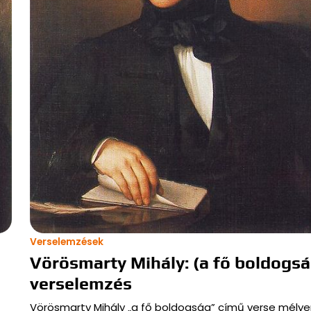
Verselemzések
Vörösmarty Mihály: (a fő boldogs
verselemzés
Vörösmarty Mihály „a fő boldogság” című verse mélye