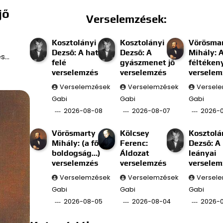
jő
Verselemzések:
Kosztolányi
Kosztolányi
Vörösma
Dezső: A határ
Dezső: A
Mihály: 
és…
felé
gyászmenet jő
féltéken
verselemzés
verselemzés
verselem
Verselemzések
Verselemzések
Versel
Gabi
Gabi
Gabi
2026-08-08
2026-08-07
2026-
Vörösmarty
Kölcsey
Kosztolá
Mihály: (a fő
Ferenc:
Dezső: A
boldogság…)
Áldozat
leányai
verselemzés
verselemzés
verselem
Verselemzések
Verselemzések
Versel
Gabi
Gabi
Gabi
2026-08-05
2026-08-04
2026-