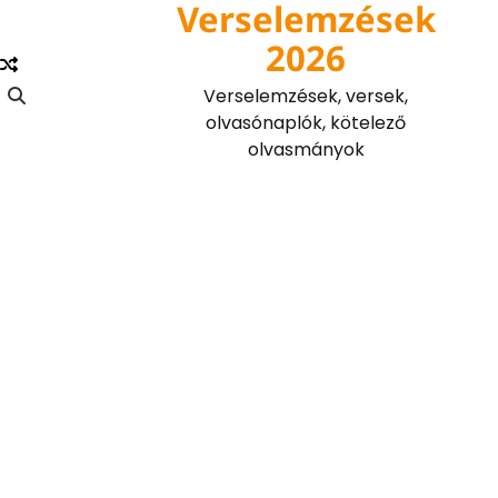
Verselemzések
Skip
to
2026
content
Verselemzések, versek,
olvasónaplók, kötelező
olvasmányok