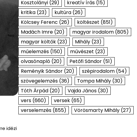
Kosztolányi
(29)
kreatív írás
(15)
kritika
(23)
kultúra
(26)
Kölcsey Ferenc
(26)
költészet
(851)
Madách Imre
(20)
magyar irodalom
(805)
magyar költők
(23)
Mihály
(23)
műelemzés
(150)
művészet
(23)
olvasónapló
(20)
Petőfi Sándor
(51)
Reményik Sándor
(20)
szépirodalom
(54)
szövegelemzés
(36)
Tompa Mihály
(30)
Tóth Árpád
(20)
Vajda János
(30)
vers
(660)
versek
(65)
verselemzés
(855)
Vörösmarty Mihály
(27)
re idézi