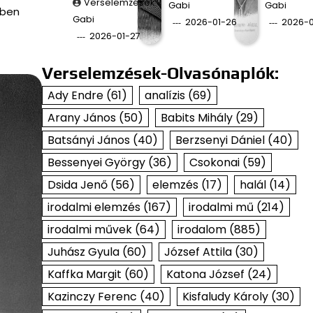
Verselemzések
Gabi
Gabi
kben
Gabi
2026-01-26
2026-0
2026-01-27
Verselemzések-Olvasónaplók:
Ady Endre
(61)
analízis
(69)
Arany János
(50)
Babits Mihály
(29)
Batsányi János
(40)
Berzsenyi Dániel
(40)
Bessenyei György
(36)
Csokonai
(59)
Dsida Jenő
(56)
elemzés
(17)
halál
(14)
irodalmi elemzés
(167)
irodalmi mű
(214)
irodalmi művek
(64)
irodalom
(885)
Juhász Gyula
(60)
József Attila
(30)
Kaffka Margit
(60)
Katona József
(24)
Kazinczy Ferenc
(40)
Kisfaludy Károly
(30)