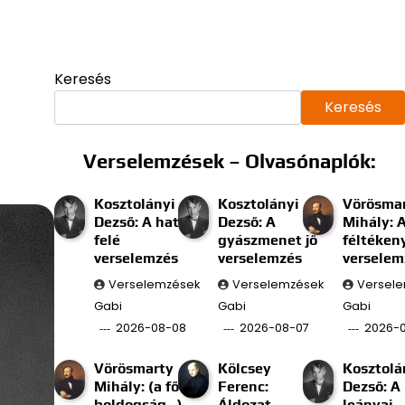
Keresés
Keresés
Verselemzések – Olvasónaplók:
Kosztolányi
Kosztolányi
Vörösma
Dezső: A határ
Dezső: A
Mihály: 
felé
gyászmenet jő
féltéken
verselemzés
verselemzés
verselem
Verselemzések
Verselemzések
Versel
Gabi
Gabi
Gabi
2026-08-08
2026-08-07
2026-
Vörösmarty
Kölcsey
Kosztolá
Mihály: (a fő
Ferenc:
Dezső: A
boldogság…)
Áldozat
leányai