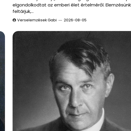
elgondolkodtat az emberi élet értelméről. Elemzésün
feltárjuk,…
Verselemzések Gabi
2026-08-05