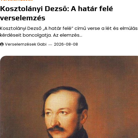
Kosztolányi Dezső: A határ felé
verselemzés
Kosztolányi Dezső „A határ felé” című verse a lét és elmúlás
kérdéseit boncolgatja. Az elemzés…
Verselemzések Gabi
2026-08-08