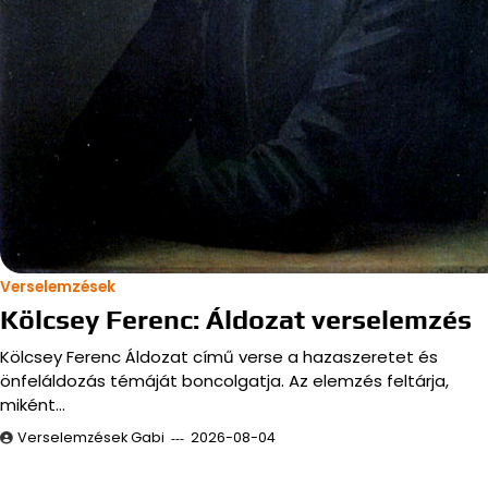
Verselemzések
Kölcsey Ferenc: Áldozat verselemzés
Kölcsey Ferenc Áldozat című verse a hazaszeretet és
önfeláldozás témáját boncolgatja. Az elemzés feltárja,
miként…
Verselemzések Gabi
2026-08-04