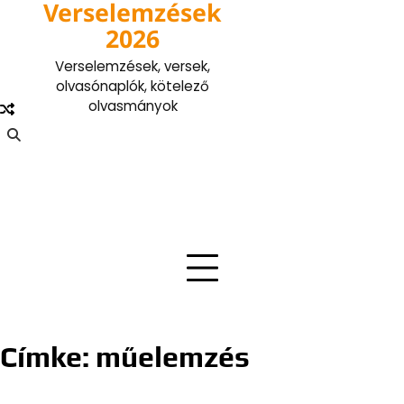
Verselemzések
Skip
to
2026
content
Verselemzések, versek,
olvasónaplók, kötelező
olvasmányok
Címke:
műelemzés