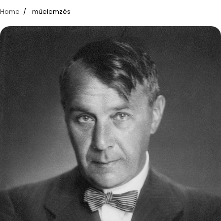
Home
műelemzés