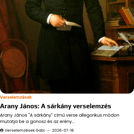
Verselemzések
Arany János: A sárkány verselemzés
Arany János "A sárkány" című verse allegorikus módon
mutatja be a gonosz és az erény…
Verselemzések Gabi
2026-07-16