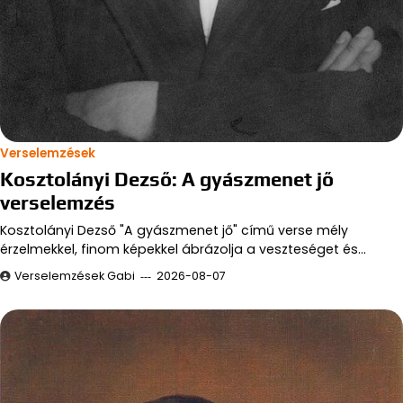
Verselemzések
Kosztolányi Dezső: A gyászmenet jő
verselemzés
Kosztolányi Dezső "A gyászmenet jő" című verse mély
érzelmekkel, finom képekkel ábrázolja a veszteséget és…
Verselemzések Gabi
2026-08-07