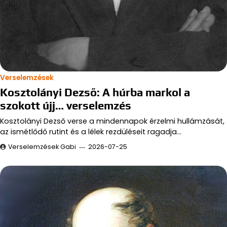
Verselemzések
Kosztolányi Dezső: A húrba markol a
szokott újj… verselemzés
Kosztolányi Dezső verse a mindennapok érzelmi hullámzását,
az ismétlődő rutint és a lélek rezdüléseit ragadja…
Verselemzések Gabi
2026-07-25