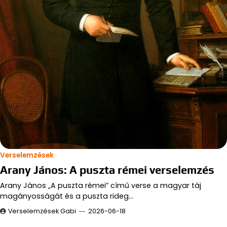
Verselemzések
Arany János: A puszta rémei verselemzés
Arany János „A puszta rémei” című verse a magyar táj
magányosságát és a puszta rideg…
Verselemzések Gabi
2026-06-18