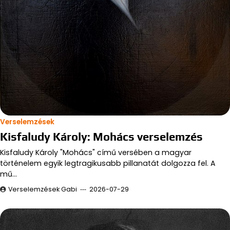
Verselemzések
Kisfaludy Károly: Mohács verselemzés
Kisfaludy Károly "Mohács" című versében a magyar
történelem egyik legtragikusabb pillanatát dolgozza fel. A
mű…
Verselemzések Gabi
2026-07-29