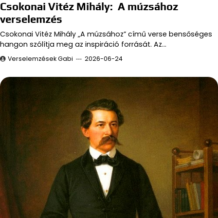
Csokonai Vitéz Mihály: A múzsához
verselemzés
Csokonai Vitéz Mihály „A múzsához” című verse bensőséges
hangon szólítja meg az inspiráció forrását. Az…
Verselemzések Gabi
2026-06-24