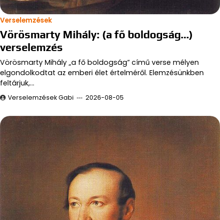
Verselemzések
Vörösmarty Mihály: (a fő boldogság…)
verselemzés
Vörösmarty Mihály „a fő boldogság” című verse mélyen
elgondolkodtat az emberi élet értelméről. Elemzésünkben
feltárjuk,…
Verselemzések Gabi
2026-08-05