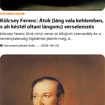
Verselemzések
Kölcsey Ferenc: Átok (láng vala keblemben,
s ah késtél oltani lángom;) verselemzés
Kölcsey Ferenc Átok című verse az elfojtott szenvedély és a
reménytelenség fájdalmát jeleníti meg. A…
Verselemzések Gabi
2026-08-02