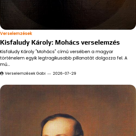
Verselemzések
Kisfaludy Károly: Mohács verselemzés
Kisfaludy Károly "Mohács" című versében a magyar
történelem egyik legtragikusabb pillanatát dolgozza fel. A
mű…
Verselemzések Gabi
2026-07-29