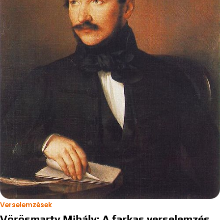
Verselemzések
Vörösmarty Mihály: A farkas verselemzés