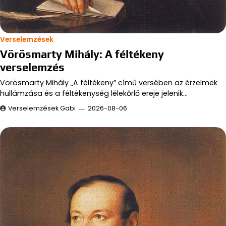
Verselemzések
Vörösmarty Mihály: A féltékeny
verselemzés
Vörösmarty Mihály „A féltékeny” című versében az érzelmek
hullámzása és a féltékenység lélekőrlő ereje jelenik…
Verselemzések Gabi
2026-08-06