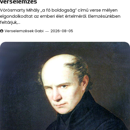
verselemzés
Vörösmarty Mihály „a fő boldogság” című verse mélyen
elgondolkodtat az emberi élet értelméről. Elemzésünkben
feltárjuk,…
Verselemzések Gabi
2026-08-05