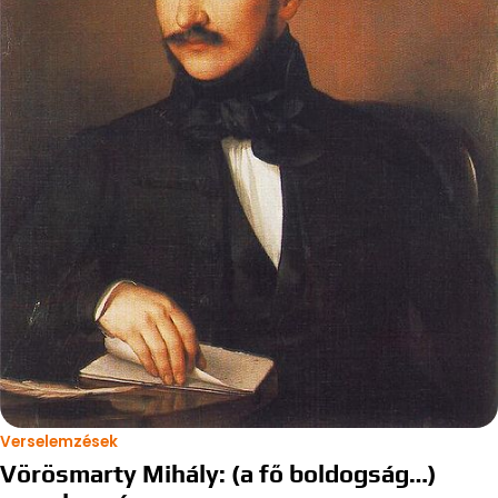
Verselemzések
Vörösmarty Mihály: (a fő boldogság…)