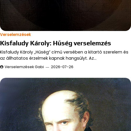
Verselemzések
Kisfaludy Károly: Hűség verselemzés
Kisfaludy Károly „Hűség” című versében a kitartó szerelem és
az állhatatos érzelmek kapnak hangsúlyt. Az…
Verselemzések Gabi
2026-07-26