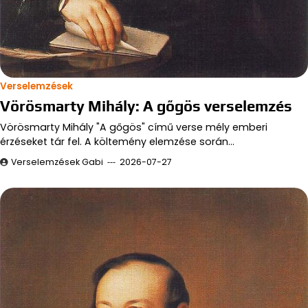
Verselemzések
Vörösmarty Mihály: A gőgös verselemzés
Vörösmarty Mihály "A gőgös" című verse mély emberi
érzéseket tár fel. A költemény elemzése során…
Verselemzések Gabi
2026-07-27