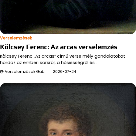
Verselemzések
Kölcsey Ferenc: Az arcas verselemzés
Kölcsey Ferenc „Az arcas” című verse mély gondolatokat
hordoz az emberi sorsról, a hősiességről és…
Verselemzések Gabi
2026-07-24