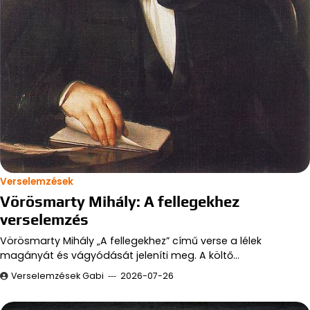
Verselemzések
Vörösmarty Mihály: A fellegekhez
verselemzés
Vörösmarty Mihály „A fellegekhez” című verse a lélek
magányát és vágyódását jeleníti meg. A költő…
Verselemzések Gabi
2026-07-26