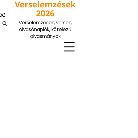
Verselemzések
Skip
to
2026
content
Verselemzések, versek,
olvasónaplók, kötelező
olvasmányok