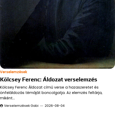
Verselemzések
Kölcsey Ferenc: Áldozat verselemzés
Kölcsey Ferenc Áldozat című verse a hazaszeretet és
önfeláldozás témáját boncolgatja. Az elemzés feltárja,
miként…
Verselemzések Gabi
2026-08-04