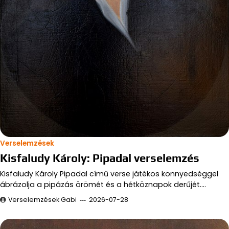
Verselemzések
Kisfaludy Károly: Pipadal verselemzés
Kisfaludy Károly Pipadal című verse játékos könnyedséggel
ábrázolja a pipázás örömét és a hétköznapok derűjét.…
Verselemzések Gabi
2026-07-28