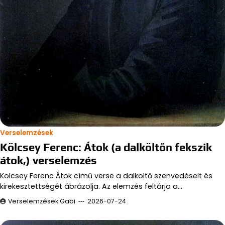
Verselemzések
Kölcsey Ferenc: Átok (a dalköltőn fekszik
átok,) verselemzés
Kölcsey Ferenc Átok című verse a dalköltő szenvedéseit és
kirekesztettségét ábrázolja. Az elemzés feltárja a…
Verselemzések Gabi
2026-07-24