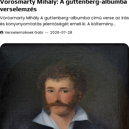
Vörösmarty Mihály: A guttenberg-albumba
verselemzés
Vörösmarty Mihály A guttenberg-albumba című verse az írás
és könyvnyomtatás jelentőségét emeli ki. A költemény…
Verselemzések Gabi
2026-07-28