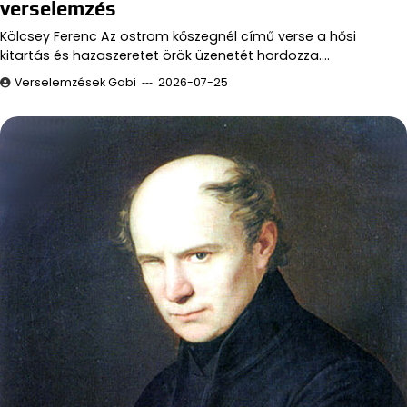
verselemzés
Kölcsey Ferenc Az ostrom kőszegnél című verse a hősi
kitartás és hazaszeretet örök üzenetét hordozza.…
Verselemzések Gabi
2026-07-25