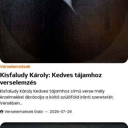
Verselemzések
Kisfaludy Károly: Kedves tájamhoz
verselemzés
Kisfaludy Károly Kedves tájamhoz című verse mély
érzelmekkel ábrázolja a költő szülőföld iránti szeretetét.
Versében…
Verselemzések Gabi
2026-07-29