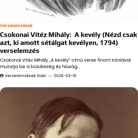
Verselemzések
Csokonai Vitéz Mihály: A kevély (Nézd csak
azt, ki amott sétálgat kevélyen, 1794)
verselemzés
Csokonai Vitéz Mihály „A kevély” című verse finom iróniával
mutatja be a büszkeség és hiúság…
Verselemzések Gabi
2026-03-15