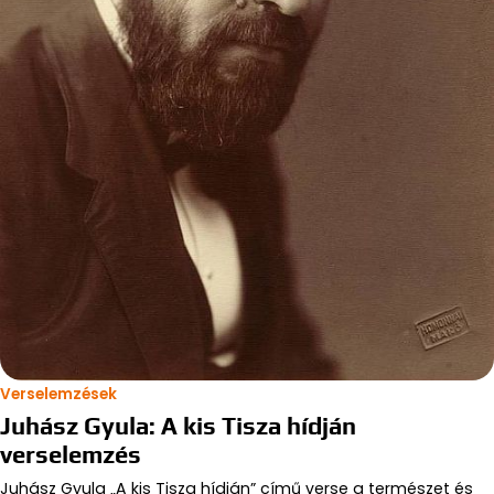
Verselemzések
Juhász Gyula: A kis Tisza hídján
verselemzés
Juhász Gyula „A kis Tisza hídján” című verse a természet és