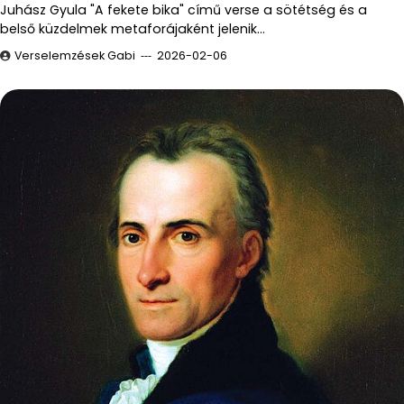
Juhász Gyula "A fekete bika" című verse a sötétség és a
belső küzdelmek metaforájaként jelenik…
Verselemzések Gabi
2026-02-06