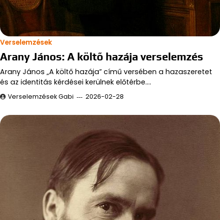
Verselemzések
Arany János: A költő hazája verselemzés
Arany János „A költő hazája” című versében a hazaszeretet
és az identitás kérdései kerülnek előtérbe.…
Verselemzések Gabi
2026-02-28