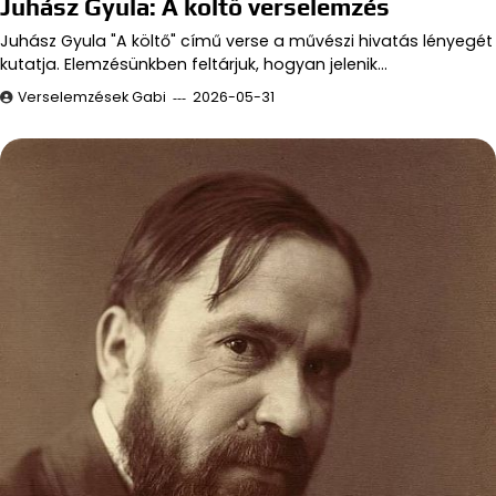
Juhász Gyula: A költő verselemzés
Juhász Gyula "A költő" című verse a művészi hivatás lényegét
kutatja. Elemzésünkben feltárjuk, hogyan jelenik…
Verselemzések Gabi
2026-05-31