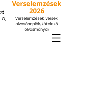
Verselemzések
Skip
to
2026
content
Verselemzések, versek,
olvasónaplók, kötelező
olvasmányok