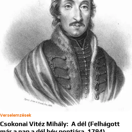
Verselemzések
Csokonai Vitéz Mihály: A dél (Felhágott
már a nap a dél hév pontjára, 1794)