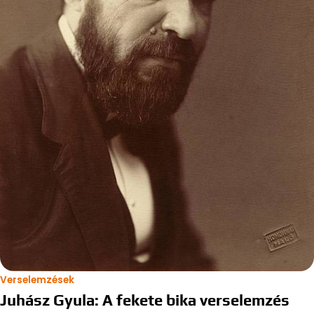
Verselemzések
Juhász Gyula: A fekete bika verselemzés