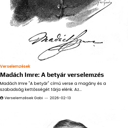
Verselemzések
Madách Imre: A betyár verselemzés
Madách Imre "A betyár" című verse a magány és a
szabadság kettősségét tárja elénk. Az…
Verselemzések Gabi
2026-02-13