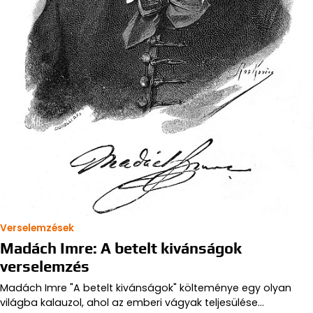
Verselemzések
Madách Imre: A betelt kivánságok
verselemzés
Madách Imre "A betelt kivánságok" költeménye egy olyan
világba kalauzol, ahol az emberi vágyak teljesülése…