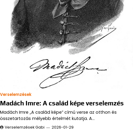
Verselemzések
Madách Imre: A család képe verselemzés
Madách Imre „A család képe” című verse az otthon és
összetartozás mélyebb értelmét kutatja. A…
Verselemzések Gabi
2026-01-29