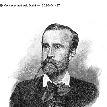
Verselemzések Gabi
2026-04-27