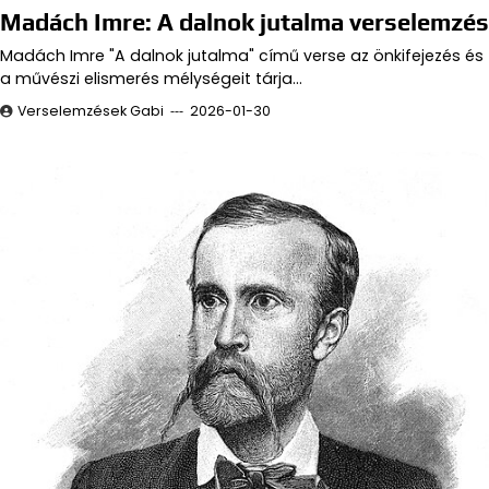
Madách Imre: A dalnok jutalma verselemzés
Madách Imre "A dalnok jutalma" című verse az önkifejezés és
a művészi elismerés mélységeit tárja…
Verselemzések Gabi
2026-01-30