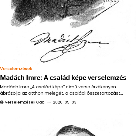
Verselemzések
Madách Imre: A család képe verselemzés
Madách Imre „A család képe” című verse érzékenyen
ábrázolja az otthon melegét, a családi összetartozást…
Verselemzések Gabi
2026-05-03