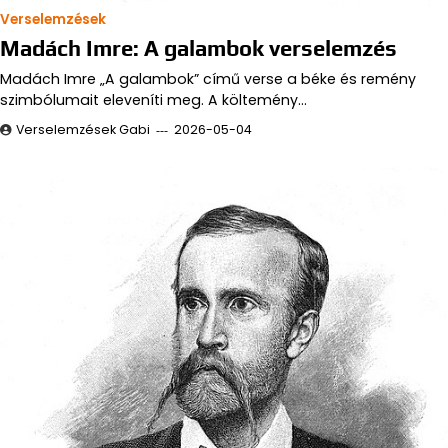
Verselemzések
Madách Imre: A galambok verselemzés
Madách Imre „A galambok” című verse a béke és remény
szimbólumait eleveníti meg. A költemény…
Verselemzések Gabi
2026-05-04