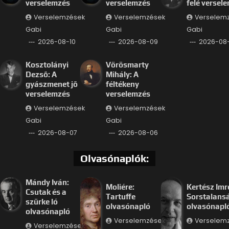
verselemzés
verselemzés
felé versel
Verselemzések
Verselemzések
Verselem
Gabi
Gabi
Gabi
2026-08-10
2026-08-09
2026-08
Kosztolányi
Vörösmarty
Dezső: A
Mihály: A
gyászmenet jő
féltékeny
verselemzés
verselemzés
Verselemzések
Verselemzések
Gabi
Gabi
2026-08-07
2026-08-06
Olvasónaplók:
Mándy Iván:
Moliére:
Kertész Imr
Csutak és a
Tartuffe
Sorstalans
szürke ló
olvasónapló
olvasónapl
olvasónapló
Verselemzések
Verselem
Verselemzések