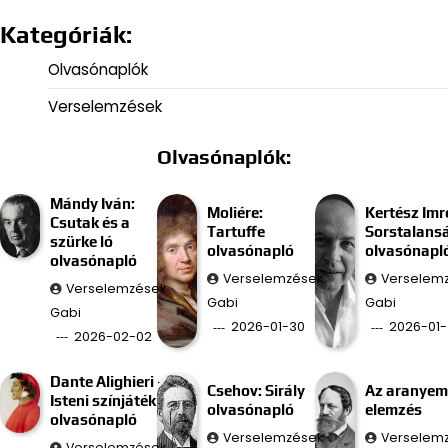
Kategóriák:
Olvasónaplók
Verselemzések
Olvasónaplók:
Mándy Iván:
Moliére:
Kertész Imr
Csutak és a
Tartuffe
Sorstalans
szürke ló
olvasónapló
olvasónapl
olvasónapló
Verselemzések
Verselem
Verselemzések
Gabi
Gabi
Gabi
2026-01-30
2026-01-
2026-02-02
Dante Alighieri –
Csehov: Sirály
Az aranyem
Isteni színjáték
olvasónapló
elemzés
olvasónapló
Verselemzések
Verselem
Verselemzések