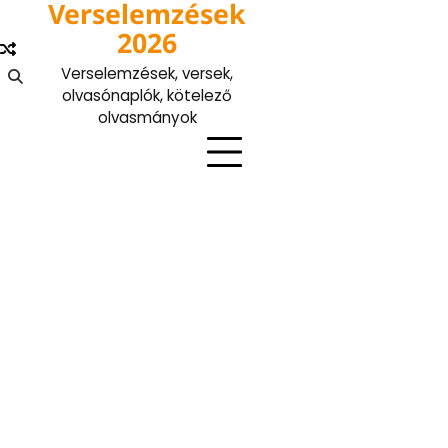
Verselemzések
Skip
to
2026
content
Verselemzések, versek,
olvasónaplók, kötelező
olvasmányok