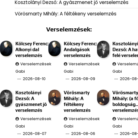
Kosztolányi Dezső: A gyászmenet jő verselemzés
Vörösmarty Mihály: A féltékeny verselemzés
Verselemzések:
Kölcsey Ferenc:
Kölcsey Ferenc:
Kosztolány
Alkonyi dal
Andalgások
Dezső: A ha
verselemzés
verselemzés
felé versel
Verselemzések
Verselemzések
Verselem
Gabi
Gabi
Gabi
2026-08-10
2026-08-09
2026-08
Kosztolányi
Vörösmarty
Vörösmart
Dezső: A
Mihály: A
Mihály: (a f
gyászmenet jő
féltékeny
boldogság
verselemzés
verselemzés
verselemzé
Verselemzések
Verselemzések
Verselem
Gabi
Gabi
Gabi
2026-08-07
2026-08-06
2026-08