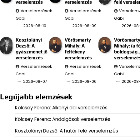
verselemzés
verselemzés
felé versel
Verselemzések
Verselemzések
Verselem
Gabi
Gabi
Gabi
2026-08-10
2026-08-09
2026-08
Kosztolányi
Vörösmarty
Vörösmart
Dezső: A
Mihály: A
Mihály: (a f
gyászmenet jő
féltékeny
boldogság
verselemzés
verselemzés
verselemzé
Verselemzések
Verselemzések
Verselem
Gabi
Gabi
Gabi
2026-08-07
2026-08-06
2026-08
Legújabb elemzések
Kölcsey Ferenc: Alkonyi dal verselemzés
Kölcsey Ferenc: Andalgások verselemzés
Kosztolányi Dezső: A határ felé verselemzés