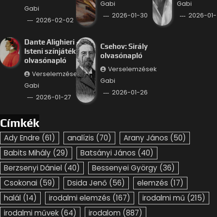
Gabi
Gabi
Gabi
2026-01-30
2026-01-
2026-02-02
Dante Alighieri –
Csehov: Sirály
Isteni színjáték
olvasónapló
olvasónapló
Verselemzések
Verselemzések
Gabi
Gabi
2026-01-26
2026-01-27
Címkék
Ady Endre
(61)
analízis
(70)
Arany János
(50)
Babits Mihály
(29)
Batsányi János
(40)
Berzsenyi Dániel
(40)
Bessenyei György
(36)
Csokonai
(59)
Dsida Jenő
(56)
elemzés
(17)
halál
(14)
irodalmi elemzés
(167)
irodalmi mű
(215)
irodalmi művek
(64)
irodalom
(887)