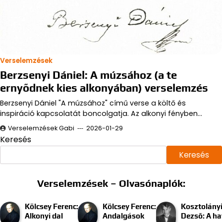
Verselemzések
Berzsenyi Dániel: A múzsához (a te
ernyődnek kies alkonyában) verselemzés
Berzsenyi Dániel "A múzsához" című verse a költő és
inspiráció kapcsolatát boncolgatja. Az alkonyi fényben…
Verselemzések Gabi
2026-01-29
Keresés
Keresés
Verselemzések – Olvasónaplók:
Kölcsey Ferenc:
Kölcsey Ferenc:
Kosztolány
Alkonyi dal
Andalgások
Dezső: A ha