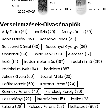
Gabi
Gabi
Gabi
2026-01-26
2026-01-
2026-01-27
Verselemzések-Olvasónaplók:
Ady Endre
(61)
analízis
(70)
Arany János
(50)
Babits Mihály
(29)
Batsányi János
(40)
Berzsenyi Dániel
(40)
Bessenyei György
(36)
Csokonai
(59)
Dsida Jenő
(56)
elemzés
(17)
halál
(14)
irodalmi elemzés
(167)
irodalmi mű
(215)
irodalmi művek
(64)
irodalom
(887)
Juhász Gyula
(60)
József Attila
(30)
Kaffka Margit
(60)
Katona József
(24)
Kazinczy Ferenc
(40)
Kisfaludy Károly
(30)
Kosztolányi
(29)
kreatív írás
(15)
kritika
(23)
kultúra
(26)
Kölcsey Ferenc
(28)
költészet
(853)