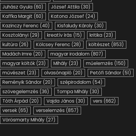
Juhász Gyula
(60)
József Attila
(30)
Kaffka Margit
(60)
Katona József
(24)
Kazinczy Ferenc
(40)
Kisfaludy Károly
(30)
Kosztolányi
(29)
kreatív írás
(15)
kritika
(23)
kultúra
(26)
Kölcsey Ferenc
(28)
költészet
(853)
Madách Imre
(20)
magyar irodalom
(807)
magyar költők
(23)
Mihály
(23)
műelemzés
(150)
művészet
(23)
olvasónapló
(20)
Petőfi Sándor
(51)
Reményik Sándor
(20)
szépirodalom
(54)
szövegelemzés
(36)
Tompa Mihály
(30)
Tóth Árpád
(20)
Vajda János
(30)
vers
(662)
versek
(65)
verselemzés
(857)
Vörösmarty Mihály
(27)