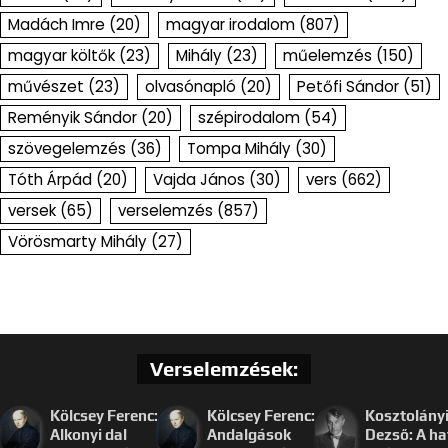
Madách Imre
(20)
magyar irodalom
(807)
magyar költők
(23)
Mihály
(23)
műelemzés
(150)
művészet
(23)
olvasónapló
(20)
Petőfi Sándor
(51)
Reményik Sándor
(20)
szépirodalom
(54)
szövegelemzés
(36)
Tompa Mihály
(30)
Tóth Árpád
(20)
Vajda János
(30)
vers
(662)
versek
(65)
verselemzés
(857)
Vörösmarty Mihály
(27)
Verselemzések:
Kölcsey Ferenc:
Kölcsey Ferenc:
Kosztolány
Alkonyi dal
Andalgások
Dezső: A ha