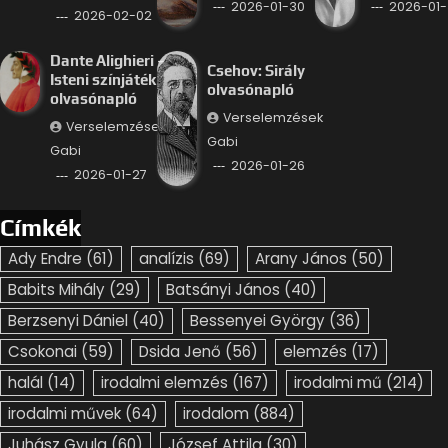
2026-01-30
2026-01-
2026-02-02
Dante Alighieri –
Csehov: Sirály
Isteni színjáték
olvasónapló
olvasónapló
Verselemzések
Verselemzések
Gabi
Gabi
2026-01-26
2026-01-27
Címkék
Ady Endre
(61)
analízis
(69)
Arany János
(50)
Babits Mihály
(29)
Batsányi János
(40)
Berzsenyi Dániel
(40)
Bessenyei György
(36)
Csokonai
(59)
Dsida Jenő
(56)
elemzés
(17)
halál
(14)
irodalmi elemzés
(167)
irodalmi mű
(214)
irodalmi művek
(64)
irodalom
(884)
Juhász Gyula
(60)
József Attila
(30)