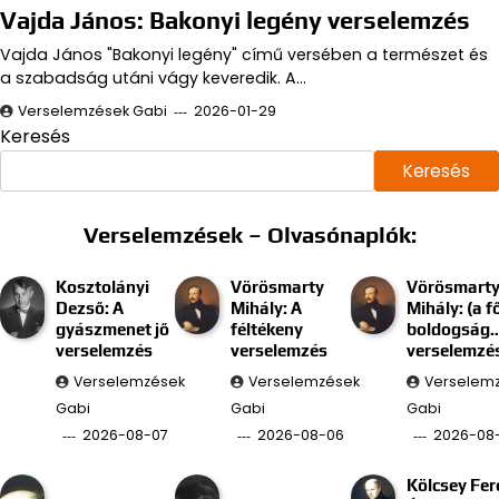
Vajda János: Bakonyi legény verselemzés
Vajda János "Bakonyi legény" című versében a természet és
a szabadság utáni vágy keveredik. A…
Verselemzések Gabi
2026-01-29
Keresés
Keresés
Verselemzések – Olvasónaplók:
Kosztolányi
Vörösmarty
Vörösmart
Dezső: A
Mihály: A
Mihály: (a f
gyászmenet jő
féltékeny
boldogság
verselemzés
verselemzés
verselemzé
Verselemzések
Verselemzések
Verselem
Gabi
Gabi
Gabi
2026-08-07
2026-08-06
2026-08
Kölcsey Fer