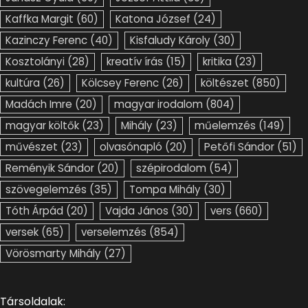
Kaffka Margit
(60)
Katona József
(24)
Kazinczy Ferenc
(40)
Kisfaludy Károly
(30)
Kosztolányi
(28)
kreatív írás
(15)
kritika
(23)
kultúra
(26)
Kölcsey Ferenc
(26)
költészet
(850)
Madách Imre
(20)
magyar irodalom
(804)
magyar költők
(23)
Mihály
(23)
műelemzés
(149)
művészet
(23)
olvasónapló
(20)
Petőfi Sándor
(51)
Reményik Sándor
(20)
szépirodalom
(54)
szövegelemzés
(35)
Tompa Mihály
(30)
Tóth Árpád
(20)
Vajda János
(30)
vers
(660)
versek
(65)
verselemzés
(854)
Vörösmarty Mihály
(27)
Társoldalak: