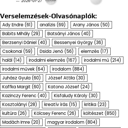
2026-01-27
Verselemzések-Olvasónaplók:
Ady Endre
(61)
analízis
(69)
Arany János
(50)
Babits Mihály
(29)
Batsányi János
(40)
Berzsenyi Dániel
(40)
Bessenyei György
(36)
Csokonai
(59)
Dsida Jenő
(56)
elemzés
(17)
halál
(14)
irodalmi elemzés
(167)
irodalmi mű
(214)
irodalmi művek
(64)
irodalom
(884)
Juhász Gyula
(60)
József Attila
(30)
Kaffka Margit
(60)
Katona József
(24)
Kazinczy Ferenc
(40)
Kisfaludy Károly
(30)
Kosztolányi
(28)
kreatív írás
(15)
kritika
(23)
kultúra
(26)
Kölcsey Ferenc
(26)
költészet
(850)
Madách Imre
(20)
magyar irodalom
(804)