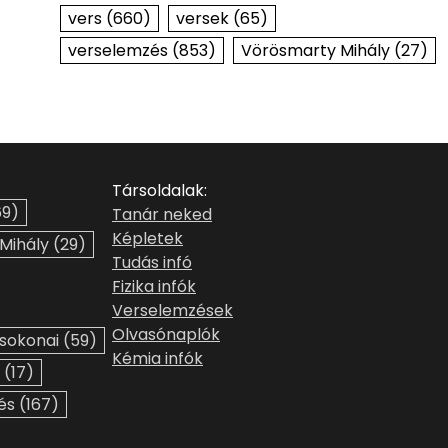
vers
(660)
versek
(65)
verselemzés
(853)
Vörösmarty Mihály
(27)
Társoldalak:
9)
Tanár neked
Képletek
 Mihály
(29)
Tudás infó
Fizika infók
Verselemzések
Olvasónaplók
sokonai
(59)
Kémia infók
(17)
és
(167)