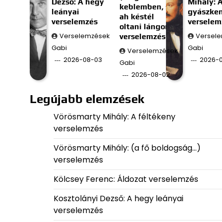
Dezső: A hegy
Mihály: 
keblemben, s
leányai
gyászke
ah késtél
verselemzés
verselem
oltani lángom;)
Verselemzések
verselemzés
Versel
Gabi
Gabi
Verselemzések
2026-08-03
2026-0
Gabi
2026-08-02
Legújabb elemzések
Vörösmarty Mihály: A féltékeny
verselemzés
Vörösmarty Mihály: (a fő boldogság…)
verselemzés
Kölcsey Ferenc: Áldozat verselemzés
Kosztolányi Dezső: A hegy leányai
verselemzés