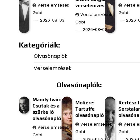
Verselemzések
verselemzés
Versel
Gabi
Gabi
Verselemzések
2026-08-03
2026-0
Gabi
2026-08-02
Kategóriák:
Olvasónaplók
Verselemzések
Olvasónaplók:
Mándy Iván:
Moliére:
Kertész I
Csutak és a
Tartuffe
Sorstala
szürke ló
olvasónapló
olvasóna
olvasónapló
Verselemzések
Versel
Verselemzések
Gabi
Gabi
Gabi
2026-01-30
2026-0