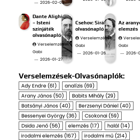
2026-02-02
Dante Alighieri
– Isteni
Csehov: Sirály
Az aran
színjáték
olvasónapló
elemzés
olvasónapló
Verselemzések
Versel
Verselemzések
Gabi
Gabi
Gabi
2026-01-26
2026-0
2026-01-27
Verselemzések-Olvasónaplók:
Ady Endre
(61)
analízis
(69)
Arany János
(50)
Babits Mihály
(29)
Batsányi János
(40)
Berzsenyi Dániel
(40)
Bessenyei György
(36)
Csokonai
(59)
Dsida Jenő
(56)
elemzés
(17)
halál
(14)
irodalmi elemzés
(167)
irodalmi mű
(214)