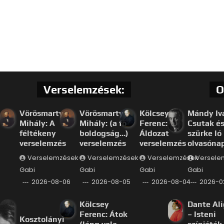
Verselemzések:
O
Vörösmarty
Vörösmarty
Kölcsey
Mándy Iv
Mihály: A
Mihály: (a fő
Ferenc:
Csutak és
féltékeny
boldogság…)
Áldozat
szürke ló
verselemzés
verselemzés
verselemzés
olvasóna
Verselemzések
Verselemzések
Verselemzések
Versele
Gabi
Gabi
Gabi
Gabi
2026-08-06
2026-08-05
2026-08-04
2026-0
Kölcsey
Dante Ali
Ferenc: Átok
– Isteni
Kosztolányi