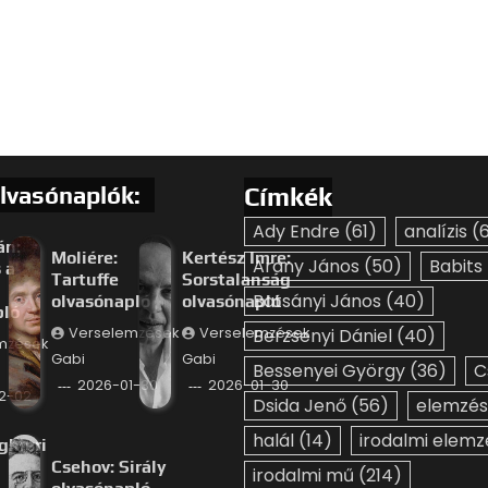
lvasónaplók:
Címkék
Ady Endre
(61)
analízis
(6
án:
Moliére:
Kertész Imre:
Arany János
(50)
Babits
 a
Tartuffe
Sorstalanság
Batsányi János
(40)
olvasónapló
olvasónapló
pló
Verselemzések
Verselemzések
Berzsenyi Dániel
(40)
mzések
Gabi
Gabi
Bessenyei György
(36)
C
2026-01-30
2026-01-30
2-02
Dsida Jenő
(56)
elemzés
halál
(14)
irodalmi elemz
ghieri
Csehov: Sirály
irodalmi mű
(214)