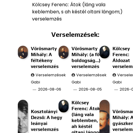
Kölcsey Ferenc: Átok (láng vala
keblemben, s ah késtél oltani lángom;)
verselemzés
Verselemzések:
Vörösmarty
Vörösmarty
Kölcsey
Mihály: A
Mihály: (a fő
Ferenc:
féltékeny
boldogság…)
Áldozat
verselemzés
verselemzés
verselem
Verselemzések
Verselemzések
Versel
Gabi
Gabi
Gabi
2026-08-06
2026-08-05
2026-
Kölcsey
Ferenc: Átok
Kosztolányi
Vörösma
(láng vala
Dezső: A hegy
Mihály: 
keblemben, s
leányai
gyászke
ah késtél
verselemzés
verselem
oltani lángom;)