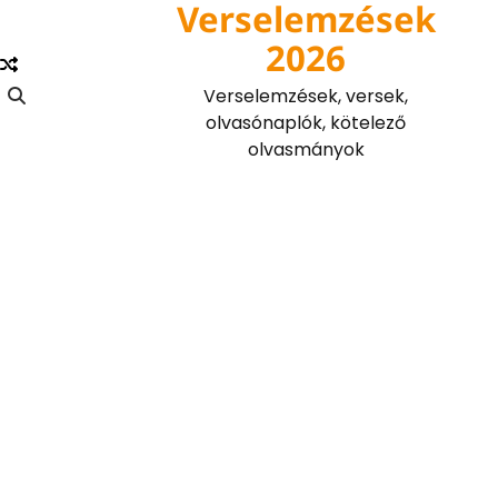
Verselemzések
Skip
to
2026
content
Verselemzések, versek,
olvasónaplók, kötelező
olvasmányok