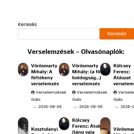
Keresés
Keresés
Verselemzések – Olvasónaplók:
Vörösmarty
Vörösmarty
Kölcsey
Mihály: A
Mihály: (a fő
Ferenc:
féltékeny
boldogság…)
Áldozat
verselemzés
verselemzés
verselem
Verselemzések
Verselemzések
Versel
Gabi
Gabi
Gabi
2026-08-06
2026-08-05
2026-
Kölcsey
Ferenc: Átok
Kosztolányi
Vörösma
(láng vala