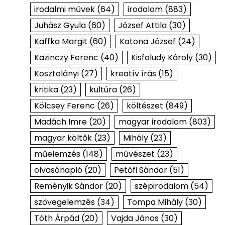
irodalmi művek
(64)
irodalom
(883)
Juhász Gyula
(60)
József Attila
(30)
Kaffka Margit
(60)
Katona József
(24)
Kazinczy Ferenc
(40)
Kisfaludy Károly
(30)
Kosztolányi
(27)
kreatív írás
(15)
kritika
(23)
kultúra
(26)
Kölcsey Ferenc
(26)
költészet
(849)
Madách Imre
(20)
magyar irodalom
(803)
magyar költők
(23)
Mihály
(23)
műelemzés
(148)
művészet
(23)
olvasónapló
(20)
Petőfi Sándor
(51)
Reményik Sándor
(20)
szépirodalom
(54)
szövegelemzés
(34)
Tompa Mihály
(30)
Tóth Árpád
(20)
Vajda János
(30)