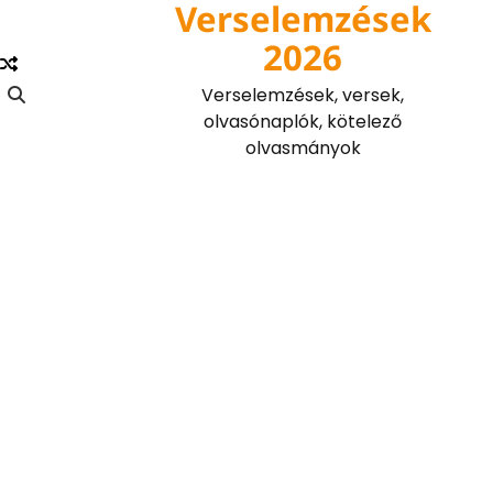
Verselemzések
Skip
to
2026
content
Verselemzések, versek,
olvasónaplók, kötelező
olvasmányok