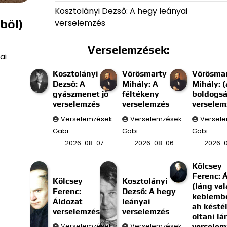
Kosztolányi Dezső: A hegy leányai
ből)
verselemzés
Verselemzések:
ai
Kosztolányi
Vörösmarty
Vörösma
Dezső: A
Mihály: A
Mihály: (
gyászmenet jő
féltékeny
boldogs
verselemzés
verselemzés
verselem
Verselemzések
Verselemzések
Versel
Gabi
Gabi
Gabi
2026-08-07
2026-08-06
2026-
Kölcsey
Ferenc: 
Kölcsey
Kosztolányi
(láng val
Ferenc:
Dezső: A hegy
keblembe
Áldozat
leányai
ah késté
verselemzés
verselemzés
oltani l
Verselemzések
Verselemzések
verselem