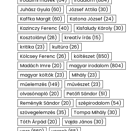
irodalmi művek
(64)
irodalom
(884)
Juhász Gyula
(60)
József Attila
(30)
Kaffka Margit
(60)
Katona József
(24)
Kazinczy Ferenc
(40)
Kisfaludy Károly
(30)
Kosztolányi
(28)
kreatív írás
(15)
kritika
(23)
kultúra
(26)
Kölcsey Ferenc
(26)
költészet
(850)
Madách Imre
(20)
magyar irodalom
(804)
magyar költők
(23)
Mihály
(23)
műelemzés
(149)
művészet
(23)
olvasónapló
(20)
Petőfi Sándor
(51)
Reményik Sándor
(20)
szépirodalom
(54)
szövegelemzés
(35)
Tompa Mihály
(30)
Tóth Árpád
(20)
Vajda János
(30)