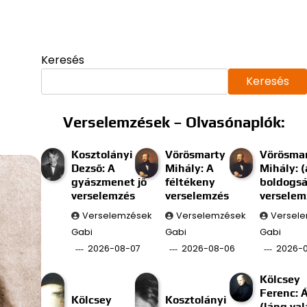
Keresés
Keresés
Verselemzések – Olvasónaplók:
Kosztolányi
Vörösmarty
Vörösma
Dezső: A
Mihály: A
Mihály: (
gyászmenet jő
féltékeny
boldogs
verselemzés
verselemzés
verselem
Verselemzések
Verselemzések
Versel
Gabi
Gabi
Gabi
2026-08-07
2026-08-06
2026-
Kölcsey
Ferenc: 
Kölcsey
Kosztolányi
(láng val