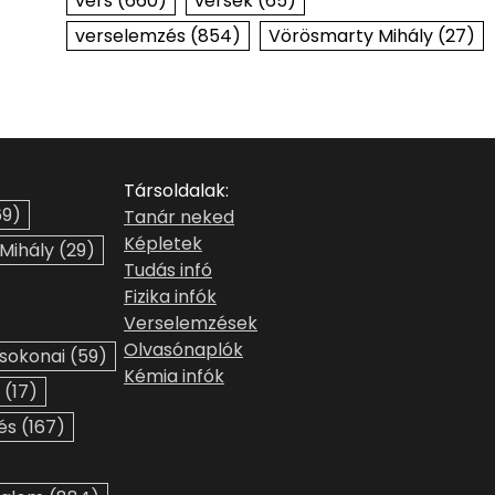
vers
(660)
versek
(65)
verselemzés
(854)
Vörösmarty Mihály
(27)
Társoldalak:
9)
Tanár neked
Képletek
 Mihály
(29)
Tudás infó
Fizika infók
Verselemzések
Olvasónaplók
sokonai
(59)
Kémia infók
(17)
és
(167)