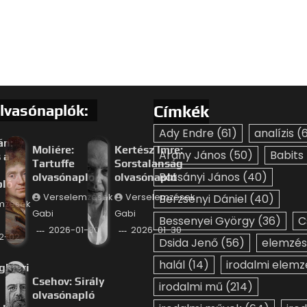
lvasónaplók:
Címkék
Ady Endre
(61)
analízis
(6
án:
Moliére:
Kertész Imre:
Arany János
(50)
Babits
 a
Tartuffe
Sorstalanság
Batsányi János
(40)
olvasónapló
olvasónapló
pló
Verselemzések
Verselemzések
Berzsenyi Dániel
(40)
mzések
Gabi
Gabi
Bessenyei György
(36)
C
2026-01-30
2026-01-30
2-02
Dsida Jenő
(56)
elemzés
halál
(14)
irodalmi elemz
ghieri
Csehov: Sirály
irodalmi mű
(214)
olvasónapló