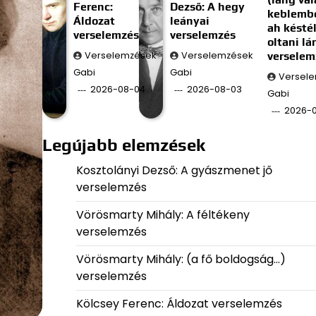
Ferenc:
Dezső: A hegy
keblembe
Áldozat
leányai
ah késté
verselemzés
verselemzés
oltani l
Verselemzések
Verselemzések
verselem
Gabi
Gabi
Versel
2026-08-04
2026-08-03
Gabi
2026-
Legújabb elemzések
Kosztolányi Dezső: A gyászmenet jő
verselemzés
Vörösmarty Mihály: A féltékeny
verselemzés
Vörösmarty Mihály: (a fő boldogság…)
verselemzés
Kölcsey Ferenc: Áldozat verselemzés