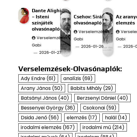
Dante Alighieri
– Isteni
Csehov: Sirály
Az aran
színjáték
olvasónapló
elemzés
olvasónapló
Verselemzések
Versel
Verselemzések
Gabi
Gabi
Gabi
2026-01-26
2026-0
2026-01-27
Verselemzések-Olvasónaplók:
Ady Endre
(61)
analízis
(69)
Arany János
(50)
Babits Mihály
(29)
Batsányi János
(40)
Berzsenyi Dániel
(40)
Bessenyei György
(36)
Csokonai
(59)
Dsida Jenő
(56)
elemzés
(17)
halál
(14)
irodalmi elemzés
(167)
irodalmi mű
(214)