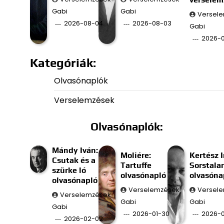
Gabi
Gabi
Versel
2026-08-04
2026-08-03
Gabi
2026-
Kategóriák:
Olvasónaplók
Verselemzések
Olvasónaplók:
Mándy Iván:
Moliére:
Kertész I
Csutak és a
Tartuffe
Sorstala
szürke ló
olvasónapló
olvasóna
olvasónapló
Verselemzések
Versel
Verselemzések
Gabi
Gabi
Gabi
2026-01-30
2026-0
2026-02-02