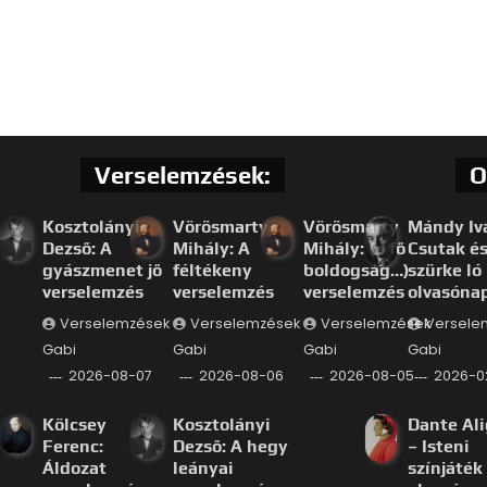
Verselemzések:
O
Kosztolányi
Vörösmarty
Vörösmarty
Mándy Iv
Dezső: A
Mihály: A
Mihály: (a fő
Csutak és
gyászmenet jő
féltékeny
boldogság…)
szürke ló
verselemzés
verselemzés
verselemzés
olvasóna
Verselemzések
Verselemzések
Verselemzések
Versele
Gabi
Gabi
Gabi
Gabi
2026-08-07
2026-08-06
2026-08-05
2026-0
Kölcsey
Kosztolányi
Dante Ali
Ferenc:
Dezső: A hegy
– Isteni
Áldozat
leányai
színjáték