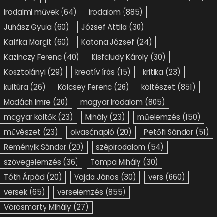
irodalmi művek
(64)
irodalom
(885)
Juhász Gyula
(60)
József Attila
(30)
Kaffka Margit
(60)
Katona József
(24)
Kazinczy Ferenc
(40)
Kisfaludy Károly
(30)
Kosztolányi
(29)
kreatív írás
(15)
kritika
(23)
kultúra
(26)
Kölcsey Ferenc
(26)
költészet
(851)
Madách Imre
(20)
magyar irodalom
(805)
magyar költők
(23)
Mihály
(23)
műelemzés
(150)
művészet
(23)
olvasónapló
(20)
Petőfi Sándor
(51)
Reményik Sándor
(20)
szépirodalom
(54)
szövegelemzés
(36)
Tompa Mihály
(30)
Tóth Árpád
(20)
Vajda János
(30)
vers
(660)
versek
(65)
verselemzés
(855)
Vörösmarty Mihály
(27)