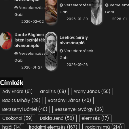
Verselemzések
Verselem
Verselemzések
Gabi
Gabi
Gabi
2026-01-30
2026-01-
2026-02-02
Dante Alighieri –
Csehov: Sirály
Isteni színjáték
olvasónapló
olvasónapló
Verselemzések
Verselemzések
Gabi
Gabi
2026-01-26
2026-01-27
Címkék
Ady Endre
(61)
analízis
(69)
Arany János
(50)
Babits Mihály
(29)
Batsányi János
(40)
Berzsenyi Dániel
(40)
Bessenyei György
(36)
Csokonai
(59)
Dsida Jenő
(56)
elemzés
(17)
halál
(14)
irodalmi elemzés
(167)
irodalmi mű
(214)