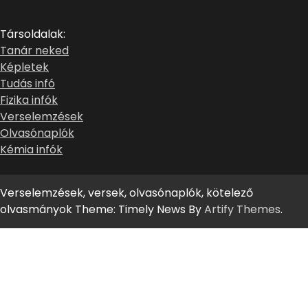
Társoldalak:
Tanár neked
Képletek
Tudás infó
Fizika infók
Verselemzések
Olvasónaplók
Kémia infók
Verselemzések, versek, olvasónaplók, kötelező
olvasmányok Theme: Timely News By
Artify Themes
.