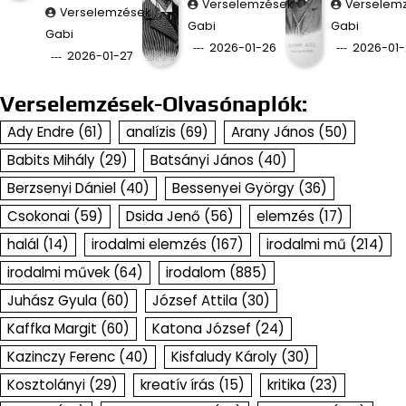
Verselemzések
Verselem
Verselemzések
Gabi
Gabi
Gabi
2026-01-26
2026-01-
2026-01-27
Verselemzések-Olvasónaplók:
Ady Endre
(61)
analízis
(69)
Arany János
(50)
Babits Mihály
(29)
Batsányi János
(40)
Berzsenyi Dániel
(40)
Bessenyei György
(36)
Csokonai
(59)
Dsida Jenő
(56)
elemzés
(17)
halál
(14)
irodalmi elemzés
(167)
irodalmi mű
(214)
irodalmi művek
(64)
irodalom
(885)
Juhász Gyula
(60)
József Attila
(30)
Kaffka Margit
(60)
Katona József
(24)
Kazinczy Ferenc
(40)
Kisfaludy Károly
(30)
Kosztolányi
(29)
kreatív írás
(15)
kritika
(23)