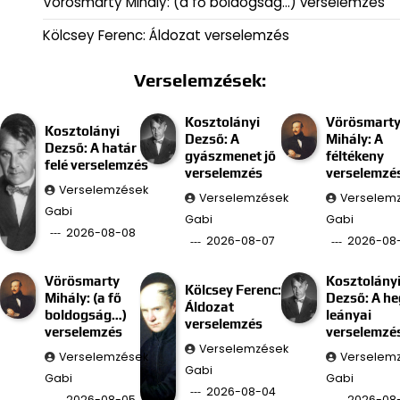
Vörösmarty Mihály: (a fő boldogság…) verselemzés
Kölcsey Ferenc: Áldozat verselemzés
Verselemzések:
Kosztolányi
Vörösmart
Kosztolányi
Dezső: A
Mihály: A
Dezső: A határ
gyászmenet jő
féltékeny
felé verselemzés
verselemzés
verselemzé
Verselemzések
Verselemzések
Verselem
Gabi
Gabi
Gabi
2026-08-08
2026-08-07
2026-08
Vörösmarty
Kosztolány
Kölcsey Ferenc:
Mihály: (a fő
Dezső: A he
Áldozat
boldogság…)
leányai
verselemzés
verselemzés
verselemzé
Verselemzések
Verselemzések
Verselem
Gabi
Gabi
Gabi
2026-08-04
2026-08-05
2026-08