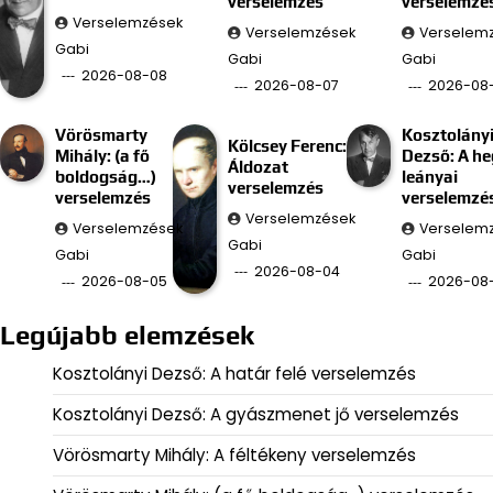
verselemzés
verselemzé
Verselemzések
Verselemzések
Verselem
Gabi
Gabi
Gabi
2026-08-08
2026-08-07
2026-08
Vörösmarty
Kosztolány
Kölcsey Ferenc:
Mihály: (a fő
Dezső: A he
Áldozat
boldogság…)
leányai
verselemzés
verselemzés
verselemzé
Verselemzések
Verselemzések
Verselem
Gabi
Gabi
Gabi
2026-08-04
2026-08-05
2026-08
Legújabb elemzések
Kosztolányi Dezső: A határ felé verselemzés
Kosztolányi Dezső: A gyászmenet jő verselemzés
Vörösmarty Mihály: A féltékeny verselemzés