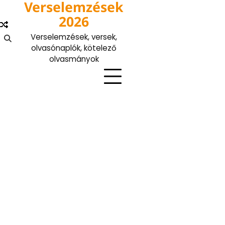
Verselemzések
Skip
to
2026
content
Verselemzések, versek,
olvasónaplók, kötelező
olvasmányok