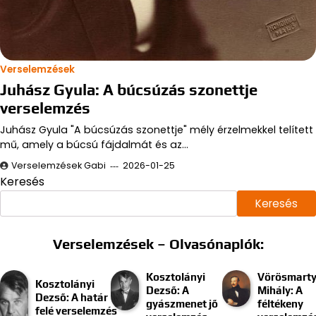
Verselemzések
Juhász Gyula: A búcsúzás szonettje
verselemzés
Juhász Gyula "A búcsúzás szonettje" mély érzelmekkel telített
mű, amely a búcsú fájdalmát és az…
Verselemzések Gabi
2026-01-25
Keresés
Keresés
Verselemzések – Olvasónaplók:
Kosztolányi
Vörösmart
Kosztolányi
Dezső: A
Mihály: A
Dezső: A határ
gyászmenet jő
féltékeny
felé verselemzés