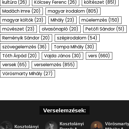
kultúra
(26)
Kölcsey Ferenc
(26)
költészet
(851)
Madách Imre
(20)
magyar irodalom
(805)
magyar költők
(23)
Mihály
(23)
műelemzés
(150)
művészet
(23)
olvasónapló
(20)
Petőfi Sándor
(51)
Reményik Sándor
(20)
szépirodalom
(54)
szövegelemzés
(36)
Tompa Mihály
(30)
Tóth Árpád
(20)
Vajda János
(30)
vers
(660)
versek
(65)
verselemzés
(855)
Vörösmarty Mihály
(27)
Verselemzések:
Kosztolányi
Vörösmart
Kosztolányi