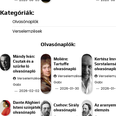
Kategóriák:
Olvasónaplók
Verselemzések
Olvasónaplók:
Mándy Iván:
Moliére:
Kertész Imr
Csutak és a
Tartuffe
Sorstalans
szürke ló
olvasónapló
olvasónapl
olvasónapló
Verselemzések
Verselem
Verselemzések
Gabi
Gabi
Gabi
2026-01-30
2026-01-
2026-02-02
Dante Alighieri –
Csehov: Sirály
Az aranyem
Isteni színjáték
olvasónapló
elemzés
olvasónapló