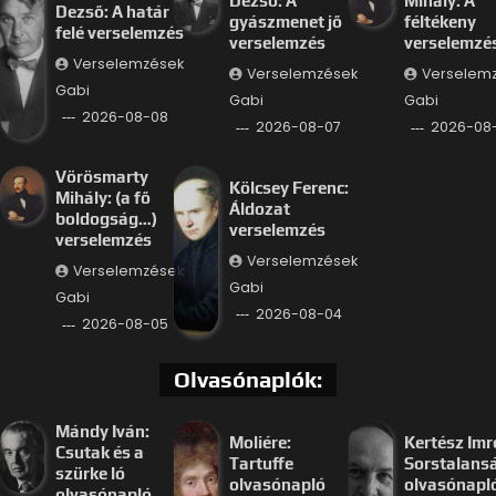
Dezső: A
Mihály: A
Dezső: A határ
gyászmenet jő
féltékeny
felé verselemzés
verselemzés
verselemzé
Verselemzések
Verselemzések
Verselem
Gabi
Gabi
Gabi
2026-08-08
2026-08-07
2026-08
Vörösmarty
Kölcsey Ferenc:
Mihály: (a fő
Áldozat
boldogság…)
verselemzés
verselemzés
Verselemzések
Verselemzések
Gabi
Gabi
2026-08-04
2026-08-05
Olvasónaplók:
Mándy Iván:
Moliére:
Kertész Imr
Csutak és a
Tartuffe
Sorstalans
szürke ló
olvasónapló
olvasónapl
olvasónapló