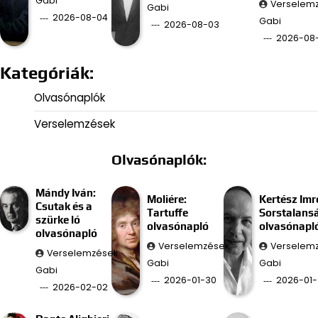
Gabi
Verselem
Gabi
2026-08-04
Gabi
2026-08-03
2026-08
Kategóriák:
Olvasónaplók
Verselemzések
Olvasónaplók:
Mándy Iván:
Moliére:
Kertész Imr
Csutak és a
Tartuffe
Sorstalans
szürke ló
olvasónapló
olvasónapl
olvasónapló
Verselemzések
Verselem
Verselemzések
Gabi
Gabi
Gabi
2026-01-30
2026-01-
2026-02-02