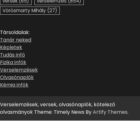
versek
(65)
verselemzés
(854)
Vörösmarty Mihály
(27)
Társoldalak:
Tanár neked
Képletek
Tudás infó
Fizika infók
Verselemzések
Olvasónaplók
Kémia infók
Verselemzések, versek, olvasónaplók, kötelező
olvasmányok Theme: Timely News By
Artify Themes
.