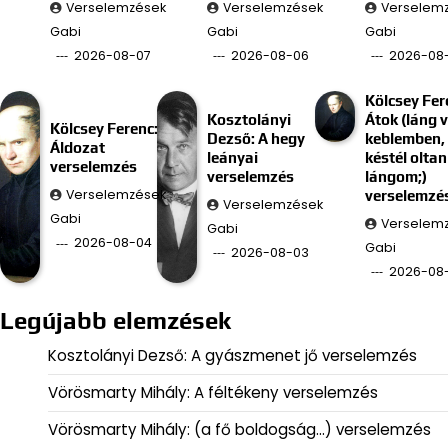
Verselemzések
Verselemzések
Verselem
Gabi
Gabi
Gabi
2026-08-07
2026-08-06
2026-08
Kölcsey Fer
Kosztolányi
Átok (láng 
Kölcsey Ferenc:
Dezső: A hegy
keblemben, 
Áldozat
leányai
késtél oltan
verselemzés
verselemzés
lángom;)
Verselemzések
verselemzé
Verselemzések
Gabi
Verselem
Gabi
2026-08-04
Gabi
2026-08-03
2026-08
Legújabb elemzések
Kosztolányi Dezső: A gyászmenet jő verselemzés
Vörösmarty Mihály: A féltékeny verselemzés
Vörösmarty Mihály: (a fő boldogság…) verselemzés