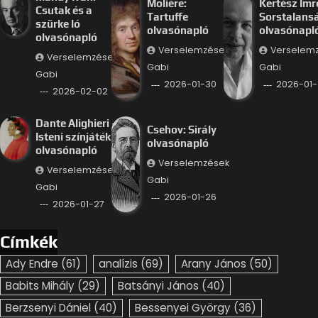
Moliére:
Kertész Imr
Csutak és a
Tartuffe
Sorstalans
szürke ló
olvasónapló
olvasónapl
olvasónapló
Verselemzések
Verselem
Verselemzések
Gabi
Gabi
Gabi
2026-01-30
2026-01-
2026-02-02
Dante Alighieri –
Csehov: Sirály
Isteni színjáték
olvasónapló
olvasónapló
Verselemzések
Verselemzések
Gabi
Gabi
2026-01-26
2026-01-27
Címkék
Ady Endre
(61)
analízis
(69)
Arany János
(50)
Babits Mihály
(29)
Batsányi János
(40)
Berzsenyi Dániel
(40)
Bessenyei György
(36)