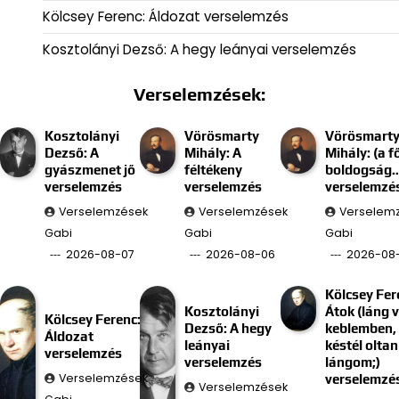
Kölcsey Ferenc: Áldozat verselemzés
Kosztolányi Dezső: A hegy leányai verselemzés
Verselemzések:
Kosztolányi
Vörösmarty
Vörösmart
Dezső: A
Mihály: A
Mihály: (a f
gyászmenet jő
féltékeny
boldogság
verselemzés
verselemzés
verselemzé
Verselemzések
Verselemzések
Verselem
Gabi
Gabi
Gabi
2026-08-07
2026-08-06
2026-08
Kölcsey Fer
Kosztolányi
Átok (láng 
Kölcsey Ferenc:
Dezső: A hegy
keblemben, 
Áldozat
leányai
késtél oltan
verselemzés
verselemzés
lángom;)
Verselemzések
verselemzé
Verselemzések