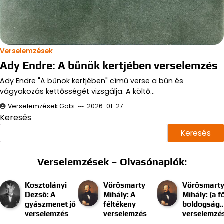
Verselemzések
Ady Endre: A bűnök kertjében verselemzés
Ady Endre "A bűnök kertjében" című verse a bűn és
vágyakozás kettősségét vizsgálja. A költő…
Verselemzések Gabi
2026-01-27
Keresés
Keresés
Verselemzések – Olvasónaplók:
Kosztolányi
Vörösmarty
Vörösmart
Dezső: A
Mihály: A
Mihály: (a f
gyászmenet jő
féltékeny
boldogság
verselemzés
verselemzés
verselemzé