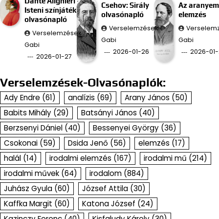
Dante Alighieri –
Csehov: Sirály
Az aranyem
Isteni színjáték
olvasónapló
elemzés
olvasónapló
Verselemzések
Verselem
Verselemzések
Gabi
Gabi
Gabi
2026-01-26
2026-01-
2026-01-27
Verselemzések-Olvasónaplók:
Ady Endre
(61)
analízis
(69)
Arany János
(50)
Babits Mihály
(29)
Batsányi János
(40)
Berzsenyi Dániel
(40)
Bessenyei György
(36)
Csokonai
(59)
Dsida Jenő
(56)
elemzés
(17)
halál
(14)
irodalmi elemzés
(167)
irodalmi mű
(214)
irodalmi művek
(64)
irodalom
(884)
Juhász Gyula
(60)
József Attila
(30)
Kaffka Margit
(60)
Katona József
(24)
Kazinczy Ferenc
(40)
Kisfaludy Károly
(30)