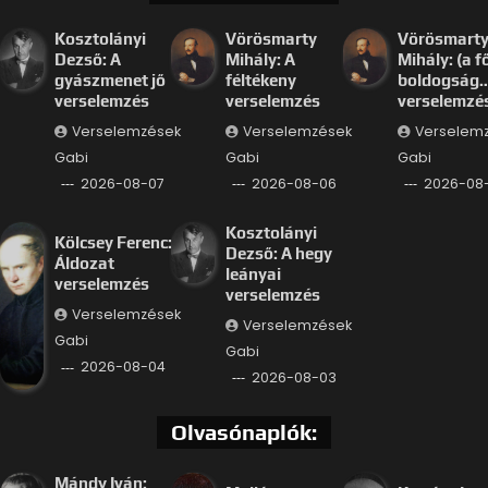
Kosztolányi
Vörösmarty
Vörösmart
Dezső: A
Mihály: A
Mihály: (a f
gyászmenet jő
féltékeny
boldogság
verselemzés
verselemzés
verselemzé
Verselemzések
Verselemzések
Verselem
Gabi
Gabi
Gabi
2026-08-07
2026-08-06
2026-08
Kosztolányi
Kölcsey Ferenc:
Dezső: A hegy
Áldozat
leányai
verselemzés
verselemzés
Verselemzések
Verselemzések
Gabi
Gabi
2026-08-04
2026-08-03
Olvasónaplók:
Mándy Iván: