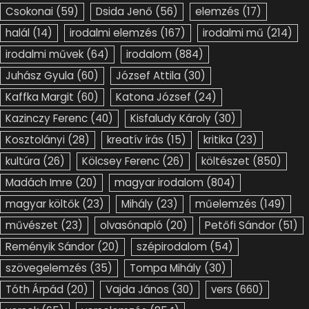
Csokonai
(59)
Dsida Jenő
(56)
elemzés
(17)
halál
(14)
irodalmi elemzés
(167)
irodalmi mű
(214)
irodalmi művek
(64)
irodalom
(884)
Juhász Gyula
(60)
József Attila
(30)
Kaffka Margit
(60)
Katona József
(24)
Kazinczy Ferenc
(40)
Kisfaludy Károly
(30)
Kosztolányi
(28)
kreatív írás
(15)
kritika
(23)
kultúra
(26)
Kölcsey Ferenc
(26)
költészet
(850)
Madách Imre
(20)
magyar irodalom
(804)
magyar költők
(23)
Mihály
(23)
műelemzés
(149)
művészet
(23)
olvasónapló
(20)
Petőfi Sándor
(51)
Reményik Sándor
(20)
szépirodalom
(54)
szövegelemzés
(35)
Tompa Mihály
(30)
Tóth Árpád
(20)
Vajda János
(30)
vers
(660)