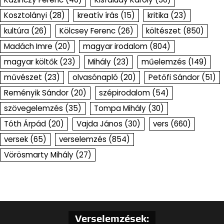
Kosztolányi
(28)
kreatív írás
(15)
kritika
(23)
kultúra
(26)
Kölcsey Ferenc
(26)
költészet
(850)
Madách Imre
(20)
magyar irodalom
(804)
magyar költők
(23)
Mihály
(23)
műelemzés
(149)
művészet
(23)
olvasónapló
(20)
Petőfi Sándor
(51)
Reményik Sándor
(20)
szépirodalom
(54)
szövegelemzés
(35)
Tompa Mihály
(30)
Tóth Árpád
(20)
Vajda János
(30)
vers
(660)
versek
(65)
verselemzés
(854)
Vörösmarty Mihály
(27)
Verselemzések: