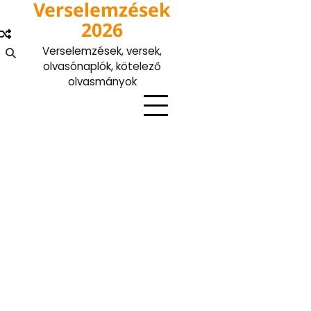
Verselemzések
Skip
to
2026
content
Verselemzések, versek,
olvasónaplók, kötelező
olvasmányok