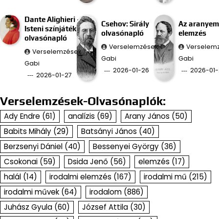
Dante Alighieri –
Csehov: Sirály
Az aranyem
Isteni színjáték
olvasónapló
elemzés
olvasónapló
Verselemzések
Verselem
Verselemzések
Gabi
Gabi
Gabi
2026-01-26
2026-01-
2026-01-27
Verselemzések-Olvasónaplók:
Ady Endre
(61)
analízis
(69)
Arany János
(50)
Babits Mihály
(29)
Batsányi János
(40)
Berzsenyi Dániel
(40)
Bessenyei György
(36)
Csokonai
(59)
Dsida Jenő
(56)
elemzés
(17)
halál
(14)
irodalmi elemzés
(167)
irodalmi mű
(215)
irodalmi művek
(64)
irodalom
(886)
Juhász Gyula
(60)
József Attila
(30)