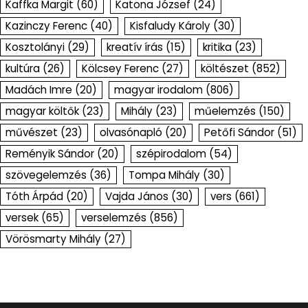
Kaffka Margit
(60)
Katona József
(24)
Kazinczy Ferenc
(40)
Kisfaludy Károly
(30)
Kosztolányi
(29)
kreatív írás
(15)
kritika
(23)
kultúra
(26)
Kölcsey Ferenc
(27)
költészet
(852)
Madách Imre
(20)
magyar irodalom
(806)
magyar költők
(23)
Mihály
(23)
műelemzés
(150)
művészet
(23)
olvasónapló
(20)
Petőfi Sándor
(51)
Reményik Sándor
(20)
szépirodalom
(54)
szövegelemzés
(36)
Tompa Mihály
(30)
Tóth Árpád
(20)
Vajda János
(30)
vers
(661)
versek
(65)
verselemzés
(856)
Vörösmarty Mihály
(27)