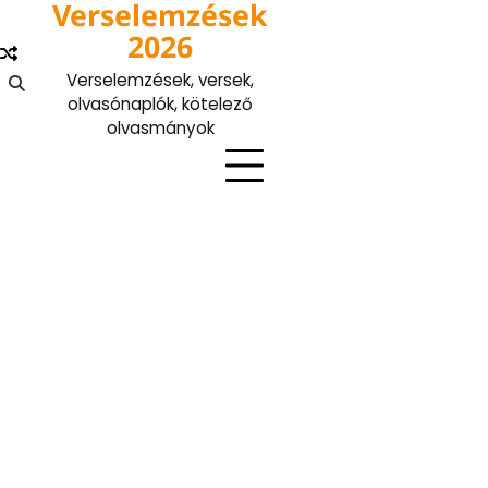
Verselemzések
Skip
to
2026
content
Verselemzések, versek,
olvasónaplók, kötelező
olvasmányok