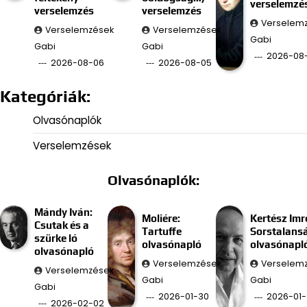
verselemzé
verselemzés
verselemzés
Verselem
Verselemzések
Verselemzések
Gabi
Gabi
Gabi
2026-08
2026-08-06
2026-08-05
Kategóriák:
Olvasónaplók
Verselemzések
Olvasónaplók:
Mándy Iván:
Moliére:
Kertész Imr
Csutak és a
Tartuffe
Sorstalans
szürke ló
olvasónapló
olvasónapl
olvasónapló
Verselemzések
Verselem
Verselemzések
Gabi
Gabi
Gabi
2026-01-30
2026-01-
2026-02-02