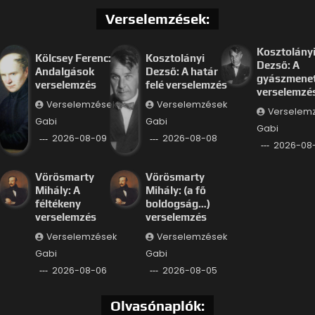
Verselemzések:
Kosztolány
Kölcsey Ferenc:
Kosztolányi
Dezső: A
Andalgások
Dezső: A határ
gyászmenet
verselemzés
felé verselemzés
verselemzé
Verselemzések
Verselemzések
Verselem
Gabi
Gabi
Gabi
2026-08-09
2026-08-08
2026-08
Vörösmarty
Vörösmarty
Mihály: A
Mihály: (a fő
féltékeny
boldogság…)
verselemzés
verselemzés
Verselemzések
Verselemzések
Gabi
Gabi
2026-08-06
2026-08-05
Olvasónaplók: