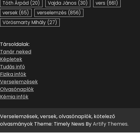
Tóth Árpád
(20)
Vajda János
(30)
vers
(661)
versek
(65)
verselemzés
(856)
Vörösmarty Mihály
(27)
Társoldalak:
Tanár neked
Képletek
Tudás infó
Fizika infók
Verselemzések
Olvasónaplók
Kémia infók
Verselemzések, versek, olvasónaplók, kötelező
olvasmányok Theme: Timely News By
Artify Themes
.