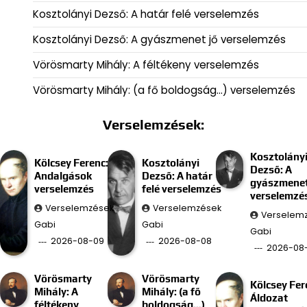
Kosztolányi Dezső: A határ felé verselemzés
Kosztolányi Dezső: A gyászmenet jő verselemzés
Vörösmarty Mihály: A féltékeny verselemzés
Vörösmarty Mihály: (a fő boldogság…) verselemzés
Verselemzések:
Kosztolány
Kölcsey Ferenc:
Kosztolányi
Dezső: A
Andalgások
Dezső: A határ
gyászmenet
verselemzés
felé verselemzés
verselemzé
Verselemzések
Verselemzések
Verselem
Gabi
Gabi
Gabi
2026-08-09
2026-08-08
2026-08
Vörösmarty
Vörösmarty
Kölcsey Fer
Mihály: A
Mihály: (a fő
Áldozat
féltékeny
boldogság…)