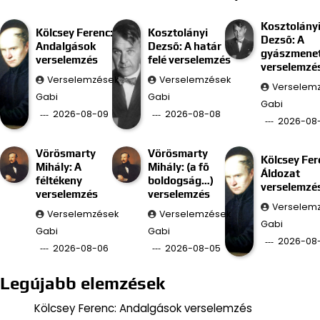
Kosztolány
Kölcsey Ferenc:
Kosztolányi
Dezső: A
Andalgások
Dezső: A határ
gyászmenet
verselemzés
felé verselemzés
verselemzé
Verselemzések
Verselemzések
Verselem
Gabi
Gabi
Gabi
2026-08-09
2026-08-08
2026-08
Vörösmarty
Vörösmarty
Kölcsey Fer
Mihály: A
Mihály: (a fő
Áldozat
féltékeny
boldogság…)
verselemzé
verselemzés
verselemzés
Verselem
Verselemzések
Verselemzések
Gabi
Gabi
Gabi
2026-08
2026-08-06
2026-08-05
Legújabb elemzések
Kölcsey Ferenc: Andalgások verselemzés