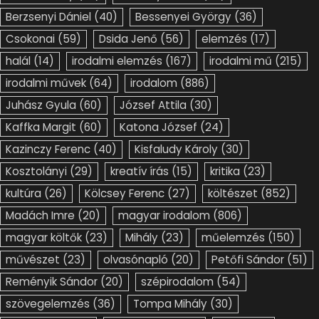
Berzsenyi Dániel
(40)
Bessenyei György
(36)
Csokonai
(59)
Dsida Jenő
(56)
elemzés
(17)
halál
(14)
irodalmi elemzés
(167)
irodalmi mű
(215)
irodalmi művek
(64)
irodalom
(886)
Juhász Gyula
(60)
József Attila
(30)
Kaffka Margit
(60)
Katona József
(24)
Kazinczy Ferenc
(40)
Kisfaludy Károly
(30)
Kosztolányi
(29)
kreatív írás
(15)
kritika
(23)
kultúra
(26)
Kölcsey Ferenc
(27)
költészet
(852)
Madách Imre
(20)
magyar irodalom
(806)
magyar költők
(23)
Mihály
(23)
műelemzés
(150)
művészet
(23)
olvasónapló
(20)
Petőfi Sándor
(51)
Reményik Sándor
(20)
szépirodalom
(54)
szövegelemzés
(36)
Tompa Mihály
(30)