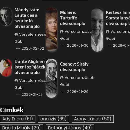
Mándy Iván:
Moliére:
Kertész Imr
Csutak és a
Tartuffe
Sorstalans
szürke ló
olvasónapló
olvasónapl
olvasónapló
Verselemzések
Verselem
Verselemzések
Gabi
Gabi
Gabi
2026-01-30
2026-01-
2026-02-02
Dante Alighieri –
Csehov: Sirály
Isteni színjáték
olvasónapló
olvasónapló
Verselemzések
Verselemzések
Gabi
Gabi
2026-01-26
2026-01-27
Címkék
Ady Endre
(61)
analízis
(69)
Arany János
(50)
Babits Mihály
(29)
Batsányi János
(40)