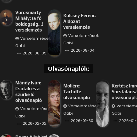
Vörösmarty
Kölcsey Ferenc:
Mihály: (a fő
Áldozat
boldogság…)
verselemzés
verselemzés
Verselemzések
Verselemzések
Gabi
Gabi
2026-08-04
2026-08-05
Olvasónaplók:
Mándy Iván:
Moliére:
Kertész Imr
Csutak és a
Tartuffe
Sorstalans
szürke ló
olvasónapló
olvasónapl
olvasónapló
Verselemzések
Verselem
Verselemzések
Gabi
Gabi
Gabi
2026-01-30
2026-01-
2026-02-02