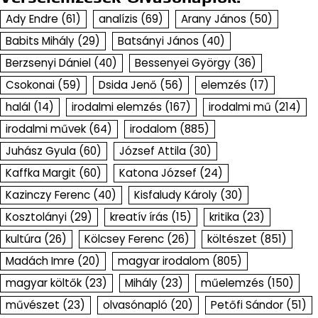
Ady Endre
(61)
analízis
(69)
Arany János
(50)
Babits Mihály
(29)
Batsányi János
(40)
Berzsenyi Dániel
(40)
Bessenyei György
(36)
Csokonai
(59)
Dsida Jenő
(56)
elemzés
(17)
halál
(14)
irodalmi elemzés
(167)
irodalmi mű
(214)
irodalmi művek
(64)
irodalom
(885)
Juhász Gyula
(60)
József Attila
(30)
Kaffka Margit
(60)
Katona József
(24)
Kazinczy Ferenc
(40)
Kisfaludy Károly
(30)
Kosztolányi
(29)
kreatív írás
(15)
kritika
(23)
kultúra
(26)
Kölcsey Ferenc
(26)
költészet
(851)
Madách Imre
(20)
magyar irodalom
(805)
magyar költők
(23)
Mihály
(23)
műelemzés
(150)
művészet
(23)
olvasónapló
(20)
Petőfi Sándor
(51)