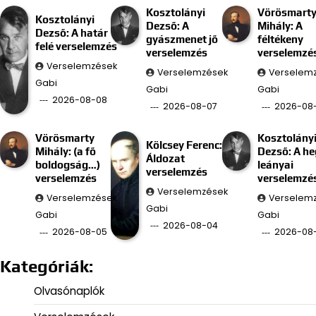
Kosztolányi
Vörösmart
Kosztolányi
Dezső: A
Mihály: A
Dezső: A határ
gyászmenet jő
féltékeny
felé verselemzés
verselemzés
verselemzé
Verselemzések
Verselemzések
Verselem
Gabi
Gabi
Gabi
2026-08-08
2026-08-07
2026-08
Vörösmarty
Kosztolány
Kölcsey Ferenc:
Mihály: (a fő
Dezső: A he
Áldozat
boldogság…)
leányai
verselemzés
verselemzés
verselemzé
Verselemzések
Verselemzések
Verselem
Gabi
Gabi
Gabi
2026-08-04
2026-08-05
2026-08
Kategóriák:
Olvasónaplók