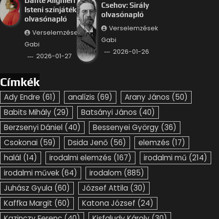
Dante Alighieri –
Csehov: Sirály
Isteni színjáték
olvasónapló
olvasónapló
Verselemzések
Verselemzések
Gabi
Gabi
2026-01-26
2026-01-27
Címkék
Ady Endre
(61)
analízis
(69)
Arany János
(50)
Babits Mihály
(29)
Batsányi János
(40)
Berzsenyi Dániel
(40)
Bessenyei György
(36)
Csokonai
(59)
Dsida Jenő
(56)
elemzés
(17)
halál
(14)
irodalmi elemzés
(167)
irodalmi mű
(214)
irodalmi művek
(64)
irodalom
(885)
Juhász Gyula
(60)
József Attila
(30)
Kaffka Margit
(60)
Katona József
(24)
Kazinczy Ferenc
(40)
Kisfaludy Károly
(30)