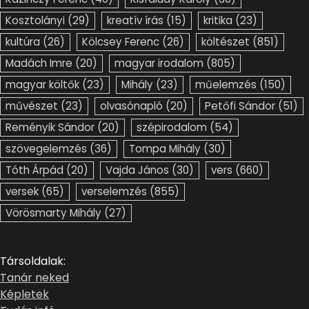
Kosztolányi
(29)
kreatív írás
(15)
kritika
(23)
kultúra
(26)
Kölcsey Ferenc
(26)
költészet
(851)
Madách Imre
(20)
magyar irodalom
(805)
magyar költők
(23)
Mihály
(23)
műelemzés
(150)
művészet
(23)
olvasónapló
(20)
Petőfi Sándor
(51)
Reményik Sándor
(20)
szépirodalom
(54)
szövegelemzés
(36)
Tompa Mihály
(30)
Tóth Árpád
(20)
Vajda János
(30)
vers
(660)
versek
(65)
verselemzés
(855)
Vörösmarty Mihály
(27)
Társoldalak:
Tanár neked
Képletek