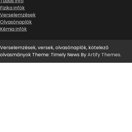
Tudás infó
Fizika infók
Verselemzések
Olvasónaplók
Kémia infók
Verselemzések, versek, olvasónaplók, kötelező
olvasmányok Theme: Timely News By
Artify Themes
.