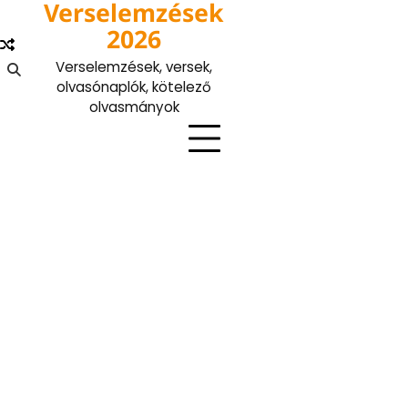
Verselemzések
Skip
to
2026
content
Verselemzések, versek,
olvasónaplók, kötelező
olvasmányok