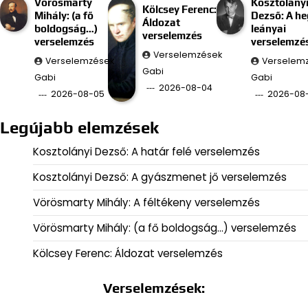
Vörösmarty
Kosztolány
Kölcsey Ferenc:
Mihály: (a fő
Dezső: A he
Áldozat
boldogság…)
leányai
verselemzés
verselemzés
verselemzé
Verselemzések
Verselemzések
Verselem
Gabi
Gabi
Gabi
2026-08-04
2026-08-05
2026-08
Legújabb elemzések
Kosztolányi Dezső: A határ felé verselemzés
Kosztolányi Dezső: A gyászmenet jő verselemzés
Vörösmarty Mihály: A féltékeny verselemzés
Vörösmarty Mihály: (a fő boldogság…) verselemzés
Kölcsey Ferenc: Áldozat verselemzés
Verselemzések: