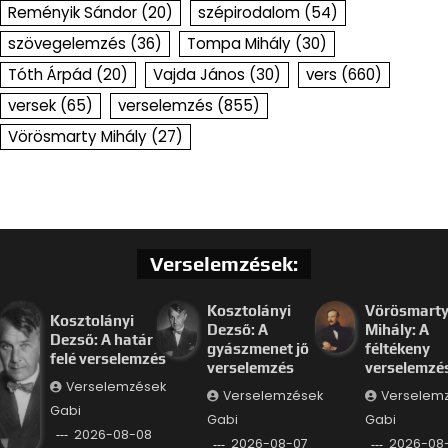
Reményik Sándor
(20)
szépirodalom
(54)
szövegelemzés
(36)
Tompa Mihály
(30)
Tóth Árpád
(20)
Vajda János
(30)
vers
(660)
versek
(65)
verselemzés
(855)
Vörösmarty Mihály
(27)
Verselemzések:
Kosztolányi
Vörösmart
Kosztolányi
Dezső: A
Mihály: A
Dezső: A határ
gyászmenet jő
féltékeny
felé verselemzés
verselemzés
verselemzé
Verselemzések
Verselemzések
Verselem
Gabi
Gabi
Gabi
2026-08-08
2026-08-07
2026-08