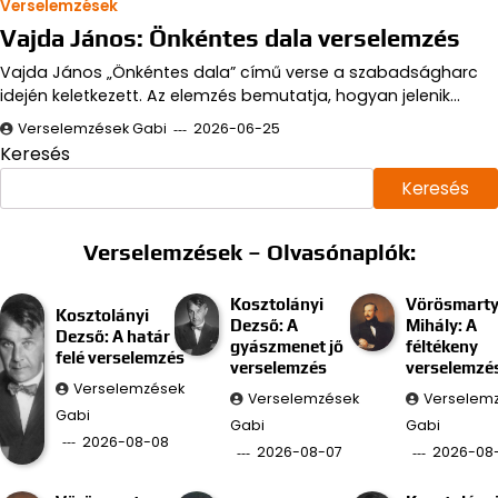
Verselemzések
Vajda János: Önkéntes dala verselemzés
Vajda János „Önkéntes dala” című verse a szabadságharc
idején keletkezett. Az elemzés bemutatja, hogyan jelenik…
Verselemzések Gabi
2026-06-25
Keresés
Keresés
Verselemzések – Olvasónaplók:
Kosztolányi
Vörösmart
Kosztolányi
Dezső: A
Mihály: A
Dezső: A határ
gyászmenet jő
féltékeny
felé verselemzés
verselemzés
verselemzé
Verselemzések
Verselemzések
Verselem
Gabi
Gabi
Gabi
2026-08-08
2026-08-07
2026-08