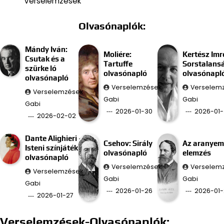
Verselemzések
Olvasónaplók:
Mándy Iván:
Moliére:
Kertész Imr
Csutak és a
Tartuffe
Sorstalans
szürke ló
olvasónapló
olvasónapl
olvasónapló
Verselemzések
Verselem
Verselemzések
Gabi
Gabi
Gabi
2026-01-30
2026-01-
2026-02-02
Dante Alighieri –
Csehov: Sirály
Az aranyem
Isteni színjáték
olvasónapló
elemzés
olvasónapló
Verselemzések
Verselem
Verselemzések
Gabi
Gabi
Gabi
2026-01-26
2026-01-
2026-01-27
Verselemzések-Olvasónaplók: