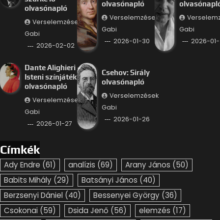
olvasónapló
olvasónapl
olvasónapló
Verselemzések
Verselem
Verselemzések
Gabi
Gabi
Gabi
2026-01-30
2026-01-
2026-02-02
Dante Alighieri –
Csehov: Sirály
Isteni színjáték
olvasónapló
olvasónapló
Verselemzések
Verselemzések
Gabi
Gabi
2026-01-26
2026-01-27
Címkék
Ady Endre
(61)
analízis
(69)
Arany János
(50)
Babits Mihály
(29)
Batsányi János
(40)
Berzsenyi Dániel
(40)
Bessenyei György
(36)
Csokonai
(59)
Dsida Jenő
(56)
elemzés
(17)