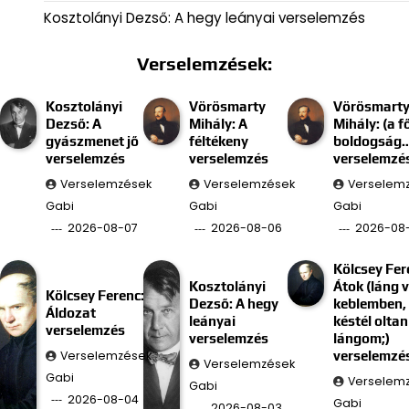
Kosztolányi Dezső: A hegy leányai verselemzés
Verselemzések:
Kosztolányi
Vörösmarty
Vörösmart
Dezső: A
Mihály: A
Mihály: (a f
gyászmenet jő
féltékeny
boldogság
verselemzés
verselemzés
verselemzé
Verselemzések
Verselemzések
Verselem
Gabi
Gabi
Gabi
2026-08-07
2026-08-06
2026-08
Kölcsey Fer
Kosztolányi
Átok (láng 
Kölcsey Ferenc:
Dezső: A hegy
keblemben, 
Áldozat
leányai
késtél oltan
verselemzés
verselemzés
lángom;)
Verselemzések
verselemzé
Verselemzések
Gabi
Verselem
Gabi
2026-08-04
Gabi
2026-08-03