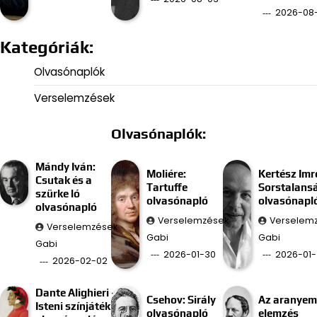
2026-08
Kategóriák:
Olvasónaplók
Verselemzések
Olvasónaplók:
Mándy Iván:
Moliére:
Kertész Imr
Csutak és a
Tartuffe
Sorstalans
szürke ló
olvasónapló
olvasónapl
olvasónapló
Verselemzések
Verselem
Verselemzések
Gabi
Gabi
Gabi
2026-01-30
2026-01-
2026-02-02
Dante Alighieri –
Csehov: Sirály
Az aranyem
Isteni színjáték
olvasónapló
elemzés