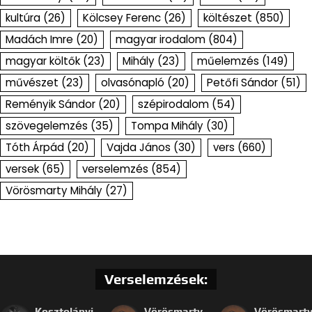
kultúra
(26)
Kölcsey Ferenc
(26)
költészet
(850)
Madách Imre
(20)
magyar irodalom
(804)
magyar költők
(23)
Mihály
(23)
műelemzés
(149)
művészet
(23)
olvasónapló
(20)
Petőfi Sándor
(51)
Reményik Sándor
(20)
szépirodalom
(54)
szövegelemzés
(35)
Tompa Mihály
(30)
Tóth Árpád
(20)
Vajda János
(30)
vers
(660)
versek
(65)
verselemzés
(854)
Vörösmarty Mihály
(27)
Verselemzések:
Kosztolányi
Vörösmarty
Vörösmart