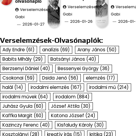
olvasónapló
Verselemzések
Verselem
Verselemzések
Gabi
Gabi
Gabi
2026-01-26
2026-01-
2026-01-27
Verselemzések-Olvasónaplók:
Ady Endre
(61)
analízis
(69)
Arany János
(50)
Babits Mihály
(29)
Batsányi János
(40)
Berzsenyi Dániel
(40)
Bessenyei György
(36)
Csokonai
(59)
Dsida Jenő
(56)
elemzés
(17)
halál
(14)
irodalmi elemzés
(167)
irodalmi mű
(214)
irodalmi művek
(64)
irodalom
(884)
Juhász Gyula
(60)
József Attila
(30)
Kaffka Margit
(60)
Katona József
(24)
Kazinczy Ferenc
(40)
Kisfaludy Károly
(30)
Kosztolányi
(28)
kreatív írás
(15)
kritika
(23)