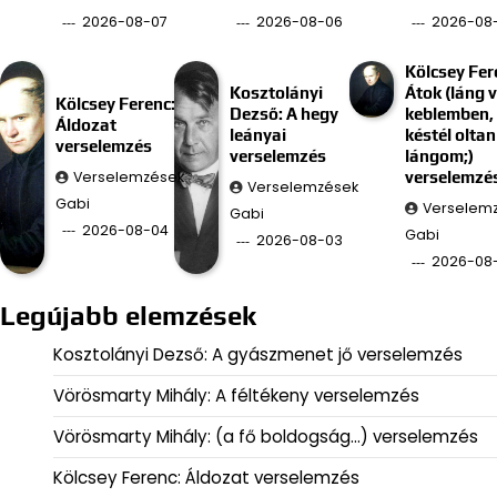
2026-08-07
2026-08-06
2026-08
Kölcsey Fer
Kosztolányi
Átok (láng 
Kölcsey Ferenc:
Dezső: A hegy
keblemben, 
Áldozat
leányai
késtél oltan
verselemzés
verselemzés
lángom;)
Verselemzések
verselemzé
Verselemzések
Gabi
Verselem
Gabi
2026-08-04
Gabi
2026-08-03
2026-08
Legújabb elemzések
Kosztolányi Dezső: A gyászmenet jő verselemzés
Vörösmarty Mihály: A féltékeny verselemzés
Vörösmarty Mihály: (a fő boldogság…) verselemzés
Kölcsey Ferenc: Áldozat verselemzés