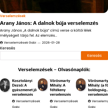
Verselemzések
Arany János: A dalnok búja verselemzés
Arany János „A dalnok búja” című verse a költői lélek
mélységeit tárja fel. Az elemzés…
Verselemzések Gabi
2026-01-28
Keresés
Keresés
Verselemzések – Olvasónaplók:
Kosztolányi
Vörösmarty
Vörösmart
Dezső: A
Mihály: A
Mihály: (a f
gyászmenet jő
féltékeny
boldogság
verselemzés
verselemzés
verselemzé
Verselemzések
Verselemzések
Verselem
Gabi
Gabi
Gabi