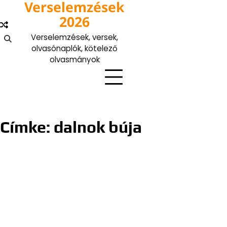
Verselemzések
Skip
to
2026
content
Verselemzések, versek,
olvasónaplók, kötelező
olvasmányok
Címke:
dalnok búja