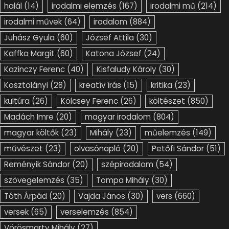
halál
(14)
irodalmi elemzés
(167)
irodalmi mű
(214)
irodalmi művek
(64)
irodalom
(884)
Juhász Gyula
(60)
József Attila
(30)
Kaffka Margit
(60)
Katona József
(24)
Kazinczy Ferenc
(40)
Kisfaludy Károly
(30)
Kosztolányi
(28)
kreatív írás
(15)
kritika
(23)
kultúra
(26)
Kölcsey Ferenc
(26)
költészet
(850)
Madách Imre
(20)
magyar irodalom
(804)
magyar költők
(23)
Mihály
(23)
műelemzés
(149)
művészet
(23)
olvasónapló
(20)
Petőfi Sándor
(51)
Reményik Sándor
(20)
szépirodalom
(54)
szövegelemzés
(35)
Tompa Mihály
(30)
Tóth Árpád
(20)
Vajda János
(30)
vers
(660)
versek
(65)
verselemzés
(854)
Vörösmarty Mihály
(27)