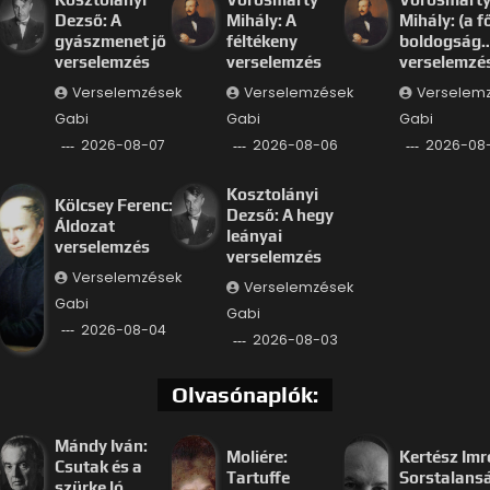
Dezső: A
Mihály: A
Mihály: (a f
gyászmenet jő
féltékeny
boldogság
verselemzés
verselemzés
verselemzé
Verselemzések
Verselemzések
Verselem
Gabi
Gabi
Gabi
2026-08-07
2026-08-06
2026-08
Kosztolányi
Kölcsey Ferenc:
Dezső: A hegy
Áldozat
leányai
verselemzés
verselemzés
Verselemzések
Verselemzések
Gabi
Gabi
2026-08-04
2026-08-03
Olvasónaplók:
Mándy Iván:
Moliére:
Kertész Imr
Csutak és a
Tartuffe
Sorstalans
szürke ló