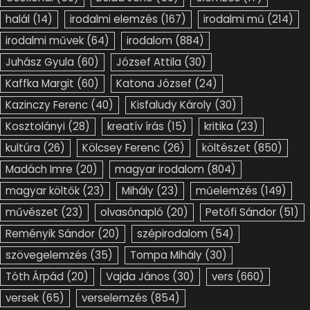
halál
(14)
irodalmi elemzés
(167)
irodalmi mű
(214)
irodalmi művek
(64)
irodalom
(884)
Juhász Gyula
(60)
József Attila
(30)
Kaffka Margit
(60)
Katona József
(24)
Kazinczy Ferenc
(40)
Kisfaludy Károly
(30)
Kosztolányi
(28)
kreatív írás
(15)
kritika
(23)
kultúra
(26)
Kölcsey Ferenc
(26)
költészet
(850)
Madách Imre
(20)
magyar irodalom
(804)
magyar költők
(23)
Mihály
(23)
műelemzés
(149)
művészet
(23)
olvasónapló
(20)
Petőfi Sándor
(51)
Reményik Sándor
(20)
szépirodalom
(54)
szövegelemzés
(35)
Tompa Mihály
(30)
Tóth Árpád
(20)
Vajda János
(30)
vers
(660)
versek
(65)
verselemzés
(854)