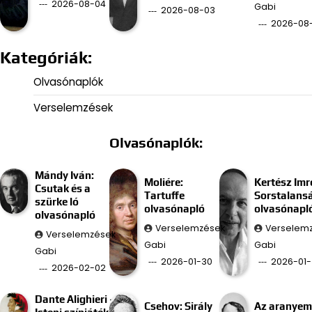
2026-08-04
Gabi
2026-08-03
2026-08
Kategóriák:
Olvasónaplók
Verselemzések
Olvasónaplók:
Mándy Iván:
Moliére:
Kertész Imr
Csutak és a
Tartuffe
Sorstalans
szürke ló
olvasónapló
olvasónapl
olvasónapló
Verselemzések
Verselem
Verselemzések
Gabi
Gabi
Gabi
2026-01-30
2026-01-
2026-02-02
Dante Alighieri –
Csehov: Sirály
Az aranyem