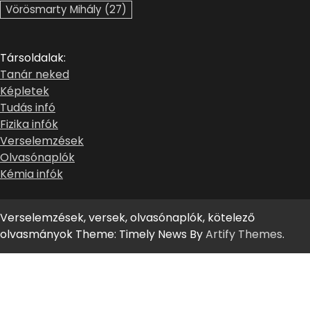
Vörösmarty Mihály
(27)
Társoldalak:
Tanár neked
Képletek
Tudás infó
Fizika infók
Verselemzések
Olvasónaplók
Kémia infók
Verselemzések, versek, olvasónaplók, kötelező
olvasmányok Theme: Timely News By
Artify Themes
.