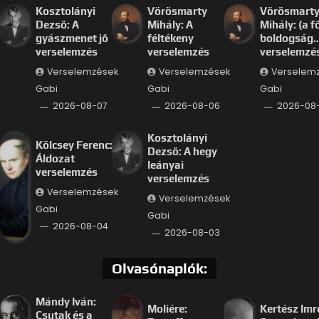
Kosztolányi
Vörösmarty
Vörösmart
Dezső: A
Mihály: A
Mihály: (a f
gyászmenet jő
féltékeny
boldogság
verselemzés
verselemzés
verselemzé
Verselemzések
Verselemzések
Verselem
Gabi
Gabi
Gabi
2026-08-07
2026-08-06
2026-08
Kosztolányi
Kölcsey Ferenc:
Dezső: A hegy
Áldozat
leányai
verselemzés
verselemzés
Verselemzések
Verselemzések
Gabi
Gabi
2026-08-04
2026-08-03
Olvasónaplók:
Mándy Iván:
Moliére:
Kertész Imr
Csutak és a