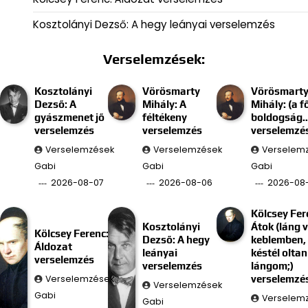
Kosztolányi Dezső: A hegy leányai verselemzés
Verselemzések:
Kosztolányi
Vörösmarty
Vörösmart
Dezső: A
Mihály: A
Mihály: (a f
gyászmenet jő
féltékeny
boldogság
verselemzés
verselemzés
verselemzé
Verselemzések
Verselemzések
Verselem
Gabi
Gabi
Gabi
2026-08-07
2026-08-06
2026-08
Kölcsey Fer
Kosztolányi
Átok (láng 
Kölcsey Ferenc:
Dezső: A hegy
keblemben, 
Áldozat
leányai
késtél oltan
verselemzés
verselemzés
lángom;)
Verselemzések
verselemzé
Verselemzések
Gabi
Verselem
Gabi