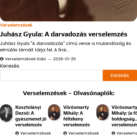
Verselemzések
Juhász Gyula: A darvadozás verselemzés
Juhász Gyula "A darvadozás" című verse a mulandóság és
elmúlás témáit tárja fel. A lírai…
Verselemzések Gabi
2026-01-25
Keresés
Keresés
Verselemzések – Olvasónaplók:
Kosztolányi
Vörösmarty
Vörösmart
Dezső: A
Mihály: A
Mihály: (a f
gyászmenet jő
féltékeny
boldogság
verselemzés
verselemzés
verselemzé
Verselemzések
Verselemzések
Verselem