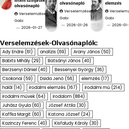
Isteni színjáték
olvasónapló
elemzés
olvasónapló
Verselemzések
Verselem
Verselemzések
Gabi
Gabi
Gabi
2026-01-26
2026-01-
2026-01-27
Verselemzések-Olvasónaplók:
Ady Endre
(61)
analízis
(69)
Arany János
(50)
Babits Mihály
(29)
Batsányi János
(40)
Berzsenyi Dániel
(40)
Bessenyei György
(36)
Csokonai
(59)
Dsida Jenő
(56)
elemzés
(17)
halál
(14)
irodalmi elemzés
(167)
irodalmi mű
(214)
irodalmi művek
(64)
irodalom
(884)
Juhász Gyula
(60)
József Attila
(30)
Kaffka Margit
(60)
Katona József
(24)
Kazinczy Ferenc
(40)
Kisfaludy Károly
(30)