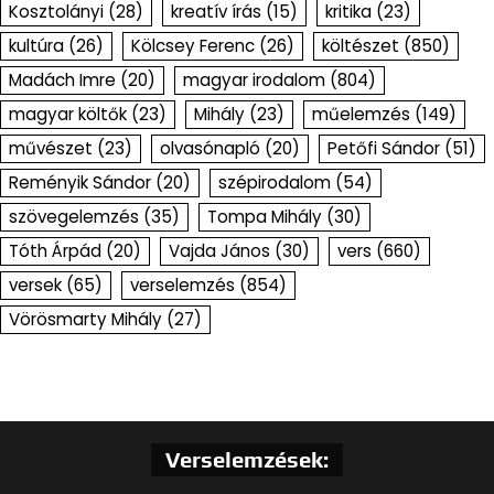
Kosztolányi
(28)
kreatív írás
(15)
kritika
(23)
kultúra
(26)
Kölcsey Ferenc
(26)
költészet
(850)
Madách Imre
(20)
magyar irodalom
(804)
magyar költők
(23)
Mihály
(23)
műelemzés
(149)
művészet
(23)
olvasónapló
(20)
Petőfi Sándor
(51)
Reményik Sándor
(20)
szépirodalom
(54)
szövegelemzés
(35)
Tompa Mihály
(30)
Tóth Árpád
(20)
Vajda János
(30)
vers
(660)
versek
(65)
verselemzés
(854)
Vörösmarty Mihály
(27)
Verselemzések: