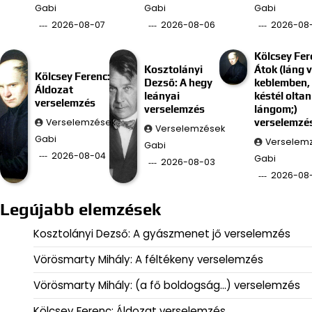
Gabi
Gabi
Gabi
2026-08-07
2026-08-06
2026-08
Kölcsey Fer
Kosztolányi
Átok (láng 
Kölcsey Ferenc:
Dezső: A hegy
keblemben, 
Áldozat
leányai
késtél oltan
verselemzés
verselemzés
lángom;)
Verselemzések
verselemzé
Verselemzések
Gabi
Verselem
Gabi
2026-08-04
Gabi
2026-08-03
2026-08
Legújabb elemzések
Kosztolányi Dezső: A gyászmenet jő verselemzés
Vörösmarty Mihály: A féltékeny verselemzés
Vörösmarty Mihály: (a fő boldogság…) verselemzés
Kölcsey Ferenc: Áldozat verselemzés