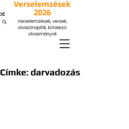
Verselemzések
Skip
to
2026
content
Verselemzések, versek,
olvasónaplók, kötelező
olvasmányok
Címke:
darvadozás