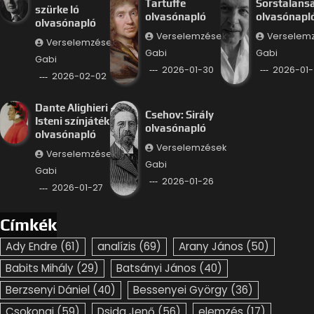
Tartuffe
Sorstalans
szürke ló
olvasónapló
olvasónapl
olvasónapló
Verselemzések
Verselem
Verselemzések
Gabi
Gabi
Gabi
2026-01-30
2026-01-
2026-02-02
Dante Alighieri –
Csehov: Sirály
Isteni színjáték
olvasónapló
olvasónapló
Verselemzések
Verselemzések
Gabi
Gabi
2026-01-26
2026-01-27
Címkék
Ady Endre
(61)
analízis
(69)
Arany János
(50)
Babits Mihály
(29)
Batsányi János
(40)
Berzsenyi Dániel
(40)
Bessenyei György
(36)
Csokonai
(59)
Dsida Jenő
(56)
elemzés
(17)