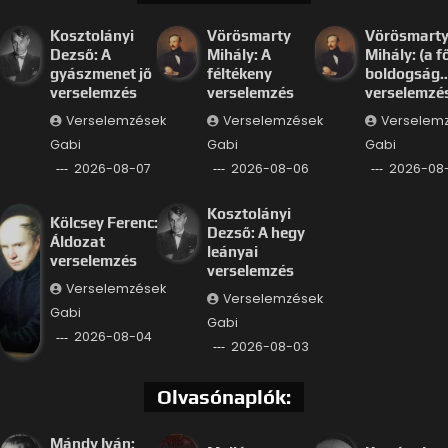
Kosztolányi
Vörösmarty
Vörösmart
Dezső: A
Mihály: A
Mihály: (a f
gyászmenet jő
féltékeny
boldogság
verselemzés
verselemzés
verselemzé
Verselemzések
Verselemzések
Verselem
Gabi
Gabi
Gabi
2026-08-07
2026-08-06
2026-08
Kosztolányi
Kölcsey Ferenc:
Dezső: A hegy
Áldozat
leányai
verselemzés
verselemzés
Verselemzések
Verselemzések
Gabi
Gabi
2026-08-04
2026-08-03
Olvasónaplók:
Mándy Iván: