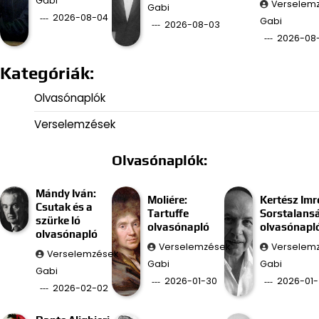
Gabi
Verselem
Gabi
2026-08-04
Gabi
2026-08-03
2026-08
Kategóriák:
Olvasónaplók
Verselemzések
Olvasónaplók:
Mándy Iván:
Moliére:
Kertész Imr
Csutak és a
Tartuffe
Sorstalans
szürke ló
olvasónapló
olvasónapl
olvasónapló
Verselemzések
Verselem
Verselemzések
Gabi
Gabi
Gabi
2026-01-30
2026-01-
2026-02-02