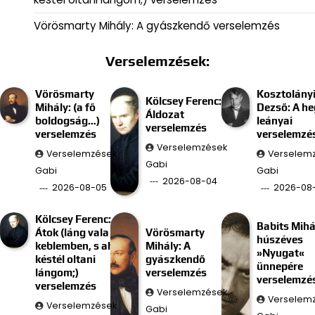
Vörösmarty Mihály: A gyászkendő verselemzés
Verselemzések:
Vörösmarty
Kosztolány
Kölcsey Ferenc:
Mihály: (a fő
Dezső: A he
Áldozat
boldogság…)
leányai
verselemzés
verselemzés
verselemzé
Verselemzések
Verselemzések
Verselem
Gabi
Gabi
Gabi
2026-08-04
2026-08-05
2026-08
Kölcsey Ferenc:
Babits Mihá
Átok (láng vala
Vörösmarty
húszéves
keblemben, s ah
Mihály: A
»Nyugat«
késtél oltani
gyászkendő
ünnepére
lángom;)
verselemzés
verselemzé
verselemzés
Verselemzések
Verselem
Verselemzések
Gabi