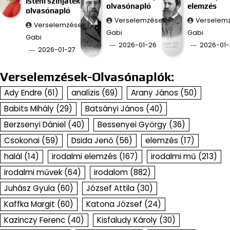
Isteni színjáték
olvasónapló
elemzés
olvasónapló
Verselemzések
Verselem
Verselemzések
Gabi
Gabi
Gabi
2026-01-26
2026-01-
2026-01-27
Verselemzések-Olvasónaplók:
Ady Endre
(61)
analízis
(69)
Arany János
(50)
Babits Mihály
(29)
Batsányi János
(40)
Berzsenyi Dániel
(40)
Bessenyei György
(36)
Csokonai
(59)
Dsida Jenő
(56)
elemzés
(17)
halál
(14)
irodalmi elemzés
(167)
irodalmi mű
(213)
irodalmi művek
(64)
irodalom
(882)
Juhász Gyula
(60)
József Attila
(30)
Kaffka Margit
(60)
Katona József
(24)
Kazinczy Ferenc
(40)
Kisfaludy Károly
(30)