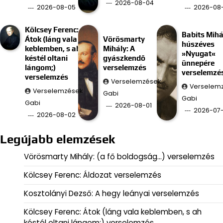
2026-08-04
2026-08-05
2026-08
Kölcsey Ferenc:
Babits Mihá
Átok (láng vala
Vörösmarty
húszéves
keblemben, s ah
Mihály: A
»Nyugat«
késtél oltani
gyászkendő
ünnepére
lángom;)
verselemzés
verselemzé
verselemzés
Verselemzések
Verselem
Verselemzések
Gabi
Gabi
Gabi
2026-08-01
2026-07-
2026-08-02
Legújabb elemzések
Vörösmarty Mihály: (a fő boldogság…) verselemzés
Kölcsey Ferenc: Áldozat verselemzés
Kosztolányi Dezső: A hegy leányai verselemzés
Kölcsey Ferenc: Átok (láng vala keblemben, s ah
késtél oltani lángom;) verselemzés