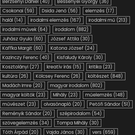
Berzsenyi Dániel
(40)
Bessenyei György
(36)
Csokonai
(59)
Dsida Jenő
(56)
elemzés
(17)
halál
(14)
irodalmi elemzés
(167)
irodalmi mű
(213)
irodalmi művek
(64)
irodalom
(882)
Juhász Gyula
(60)
József Attila
(30)
Kaffka Margit
(60)
Katona József
(24)
Kazinczy Ferenc
(40)
Kisfaludy Károly
(30)
Kosztolányi
(27)
kreatív írás
(15)
kritika
(23)
kultúra
(26)
Kölcsey Ferenc
(26)
költészet
(848)
Madách Imre
(20)
magyar irodalom
(802)
magyar költők
(23)
Mihály
(23)
műelemzés
(148)
művészet
(23)
olvasónapló
(20)
Petőfi Sándor
(51)
Reményik Sándor
(20)
szépirodalom
(54)
szövegelemzés
(34)
Tompa Mihály
(30)
Tóth Árpád
(20)
Vajda János
(30)
vers
(659)