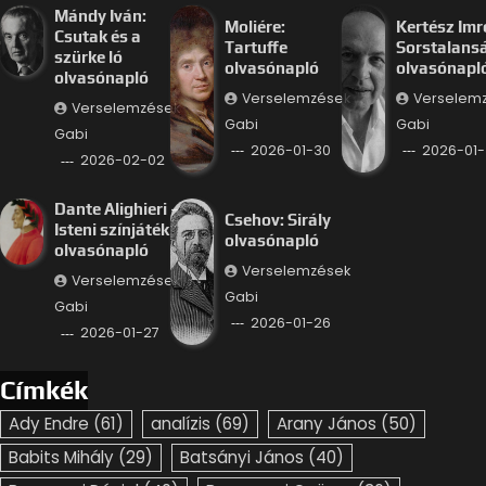
Mándy Iván:
Moliére:
Kertész Imr
Csutak és a
Tartuffe
Sorstalans
szürke ló
olvasónapló
olvasónapl
olvasónapló
Verselemzések
Verselem
Verselemzések
Gabi
Gabi
Gabi
2026-01-30
2026-01-
2026-02-02
Dante Alighieri –
Csehov: Sirály
Isteni színjáték
olvasónapló
olvasónapló
Verselemzések
Verselemzések
Gabi
Gabi
2026-01-26
2026-01-27
Címkék
Ady Endre
(61)
analízis
(69)
Arany János
(50)
Babits Mihály
(29)
Batsányi János
(40)