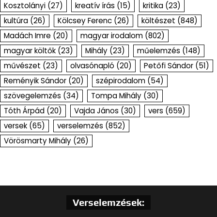
Kosztolányi
(27)
kreatív írás
(15)
kritika
(23)
kultúra
(26)
Kölcsey Ferenc
(26)
költészet
(848)
Madách Imre
(20)
magyar irodalom
(802)
magyar költők
(23)
Mihály
(23)
műelemzés
(148)
művészet
(23)
olvasónapló
(20)
Petőfi Sándor
(51)
Reményik Sándor
(20)
szépirodalom
(54)
szövegelemzés
(34)
Tompa Mihály
(30)
Tóth Árpád
(20)
Vajda János
(30)
vers
(659)
versek
(65)
verselemzés
(852)
Vörösmarty Mihály
(26)
Verselemzések: