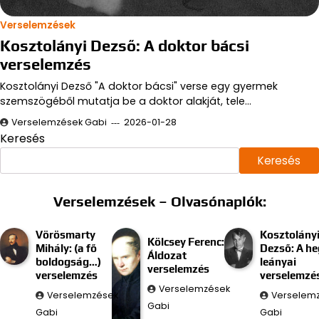
Verselemzések
Kosztolányi Dezső: A doktor bácsi
verselemzés
Kosztolányi Dezső "A doktor bácsi" verse egy gyermek
szemszögéből mutatja be a doktor alakját, tele…
Verselemzések Gabi
2026-01-28
Keresés
Keresés
Verselemzések – Olvasónaplók:
Vörösmarty
Kosztolány
Kölcsey Ferenc:
Mihály: (a fő
Dezső: A he
Áldozat
boldogság…)
leányai
verselemzés
verselemzés
verselemzé
Verselemzések
Verselemzések
Verselem
Gabi
Gabi
Gabi