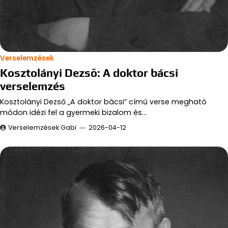
Verselemzések
Kosztolányi Dezső: A doktor bácsi
verselemzés
Kosztolányi Dezső „A doktor bácsi” című verse megható
módon idézi fel a gyermeki bizalom és…
Verselemzések Gabi
2026-04-12