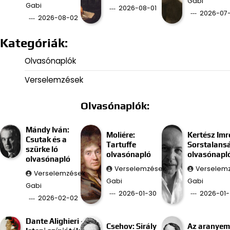
Gabi
Gabi
2026-08-01
2026-07-
2026-08-02
Kategóriák:
Olvasónaplók
Verselemzések
Olvasónaplók:
Mándy Iván:
Moliére:
Kertész Imr
Csutak és a
Tartuffe
Sorstalans
szürke ló
olvasónapló
olvasónapl
olvasónapló
Verselemzések
Verselem
Verselemzések
Gabi
Gabi
Gabi
2026-01-30
2026-01-
2026-02-02
Dante Alighieri –
Csehov: Sirály
Az aranyem