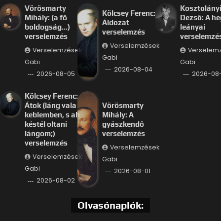
Vörösmarty
Kosztolány
Kölcsey Ferenc:
Mihály: (a fő
Dezső: A he
Áldozat
boldogság…)
leányai
verselemzés
verselemzés
verselemzé
Verselemzések
Verselemzések
Verselem
Gabi
Gabi
Gabi
2026-08-04
2026-08-05
2026-08
Kölcsey Ferenc:
Átok (láng vala
Vörösmarty
keblemben, s ah
Mihály: A
késtél oltani
gyászkendő
lángom;)
verselemzés
verselemzés
Verselemzések
Verselemzések
Gabi
Gabi
2026-08-01
2026-08-02
Olvasónaplók: