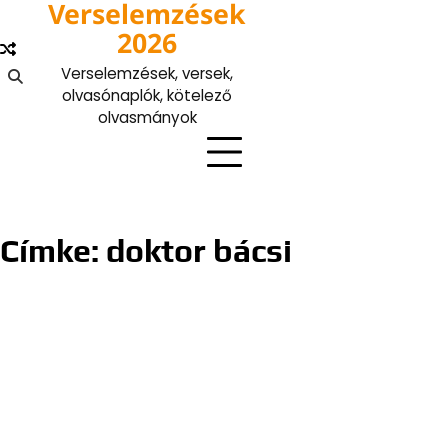
Verselemzések
Skip
to
2026
content
Verselemzések, versek,
olvasónaplók, kötelező
olvasmányok
Címke:
doktor bácsi