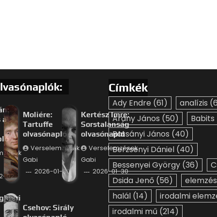
lvasónaplók:
Címkék
Ady Endre
(61)
analízis
(6
án:
Moliére:
Kertész Imre:
Arany János
(50)
Babits
 a
Tartuffe
Sorstalanság
Batsányi János
(40)
olvasónapló
olvasónapló
pló
Verselemzések
Verselemzések
Berzsenyi Dániel
(40)
mzések
Gabi
Gabi
Bessenyei György
(36)
C
2026-01-30
2026-01-30
2-02
Dsida Jenő
(56)
elemzés
halál
(14)
irodalmi elemz
ghieri
Csehov: Sirály
irodalmi mű
(214)