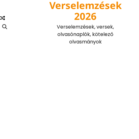
Verselemzések
Skip
to
2026
content
Verselemzések, versek,
olvasónaplók, kötelező
olvasmányok