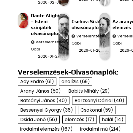
2026-02-02
Dante Alighieri
– Isteni
Csehov: Sirály
Az aran
színjáték
olvasónapló
elemzés
olvasónapló
Verselemzések
Versel
Verselemzések
Gabi
Gabi
Gabi
2026-01-26
2026-0
2026-01-27
Verselemzések-Olvasónaplók:
Ady Endre
(61)
analízis
(69)
Arany János
(50)
Babits Mihály
(29)
Batsányi János
(40)
Berzsenyi Dániel
(40)
Bessenyei György
(36)
Csokonai
(59)
Dsida Jenő
(56)
elemzés
(17)
halál
(14)
irodalmi elemzés
(167)
irodalmi mű
(214)