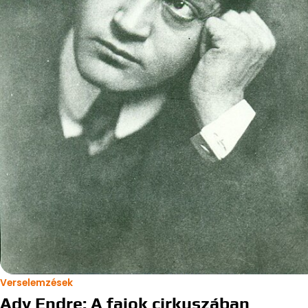
Verselemzések
Ady Endre: A fajok cirkuszában