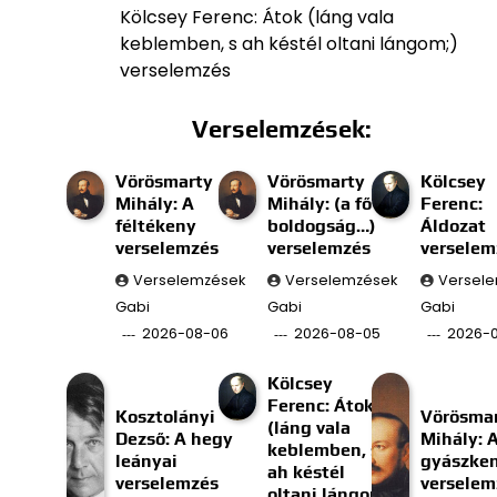
Kölcsey Ferenc: Átok (láng vala
keblemben, s ah késtél oltani lángom;)
verselemzés
Verselemzések:
Vörösmarty
Vörösmarty
Kölcsey
Mihály: A
Mihály: (a fő
Ferenc:
féltékeny
boldogság…)
Áldozat
verselemzés
verselemzés
verselem
Verselemzések
Verselemzések
Versel
Gabi
Gabi
Gabi
2026-08-06
2026-08-05
2026-
Kölcsey
Ferenc: Átok
Kosztolányi
Vörösma
(láng vala
Dezső: A hegy
Mihály: 
keblemben, s
leányai
gyászke
ah késtél
verselemzés
verselem
oltani lángom;)