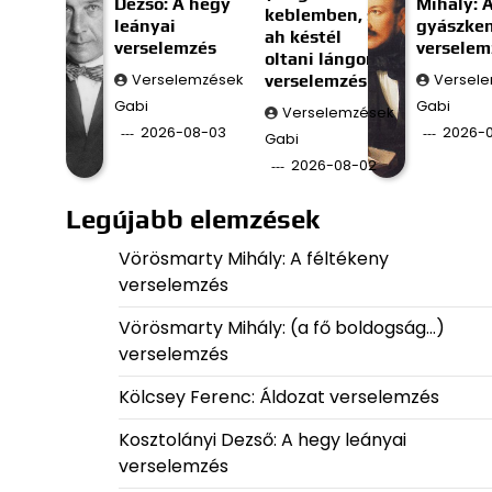
Dezső: A hegy
Mihály: 
keblemben, s
leányai
gyászke
ah késtél
verselemzés
verselem
oltani lángom;)
Verselemzések
verselemzés
Versel
Gabi
Gabi
Verselemzések
2026-08-03
2026-0
Gabi
2026-08-02
Legújabb elemzések
Vörösmarty Mihály: A féltékeny
verselemzés
Vörösmarty Mihály: (a fő boldogság…)
verselemzés
Kölcsey Ferenc: Áldozat verselemzés
Kosztolányi Dezső: A hegy leányai
verselemzés