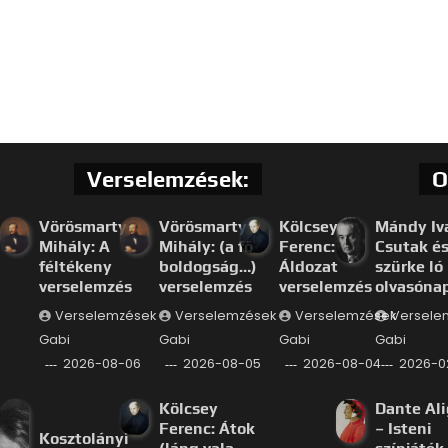
Verselemzések:
O
Vörösmarty
Vörösmarty
Kölcsey
Mándy Iv
Mihály: A
Mihály: (a fő
Ferenc:
Csutak és
féltékeny
boldogság…)
Áldozat
szürke ló
verselemzés
verselemzés
verselemzés
olvasóna
Verselemzések
Verselemzések
Verselemzések
Versele
Gabi
Gabi
Gabi
Gabi
2026-08-06
2026-08-05
2026-08-04
2026-0
Kölcsey
Dante Ali
Ferenc: Átok
– Isteni
Kosztolányi