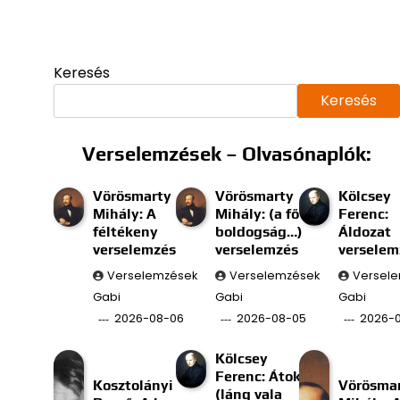
Keresés
Keresés
Verselemzések – Olvasónaplók:
Vörösmarty
Vörösmarty
Kölcsey
Mihály: A
Mihály: (a fő
Ferenc:
féltékeny
boldogság…)
Áldozat
verselemzés
verselemzés
verselem
Verselemzések
Verselemzések
Versel
Gabi
Gabi
Gabi
2026-08-06
2026-08-05
2026-
Kölcsey
Ferenc: Átok
Kosztolányi
Vörösma
(láng vala