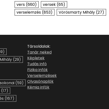
vers
(660)
versek
(65)
verselemzés
(853)
Vörösmarty Mihály
(27)
Társoldalak:
9)
Tanár neked
Képletek
 Mihály
(29)
Tudás infó
Fizika infók
Verselemzések
Olvasónaplók
sokonai
(59)
Kémia infók
(17)
és
(167)