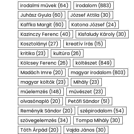
irodalmi művek
(64)
irodalom
(883)
Juhász Gyula
(60)
József Attila
(30)
Kaffka Margit
(60)
Katona József
(24)
Kazinczy Ferenc
(40)
Kisfaludy Károly
(30)
Kosztolányi
(27)
kreatív írás
(15)
kritika
(23)
kultúra
(26)
Kölcsey Ferenc
(26)
költészet
(849)
Madách Imre
(20)
magyar irodalom
(803)
magyar költők
(23)
Mihály
(23)
műelemzés
(148)
művészet
(23)
olvasónapló
(20)
Petőfi Sándor
(51)
Reményik Sándor
(20)
szépirodalom
(54)
szövegelemzés
(34)
Tompa Mihály
(30)
Tóth Árpád
(20)
Vajda János
(30)