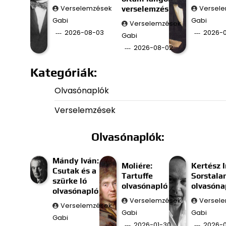
Verselemzések
verselemzés
Versel
Gabi
Gabi
Verselemzések
2026-08-03
2026-0
Gabi
2026-08-02
Kategóriák:
Olvasónaplók
Verselemzések
Olvasónaplók:
Mándy Iván:
Moliére:
Kertész I
Csutak és a
Tartuffe
Sorstala
szürke ló
olvasónapló
olvasóna
olvasónapló
Verselemzések
Versel
Verselemzések
Gabi
Gabi
Gabi
2026-01-30
2026-0