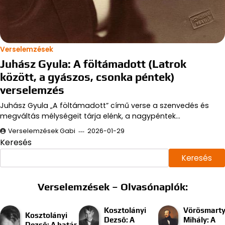
Verselemzések
Juhász Gyula: A föltámadott (Latrok
között, a gyászos, csonka péntek)
verselemzés
Juhász Gyula „A föltámadott” című verse a szenvedés és
megváltás mélységeit tárja elénk, a nagypéntek…
Verselemzések Gabi
2026-01-29
Keresés
Keresés
Verselemzések – Olvasónaplók:
Kosztolányi
Vörösmart
Kosztolányi
Dezső: A
Mihály: A
Dezső: A határ