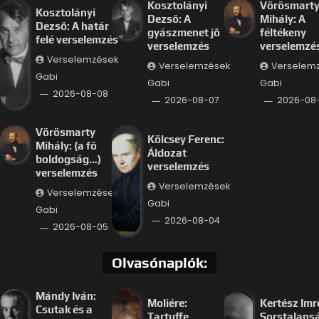
Kosztolányi
Vörösmart
Kosztolányi
Dezső: A
Mihály: A
Dezső: A határ
gyászmenet jő
féltékeny
felé verselemzés
verselemzés
verselemzé
Verselemzések
Verselemzések
Verselem
Gabi
Gabi
Gabi
2026-08-08
2026-08-07
2026-08
Vörösmarty
Kölcsey Ferenc:
Mihály: (a fő
Áldozat
boldogság…)
verselemzés
verselemzés
Verselemzések
Verselemzések
Gabi
Gabi
2026-08-04
2026-08-05
Olvasónaplók:
Mándy Iván:
Moliére:
Kertész Imr
Csutak és a
Tartuffe
Sorstalans