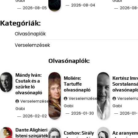
Gabi
Gabi
2026-08-04
2026-08-05
2026-08
Kategóriák:
Olvasónaplók
Verselemzések
Olvasónaplók:
Mándy Iván:
Moliére:
Kertész Imr
Csutak és a
Tartuffe
Sorstalans
szürke ló
olvasónapló
olvasónapl
olvasónapló
Verselemzések
Verselem
Verselemzések
Gabi
Gabi
Gabi
2026-01-30
2026-01-
2026-02-02
Dante Alighieri –
Csehov: Sirály
Az aranyem
Isteni színjáték