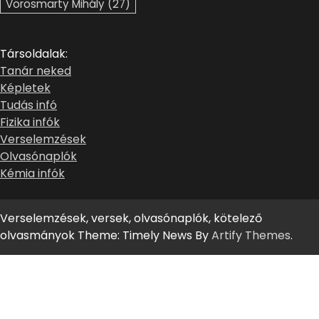
Vörösmarty Mihály
(27)
Társoldalak:
Tanár neked
Képletek
Tudás infó
Fizika infók
Verselemzések
Olvasónaplók
Kémia infók
Verselemzések, versek, olvasónaplók, kötelező
olvasmányok Theme: Timely News By
Artify Themes
.