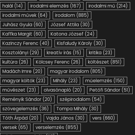
halál
(14)
irodalmi elemzés
(167)
irodalmi mű
(214)
irodalmi művek
(64)
irodalom
(885)
Juhász Gyula
(60)
József Attila
(30)
Kaffka Margit
(60)
Katona József
(24)
Kazinczy Ferenc
(40)
Kisfaludy Károly
(30)
Kosztolányi
(29)
kreatív írás
(15)
kritika
(23)
kultúra
(26)
Kölcsey Ferenc
(26)
költészet
(851)
Madách Imre
(20)
magyar irodalom
(805)
magyar költők
(23)
Mihály
(23)
műelemzés
(150)
művészet
(23)
olvasónapló
(20)
Petőfi Sándor
(51)
Reményik Sándor
(20)
szépirodalom
(54)
szövegelemzés
(36)
Tompa Mihály
(30)
Tóth Árpád
(20)
Vajda János
(30)
vers
(660)
versek
(65)
verselemzés
(855)