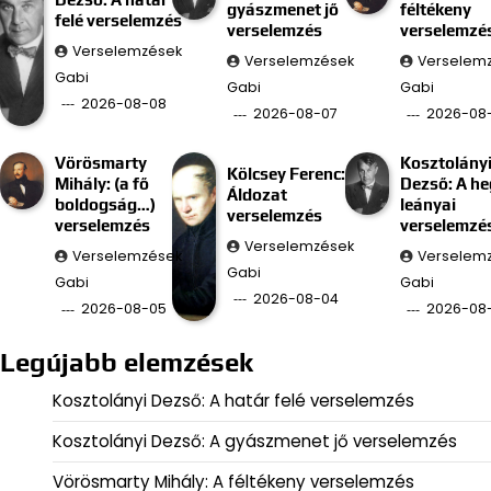
gyászmenet jő
féltékeny
felé verselemzés
verselemzés
verselemzé
Verselemzések
Verselemzések
Verselem
Gabi
Gabi
Gabi
2026-08-08
2026-08-07
2026-08
Vörösmarty
Kosztolány
Kölcsey Ferenc:
Mihály: (a fő
Dezső: A he
Áldozat
boldogság…)
leányai
verselemzés
verselemzés
verselemzé
Verselemzések
Verselemzések
Verselem
Gabi
Gabi
Gabi
2026-08-04
2026-08-05
2026-08
Legújabb elemzések
Kosztolányi Dezső: A határ felé verselemzés
Kosztolányi Dezső: A gyászmenet jő verselemzés
Vörösmarty Mihály: A féltékeny verselemzés