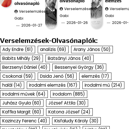
olvasónapló
elemzés
olvasónapló
Verselemzések
Verselem
Verselemzések
Gabi
Gabi
Gabi
2026-01-26
2026-01-
2026-01-27
Verselemzések-Olvasónaplók:
Ady Endre
(61)
analízis
(69)
Arany János
(50)
Babits Mihály
(29)
Batsányi János
(40)
Berzsenyi Dániel
(40)
Bessenyei György
(36)
Csokonai
(59)
Dsida Jenő
(56)
elemzés
(17)
halál
(14)
irodalmi elemzés
(167)
irodalmi mű
(214)
irodalmi művek
(64)
irodalom
(885)
Juhász Gyula
(60)
József Attila
(30)
Kaffka Margit
(60)
Katona József
(24)
Kazinczy Ferenc
(40)
Kisfaludy Károly
(30)