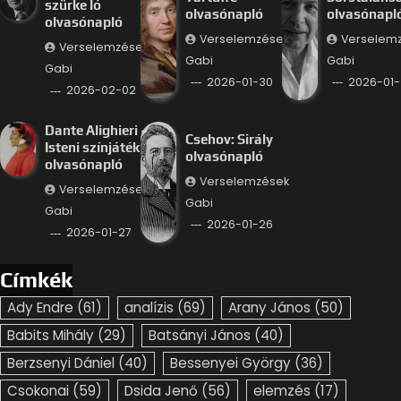
szürke ló
olvasónapló
olvasónapl
olvasónapló
Verselemzések
Verselem
Verselemzések
Gabi
Gabi
Gabi
2026-01-30
2026-01-
2026-02-02
Dante Alighieri –
Csehov: Sirály
Isteni színjáték
olvasónapló
olvasónapló
Verselemzések
Verselemzések
Gabi
Gabi
2026-01-26
2026-01-27
Címkék
Ady Endre
(61)
analízis
(69)
Arany János
(50)
Babits Mihály
(29)
Batsányi János
(40)
Berzsenyi Dániel
(40)
Bessenyei György
(36)
Csokonai
(59)
Dsida Jenő
(56)
elemzés
(17)