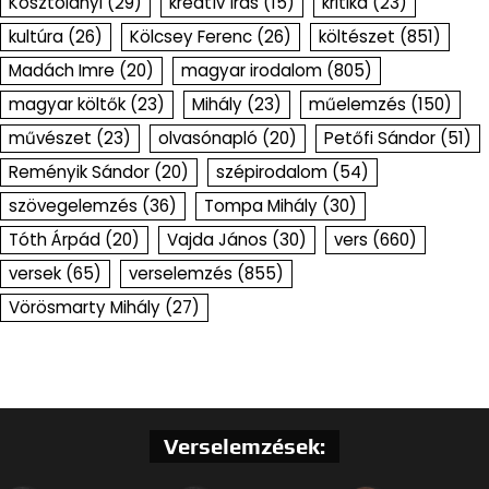
Kosztolányi
(29)
kreatív írás
(15)
kritika
(23)
kultúra
(26)
Kölcsey Ferenc
(26)
költészet
(851)
Madách Imre
(20)
magyar irodalom
(805)
magyar költők
(23)
Mihály
(23)
műelemzés
(150)
művészet
(23)
olvasónapló
(20)
Petőfi Sándor
(51)
Reményik Sándor
(20)
szépirodalom
(54)
szövegelemzés
(36)
Tompa Mihály
(30)
Tóth Árpád
(20)
Vajda János
(30)
vers
(660)
versek
(65)
verselemzés
(855)
Vörösmarty Mihály
(27)
Verselemzések: