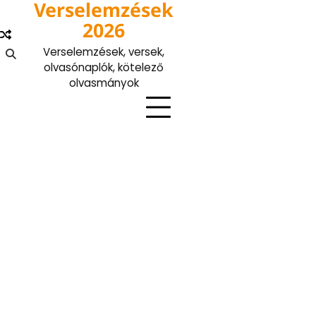
Verselemzések
Skip
to
2026
content
Verselemzések, versek,
olvasónaplók, kötelező
olvasmányok