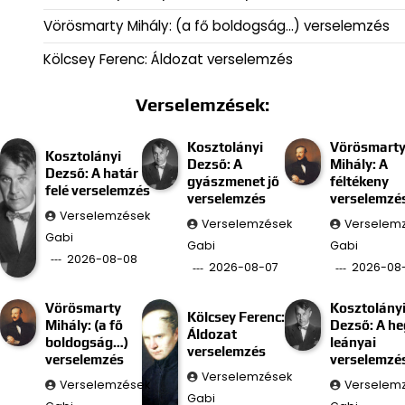
Vörösmarty Mihály: (a fő boldogság…) verselemzés
Kölcsey Ferenc: Áldozat verselemzés
Verselemzések:
Kosztolányi
Vörösmart
Kosztolányi
Dezső: A
Mihály: A
Dezső: A határ
gyászmenet jő
féltékeny
felé verselemzés
verselemzés
verselemzé
Verselemzések
Verselemzések
Verselem
Gabi
Gabi
Gabi
2026-08-08
2026-08-07
2026-08
Vörösmarty
Kosztolány
Kölcsey Ferenc:
Mihály: (a fő
Dezső: A he
Áldozat
boldogság…)
leányai
verselemzés
verselemzés
verselemzé
Verselemzések
Verselemzések
Verselem
Gabi