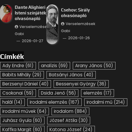
Dante Alighieri –
Csehov: Sirály
Isteni színjáték
olvasónapló
olvasónapló
Verselemzések
Verselemzések
Gabi
Gabi
2026-01-26
2026-01-27
Címkék
Ady Endre
(61)
analízis
(69)
Arany János
(50)
Babits Mihály
(29)
Batsányi János
(40)
Berzsenyi Dániel
(40)
Bessenyei György
(36)
Csokonai
(59)
Dsida Jenő
(56)
elemzés
(17)
halál
(14)
irodalmi elemzés
(167)
irodalmi mű
(214)
irodalmi művek
(64)
irodalom
(884)
Juhász Gyula
(60)
József Attila
(30)
Kaffka Margit
(60)
Katona József
(24)