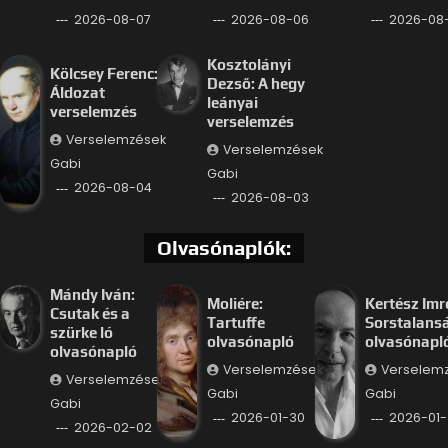
2026-08-07
2026-08-06
2026-08
Kosztolányi
Kölcsey Ferenc:
Dezső: A hegy
Áldozat
leányai
verselemzés
verselemzés
Verselemzések
Verselemzések
Gabi
Gabi
2026-08-04
2026-08-03
Olvasónaplók:
Mándy Iván:
Moliére:
Kertész Imr
Csutak és a
Tartuffe
Sorstalans
szürke ló
olvasónapló
olvasónapl
olvasónapló
Verselemzések
Verselem
Verselemzések
Gabi
Gabi
Gabi
2026-01-30
2026-01-
2026-02-02