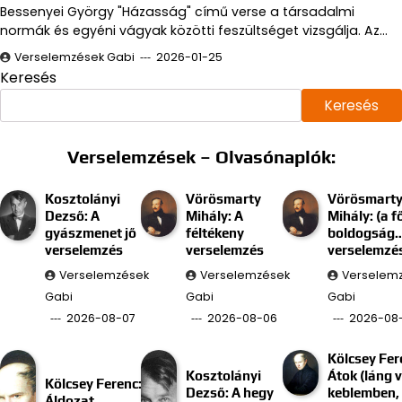
Bessenyei György "Házasság" című verse a társadalmi
normák és egyéni vágyak közötti feszültséget vizsgálja. Az…
Verselemzések Gabi
2026-01-25
Keresés
Keresés
Verselemzések – Olvasónaplók:
Kosztolányi
Vörösmarty
Vörösmart
Dezső: A
Mihály: A
Mihály: (a f
gyászmenet jő
féltékeny
boldogság
verselemzés
verselemzés
verselemzé
Verselemzések
Verselemzések
Verselem
Gabi
Gabi
Gabi
2026-08-07
2026-08-06
2026-08
Kölcsey Fer
Kosztolányi
Átok (láng 
Kölcsey Ferenc:
Dezső: A hegy
keblemben, 
Áldozat