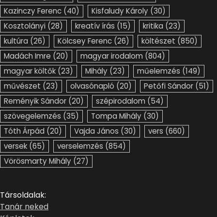
Kazinczy Ferenc
(40)
Kisfaludy Károly
(30)
Kosztolányi
(28)
kreatív írás
(15)
kritika
(23)
kultúra
(26)
Kölcsey Ferenc
(26)
költészet
(850)
Madách Imre
(20)
magyar irodalom
(804)
magyar költők
(23)
Mihály
(23)
műelemzés
(149)
művészet
(23)
olvasónapló
(20)
Petőfi Sándor
(51)
Reményik Sándor
(20)
szépirodalom
(54)
szövegelemzés
(35)
Tompa Mihály
(30)
Tóth Árpád
(20)
Vajda János
(30)
vers
(660)
versek
(65)
verselemzés
(854)
Vörösmarty Mihály
(27)
Társoldalak:
Tanár neked