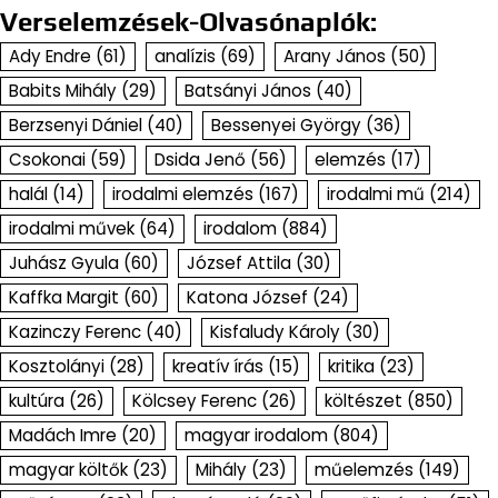
Verselemzések-Olvasónaplók:
Ady Endre
(61)
analízis
(69)
Arany János
(50)
Babits Mihály
(29)
Batsányi János
(40)
Berzsenyi Dániel
(40)
Bessenyei György
(36)
Csokonai
(59)
Dsida Jenő
(56)
elemzés
(17)
halál
(14)
irodalmi elemzés
(167)
irodalmi mű
(214)
irodalmi művek
(64)
irodalom
(884)
Juhász Gyula
(60)
József Attila
(30)
Kaffka Margit
(60)
Katona József
(24)
Kazinczy Ferenc
(40)
Kisfaludy Károly
(30)
Kosztolányi
(28)
kreatív írás
(15)
kritika
(23)
kultúra
(26)
Kölcsey Ferenc
(26)
költészet
(850)
Madách Imre
(20)
magyar irodalom
(804)
magyar költők
(23)
Mihály
(23)
műelemzés
(149)