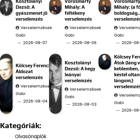
Kosztolányi
Vörösmarty
Vörösmart
Dezső: A
Mihály: A
Mihály: (a f
gyászmenet jő
féltékeny
boldogság
verselemzés
verselemzés
verselemzé
Verselemzések
Verselemzések
Verselem
Gabi
Gabi
Gabi
2026-08-07
2026-08-06
2026-08
Kölcsey Fer
Kosztolányi
Átok (láng 
Kölcsey Ferenc:
Dezső: A hegy
keblemben, 
Áldozat
leányai
késtél oltan
verselemzés
verselemzés
lángom;)
Verselemzések
verselemzé
Verselemzések
Gabi
Verselem
Gabi
2026-08-04
Gabi
2026-08-03
2026-08
Kategóriák:
Olvasónaplók