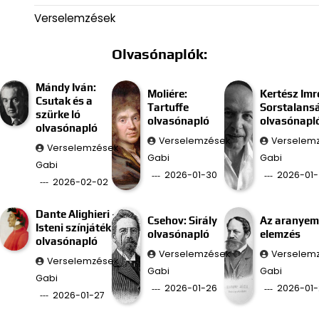
Verselemzések
Olvasónaplók:
Mándy Iván:
Moliére:
Kertész Imr
Csutak és a
Tartuffe
Sorstalans
szürke ló
olvasónapló
olvasónapl
olvasónapló
Verselemzések
Verselem
Verselemzések
Gabi
Gabi
Gabi
2026-01-30
2026-01-
2026-02-02
Dante Alighieri –
Csehov: Sirály
Az aranyem
Isteni színjáték
olvasónapló
elemzés
olvasónapló
Verselemzések
Verselem
Verselemzések
Gabi
Gabi
Gabi
2026-01-26
2026-01-
2026-01-27