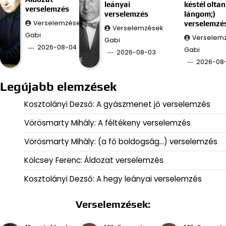
leányai
késtél oltan
verselemzés
verselemzés
lángom;)
Verselemzések
verselemzé
Verselemzések
Gabi
Verselem
Gabi
2026-08-04
Gabi
2026-08-03
2026-08
Legújabb elemzések
Kosztolányi Dezső: A gyászmenet jő verselemzés
Vörösmarty Mihály: A féltékeny verselemzés
Vörösmarty Mihály: (a fő boldogság…) verselemzés
Kölcsey Ferenc: Áldozat verselemzés
Kosztolányi Dezső: A hegy leányai verselemzés
Verselemzések: