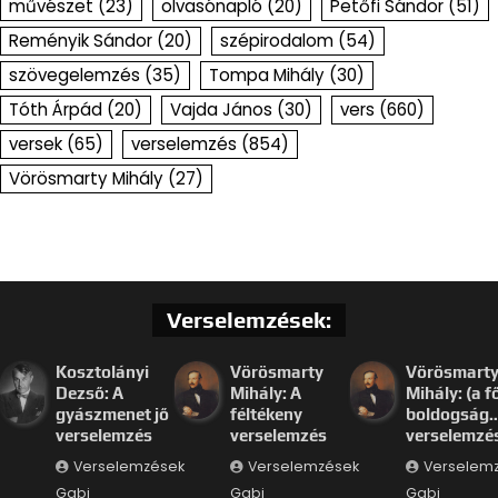
művészet
(23)
olvasónapló
(20)
Petőfi Sándor
(51)
Reményik Sándor
(20)
szépirodalom
(54)
szövegelemzés
(35)
Tompa Mihály
(30)
Tóth Árpád
(20)
Vajda János
(30)
vers
(660)
versek
(65)
verselemzés
(854)
Vörösmarty Mihály
(27)
Verselemzések:
Kosztolányi
Vörösmarty
Vörösmart
Dezső: A
Mihály: A
Mihály: (a f
gyászmenet jő
féltékeny
boldogság
verselemzés
verselemzés
verselemzé
Verselemzések
Verselemzések
Verselem
Gabi
Gabi
Gabi