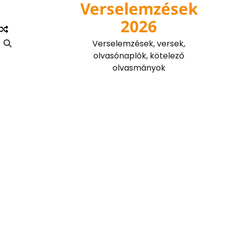
Verselemzések
Skip
to
2026
content
Verselemzések, versek,
olvasónaplók, kötelező
olvasmányok