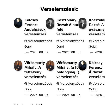
Verselemzések:
Kölcsey
Kosztolányi
Kosztolá
Ferenc:
Dezső: A határ
Dezső: A
Andalgások
felé
gyászmen
verselemzés
verselemzés
verselem
Verselemzések
Verselemzések
Versel
Gabi
Gabi
Gabi
2026-08-09
2026-08-08
2026-
Vörösmarty
Vörösmarty
Kölcsey
Mihály: A
Mihály: (a fő
Ferenc:
féltékeny
boldogság…)
Áldozat
verselemzés
verselemzés
verselem
Verselemzések
Verselemzések
Versel
Gabi
Gabi
Gabi
2026-08-06
2026-08-05
2026-