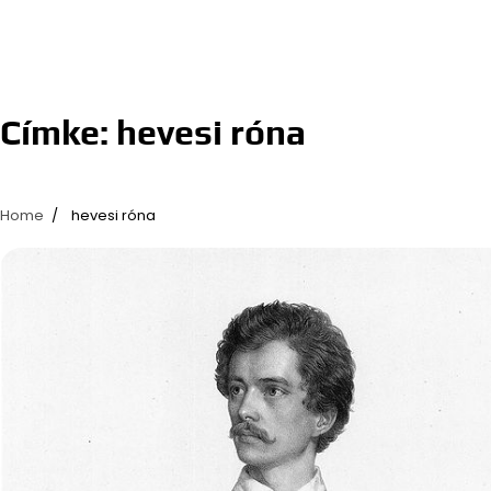
Címke:
hevesi róna
Home
hevesi róna