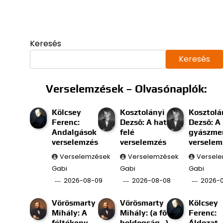
Keresés
Keresés
Verselemzések – Olvasónaplók:
Kölcsey
Kosztolányi
Kosztolá
Ferenc:
Dezső: A határ
Dezső: A
Andalgások
felé
gyászmen
verselemzés
verselemzés
verselem
Verselemzések
Verselemzések
Versel
Gabi
Gabi
Gabi
2026-08-09
2026-08-08
2026-
Vörösmarty
Vörösmarty
Kölcsey
Mihály: A
Mihály: (a fő
Ferenc:
féltékeny
boldogság…)
Áldozat