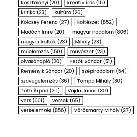
Kosztolányi
(29)
kreatív írás
(15)
kritika
(23)
kultúra
(26)
Kölcsey Ferenc
(27)
költészet
(852)
Madách Imre
(20)
magyar irodalom
(806)
magyar költők
(23)
Mihály
(23)
műelemzés
(150)
művészet
(23)
olvasónapló
(20)
Petőfi Sándor
(51)
Reményik Sándor
(20)
szépirodalom
(54)
szövegelemzés
(36)
Tompa Mihály
(30)
Tóth Árpád
(20)
Vajda János
(30)
vers
(661)
versek
(65)
verselemzés
(856)
Vörösmarty Mihály
(27)