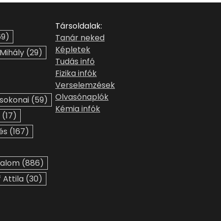
Társoldalak:
9)
Tanár neked
Képletek
 Mihály
(29)
Tudás infó
Fizika infók
Verselemzések
Olvasónaplók
sokonai
(59)
Kémia infók
(17)
és
(167)
dalom
(886)
 Attila
(30)