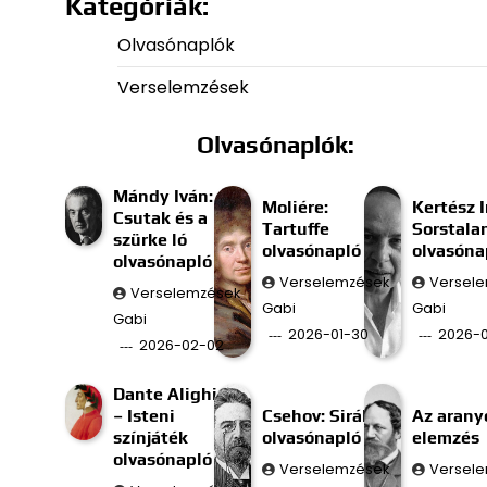
Kategóriák:
Olvasónaplók
Verselemzések
Olvasónaplók:
Mándy Iván:
Moliére:
Kertész I
Csutak és a
Tartuffe
Sorstala
szürke ló
olvasónapló
olvasóna
olvasónapló
Verselemzések
Versel
Verselemzések
Gabi
Gabi
Gabi
2026-01-30
2026-0
2026-02-02
Dante Alighieri
– Isteni
Csehov: Sirály
Az aran
színjáték
olvasónapló
elemzés
olvasónapló
Verselemzések
Versel