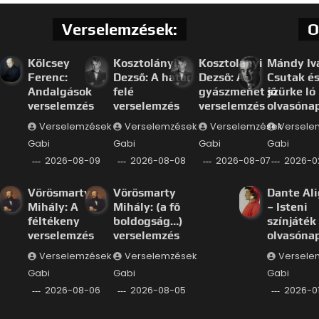
Verselemzések:
O
Kölcsey
Kosztolányi
Kosztolányi
Mándy Iv
Ferenc:
Dezső: A határ
Dezső: A
Csutak és
Andalgások
felé
gyászmenet jő
szürke ló
verselemzés
verselemzés
verselemzés
olvasóna
Verselemzések
Verselemzések
Verselemzések
Versele
Gabi
Gabi
Gabi
Gabi
2026-08-09
2026-08-08
2026-08-07
2026-0
Vörösmarty
Vörösmarty
Dante Ali
Mihály: A
Mihály: (a fő
– Isteni
féltékeny
boldogság…)
színjáték
verselemzés
verselemzés
olvasóna
Verselemzések
Verselemzések
Versele
Gabi
Gabi
Gabi
2026-08-06
2026-08-05
2026-0