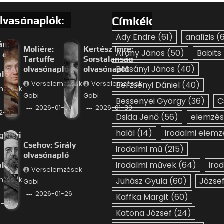
lvasónaplók:
Címkék
Ady Endre
(61)
analízis
(6
án:
Moliére:
Kertész Imre:
Arany János
(50)
Babits
 a
Tartuffe
Sorstalanság
Batsányi János
(40)
olvasónapló
olvasónapló
pló
Verselemzések
Verselemzések
Berzsenyi Dániel
(40)
mzések
Gabi
Gabi
Bessenyei György
(36)
C
2026-01-30
2026-01-30
2-02
Dsida Jenő
(56)
elemzés
halál
(14)
irodalmi elemz
ghieri
Csehov: Sirály
irodalmi mű
(215)
olvasónapló
irodalmi művek
(64)
iro
pló
Verselemzések
mzések
Juhász Gyula
(60)
József
Gabi
2026-01-26
Kaffka Margit
(60)
1-27
Katona József
(24)