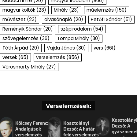
Madách Imre
(20)
magyar irodalom
(806)
magyar költők
(23)
Mihály
(23)
műelemzés
(150)
művészet
(23)
olvasónapló
(20)
Petőfi Sándor
(51)
Reményik Sándor
(20)
szépirodalom
(54)
szövegelemzés
(36)
Tompa Mihály
(30)
Tóth Árpád
(20)
Vajda János
(30)
vers
(661)
versek
(65)
verselemzés
(856)
Vörösmarty Mihály
(27)
Verselemzések:
Kosztolány
Kölcsey Ferenc:
Kosztolányi
Dezső: A
Andalgások
Dezső: A határ
gyászmenet
verselemzés
felé verselemzés