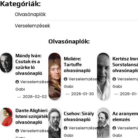
Kategóriák:
Olvasónaplók
Verselemzések
Olvasónaplók:
Mándy Iván:
Moliére:
Kertész Imr
Csutak és a
Tartuffe
Sorstalans
szürke ló
olvasónapló
olvasónapl
olvasónapló
Verselemzések
Verselem
Verselemzések
Gabi
Gabi
Gabi
2026-01-30
2026-01-
2026-02-02
Dante Alighieri –
Csehov: Sirály
Az aranyem
Isteni színjáték
olvasónapló
elemzés
olvasónapló
Verselemzések
Verselem
Verselemzések
Gabi
Gabi