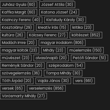
Juhász Gyula
(60)
József Attila
(30)
Kaffka Margit
(60)
Katona József
(24)
Kazinczy Ferenc
(40)
Kisfaludy Károly
(30)
Kosztolányi
(29)
kreatív írás
(15)
kritika
(23)
kultúra
(26)
Kölcsey Ferenc
(27)
költészet
(852)
Madách Imre
(20)
magyar irodalom
(806)
magyar költők
(23)
Mihály
(23)
műelemzés
(150)
művészet
(23)
olvasónapló
(20)
Petőfi Sándor
(51)
Reményik Sándor
(20)
szépirodalom
(54)
szövegelemzés
(36)
Tompa Mihály
(30)
Tóth Árpád
(20)
Vajda János
(30)
vers
(661)
versek
(65)
verselemzés
(856)
Vörösmarty Mihály
(27)