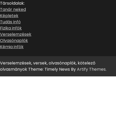
Társoldalak:
Tanár neked
Képletek
Tudás infó
Fizika infók
Verselemzések
Olvasónaplók
Kémia infók
Verselemzések, versek, olvasónaplók, kötelező
olvasmányok Theme: Timely News By
Artify Themes
.