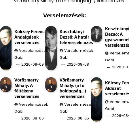
Vörösmarty Mihály: (a fő boldogság…) verselemzés
Verselemzések:
Kosztolány
Kölcsey Ferenc:
Kosztolányi
Dezső: A
Andalgások
Dezső: A határ
gyászmenet
verselemzés
felé verselemzés
verselemzé
Verselemzések
Verselemzések
Verselem
Gabi
Gabi
Gabi
2026-08-09
2026-08-08
2026-08
Vörösmarty
Vörösmarty
Kölcsey Fer
Mihály: A
Mihály: (a fő
Áldozat
féltékeny
boldogság…)
verselemzé
verselemzés
verselemzés
Verselem
Verselemzések
Verselemzések
Gabi
Gabi
Gabi
2026-08
2026-08-06
2026-08-05