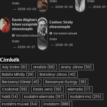
Gabi
Gabi
Gabi
2026-01-30
2026-01-
2026-02-02
Dante Alighieri –
Csehov: Sirály
Isteni színjáték
olvasónapló
olvasónapló
Verselemzések
Verselemzések
Gabi
Gabi
2026-01-26
2026-01-27
Címkék
Ady Endre
(61)
analízis
(69)
Arany János
(50)
Babits Mihály
(29)
Batsányi János
(40)
Berzsenyi Dániel
(40)
Bessenyei György
(36)
Csokonai
(59)
Dsida Jenő
(56)
elemzés
(17)
halál
(14)
irodalmi elemzés
(167)
irodalmi mű
(215)
irodalmi művek
(64)
irodalom
(886)