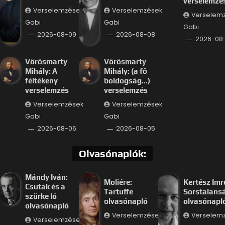
verselemzé
Verselemzések
Verselemzések
Verselem
Gabi
Gabi
Gabi
2026-08-09
2026-08-08
2026-08
Vörösmarty
Vörösmarty
Mihály: A
Mihály: (a fő
féltékeny
boldogság…)
verselemzés
verselemzés
Verselemzések
Verselemzések
Gabi
Gabi
2026-08-06
2026-08-05
Olvasónaplók:
Mándy Iván:
Moliére:
Kertész Imr
Csutak és a
Tartuffe
Sorstalans
szürke ló
olvasónapló
olvasónapl
olvasónapló
Verselemzések
Verselem
Verselemzések