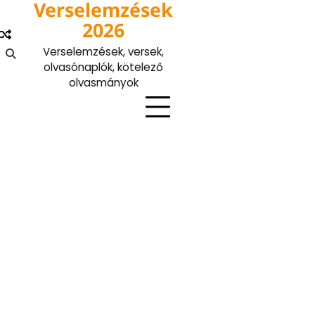
Verselemzések
Skip
to
2026
content
Verselemzések, versek,
olvasónaplók, kötelező
olvasmányok