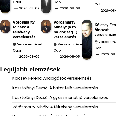
Gabi
Gabi
Gabi
2026-08-09
2026-08-08
2026-08
Vörösmarty
Vörösmarty
Kölcsey Fer
Mihály: A
Mihály: (a fő
Áldozat
féltékeny
boldogság…)
verselemzé
verselemzés
verselemzés
Verselem
Verselemzések
Verselemzések
Gabi
Gabi
Gabi
2026-08
2026-08-06
2026-08-05
Legújabb elemzések
Kölcsey Ferenc: Andalgások verselemzés
Kosztolányi Dezső: A határ felé verselemzés
Kosztolányi Dezső: A gyászmenet jő verselemzés
Vörösmarty Mihály: A féltékeny verselemzés