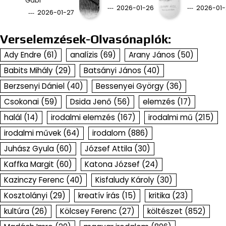
Gabi
2026-01-26
2026-01-
2026-01-27
Verselemzések-Olvasónaplók:
Ady Endre
(61)
analízis
(69)
Arany János
(50)
Babits Mihály
(29)
Batsányi János
(40)
Berzsenyi Dániel
(40)
Bessenyei György
(36)
Csokonai
(59)
Dsida Jenő
(56)
elemzés
(17)
halál
(14)
irodalmi elemzés
(167)
irodalmi mű
(215)
irodalmi művek
(64)
irodalom
(886)
Juhász Gyula
(60)
József Attila
(30)
Kaffka Margit
(60)
Katona József
(24)
Kazinczy Ferenc
(40)
Kisfaludy Károly
(30)
Kosztolányi
(29)
kreatív írás
(15)
kritika
(23)
kultúra
(26)
Kölcsey Ferenc
(27)
költészet
(852)