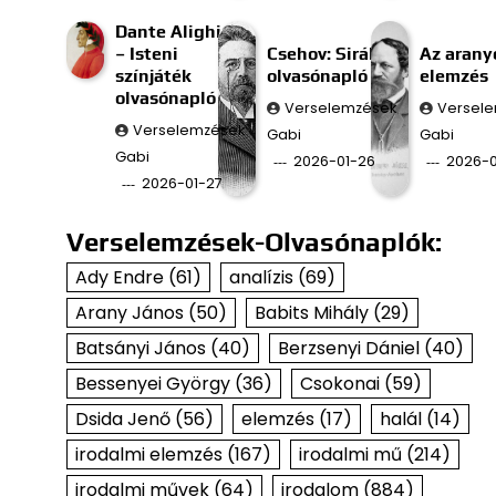
Dante Alighieri
– Isteni
Csehov: Sirály
Az aran
színjáték
olvasónapló
elemzés
olvasónapló
Verselemzések
Versel
Verselemzések
Gabi
Gabi
Gabi
2026-01-26
2026-0
2026-01-27
Verselemzések-Olvasónaplók:
Ady Endre
(61)
analízis
(69)
Arany János
(50)
Babits Mihály
(29)
Batsányi János
(40)
Berzsenyi Dániel
(40)
Bessenyei György
(36)
Csokonai
(59)
Dsida Jenő
(56)
elemzés
(17)
halál
(14)
irodalmi elemzés
(167)
irodalmi mű
(214)
irodalmi művek
(64)
irodalom
(884)