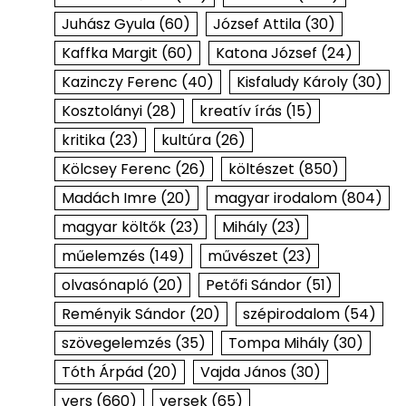
Juhász Gyula
(60)
József Attila
(30)
Kaffka Margit
(60)
Katona József
(24)
Kazinczy Ferenc
(40)
Kisfaludy Károly
(30)
Kosztolányi
(28)
kreatív írás
(15)
kritika
(23)
kultúra
(26)
Kölcsey Ferenc
(26)
költészet
(850)
Madách Imre
(20)
magyar irodalom
(804)
magyar költők
(23)
Mihály
(23)
műelemzés
(149)
művészet
(23)
olvasónapló
(20)
Petőfi Sándor
(51)
Reményik Sándor
(20)
szépirodalom
(54)
szövegelemzés
(35)
Tompa Mihály
(30)
Tóth Árpád
(20)
Vajda János
(30)
vers
(660)
versek
(65)