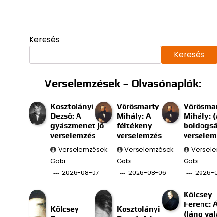
Keresés
Keresés
Verselemzések – Olvasónaplók:
Kosztolányi
Vörösmarty
Vörösma
Dezső: A
Mihály: A
Mihály: (
gyászmenet jő
féltékeny
boldogs
verselemzés
verselemzés
verselem
Verselemzések
Verselemzések
Versel
Gabi
Gabi
Gabi
2026-08-07
2026-08-06
2026-
Kölcsey
Ferenc: 
Kölcsey
Kosztolányi
(láng val