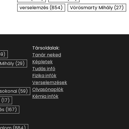
verselemzés
(854)
Vörösmarty Mihály
(27)
Társoldalak:
9)
Tanár neked
Képletek
 Mihály
(29)
Tudás infó
Fizika infók
Verselemzések
Olvasónaplók
sokonai
(59)
Kémia infók
(17)
és
(167)
dalom
(884)