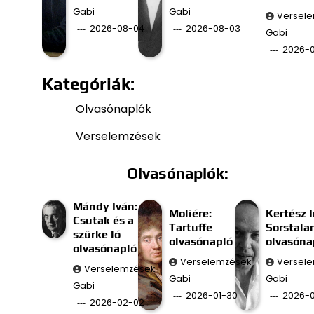
Gabi
Gabi
Versel
2026-08-04
2026-08-03
Gabi
2026-
Kategóriák:
Olvasónaplók
Verselemzések
Olvasónaplók:
Mándy Iván:
Moliére:
Kertész I
Csutak és a
Tartuffe
Sorstala
szürke ló
olvasónapló
olvasóna
olvasónapló
Verselemzések
Versel
Verselemzések
Gabi
Gabi
Gabi
2026-01-30
2026-0
2026-02-02