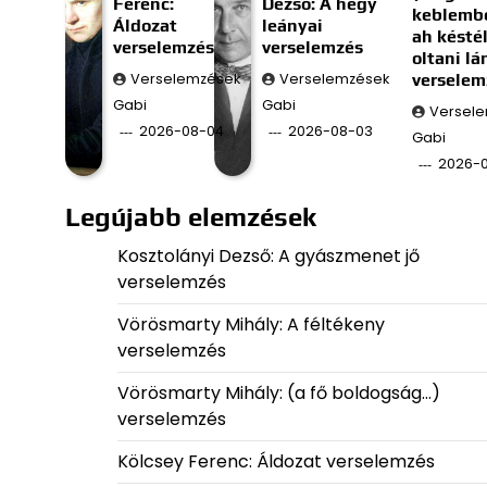
Ferenc:
Dezső: A hegy
keblembe
Áldozat
leányai
ah késté
verselemzés
verselemzés
oltani l
Verselemzések
Verselemzések
verselem
Gabi
Gabi
Versel
2026-08-04
2026-08-03
Gabi
2026-
Legújabb elemzések
Kosztolányi Dezső: A gyászmenet jő
verselemzés
Vörösmarty Mihály: A féltékeny
verselemzés
Vörösmarty Mihály: (a fő boldogság…)
verselemzés
Kölcsey Ferenc: Áldozat verselemzés