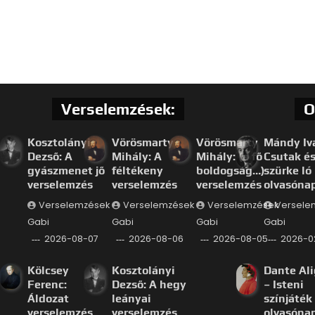
Verselemzések:
O
Kosztolányi
Vörösmarty
Vörösmarty
Mándy Iv
Dezső: A
Mihály: A
Mihály: (a fő
Csutak és
gyászmenet jő
féltékeny
boldogság…)
szürke ló
verselemzés
verselemzés
verselemzés
olvasóna
Verselemzések
Verselemzések
Verselemzések
Versele
Gabi
Gabi
Gabi
Gabi
2026-08-07
2026-08-06
2026-08-05
2026-0
Kölcsey
Kosztolányi
Dante Ali
Ferenc:
Dezső: A hegy
– Isteni
Áldozat
leányai
színjáték
verselemzés
verselemzés
olvasóna