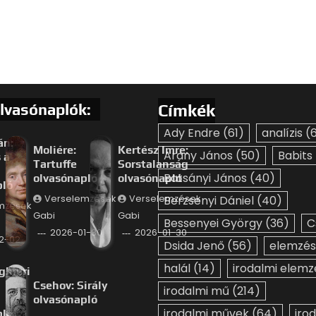
lvasónaplók:
Címkék
Ady Endre
(61)
analízis
(6
án:
Moliére:
Kertész Imre:
Arany János
(50)
Babits
 a
Tartuffe
Sorstalanság
Batsányi János
(40)
olvasónapló
olvasónapló
pló
Verselemzések
Verselemzések
Berzsenyi Dániel
(40)
mzések
Gabi
Gabi
Bessenyei György
(36)
C
2026-01-30
2026-01-30
2-02
Dsida Jenő
(56)
elemzés
halál
(14)
irodalmi elemz
ghieri
Csehov: Sirály
irodalmi mű
(214)
olvasónapló
irodalmi művek
(64)
iro
pló