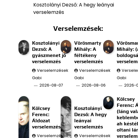
Kosztolányi Dezső: A hegy leányai
verselemzés
Verselemzések:
Kosztolányi
Vörösmarty
Vörösma
Dezső: A
Mihály: A
Mihály: (
gyászmenet jő
féltékeny
boldogs
verselemzés
verselemzés
verselem
Verselemzések
Verselemzések
Versel
Gabi
Gabi
Gabi
2026-08-07
2026-08-06
2026-
Kölcsey
Ferenc: 
Kölcsey
Kosztolányi
(láng val
Ferenc:
Dezső: A hegy
keblembe
Áldozat
leányai
ah késté
verselemzés
verselemzés
oltani l
Verselemzések
Verselemzések
verselem