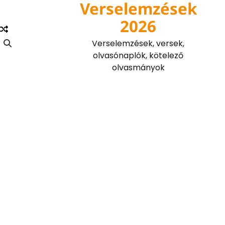
Verselemzések
Skip
to
2026
content
Verselemzések, versek,
olvasónaplók, kötelező
olvasmányok