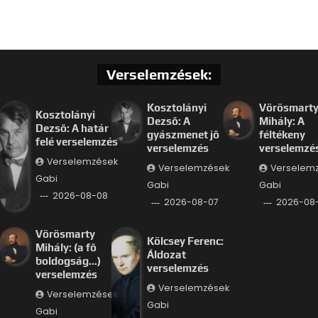
Verselemzések:
Kosztolányi
Vörösmart
Kosztolányi
Dezső: A
Mihály: A
Dezső: A határ
gyászmenet jő
féltékeny
felé verselemzés
verselemzés
verselemzé
Verselemzések
Verselemzések
Verselem
Gabi
Gabi
Gabi
2026-08-08
2026-08-07
2026-08
Vörösmarty
Kölcsey Ferenc:
Mihály: (a fő
Áldozat
boldogság…)
verselemzés
verselemzés
Verselemzések
Verselemzések
Gabi
Gabi