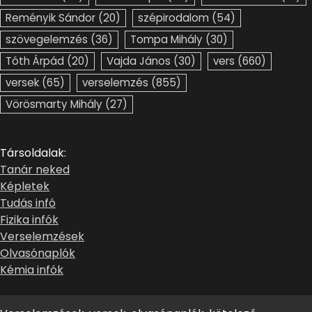
Reményik Sándor
(20)
szépirodalom
(54)
szövegelemzés
(36)
Tompa Mihály
(30)
Tóth Árpád
(20)
Vajda János
(30)
vers
(660)
versek
(65)
verselemzés
(855)
Vörösmarty Mihály
(27)
Társoldalak:
Tanár neked
Képletek
Tudás infó
Fizika infók
Verselemzések
Olvasónaplók
Kémia infók