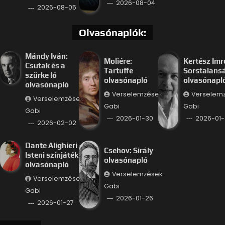
2026-08-04
2026-08-05
Olvasónaplók:
Mándy Iván:
Moliére:
Kertész Imr
Csutak és a
Tartuffe
Sorstalans
szürke ló
olvasónapló
olvasónapl
olvasónapló
Verselemzések
Verselem
Verselemzések
Gabi
Gabi
Gabi
2026-01-30
2026-01-
2026-02-02
Dante Alighieri –
Csehov: Sirály
Isteni színjáték
olvasónapló
olvasónapló
Verselemzések
Verselemzések
Gabi
Gabi
2026-01-26
2026-01-27