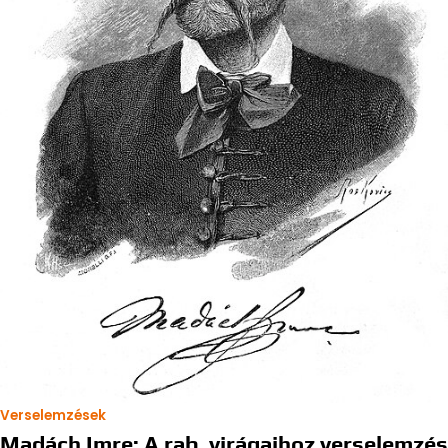
Verselemzések
Madách Imre: A rab, virágaihoz verselemzés