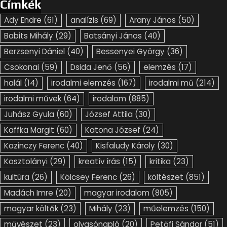
Címkék
Ady Endre
(61)
analízis
(69)
Arany János
(50)
Babits Mihály
(29)
Batsányi János
(40)
Berzsenyi Dániel
(40)
Bessenyei György
(36)
Csokonai
(59)
Dsida Jenő
(56)
elemzés
(17)
halál
(14)
irodalmi elemzés
(167)
irodalmi mű
(214)
irodalmi művek
(64)
irodalom
(885)
Juhász Gyula
(60)
József Attila
(30)
Kaffka Margit
(60)
Katona József
(24)
Kazinczy Ferenc
(40)
Kisfaludy Károly
(30)
Kosztolányi
(29)
kreatív írás
(15)
kritika
(23)
kultúra
(26)
Kölcsey Ferenc
(26)
költészet
(851)
Madách Imre
(20)
magyar irodalom
(805)
magyar költők
(23)
Mihály
(23)
műelemzés
(150)
művészet
(23)
olvasónapló
(20)
Petőfi Sándor
(51)