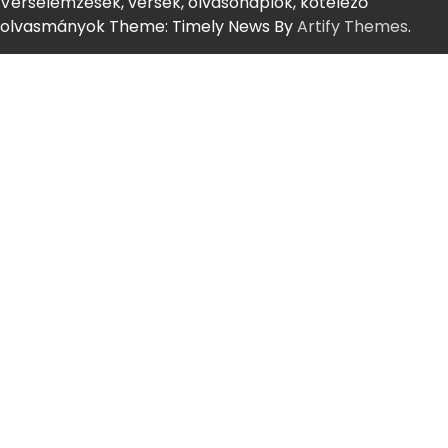
Verselemzések, versek, olvasónaplók, kötelező
olvasmányok Theme: Timely News By
Artify Themes
.