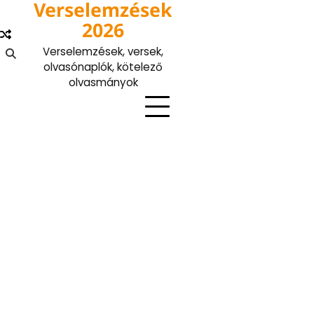
Verselemzések
Skip
to
2026
content
Verselemzések, versek,
olvasónaplók, kötelező
olvasmányok