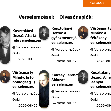
Keresés
Verselemzések – Olvasónaplók:
Kosztolányi
Vörösmart
Kosztolányi
Dezső: A
Mihály: A
Dezső: A határ
gyászmenet jő
féltékeny
felé verselemzés
verselemzés
verselemzé
Verselemzések
Verselemzések
Verselem
Gabi
Gabi
Gabi
2026-08-08
2026-08-07
2026-08
Vörösmarty
Kosztolány
Kölcsey Ferenc:
Mihály: (a fő
Dezső: A he
Áldozat
boldogság…)
leányai
verselemzés
verselemzés
verselemzé
Verselemzések
Verselemzések
Verselem
Gabi
Gabi
Gabi
2026-08-04
2026-08-05
2026-08