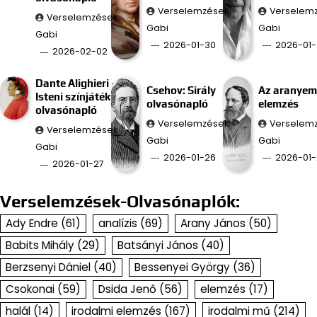
Verselemzések
Verselem
Verselemzések
Gabi
Gabi
Gabi
2026-01-30
2026-01-
2026-02-02
Dante Alighieri –
Csehov: Sirály
Az aranyem
Isteni színjáték
olvasónapló
elemzés
olvasónapló
Verselemzések
Verselem
Verselemzések
Gabi
Gabi
Gabi
2026-01-26
2026-01-
2026-01-27
Verselemzések-Olvasónaplók:
Ady Endre
(61)
analízis
(69)
Arany János
(50)
Babits Mihály
(29)
Batsányi János
(40)
Berzsenyi Dániel
(40)
Bessenyei György
(36)
Csokonai
(59)
Dsida Jenő
(56)
elemzés
(17)
halál
(14)
irodalmi elemzés
(167)
irodalmi mű
(214)