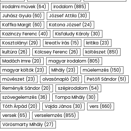
irodalmi művek
(64)
irodalom
(885)
Juhász Gyula
(60)
József Attila
(30)
Kaffka Margit
(60)
Katona József
(24)
Kazinczy Ferenc
(40)
Kisfaludy Károly
(30)
Kosztolányi
(29)
kreatív írás
(15)
kritika
(23)
kultúra
(26)
Kölcsey Ferenc
(26)
költészet
(851)
Madách Imre
(20)
magyar irodalom
(805)
magyar költők
(23)
Mihály
(23)
műelemzés
(150)
művészet
(23)
olvasónapló
(20)
Petőfi Sándor
(51)
Reményik Sándor
(20)
szépirodalom
(54)
szövegelemzés
(36)
Tompa Mihály
(30)
Tóth Árpád
(20)
Vajda János
(30)
vers
(660)
versek
(65)
verselemzés
(855)
Vörösmarty Mihály
(27)