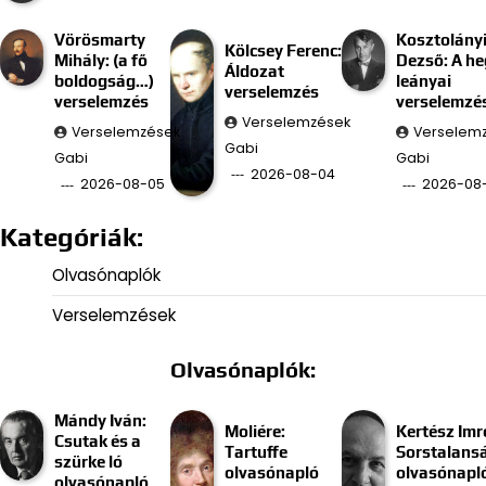
Vörösmarty
Kosztolány
Kölcsey Ferenc:
Mihály: (a fő
Dezső: A he
Áldozat
boldogság…)
leányai
verselemzés
verselemzés
verselemzé
Verselemzések
Verselemzések
Verselem
Gabi
Gabi
Gabi
2026-08-04
2026-08-05
2026-08
Kategóriák:
Olvasónaplók
Verselemzések
Olvasónaplók:
Mándy Iván:
Moliére:
Kertész Imr
Csutak és a
Tartuffe
Sorstalans
szürke ló
olvasónapló
olvasónapl
olvasónapló