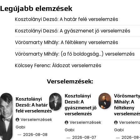
Legújabb elemzések
Kosztolányi Dezső: A határ felé verselemzés
Kosztolányi Dezső: A gyászmenet jő verselemzés
Vörösmarty Mihály: A féltékeny verselemzés
Vörösmarty Mihály: (a fő boldogság…) verselemzés
Kölcsey Ferenc: Áldozat verselemzés
Verselemzések:
Kosztolányi
Vörösmart
Kosztolányi
Dezső: A
Mihály: A
Dezső: A határ
gyászmenet jő
féltékeny
felé verselemzés
verselemzés
verselemzé
Verselemzések
Verselemzések
Verselem
Gabi
Gabi
Gabi
2026-08-08
2026-08-07
2026-08