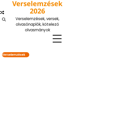
Verselemzések
Skip
to
2026
content
Verselemzések, versek,
olvasónaplók, kötelező
olvasmányok
Verselemzések