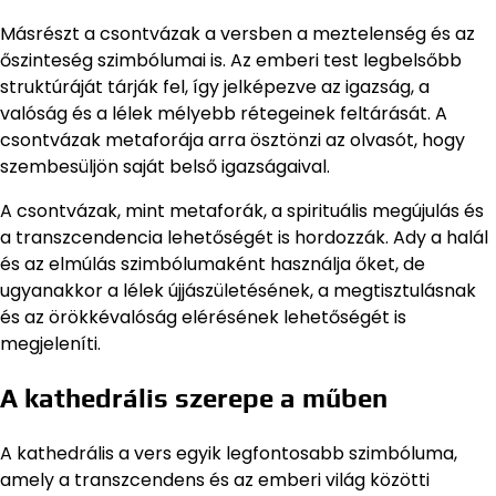
Másrészt a csontvázak a versben a meztelenség és az
őszinteség szimbólumai is. Az emberi test legbelsőbb
struktúráját tárják fel, így jelképezve az igazság, a
valóság és a lélek mélyebb rétegeinek feltárását. A
csontvázak metaforája arra ösztönzi az olvasót, hogy
szembesüljön saját belső igazságaival.
A csontvázak, mint metaforák, a spirituális megújulás és
a transzcendencia lehetőségét is hordozzák. Ady a halál
és az elmúlás szimbólumaként használja őket, de
ugyanakkor a lélek újjászületésének, a megtisztulásnak
és az örökkévalóság elérésének lehetőségét is
megjeleníti.
A kathedrális szerepe a műben
A kathedrális a vers egyik legfontosabb szimbóluma,
amely a transzcendens és az emberi világ közötti