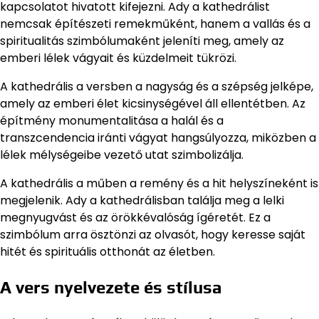
kapcsolatot hivatott kifejezni. Ady a kathedrálist
nemcsak építészeti remekműként, hanem a vallás és a
spiritualitás szimbólumaként jeleníti meg, amely az
emberi lélek vágyait és küzdelmeit tükrözi.
A kathedrális a versben a nagyság és a szépség jelképe,
amely az emberi élet kicsinységével áll ellentétben. Az
építmény monumentalitása a halál és a
transzcendencia iránti vágyat hangsúlyozza, miközben a
lélek mélységeibe vezető utat szimbolizálja.
A kathedrális a műben a remény és a hit helyszíneként is
megjelenik. Ady a kathedrálisban találja meg a lelki
megnyugvást és az örökkévalóság ígéretét. Ez a
szimbólum arra ösztönzi az olvasót, hogy keresse saját
hitét és spirituális otthonát az életben.
A vers nyelvezete és stílusa