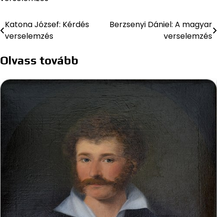
Katona József: Kérdés
Berzsenyi Dániel: A magyar
Bejegyzés
verselemzés
verselemzés
navigáció
Olvass tovább