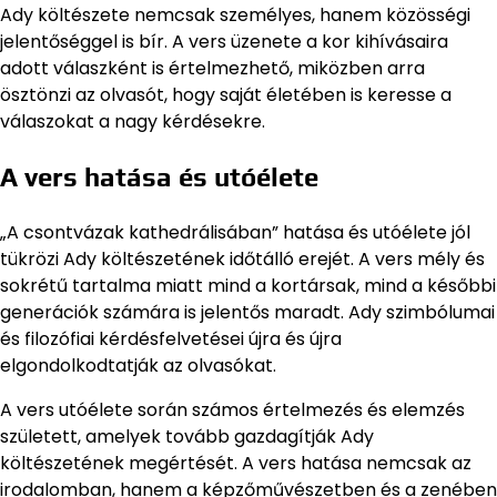
Ady költészete nemcsak személyes, hanem közösségi
jelentőséggel is bír. A vers üzenete a kor kihívásaira
adott válaszként is értelmezhető, miközben arra
ösztönzi az olvasót, hogy saját életében is keresse a
válaszokat a nagy kérdésekre.
A vers hatása és utóélete
„A csontvázak kathedrálisában” hatása és utóélete jól
tükrözi Ady költészetének időtálló erejét. A vers mély és
sokrétű tartalma miatt mind a kortársak, mind a későbbi
generációk számára is jelentős maradt. Ady szimbólumai
és filozófiai kérdésfelvetései újra és újra
elgondolkodtatják az olvasókat.
A vers utóélete során számos értelmezés és elemzés
született, amelyek tovább gazdagítják Ady
költészetének megértését. A vers hatása nemcsak az
irodalomban, hanem a képzőművészetben és a zenében