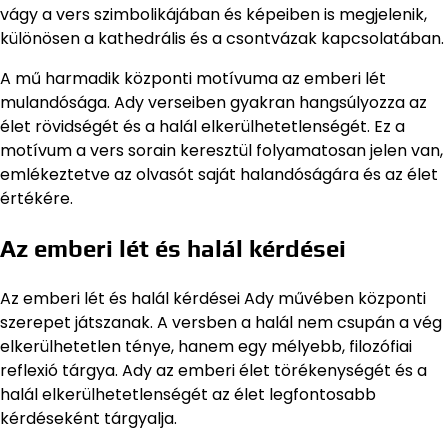
vágy a vers szimbolikájában és képeiben is megjelenik,
különösen a kathedrális és a csontvázak kapcsolatában.
A mű harmadik központi motívuma az emberi lét
mulandósága. Ady verseiben gyakran hangsúlyozza az
élet rövidségét és a halál elkerülhetetlenségét. Ez a
motívum a vers sorain keresztül folyamatosan jelen van,
emlékeztetve az olvasót saját halandóságára és az élet
értékére.
Az emberi lét és halál kérdései
Az emberi lét és halál kérdései Ady művében központi
szerepet játszanak. A versben a halál nem csupán a vég
elkerülhetetlen ténye, hanem egy mélyebb, filozófiai
reflexió tárgya. Ady az emberi élet törékenységét és a
halál elkerülhetetlenségét az élet legfontosabb
kérdéseként tárgyalja.