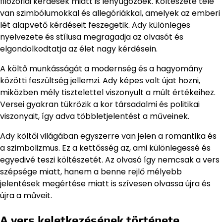
filozófiai kérdések miatt is lenyűgözőek. Költészete tele
van szimbólumokkal és allegóriákkal, amelyek az emberi
lét alapvető kérdéseit feszegetik. Ady különleges
nyelvezete és stílusa megragadja az olvasót és
elgondolkodtatja az élet nagy kérdésein.
A költő munkásságát a modernség és a hagyomány
közötti feszültség jellemzi. Ady képes volt újat hozni,
miközben mély tisztelettel viszonyult a múlt értékeihez.
Versei gyakran tükrözik a kor társadalmi és politikai
viszonyait, így adva többletjelentést a műveinek.
Ady költői világában egyszerre van jelen a romantika és
a szimbolizmus. Ez a kettősség az, ami különlegessé és
egyedivé teszi költészetét. Az olvasó így nemcsak a vers
szépsége miatt, hanem a benne rejlő mélyebb
jelentések megértése miatt is szívesen olvassa újra és
újra a műveit.
A vers keletkezésének története