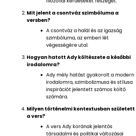
filozófiai kérdéseket feszeget.
Mit jelent a csontváz szimbóluma a
versben?
A csontváz a halál és az igazság
szimbóluma, az emberi lét
végességére utal.
Hogyan hatott Ady költészete a későbbi
irodalomra?
Ady mély hatást gyakorolt a modern
irodalomra, szimbolizmusa és stílusa
inspirációt jelentett számos költő
számára.
Milyen történelmi kontextusban született
a vers?
A vers Ady korának jelentős
társadalmi és politikai változásai