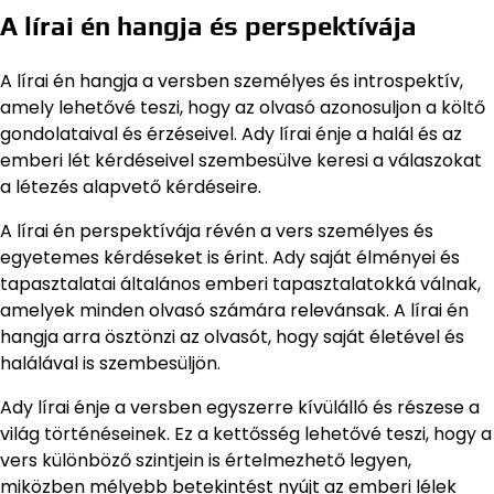
A lírai én hangja és perspektívája
A lírai én hangja a versben személyes és introspektív,
amely lehetővé teszi, hogy az olvasó azonosuljon a költő
gondolataival és érzéseivel. Ady lírai énje a halál és az
emberi lét kérdéseivel szembesülve keresi a válaszokat
a létezés alapvető kérdéseire.
A lírai én perspektívája révén a vers személyes és
egyetemes kérdéseket is érint. Ady saját élményei és
tapasztalatai általános emberi tapasztalatokká válnak,
amelyek minden olvasó számára relevánsak. A lírai én
hangja arra ösztönzi az olvasót, hogy saját életével és
halálával is szembesüljön.
Ady lírai énje a versben egyszerre kívülálló és részese a
világ történéseinek. Ez a kettősség lehetővé teszi, hogy a
vers különböző szintjein is értelmezhető legyen,
miközben mélyebb betekintést nyújt az emberi lélek