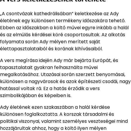
„A csontvázak kathedrálisában” keletkezése az Ady
életének egy különösen termékeny időszakára tehető.
Ebben az időszakban a költő művei egyre inkább a halál
és az elmúlás kérdései köré csoportosultak. Az alkotás
folyamata során Ady mélyen merített saját
élettapasztalataiból és korának kihívásaiból.
A vers megírása idején Ady már bejárta Európát, és
tapasztalatait gyakran felhasználta művei
megalkotásához. Utazásai során szerzett benyomásai,
különösen a nagyvárosok és azok építészeti csodái, nagy
hatással voltak rá. Ez a hatás érződik a vers
szimbolikájában és képeiben is.
Ady életének ezen szakaszában a halál kérdése
különösen foglalkoztatta. A korszak társadalmi és
politikai viszonyai, valamint személyes veszteségei mind
hozzájárultak ahhoz, hogy a költő ilyen mélyen