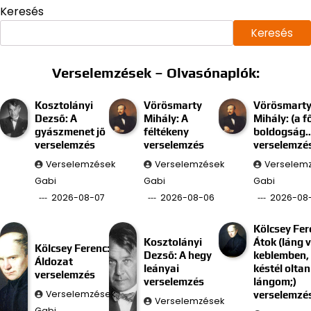
Keresés
Keresés
Verselemzések – Olvasónaplók:
Kosztolányi
Vörösmarty
Vörösmart
Dezső: A
Mihály: A
Mihály: (a f
gyászmenet jő
féltékeny
boldogság
verselemzés
verselemzés
verselemzé
Verselemzések
Verselemzések
Verselem
Gabi
Gabi
Gabi
2026-08-07
2026-08-06
2026-08
Kölcsey Fer
Kosztolányi
Átok (láng 
Kölcsey Ferenc:
Dezső: A hegy
keblemben, 
Áldozat
leányai
késtél oltan
verselemzés
verselemzés
lángom;)
Verselemzések
verselemzé
Verselemzések
Gabi