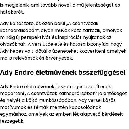
is megjelenik, ami tovább növeli a mű jelentőségét és
hatókörét.
Ady költészete, és ezen belül „A csontvázak
kathedrálisában”, olyan művek közé tartozik, amelyek
mindig új perspektívát és inspirációt nyújtanak az
olvasóknak. A vers utóélete és hatása bizonyítja, hogy
Ady képes volt időtálló üzeneteket közvetíteni, amelyek
ma is relevánsak és érvényesek.
Ady Endre életművének összefüggései
Ady Endre életművének összefüggései segítenek
megérteni „A csontvázak kathedrálisában” jelentőségét
és helyét a költő munkásságában. Ady versei közös
motívumok és témák mentén kapcsolódnak
egymáshoz, amelyek az emberi lét alapvető kérdéseit
feszegetik.