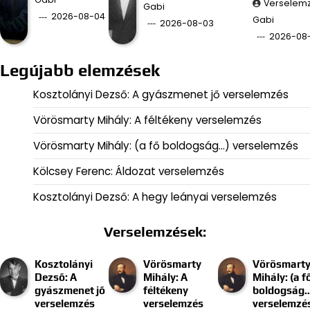
Verselem
Gabi
2026-08-04
Gabi
2026-08-03
2026-08
Legújabb elemzések
Kosztolányi Dezső: A gyászmenet jő verselemzés
Vörösmarty Mihály: A féltékeny verselemzés
Vörösmarty Mihály: (a fő boldogság…) verselemzés
Kölcsey Ferenc: Áldozat verselemzés
Kosztolányi Dezső: A hegy leányai verselemzés
Verselemzések:
Kosztolányi
Vörösmarty
Vörösmart
Dezső: A
Mihály: A
Mihály: (a f
gyászmenet jő
féltékeny
boldogság
verselemzés
verselemzés
verselemzé