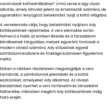
csontvázak kathedrálisában” című verse is egy olyan
alkotás, amely kihívást jelent az értelmezők számára, de
ugyanakkor lenyűgöző betekintést nyújt a költő világába.
A verselemzés célja, hogy betekintést nyújtson Ady
költészetének rejtelmeibe. A vers elemzése során
felmerül a halál, az emberi létezés és a társadalom
kérdéseinek tárgyalása, melyek egyaránt fontosak a
modern olvasó számára. Ady stílusának egyedi
szimbólumrendszere és líraisága különösen figyelemre
méltó.
Ebben a cikkben részletesen megvizsgáljuk a vers
tartalmát, a szimbólumok jelentését és a költői
eszközöket, amelyeket Ady alkalmaz. Az olvasó
betekintést nyerhet a vers történelmi és társadalmi
hátterébe, miközben megérti Ady költészetének máig
ható erejét.