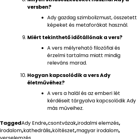
versben?
Ady gazdag szimbolizmust, összetett
képeket és metaforákat használ.
Miért tekinthető időtállónak a vers?
A vers mélyreható filozófiai és
érzelmi tartalma miatt mindig
releváns marad.
Hogyan kapcsolódik a vers Ady
életművéhez?
A vers a halál és az emberi lét
kérdéseit tárgyalva kapcsolódik Ady
más műveihez.
Tagged
Ady Endre
,
csontvázak
,
irodalmi elemzés
,
irodalom
,
kathedrális
,
költészet
,
magyar irodalom
,
verselemzés