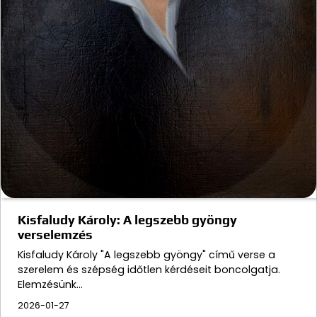
Kisfaludy Károly: A legszebb gyöngy
verselemzés
Kisfaludy Károly "A legszebb gyöngy" című verse a
szerelem és szépség időtlen kérdéseit boncolgatja.
Elemzésünk…
2026-01-27