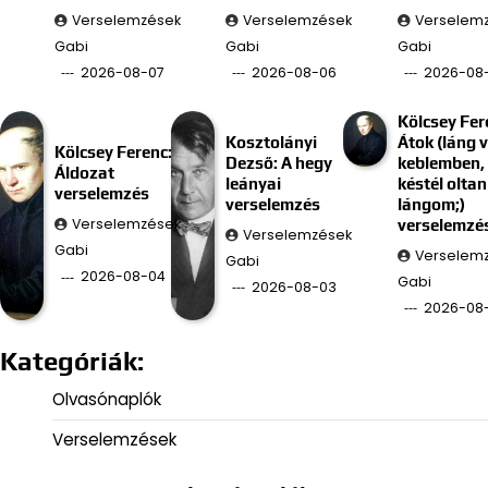
Verselemzések
Verselemzések
Verselem
Gabi
Gabi
Gabi
2026-08-07
2026-08-06
2026-08
Kölcsey Fer
Kosztolányi
Átok (láng 
Kölcsey Ferenc:
Dezső: A hegy
keblemben, 
Áldozat
leányai
késtél oltan
verselemzés
verselemzés
lángom;)
Verselemzések
verselemzé
Verselemzések
Gabi
Verselem
Gabi
2026-08-04
Gabi
2026-08-03
2026-08
Kategóriák:
Olvasónaplók
Verselemzések