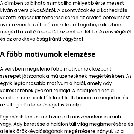
A címben található szimbolika mélyebb értelmezést
kíván a vers olvasójától. A csontvázak és a kathedrális
közötti kapcsolat feltárása során az olvasó betekintést
nyer a vers filozófiai és érzelmi rétegeibe, miközben
megérti a költő üzenetét az emberi lét törékenységéről
és az örökkévalóság iránti vágyáról.
A főbb motívumok elemzése
A versben megjelenő főbb motívumok központi
szerepet játszanak a mű üzenetének megértésében. Az
egyik legfontosabb motívum a halál, amely Ady
költészetének gyakori témája. A halál jelenléte a
versben nemcsak félelmet kelt, hanem a megértés és
az elfogadás lehetőségét is kínálja.
Egy másik fontos motívum a transzcendencia iránti
vágy. Ady keresése a halálon túli világ megismerésére és
a lélek örökkévalóságának megértésére irányul. Ez a