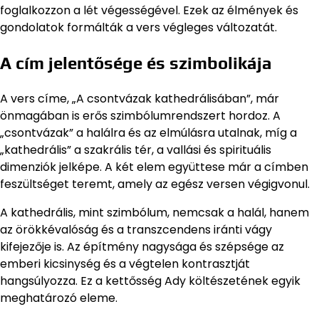
foglalkozzon a lét végességével. Ezek az élmények és
gondolatok formálták a vers végleges változatát.
A cím jelentősége és szimbolikája
A vers címe, „A csontvázak kathedrálisában”, már
önmagában is erős szimbólumrendszert hordoz. A
„csontvázak” a halálra és az elmúlásra utalnak, míg a
„kathedrális” a szakrális tér, a vallási és spirituális
dimenziók jelképe. A két elem együttese már a címben
feszültséget teremt, amely az egész versen végigvonul.
A kathedrális, mint szimbólum, nemcsak a halál, hanem
az örökkévalóság és a transzcendens iránti vágy
kifejezője is. Az építmény nagysága és szépsége az
emberi kicsinység és a végtelen kontrasztját
hangsúlyozza. Ez a kettősség Ady költészetének egyik
meghatározó eleme.