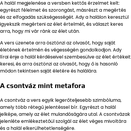
A halál megjelenése a versben kettős érzelmet kelt:
egyrészt félelmet és szorongást, másrészt a megértés
és az elfogadás szükségességét. Ady a halálon keresztül
igyekszik megérteni az élet értelmét, és választ keres
arra, hogy mi vár ránk az élet után.
A vers üzenete arra ösztönzi az olvasót, hogy saját
életének értelmén és végességén gondolkodjon. Ady
lírai énje a halál kérdéseivel szembesülve az élet értékeit
keresi, és arra ösztönzi az olvasót, hogy ő is hasonló
módon tekintsen saját életére és halálára.
A csontváz mint metafora
A csontváz a vers egyik legerőteljesebb szimbóluma,
amely több rétegű jelentéssel bír. Egyrészt a halál
jelképe, amely az élet mulandóságára utal. A csontvázak
jelenléte emlékeztetőül szolgál az élet véges mivoltára
és a halál elkerülhetetlenségére.