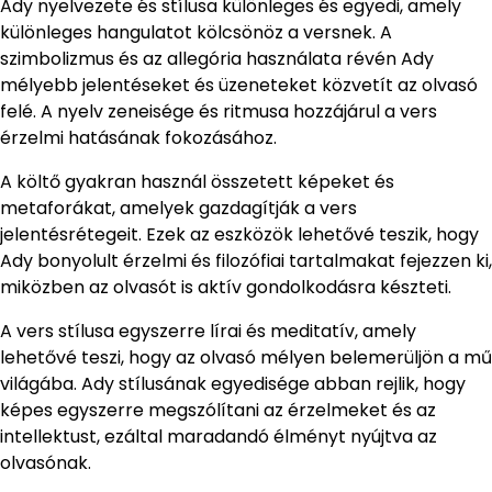
Ady nyelvezete és stílusa különleges és egyedi, amely
különleges hangulatot kölcsönöz a versnek. A
szimbolizmus és az allegória használata révén Ady
mélyebb jelentéseket és üzeneteket közvetít az olvasó
felé. A nyelv zeneisége és ritmusa hozzájárul a vers
érzelmi hatásának fokozásához.
A költő gyakran használ összetett képeket és
metaforákat, amelyek gazdagítják a vers
jelentésrétegeit. Ezek az eszközök lehetővé teszik, hogy
Ady bonyolult érzelmi és filozófiai tartalmakat fejezzen ki,
miközben az olvasót is aktív gondolkodásra készteti.
A vers stílusa egyszerre lírai és meditatív, amely
lehetővé teszi, hogy az olvasó mélyen belemerüljön a mű
világába. Ady stílusának egyedisége abban rejlik, hogy
képes egyszerre megszólítani az érzelmeket és az
intellektust, ezáltal maradandó élményt nyújtva az
olvasónak.