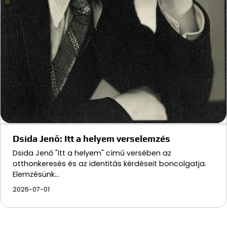
Dsida Jenő: Itt a helyem verselemzés
Dsida Jenő "Itt a helyem" című versében az
otthonkeresés és az identitás kérdéseit boncolgatja.
Elemzésünk…
2026-07-01