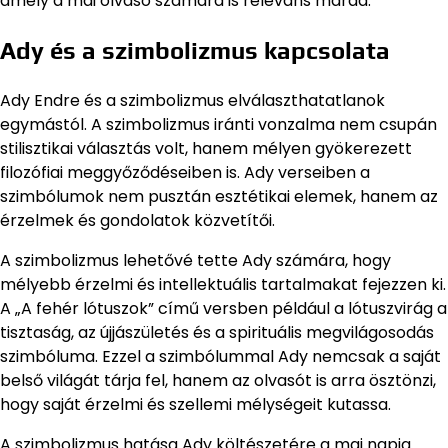
amely a mai olvasó számára is releváns marad.
Ady és a szimbolizmus kapcsolata
Ady Endre és a szimbolizmus elválaszthatatlanok
egymástól. A szimbolizmus iránti vonzalma nem csupán
stilisztikai választás volt, hanem mélyen gyökerezett
filozófiai meggyőződéseiben is. Ady verseiben a
szimbólumok nem pusztán esztétikai elemek, hanem az
érzelmek és gondolatok közvetítői.
A szimbolizmus lehetővé tette Ady számára, hogy
mélyebb érzelmi és intellektuális tartalmakat fejezzen ki.
A „A fehér lótuszok” című versben például a lótuszvirág a
tisztaság, az újjászületés és a spirituális megvilágosodás
szimbóluma. Ezzel a szimbólummal Ady nemcsak a saját
belső világát tárja fel, hanem az olvasót is arra ösztönzi,
hogy saját érzelmi és szellemi mélységeit kutassa.
A szimbolizmus hatása Ady költészetére a mai napig