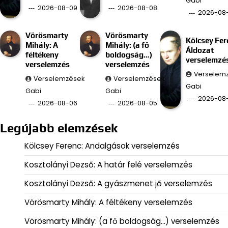
Gabi
2026-08-09
2026-08-08
2026-08
Vörösmarty
Vörösmarty
Kölcsey Fer
Mihály: A
Mihály: (a fő
Áldozat
féltékeny
boldogság…)
verselemzé
verselemzés
verselemzés
Verselem
Verselemzések
Verselemzések
Gabi
Gabi
Gabi
2026-08
2026-08-06
2026-08-05
Legújabb elemzések
Kölcsey Ferenc: Andalgások verselemzés
Kosztolányi Dezső: A határ felé verselemzés
Kosztolányi Dezső: A gyászmenet jő verselemzés
Vörösmarty Mihály: A féltékeny verselemzés
Vörösmarty Mihály: (a fő boldogság…) verselemzés