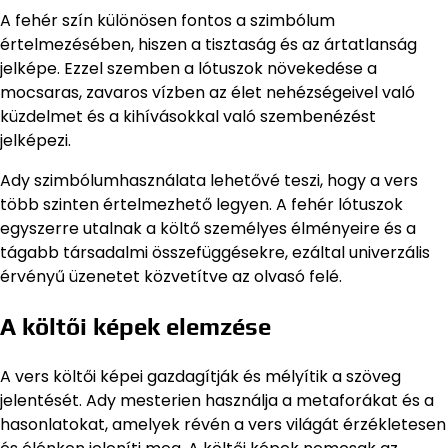
A fehér szín különösen fontos a szimbólum
értelmezésében, hiszen a tisztaság és az ártatlanság
jelképe. Ezzel szemben a lótuszok növekedése a
mocsaras, zavaros vízben az élet nehézségeivel való
küzdelmet és a kihívásokkal való szembenézést
jelképezi.
Ady szimbólumhasználata lehetővé teszi, hogy a vers
több szinten értelmezhető legyen. A fehér lótuszok
egyszerre utalnak a költő személyes élményeire és a
tágabb társadalmi összefüggésekre, ezáltal univerzális
érvényű üzenetet közvetítve az olvasó felé.
A költői képek elemzése
A vers költői képei gazdagítják és mélyítik a szöveg
jelentését. Ady mesterien használja a metaforákat és a
hasonlatokat, amelyek révén a vers világát érzékletesen