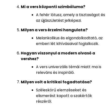
Mi a vers központi szimbóluma?
A fehér lótusz, amely a tisztaságot és
az újjászületést jelképezi.
Milyen a vers érzelmi hangulata?
Melankolikus és elgondolkodtató, az
emberi lét kihívásaival foglalkozik.
Hogyan viszonyul a modern olvasó a
vershez?
A vers univerzális témái miatt ma is
releváns és inspiráló.
Milyen volt a kritikai fogadtatása?
Széleskörű elemzéseket és
elismerést kapott a szakértők
részéről.