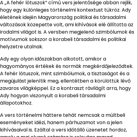
A „A fehér lótuszok” című vers jelentősége abban rejlik,
hogy egy különleges történelmi kontextust tükröz. Ady
életének idején Magyarország politikai és társadalmi
változások közepette volt, ami kihívások elé állította az
irodalmi világot is. A versben megjelenő szimbólumok és
motívumok sokszor a korabeli társadalmi és politikai
helyzetre utalnak.
Ady egy olyan időszakban alkotott, amikor a
hagyományos értékek és normák megkérdőjeleződtek.
A fehér lótuszok, mint szimbólumok, a tisztaságot és a
megújulást jelenítik meg, ellentétben a körülöttük lévő
zavaros világképpel. Ez a kontraszt rávilágít arra, hogy
Ady hogyan viszonyult a korabeli társadalmi
állapotokhoz.
A vers történelmi háttere tehát nemcsak a múltbeli
eseményeket idézi, hanem párhuzamot von a jelen
kihívásaival is. Ezáltal a vers időtálló üzenetet hordoz,