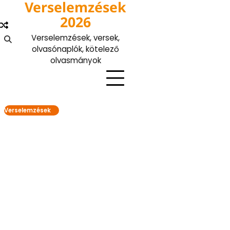
Verselemzések
Skip
to
2026
content
Verselemzések, versek,
olvasónaplók, kötelező
olvasmányok
Verselemzések