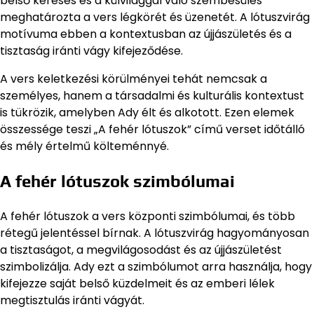
belső keresés és a külvilággal való szembesülés
meghatározta a vers légkörét és üzenetét. A lótuszvirág
motívuma ebben a kontextusban az újjászületés és a
tisztaság iránti vágy kifejeződése.
A vers keletkezési körülményei tehát nemcsak a
személyes, hanem a társadalmi és kulturális kontextust
is tükrözik, amelyben Ady élt és alkotott. Ezen elemek
összessége teszi „A fehér lótuszok” című verset időtálló
és mély értelmű költeménnyé.
A fehér lótuszok szimbólumai
A fehér lótuszok a vers központi szimbólumai, és több
rétegű jelentéssel bírnak. A lótuszvirág hagyományosan
a tisztaságot, a megvilágosodást és az újjászületést
szimbolizálja. Ady ezt a szimbólumot arra használja, hogy
kifejezze saját belső küzdelmeit és az emberi lélek
megtisztulás iránti vágyát.