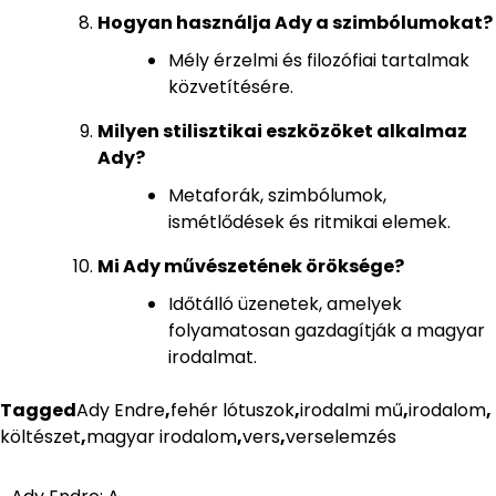
Hogyan használja Ady a szimbólumokat?
Mély érzelmi és filozófiai tartalmak
közvetítésére.
Milyen stilisztikai eszközöket alkalmaz
Ady?
Metaforák, szimbólumok,
ismétlődések és ritmikai elemek.
Mi Ady művészetének öröksége?
Időtálló üzenetek, amelyek
folyamatosan gazdagítják a magyar
irodalmat.
Tagged
Ady Endre
,
fehér lótuszok
,
irodalmi mű
,
irodalom
,
költészet
,
magyar irodalom
,
vers
,
verselemzés