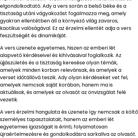
elgondolkodtató. Ady a vers során a belső béke és a
tisztaság utáni vágyakozást fogalmazza meg, amely
gyakran ellentétben áll a környező világ zavaros,
kaotikus valóságával. Ez az érzelmi ellentét adja a vers
feszültségét és dinamikáját.
A vers üzenete egyetemes, hiszen az emberi lét
alapvető kérdéseivel és kihívásaival foglalkozik. Az
újjászületés és a tisztaság keresése olyan témák,
amelyek minden korban relevánsak, és amelyek a
verset időtállóvá teszik. Ady olyan kérdéseket vet fel,
amelyek nemcsak saját korában, hanem ma is
aktuálisak, és amelyek az olvasót az önvizsgálat felé
vezetik.
A vers érzelmi hangulata és üzenete így nemcsak a költő
személyes tapasztalatait, hanem az emberi lét
egyetemes igazságait is érinti, folyamatosan
újraértelmezésre és gondolkodásra sarkallva az olvasót.