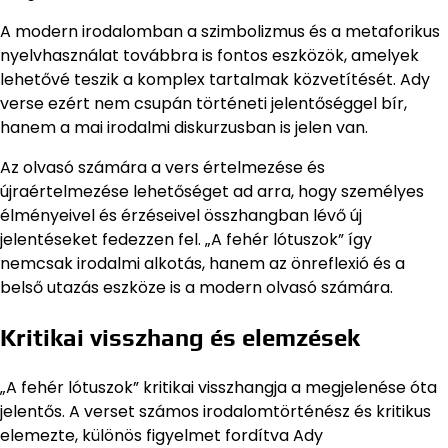
A modern irodalomban a szimbolizmus és a metaforikus
nyelvhasználat továbbra is fontos eszközök, amelyek
lehetővé teszik a komplex tartalmak közvetítését. Ady
verse ezért nem csupán történeti jelentőséggel bír,
hanem a mai irodalmi diskurzusban is jelen van.
Az olvasó számára a vers értelmezése és
újraértelmezése lehetőséget ad arra, hogy személyes
élményeivel és érzéseivel összhangban lévő új
jelentéseket fedezzen fel. „A fehér lótuszok” így
nemcsak irodalmi alkotás, hanem az önreflexió és a
belső utazás eszköze is a modern olvasó számára.
Kritikai visszhang és elemzések
„A fehér lótuszok” kritikai visszhangja a megjelenése óta
jelentős. A verset számos irodalomtörténész és kritikus
elemezte, különös figyelmet fordítva Ady