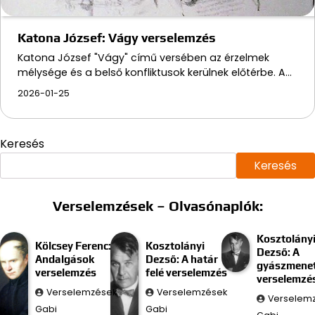
Katona József: Vágy verselemzés
Katona József "Vágy" című versében az érzelmek
mélysége és a belső konfliktusok kerülnek előtérbe. A…
2026-01-25
Keresés
Keresés
Verselemzések – Olvasónaplók:
Kosztolány
Kölcsey Ferenc:
Kosztolányi
Dezső: A
Andalgások
Dezső: A határ
gyászmenet
verselemzés
felé verselemzés
verselemzé
Verselemzések
Verselemzések
Verselem
Gabi
Gabi