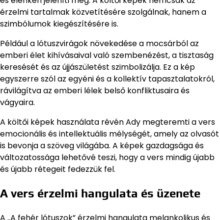
és élénken jeleníti meg. A költői képek nemcsak az
érzelmi tartalmak közvetítésére szolgálnak, hanem a
szimbólumok kiegészítésére is.
Például a lótuszvirágok növekedése a mocsárból az
emberi élet kihívásaival való szembenézést, a tisztaság
keresését és az újjászületést szimbolizálja. Ez a kép
egyszerre szól az egyéni és a kollektív tapasztalatokról,
rávilágítva az emberi lélek belső konfliktusaira és
vágyaira.
A költői képek használata révén Ady megteremti a vers
emocionális és intellektuális mélységét, amely az olvasót
is bevonja a szöveg világába. A képek gazdagsága és
változatossága lehetővé teszi, hogy a vers mindig újabb
és újabb rétegeit fedezzük fel.
A vers érzelmi hangulata és üzenete
A „A fehér lótuszok” érzelmi hangulata melankolikus és