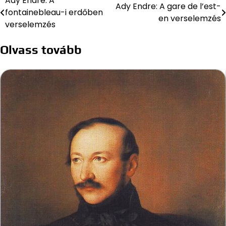
Ady Endre: A
Bejegyzés
Ady Endre: A gare de l’est-
fontainebleau-i erdőben
en verselemzés
navigáció
verselemzés
Olvass tovább