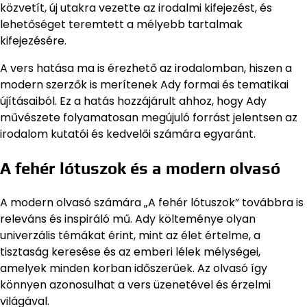
közvetít, új utakra vezette az irodalmi kifejezést, és
lehetőséget teremtett a mélyebb tartalmak
kifejezésére.
A vers hatása ma is érezhető az irodalomban, hiszen a
modern szerzők is merítenek Ady formai és tematikai
újításaiból. Ez a hatás hozzájárult ahhoz, hogy Ady
művészete folyamatosan megújuló forrást jelentsen az
irodalom kutatói és kedvelői számára egyaránt.
A fehér lótuszok és a modern olvasó
A modern olvasó számára „A fehér lótuszok” továbbra is
releváns és inspiráló mű. Ady költeménye olyan
univerzális témákat érint, mint az élet értelme, a
tisztaság keresése és az emberi lélek mélységei,
amelyek minden korban időszerűek. Az olvasó így
könnyen azonosulhat a vers üzenetével és érzelmi
világával.