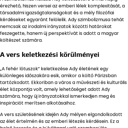
érezhető, hiszen versei az emberi lélek komplexitását, a
társadalmi igazságtalanságokat és a mély filozófiai
kérdéseket egyaránt felölelik. Ady szimbolizmusa tehát
nemcsak az irodalmi irányzatok közötti határokat
feszegette, hanem új perspektívát is adott a magyar
költészet számára.
A vers keletkezési körülményei
„A fehér lótuszok” keletkezése Ady életének egy
különleges időszakára esik, amikor a költő Párizsban
tartózkodott. Ekkoriban a város a művészeti és kulturális
élet központja volt, amely lehetőséget adott Ady
számára, hogy új irányzatokkal ismerkedjen meg és
inspirációt merítsen alkotásaihoz.
A vers születésének idején Ady mélyen elgondolkodott
az élet értelmén és az emberi létezés kérdésein. Ez a