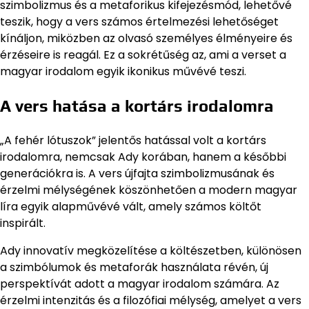
szimbolizmus és a metaforikus kifejezésmód, lehetővé
teszik, hogy a vers számos értelmezési lehetőséget
kínáljon, miközben az olvasó személyes élményeire és
érzéseire is reagál. Ez a sokrétűség az, ami a verset a
magyar irodalom egyik ikonikus művévé teszi.
A vers hatása a kortárs irodalomra
„A fehér lótuszok” jelentős hatással volt a kortárs
irodalomra, nemcsak Ady korában, hanem a későbbi
generációkra is. A vers újfajta szimbolizmusának és
érzelmi mélységének köszönhetően a modern magyar
líra egyik alapművévé vált, amely számos költőt
inspirált.
Ady innovatív megközelítése a költészetben, különösen
a szimbólumok és metaforák használata révén, új
perspektívát adott a magyar irodalom számára. Az
érzelmi intenzitás és a filozófiai mélység, amelyet a vers