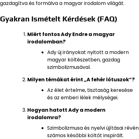
gazdagítva és formálva a magyar irodalom világát.
Gyakran Ismételt Kérdések (FAQ)
Miért fontos Ady Endre a magyar
irodalomban?
Ady új irányokat nyitott a modern
magyar költészetben, gazdag
szimbolizmusával.
Milyen témákat érint „A fehér lótuszok”?
Az élet értelme, tisztaság keresése
és az emberi lélek mélységei.
Hogyan hatott Ady a modern
irodalomra?
Szimbolizmusa és nyelvi újításai révén
számos későbbi költőt inspirált.