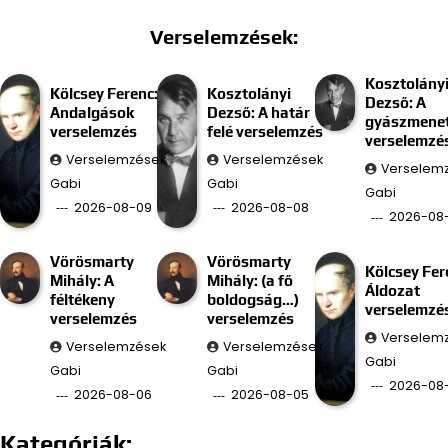
Verselemzések:
Kosztolány
Kölcsey Ferenc:
Kosztolányi
Dezső: A
Andalgások
Dezső: A határ
gyászmenet
verselemzés
felé verselemzés
verselemzé
Verselemzések
Verselemzések
Verselem
Gabi
Gabi
Gabi
2026-08-09
2026-08-08
2026-08
Vörösmarty
Vörösmarty
Kölcsey Fer
Mihály: A
Mihály: (a fő
Áldozat
féltékeny
boldogság…)
verselemzé
verselemzés
verselemzés
Verselem
Verselemzések
Verselemzések
Gabi
Gabi
Gabi
2026-08
2026-08-06
2026-08-05
Kategóriák: