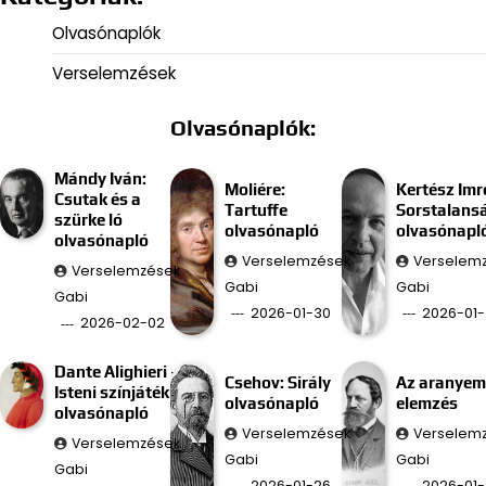
Olvasónaplók
Verselemzések
Olvasónaplók:
Mándy Iván:
Moliére:
Kertész Imr
Csutak és a
Tartuffe
Sorstalans
szürke ló
olvasónapló
olvasónapl
olvasónapló
Verselemzések
Verselem
Verselemzések
Gabi
Gabi
Gabi
2026-01-30
2026-01-
2026-02-02
Dante Alighieri –
Csehov: Sirály
Az aranyem
Isteni színjáték
olvasónapló
elemzés
olvasónapló
Verselemzések
Verselem
Verselemzések
Gabi
Gabi
Gabi
2026-01-26
2026-01-