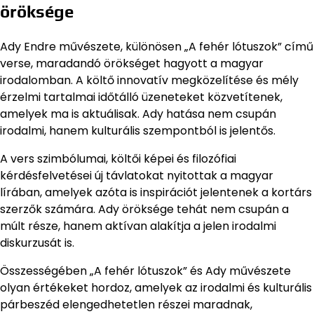
öröksége
Ady Endre művészete, különösen „A fehér lótuszok” című
verse, maradandó örökséget hagyott a magyar
irodalomban. A költő innovatív megközelítése és mély
érzelmi tartalmai időtálló üzeneteket közvetítenek,
amelyek ma is aktuálisak. Ady hatása nem csupán
irodalmi, hanem kulturális szempontból is jelentős.
A vers szimbólumai, költői képei és filozófiai
kérdésfelvetései új távlatokat nyitottak a magyar
lírában, amelyek azóta is inspirációt jelentenek a kortárs
szerzők számára. Ady öröksége tehát nem csupán a
múlt része, hanem aktívan alakítja a jelen irodalmi
diskurzusát is.
Összességében „A fehér lótuszok” és Ady művészete
olyan értékeket hordoz, amelyek az irodalmi és kulturális
párbeszéd elengedhetetlen részei maradnak,