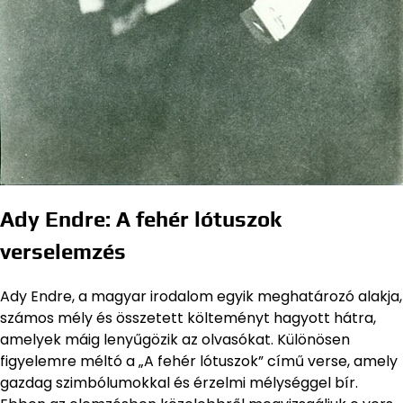
Ady Endre: A fehér lótuszok
verselemzés
Ady Endre, a magyar irodalom egyik meghatározó alakja,
számos mély és összetett költeményt hagyott hátra,
amelyek máig lenyűgözik az olvasókat. Különösen
figyelemre méltó a „A fehér lótuszok” című verse, amely
gazdag szimbólumokkal és érzelmi mélységgel bír.