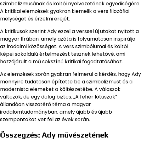
szimbolizmusának és költői nyelvezetének egyediségére.
A kritikai elemzések gyakran kiemelik a vers filozófiai
mélységét és érzelmi erejét.
A kritikusok szerint Ady ezzel a verssel új utakat nyitott a
magyar lírában, amely azóta is folyamatosan inspirálja
az irodalmi közösséget. A vers szimbólumai és költői
képei sokoldalú értelmezést tesznek lehetővé, ami
hozzájárult a mű sokszínű kritikai fogadtatásához.
Az elemzések során gyakran felmerül a kérdés, hogy Ady
mennyire tudatosan építette be a szimbolizmust és a
modernista elemeket a költészetébe. A válaszok
változók, de egy dolog biztos: „A fehér lótuszok”
állandóan visszatérő téma a magyar
irodalomtudományban, amely újabb és újabb
szempontokat vet fel az évek során.
Összegzés: Ady művészetének