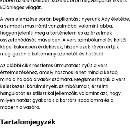
Ebben az elemzésben közelebbről megvizsgáljuk e vers
különleges világát.
A vers elemzése során bepillantást nyerünk Ady életébe,
a szimbolizmus iránti vonzalmába, valamint abba,
hogyan jeleníti meg a történelem és az érzelmek
összefonódását műveiben. A vers szimbólumai és költői
képei különösen érdekesek, hiszen ezek révén értjük
meg igazán a költemény üzenetét és hatását.
Az alábbi cikk részletes útmutatást nyújt a vers
értelmezéséhez, amely hasznos lehet mind a kezdő,
mind a haladó olvasók számára. Megismerhetjük a vers
keletkezési körülményeit, szimbólumait, érzelmi
hangulatát és stilisztikai jellemzőit, valamint azt, hogy
milyen hatást gyakorolt a kortárs irodalomra és a
modern olvasóra.
Tartalomjegyzék