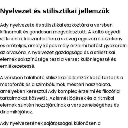
Nyelvezet és stilisztikai jellemzők
Ady nyelvezete és stilisztikai eszköztára a versben
kifinomult és gondosan megválasztott. A költő egyedi
stílusának köszönhetően a szöveg egyszerre érzékeny
és erőteljes, amely képes mély érzelmi hatást gyakorolni
az olvasóra. A nyelvezet gazdagsága és a stilisztikai
elemek sokszínűsége teszi a verset különlegessé és
emlékezetessé.
A versben található stilisztikai jellemzők közé tartozik a
metaforák és a szimbólumok mesteri használata,
amelyeken keresztül Ady komplex érzelmi és filozófiai
tartalmakat közvetít. Az ismétlődések és a ritmikai
elemek szintén hozzájárulnak a vers zeneiségéhez és
dinamikájához.
Ady nyelvezetének sajátosságai, különösen a