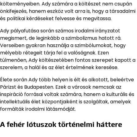
költeményeiben. Ady számára a költészet nem csupán
önkifejezés, hanem eszköz volt arra is, hogy a társadalmi
és politikai kérdéseket felvesse és megvitassa.
Ady pályafutása során számos irodalmi irányzatot
megismert, de leginkább a szimbolizmus hatott rá.
Verseiben gyakran használja a szimbólumokat, hogy
mélyebb rétegeit tárja fel a valóságnak. Ezen
túlmenően, Ady költészetében fontos szerepet kapott a
szerelem, a halál és az élet értelmének keresése.
Élete során Ady több helyen is élt és alkotott, beleértve
Párizst és Budapesten. Ezek a városok nemcsak az
inspiráció forrásai voltak számára, hanem a kulturális és
intellektuális élet központjaiként is szolgáltak, amelyek
formálták irodalmi látásmódját.
A fehér lótuszok történelmi háttere