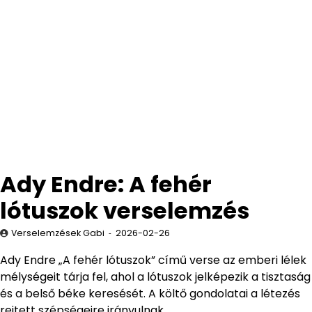
Ady Endre: A fehér
lótuszok verselemzés
Verselemzések Gabi
2026-02-26
Ady Endre „A fehér lótuszok” című verse az emberi lélek
mélységeit tárja fel, ahol a lótuszok jelképezik a tisztaság
és a belső béke keresését. A költő gondolatai a létezés
rejtett szépségeire irányulnak.