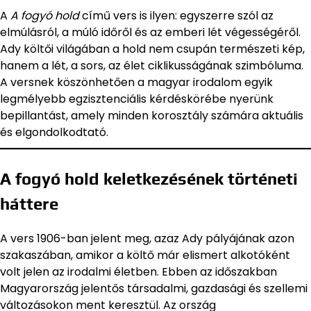
A
A fogyó hold
című vers is ilyen: egyszerre szól az
elmúlásról, a múló időről és az emberi lét végességéről.
Ady költői világában a hold nem csupán természeti kép,
hanem a lét, a sors, az élet ciklikusságának szimbóluma.
A versnek köszönhetően a magyar irodalom egyik
legmélyebb egzisztenciális kérdéskörébe nyerünk
bepillantást, amely minden korosztály számára aktuális
és elgondolkodtató.
A fogyó hold keletkezésének történeti
háttere
A vers 1906-ban jelent meg, azaz Ady pályájának azon
szakaszában, amikor a költő már elismert alkotóként
volt jelen az irodalmi életben. Ebben az időszakban
Magyarország jelentős társadalmi, gazdasági és szellemi
változásokon ment keresztül. Az ország