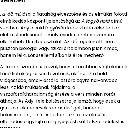
Az idő múlása, a fiatalság elvesztése és az elmúlás fölötti
elmélkedés központi jelentőségű az
A fogyó hold
című
versben. Ady a hold fogyásán keresztül érzékelteti az
élet múlandóságát, amely minden ember számára
elkerülhetetlen tapasztalat. Az idő fogalma itt nem
pusztán biológiai vagy fizikai értelemben jelenik meg,
hanem lelki, sőt szellemi síkon is értelmezhető.
A lírai én szembesül azzal, hogy a korábban végtelennek
tűnő fiatalság lassan tovatűnik, akárcsak a hold
világossága, amely estéről estére egyre halványabb
lesz. Az idő múlásának fájdalma, a
visszafordíthatatlanság érzése a vers minden sorát
áthatja. Az Ady-féle költészetre jellemző, hogy ezek a
gondolatok nemcsak szomorúságot, hanem
bölcsességet, belátást is hordoznak: az elmúlás
elfogadása egyfajta megnyugvást, sőt felszabadulást is