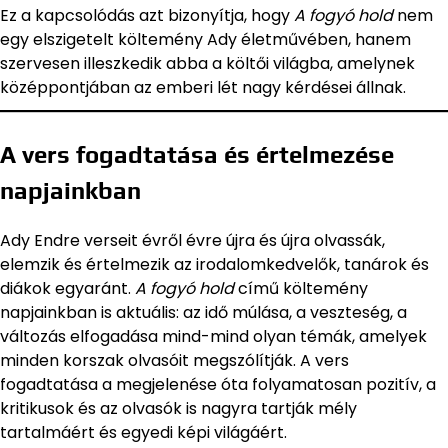
Ez a kapcsolódás azt bizonyítja, hogy
A fogyó hold
nem
egy elszigetelt költemény Ady életművében, hanem
szervesen illeszkedik abba a költői világba, amelynek
középpontjában az emberi lét nagy kérdései állnak.
A vers fogadtatása és értelmezése
napjainkban
Ady Endre verseit évről évre újra és újra olvassák,
elemzik és értelmezik az irodalomkedvelők, tanárok és
diákok egyaránt.
A fogyó hold
című költemény
napjainkban is aktuális: az idő múlása, a veszteség, a
változás elfogadása mind-mind olyan témák, amelyek
minden korszak olvasóit megszólítják. A vers
fogadtatása a megjelenése óta folyamatosan pozitív, a
kritikusok és az olvasók is nagyra tartják mély
tartalmáért és egyedi képi világáért.