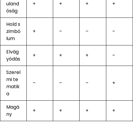
uland
+
+
+
+
óság
Hold s
zimbó
+
–
–
–
lum
Elvág
+
+
+
–
yódás
Szerel
mi te
–
–
–
+
matik
a
Magá
+
+
+
+
ny