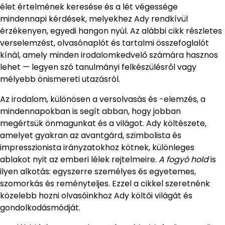
élet értelmének keresése és a lét végessége
mindennapi kérdések, melyekhez Ady rendkívül
érzékenyen, egyedi hangon nyúl. Az alábbi cikk részletes
verselemzést, olvasónaplót és tartalmi összefoglalót
kínál, amely minden irodalomkedvelő számára hasznos
lehet — legyen szó tanulmányi felkészülésről vagy
mélyebb önismereti utazásról.
Az irodalom, különösen a versolvasás és -elemzés, a
mindennapokban is segít abban, hogy jobban
megértsük önmagunkat és a világot. Ady költészete,
amelyet gyakran az avantgárd, szimbolista és
impresszionista irányzatokhoz kötnek, különleges
ablakot nyit az emberi lélek rejtelmeire.
A fogyó hold
is
ilyen alkotás: egyszerre személyes és egyetemes,
szomorkás és reményteljes. Ezzel a cikkel szeretnénk
közelebb hozni olvasóinkhoz Ady költői világát és
gondolkodásmódját.