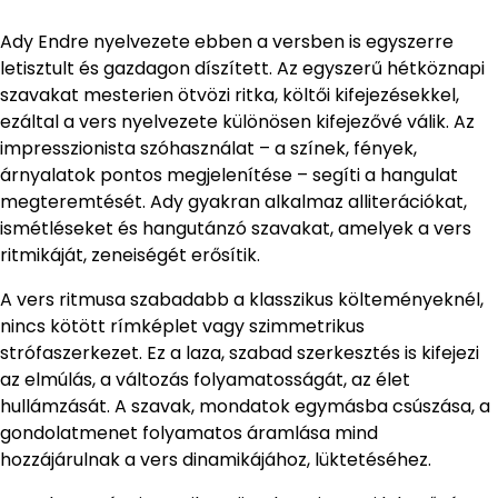
Ady Endre nyelvezete ebben a versben is egyszerre
letisztult és gazdagon díszített. Az egyszerű hétköznapi
szavakat mesterien ötvözi ritka, költői kifejezésekkel,
ezáltal a vers nyelvezete különösen kifejezővé válik. Az
impresszionista szóhasználat – a színek, fények,
árnyalatok pontos megjelenítése – segíti a hangulat
megteremtését. Ady gyakran alkalmaz alliterációkat,
ismétléseket és hangutánzó szavakat, amelyek a vers
ritmikáját, zeneiségét erősítik.
A vers ritmusa szabadabb a klasszikus költeményeknél,
nincs kötött rímképlet vagy szimmetrikus
strófaszerkezet. Ez a laza, szabad szerkesztés is kifejezi
az elmúlás, a változás folyamatosságát, az élet
hullámzását. A szavak, mondatok egymásba csúszása, a
gondolatmenet folyamatos áramlása mind
hozzájárulnak a vers dinamikájához, lüktetéséhez.