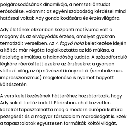
polgárosodásának dinamikája, a nemzeti öntudat
erősödése, valamint az egyéni szabadság kérdései mind
hatással voltak Ady gondolkodására és érzésvilágára.
Ady életének ekkoriban központi motívuma volt a
magány és az elvágyódás érzése, amelyet gyakran
tematizált verseiben. Az
A fogyó hold
keletkezése idején
a költőt már régóta foglalkoztatta az idő múlása, a
fiatalság elmúlása, a halandóság tudata. A századforduló
légköre ráerősített ezekre az érzésekre: a gyorsan
változó világ, az új művészeti irányzatok (szimbolizmus,
impresszionizmus) megjelenése is nyomot hagyott
költészetén.
A vers keletkezésének hátteréhez hozzátartozik, hogy
Ady sokat tartózkodott Párizsban, ahol közvetlen
közelről tapasztalhatta meg a modern európai kultúra
pezsgését és a magyar társadalom maradiságát is. Ezek
a tapasztalatok együttesen formálták költői világát,