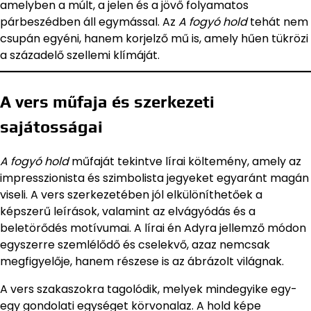
amelyben a múlt, a jelen és a jövő folyamatos
párbeszédben áll egymással. Az
A fogyó hold
tehát nem
csupán egyéni, hanem korjelző mű is, amely hűen tükrözi
a századelő szellemi klímáját.
A vers műfaja és szerkezeti
sajátosságai
A fogyó hold
műfaját tekintve lírai költemény, amely az
impresszionista és szimbolista jegyeket egyaránt magán
viseli. A vers szerkezetében jól elkülöníthetőek a
képszerű leírások, valamint az elvágyódás és a
beletörődés motívumai. A lírai én Adyra jellemző módon
egyszerre szemlélődő és cselekvő, azaz nemcsak
megfigyelője, hanem részese is az ábrázolt világnak.
A vers szakaszokra tagolódik, melyek mindegyike egy-
egy gondolati egységet körvonalaz. A hold képe