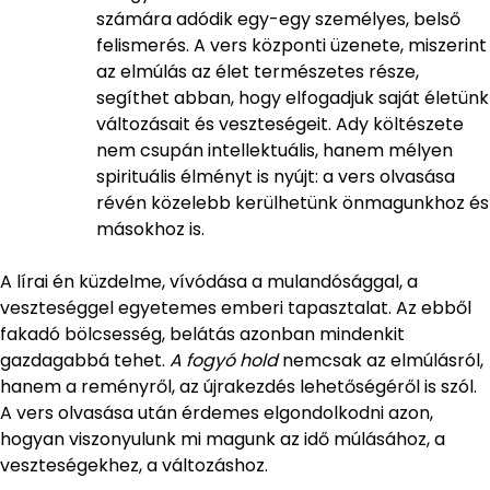
számára adódik egy-egy személyes, belső
felismerés. A vers központi üzenete, miszerint
az elmúlás az élet természetes része,
segíthet abban, hogy elfogadjuk saját életünk
változásait és veszteségeit. Ady költészete
nem csupán intellektuális, hanem mélyen
spirituális élményt is nyújt: a vers olvasása
révén közelebb kerülhetünk önmagunkhoz és
másokhoz is.
A lírai én küzdelme, vívódása a mulandósággal, a
veszteséggel egyetemes emberi tapasztalat. Az ebből
fakadó bölcsesség, belátás azonban mindenkit
gazdagabbá tehet.
A fogyó hold
nemcsak az elmúlásról,
hanem a reményről, az újrakezdés lehetőségéről is szól.
A vers olvasása után érdemes elgondolkodni azon,
hogyan viszonyulunk mi magunk az idő múlásához, a
veszteségekhez, a változáshoz.