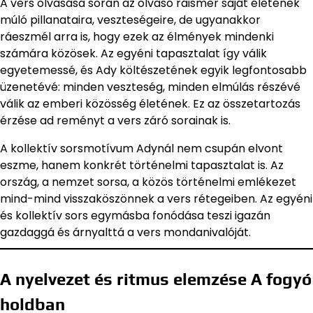
A vers olvasása során az olvasó ráismer saját életének
múló pillanataira, veszteségeire, de ugyanakkor
ráeszmél arra is, hogy ezek az élmények mindenki
számára közösek. Az egyéni tapasztalat így válik
egyetemessé, és Ady költészetének egyik legfontosabb
üzenetévé: minden veszteség, minden elmúlás részévé
válik az emberi közösség életének. Ez az összetartozás
érzése ad reményt a vers záró sorainak is.
A kollektív sorsmotívum Adynál nem csupán elvont
eszme, hanem konkrét történelmi tapasztalat is. Az
ország, a nemzet sorsa, a közös történelmi emlékezet
mind-mind visszaköszönnek a vers rétegeiben. Az egyéni
és kollektív sors egymásba fonódása teszi igazán
gazdaggá és árnyalttá a vers mondanivalóját.
A nyelvezet és ritmus elemzése A fogyó
holdban