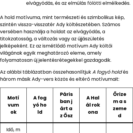
elvágyódás, és az elmúlás fölötti elmélkedés.
A hold motívuma, mint természeti és szimbolikus kép,
szintén vissza-visszatér Ady költészetében. Számos
versében használja a holdat az elvágyódás, a
titokzatosság, a változás vagy az újjászületés
jelképeként. Ez az ismétlődő motívum Ady költői
világának egyik meghatározó eleme, amely
folyamatosan új jelentésrétegekkel gazdagodik.
Az alábbi táblázatban összehasonlítjuk
A fogyó hold
és
három másik Ady-vers közös és eltérő motívumait:
Páris
Őrize
Motí
A fog
A Hal
ban j
m a s
vum
yó ho
ál rok
árt a
zeme
ok
ld
ona
z Ősz
d
Idő, m