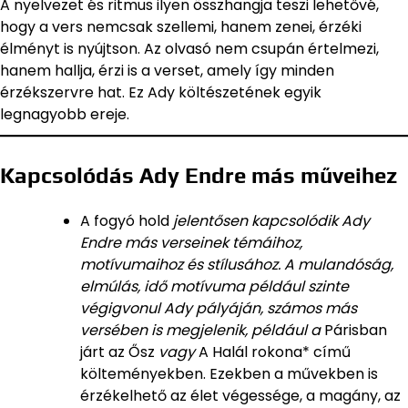
A nyelvezet és ritmus ilyen összhangja teszi lehetővé,
hogy a vers nemcsak szellemi, hanem zenei, érzéki
élményt is nyújtson. Az olvasó nem csupán értelmezi,
hanem hallja, érzi is a verset, amely így minden
érzékszervre hat. Ez Ady költészetének egyik
legnagyobb ereje.
Kapcsolódás Ady Endre más műveihez
A fogyó hold
jelentősen kapcsolódik Ady
Endre más verseinek témáihoz,
motívumaihoz és stílusához. A mulandóság,
elmúlás, idő motívuma például szinte
végigvonul Ady pályáján, számos más
versében is megjelenik, például a
Párisban
járt az Ősz
vagy
A Halál rokona* című
költeményekben. Ezekben a művekben is
érzékelhető az élet végessége, a magány, az