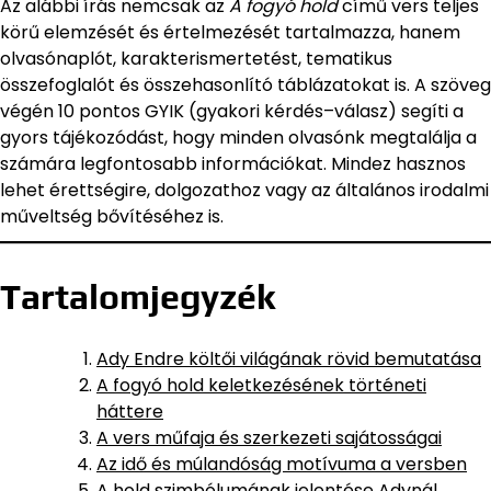
Az alábbi írás nemcsak az
A fogyó hold
című vers teljes
körű elemzését és értelmezését tartalmazza, hanem
olvasónaplót, karakterismertetést, tematikus
összefoglalót és összehasonlító táblázatokat is. A szöveg
végén 10 pontos GYIK (gyakori kérdés–válasz) segíti a
gyors tájékozódást, hogy minden olvasónk megtalálja a
számára legfontosabb információkat. Mindez hasznos
lehet érettségire, dolgozathoz vagy az általános irodalmi
műveltség bővítéséhez is.
Tartalomjegyzék
Ady Endre költői világának rövid bemutatása
A fogyó hold keletkezésének történeti
háttere
A vers műfaja és szerkezeti sajátosságai
Az idő és múlandóság motívuma a versben
A hold szimbólumának jelentése Adynál