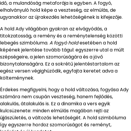
idő, a mulandóság metaforája is egyben. A fogyó,
elhalványuló hold képe a veszteség, az elmúlás, de
ugyanakkor az újrakezdés lehetőségének is kifejezője.
A hold Ady világában gyakran az elvágyódás, a
titokzatosság, a remény és a reménytelenség közötti
lebegés szimbóluma.
A fogyó hold
esetében a hold
képének jelentése tovább tágul: egyszerre utal a múlt
szépségeire, a jelen szomorúságára és a jövő
bizonytalanságára. Ez a sokrétű jelentéstartalom az
egész versen végighúzódik, egyfajta keretet adva a
költeménynek.
Érdekes megfigyelni, hogy a hold változása, fogyása Ady
számára nem csupán veszteség, hanem fejlődés,
alakulás, átalakulás is. Ez a dinamika a vers egyik
kulcsüzenete: minden elmúlás magában rejti az
újjászületés, a változás lehetőségét. A hold szimbóluma
így egyszerre hordoz szomorúságot és reményt,