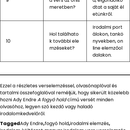
9
a vers az önis
d, elgondolko
meretben?
dtat a saját él
etünkről.
Irodalmi port
Hol találhato
álokon, tankö
10
k további ele
nyvekben, on
mzéseket?
line elemzőol
dalakon.
Ezzel a részletes verselemzéssel, olvasónaplóval és
tartalmi összefoglalóval reméljük, hogy sikerült közelebb
hozni Ady Endre
A fogyó hold
című versét minden
olvasóhoz, legyen szó kezdő vagy haladó
irodalomkedvelőről.
Tagged
Ady Endre
,
fogyó hold
,
irodalmi elemzés
,