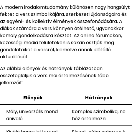
A modern irodalomtudomány különösen nagy hangsúlyt
fektet a vers szimbolikájára, szerkezeti újdonságaira és
az egyéni- és kollektív élmények összefonódására. A
diákok számára a vers könnyen átélhető, ugyanakkor
komoly gondolkodásra késztet. Az online fórumokon,
közösségi média felületeken is sokan osztják meg
gondolataikat a versről, kiemelve annak időtálló
aktualitását.
Az alábbi előnyök és hátrányok táblázatban
összefoglaljuk a vers mai értelmezésének főbb
jellemzőit:
Előnyök
Hátrányok
Mély, univerzális mond
Komplex szimbolika, ne
anivaló
héz értelmezni
Kiváló hangulatteremt
Elvont, néha nehezen k