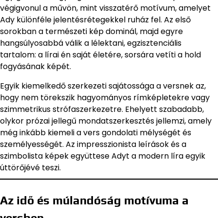
végigvonul a művön, mint visszatérő motívum, amelyet
Ady különféle jelentésrétegekkel ruház fel. Az első
sorokban a természeti kép dominál, majd egyre
hangsúlyosabbá válik a lélektani, egzisztenciális
tartalom: a lírai én saját életére, sorsára vetíti a hold
fogyásának képét.
Egyik kiemelkedő szerkezeti sajátossága a versnek az,
hogy nem törekszik hagyományos rímképletekre vagy
szimmetrikus strófaszerkezetre. Ehelyett szabadabb,
olykor prózai jellegű mondatszerkesztés jellemzi, amely
még inkább kiemeli a vers gondolati mélységét és
személyességét. Az impresszionista leírások és a
szimbolista képek együttese Adyt a modern líra egyik
úttörőjévé teszi.
Az idő és múlandóság motívuma a
versben