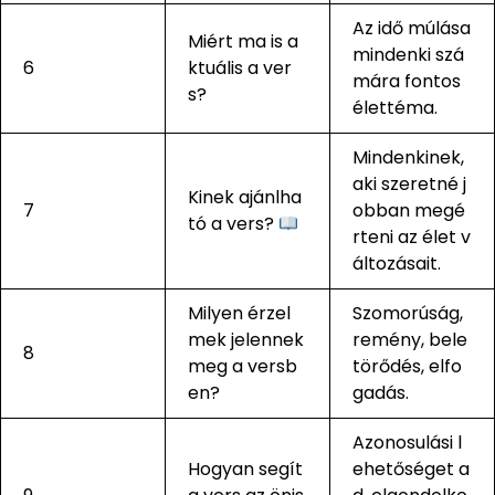
Az idő múlása
Miért ma is a
mindenki szá
6
ktuális a ver
mára fontos
s?
élettéma.
Mindenkinek,
aki szeretné j
Kinek ajánlha
7
obban megé
tó a vers?
rteni az élet v
áltozásait.
Milyen érzel
Szomorúság,
mek jelennek
remény, bele
8
meg a versb
törődés, elfo
en?
gadás.
Azonosulási l
Hogyan segít
ehetőséget a