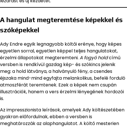
lezárást és új kezdetet.
A hangulat megteremtése képekkel és
szóképekkel
Ady Endre egyik legnagyobb költői erénye, hogy képes
egyetlen sorral, egyetlen képpel teljes hangulatokat,
érzelmi állapotokat megteremteni.
A fogyó hold
című
versben is rendkívül gazdag kép- és szókincs jelenik
meg: a hold látványa, a halványuló fény, a csendes
éjszaka mind-mind egyfajta melankolikus, befelé forduló
atmoszférát teremtenek. Ezek a képek nem csupán
illusztrációk, hanem a vers érzelmi lényegének hordozói
is.
Az impresszionista leírások, amelyek Ady költészetében
gyakran előfordulnak, ebben a versben is
meghatározzák az alaphangulatot. A költő mesterien