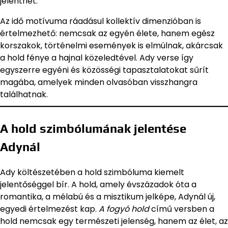
jelenthet.
Az idő motívuma ráadásul kollektív dimenzióban is
értelmezhető: nemcsak az egyén élete, hanem egész
korszakok, történelmi események is elmúlnak, akárcsak
a hold fénye a hajnal közeledtével. Ady verse így
egyszerre egyéni és közösségi tapasztalatokat sűrít
magába, amelyek minden olvasóban visszhangra
találhatnak.
A hold szimbólumának jelentése
Adynál
Ady költészetében a hold szimbóluma kiemelt
jelentőséggel bír. A hold, amely évszázadok óta a
romantika, a mélabú és a misztikum jelképe, Adynál új,
egyedi értelmezést kap.
A fogyó hold
című versben a
hold nemcsak egy természeti jelenség, hanem az élet, az