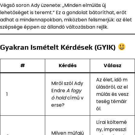
Végső soron Ady üzenete: „Minden elmúlás új
lehetőséget is teremt.” Ez a gondolat bátoríthat, erőt
adhat a mindennapokban, miközben felismerjük: az élet
szépsége éppen az állandó változásban rejlik.
Gyakran Ismételt Kérdések (GYIK)
#
Kérdés
Válasz
Az élet, idő m
Miről szól Ady
úlásáról, az el
Endre
A fogy
1
múlás és vesz
ó hold
című v
teség témáir
erse?
ól.
Lírai költemé
ny, impresszi
Milyen műfajú