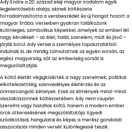
Ady Endre a 20. század eleji magyar irodalom egyik
legjelentősebb alakja, akinek költészete
forradalmasította a versbeszédet és új hangot hozott a
magyar lírába. Verseiben gyakran találkozunk
különleges, szimbolikus képekkel, amelyek az emberi lét
nagy kérdéseit – az élet, halál, szerelem, múlt és jövő –
járják körül. Ady versei a személyes tapasztalatból
indulnak ki, de mindig túlmutatnak az egyén sorsán, az
egész magyarság, sőt az emberiség sorsát is
megszólaltatják.
A költő életét végigkísérték a nagy szerelmek, politikai
elkötelezettség, szenvedélyes életérzés és az
önmarcangoló kételyek. Ezek az élmények mind-mind
visszaköszönnek költészetében: Ady nem csupán
szerelmi vagy hazafias költő, hanem a modern ember
örök útkeresésének megszólaltatója. Egyedi
szóalkotásai, hangulatai és képei, a merész gondolati
asszociációi minden versét különlegessé teszik.