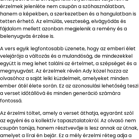
érzelmek jelenléte nem csupán a szóhasználatban,
hanem a képekben, a szerkezetben és a hangulatban is
tetten érhető. Az elmúlás, veszteség, elvágyódás és
fájdalom mellett azonban megjelenik a remény és a
belenyugvás érzése is.
A vers egyik legfontosabb üzenete, hogy az emberi élet
velejárója a változás és a mulandóság, de mindezekkel
együtt is meg lehet találni az értelmet, a szépséget és a
megnyugvást. Az érzelmek révén Ady közel hozza az
olvasóhoz a saját lelki küzdelmeit, amelyeket minden
ember átél élete során. Ez az azonosulási lehetőség teszi
a verset időtállóvá és minden generáció számára
fontossá.
Az érzelmi töltet, amely a verset áthatja, egyaránt szól
az egyéni és a kollektív tapasztalatokról. Az olvasó nem
csupán tanúja, hanem résztvevője is lesz annak az útnak,
amelyet a lírai én bejár. Ez a mély érzelmi réteg adja a