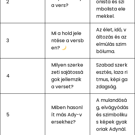
2
onista és szi
a vers?
mbolista ele
mekkel.
Az élet, idő, v
Mi a hold jele
áltozás és az
3
ntése a versb
elmúlás szim
en?
bóluma.
Milyen szerke
Szabad szerk
zeti sajátossá
esztés, laza ri
4
gok jellemzik
tmus, képi ga
a verset?
zdagság.
A mulandósá
Miben hasonl
g, elvágyódás
5
ít más Ady-v
és szimboliku
ersekhez?
s képek gyak
oriak Adynál.