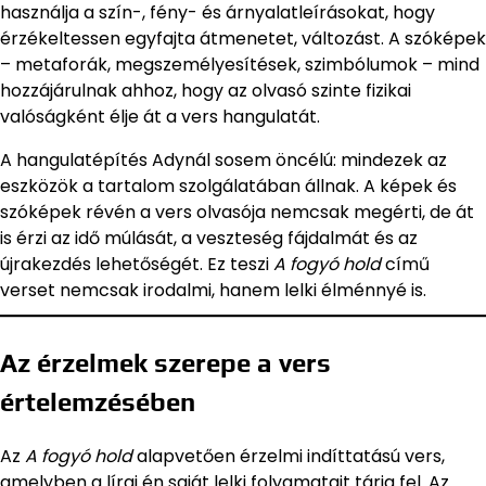
használja a szín-, fény- és árnyalatleírásokat, hogy
érzékeltessen egyfajta átmenetet, változást. A szóképek
– metaforák, megszemélyesítések, szimbólumok – mind
hozzájárulnak ahhoz, hogy az olvasó szinte fizikai
valóságként élje át a vers hangulatát.
A hangulatépítés Adynál sosem öncélú: mindezek az
eszközök a tartalom szolgálatában állnak. A képek és
szóképek révén a vers olvasója nemcsak megérti, de át
is érzi az idő múlását, a veszteség fájdalmát és az
újrakezdés lehetőségét. Ez teszi
A fogyó hold
című
verset nemcsak irodalmi, hanem lelki élménnyé is.
Az érzelmek szerepe a vers
értelemzésében
Az
A fogyó hold
alapvetően érzelmi indíttatású vers,
amelyben a lírai én saját lelki folyamatait tárja fel. Az