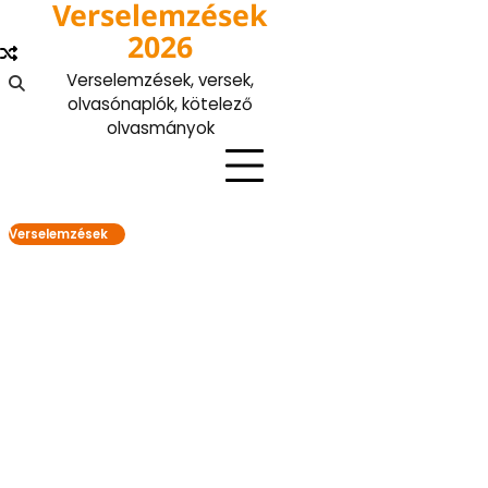
Verselemzések
Skip
to
2026
content
Verselemzések, versek,
olvasónaplók, kötelező
olvasmányok
Verselemzések