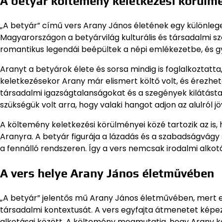
A betyár költemény keletkezési körülm
„A betyár” című vers Arany János életének egy különlege
Magyarországon a betyárvilág kulturális és társadalmi sze
romantikus legendái beépültek a népi emlékezetbe, és gy
Aranyt a betyárok élete és sorsa mindig is foglalkoztatt
keletkezésekor Arany már elismert költő volt, és érezhet
társadalmi igazságtalanságokat és a szegények kilátásta
szükségük volt arra, hogy valaki hangot adjon az alulról 
A költemény keletkezési körülményei közé tartozik az is, h
Aranyra. A betyár figurája a lázadás és a szabadságvágy 
a fennálló rendszeren. Így a vers nemcsak irodalmi alko
A vers helye Arany János életművében
„A betyár” jelentős mű Arany János életművében, mert e
társadalmi kontextusát. A vers egyfajta átmenetet képez
alkotásai között. A költemény megmutatja, hogy Arany ké