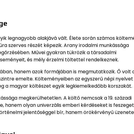
ége
yik legnagyobb alakjává vált. Élete során számos költem
úra szerves részét képezik. Arany irodalmi munkássága
megőrzésében. Művei gyakran tükrözik a társadalmi
eményeit, és mély érzelmi töltettel rendelkeznek.
ban, hanem azok formájában is megmutatkozik. Ő volt az
zintre emelte. Költeményeiben az egyszerű népi nyelvet
meg a magyar költészet egyik legkiemelkedőbb korszakát.
ássága megkerülhetetlen. A költő nemcsak a 19. századi
e, hanem olyan univerzális emberi kérdéseket is feszeget
örténelmi jelentőséggel bír, hanem örökérvényű üzenetet