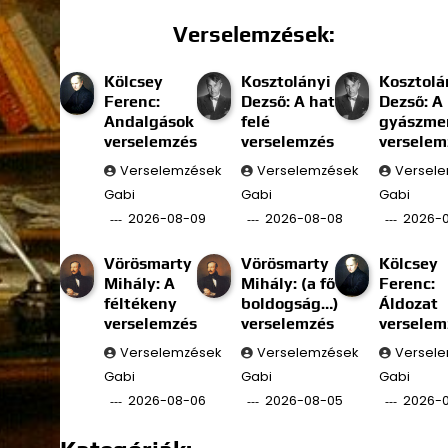
Verselemzések:
Kölcsey
Kosztolányi
Kosztolá
Ferenc:
Dezső: A határ
Dezső: A
Andalgások
felé
gyászmen
verselemzés
verselemzés
verselem
Verselemzések
Verselemzések
Versel
Gabi
Gabi
Gabi
2026-08-09
2026-08-08
2026-
Vörösmarty
Vörösmarty
Kölcsey
Mihály: A
Mihály: (a fő
Ferenc:
féltékeny
boldogság…)
Áldozat
verselemzés
verselemzés
verselem
Verselemzések
Verselemzések
Versel
Gabi
Gabi
Gabi
2026-08-06
2026-08-05
2026-