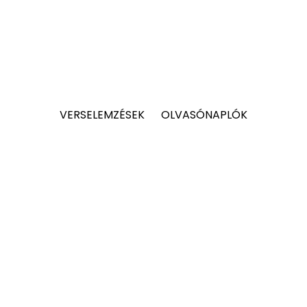
VERSELEMZÉSEK
OLVASÓNAPLÓK