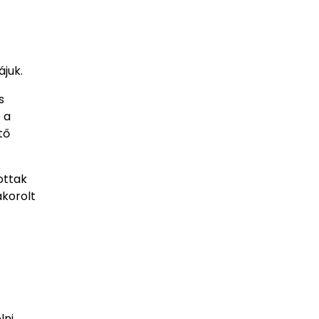
juk.
s
 a
tő
tottak
akorolt
ni,