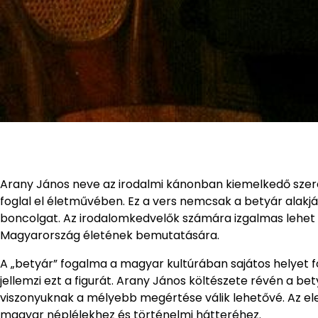
Arany János neve az irodalmi kánonban kiemelkedő szere
foglal el életművében. Ez a vers nemcsak a betyár alakj
boncolgat. Az irodalomkedvelők számára izgalmas lehet f
Magyarország életének bemutatására.
A „betyár” fogalma a magyar kultúrában sajátos helyet fogl
jellemzi ezt a figurát. Arany János költészete révén a 
viszonyuknak a mélyebb megértése válik lehetővé. Az ele
magyar néplélekhez és történelmi hátteréhez.