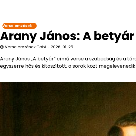
Verselemzések
Arany János: A betyár
Verselemzések Gabi
2026-01-25
Arany János „A betyár” című verse a szabadság és a társa
egyszerre hős és kitaszított, a sorok közt megelevenedik 