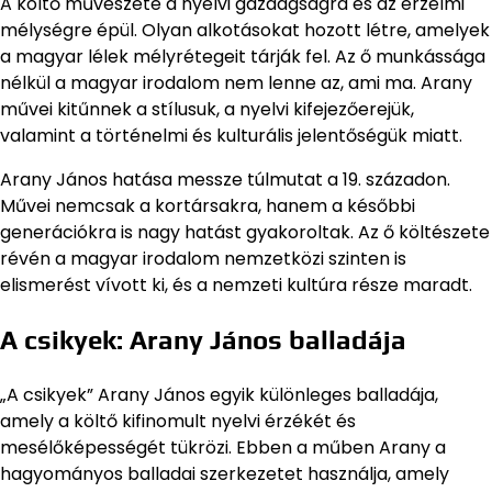
A költő művészete a nyelvi gazdagságra és az érzelmi
mélységre épül. Olyan alkotásokat hozott létre, amelyek
a magyar lélek mélyrétegeit tárják fel. Az ő munkássága
nélkül a magyar irodalom nem lenne az, ami ma. Arany
művei kitűnnek a stílusuk, a nyelvi kifejezőerejük,
valamint a történelmi és kulturális jelentőségük miatt.
Arany János hatása messze túlmutat a 19. századon.
Művei nemcsak a kortársakra, hanem a későbbi
generációkra is nagy hatást gyakoroltak. Az ő költészete
révén a magyar irodalom nemzetközi szinten is
elismerést vívott ki, és a nemzeti kultúra része maradt.
A csikyek: Arany János balladája
„A csikyek” Arany János egyik különleges balladája,
amely a költő kifinomult nyelvi érzékét és
mesélőképességét tükrözi. Ebben a műben Arany a
hagyományos balladai szerkezetet használja, amely