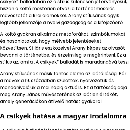
csikyek” balladában ez a stílus különösen jól érvényesül,
hiszen a költő mesterien ötvözi a történetmesélés
művészetét a lírai elemekkel. Arany stílusának egyik
legfőbb jellemzője a nyelvi gazdagság és a kifejezőerő.
A költő gyakran alkalmaz metaforákat, szimbólumokat
és hasonlatokat, hogy mélyebb jelentéseket
közvetítsen. Stiláris eszközeivel Arany képes az olvasót
bevonni a történetbe, és érzelmileg is megérinteni. Ez a
stílus az, ami a „A csikyek” balladát is maradandóvá teszi.
Arany stílusának másik fontos eleme az időtállóság. Bár
a művek a 19. században születtek, nyelvezetük és
mondanivalójuk a mai napig aktuális. Ez a tartósság adja
meg Arany János művészetének az időtlen értékét,
amely generációkon átívelő hatást gyakorol.
A csikyek hatása a magyar irodalomra