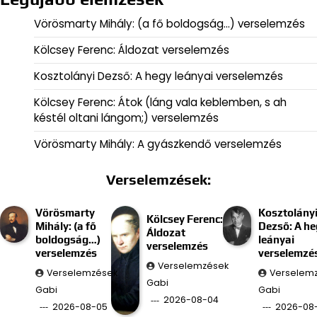
Vörösmarty Mihály: (a fő boldogság…) verselemzés
Kölcsey Ferenc: Áldozat verselemzés
Kosztolányi Dezső: A hegy leányai verselemzés
Kölcsey Ferenc: Átok (láng vala keblemben, s ah
késtél oltani lángom;) verselemzés
Vörösmarty Mihály: A gyászkendő verselemzés
Verselemzések:
Vörösmarty
Kosztolány
Kölcsey Ferenc:
Mihály: (a fő
Dezső: A he
Áldozat
boldogság…)
leányai
verselemzés
verselemzés
verselemzé
Verselemzések
Verselemzések
Verselem
Gabi
Gabi
Gabi
2026-08-04
2026-08-05
2026-08