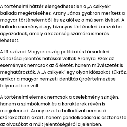
A történelmi háttér elengedhetetlen a „A csikyek”
ballada megértéséhez. Arany János gyakran merített a
magyar történelemből, és ez alól ez a mű sem kivétel. A
ballada eseményei egy bizonyos történelmi korszakba
ágyazódnak, amely a közönség számára ismerős
lehetett.
A 19. századi Magyarország politikai és társadalmi
változásai jelentős hatással voltak Aranyra. Ezek az
események nemcsak az ő életét, hanem művészetét is
meghatározták. A „A csikyek” egy olyan időszakot tükröz,
amikor a magyar nemzeti identitás újraértelmezése
folyamatban volt.
A történelmi elemek nemcsak a cselekmény szintjén,
hanem a szimbólumok és a karakterek révén is
megjelennek. Arany ezzel a balladával nemcsak
szórakoztatni akart, hanem gondolkodásra is ösztönözte
az olvasókat a múlt jelentőségéről a jelenben.