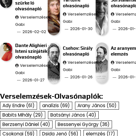
szürke ló
olvasónapló
olvasónapl
olvasónapló
Verselemzések
Verselem
Verselemzések
Gabi
Gabi
Gabi
2026-01-30
2026-01-
2026-02-02
Dante Alighieri –
Csehov: Sirály
Az aranyem
Isteni színjáték
olvasónapló
elemzés
olvasónapló
Verselemzések
Verselem
Verselemzések
Gabi
Gabi
Gabi
2026-01-26
2026-01-
2026-01-27
Verselemzések-Olvasónaplók:
Ady Endre
(61)
analízis
(69)
Arany János
(50)
Babits Mihály
(29)
Batsányi János
(40)
Berzsenyi Dániel
(40)
Bessenyei György
(36)
Csokonai
(59)
Dsida Jenő
(56)
elemzés
(17)