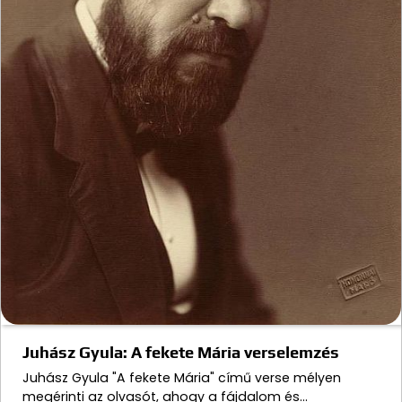
Juhász Gyula: A fekete Mária verselemzés
Juhász Gyula "A fekete Mária" című verse mélyen
megérinti az olvasót, ahogy a fájdalom és…