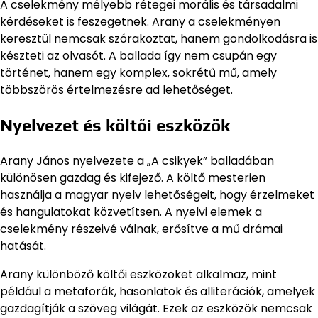
A cselekmény mélyebb rétegei morális és társadalmi
kérdéseket is feszegetnek. Arany a cselekményen
keresztül nemcsak szórakoztat, hanem gondolkodásra is
készteti az olvasót. A ballada így nem csupán egy
történet, hanem egy komplex, sokrétű mű, amely
többszörös értelmezésre ad lehetőséget.
Nyelvezet és költői eszközök
Arany János nyelvezete a „A csikyek” balladában
különösen gazdag és kifejező. A költő mesterien
használja a magyar nyelv lehetőségeit, hogy érzelmeket
és hangulatokat közvetítsen. A nyelvi elemek a
cselekmény részeivé válnak, erősítve a mű drámai
hatását.
Arany különböző költői eszközöket alkalmaz, mint
például a metaforák, hasonlatok és alliterációk, amelyek
gazdagítják a szöveg világát. Ezek az eszközök nemcsak