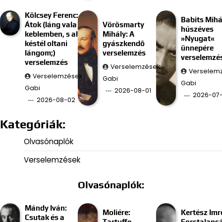
Kölcsey Ferenc:
Babits Mihá
Átok (láng vala
Vörösmarty
húszéves
keblemben, s ah
Mihály: A
»Nyugat«
késtél oltani
gyászkendő
ünnepére
lángom;)
verselemzés
verselemzé
verselemzés
Verselemzések
Verselem
Verselemzések
Gabi
Gabi
Gabi
2026-08-01
2026-07-
2026-08-02
Kategóriák:
Olvasónaplók
Verselemzések
Olvasónaplók:
Mándy Iván:
Moliére:
Kertész Imr
Csutak és a
Tartuffe
Sorstalans