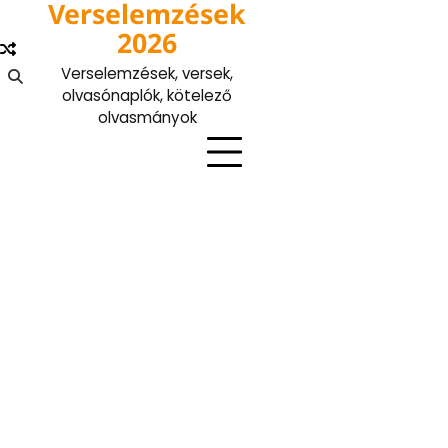
Verselemzések
Skip
to
2026
content
Verselemzések, versek,
olvasónaplók, kötelező
olvasmányok