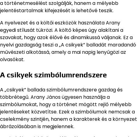
a történetmesélést szolgálják, hanem a mélyebb
jelentéstartalmak kifejezését is lehetővé teszik.
A nyelvezet és a költői eszközök használata Arany
egyedi stílusát tükrözi. A költő képes úgy alakítani a
szavakat, hogy azok élővé és dinamikussá váljanak. Ez a
nyelvi gazdagság teszi a „A csikyek” balladát maradandó
művészeti alkotássá, amely a mai napig lenyűgözi az
olvasókat.
A csikyek szimbólumrendszere
A „csikyek” ballada szimbólumrendszere gazdag és
többrétegű. Arany János ügyesen használja a
szimbólumokat, hogy a történet mögött rejlő mélyebb
jelentéseket közvetítse. Ezek a szimbólumok nemcsak a
cselekmény szintjén, hanem a karakterek és a környezet
ábrázolásában is megjelennek.