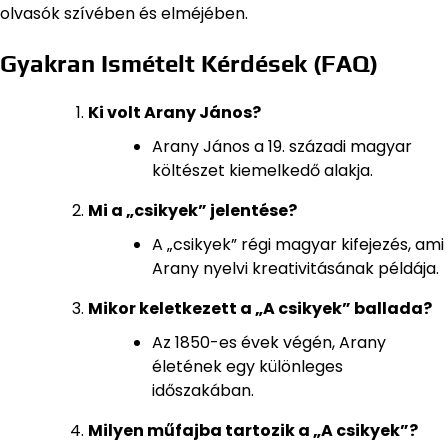
olvasók szívében és elméjében.
Gyakran Ismételt Kérdések (FAQ)
Ki volt Arany János?
Arany János a 19. századi magyar
költészet kiemelkedő alakja.
Mi a „csikyek” jelentése?
A „csikyek” régi magyar kifejezés, ami
Arany nyelvi kreativitásának példája.
Mikor keletkezett a „A csikyek” ballada?
Az 1850-es évek végén, Arany
életének egy különleges
időszakában.
Milyen műfajba tartozik a „A csikyek”?