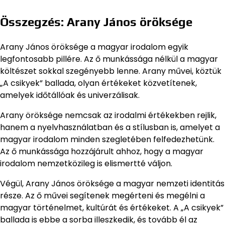
Összegzés: Arany János öröksége
Arany János öröksége a magyar irodalom egyik
legfontosabb pillére. Az ő munkássága nélkül a magyar
költészet sokkal szegényebb lenne. Arany művei, köztük
„A csikyek” ballada, olyan értékeket közvetítenek,
amelyek időtállóak és univerzálisak.
Arany öröksége nemcsak az irodalmi értékekben rejlik,
hanem a nyelvhasználatban és a stílusban is, amelyet a
magyar irodalom minden szegletében felfedezhetünk.
Az ő munkássága hozzájárult ahhoz, hogy a magyar
irodalom nemzetközileg is elismertté váljon.
Végül, Arany János öröksége a magyar nemzeti identitás
része. Az ő művei segítenek megérteni és megélni a
magyar történelmet, kultúrát és értékeket. A „A csikyek”
ballada is ebbe a sorba illeszkedik, és tovább él az