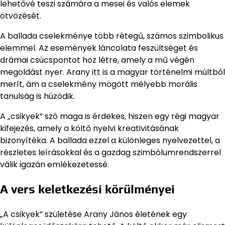
lehetővé teszi számára a mesei és valós elemek
ötvözését.
A ballada cselekménye több rétegű, számos szimbolikus
elemmel. Az események láncolata feszültséget és
drámai csúcspontot hoz létre, amely a mű végén
megoldást nyer. Arany itt is a magyar történelmi múltból
merít, ám a cselekmény mögött mélyebb morális
tanulság is húzódik.
A „csikyek” szó maga is érdekes, hiszen egy régi magyar
kifejezés, amely a költő nyelvi kreativitásának
bizonyítéka. A ballada ezzel a különleges nyelvezettel, a
részletes leírásokkal és a gazdag szimbólumrendszerrel
válik igazán emlékezetessé.
A vers keletkezési körülményei
„A csikyek” születése Arany János életének egy