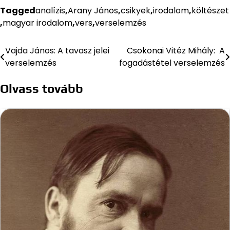
Tagged
analízis
,
Arany János
,
csikyek
,
irodalom
,
költészet
,
magyar irodalom
,
vers
,
verselemzés
Vajda János: A tavasz jelei
Csokonai Vitéz Mihály: A
Bejegyzés
verselemzés
fogadástétel verselemzés
navigáció
Olvass tovább