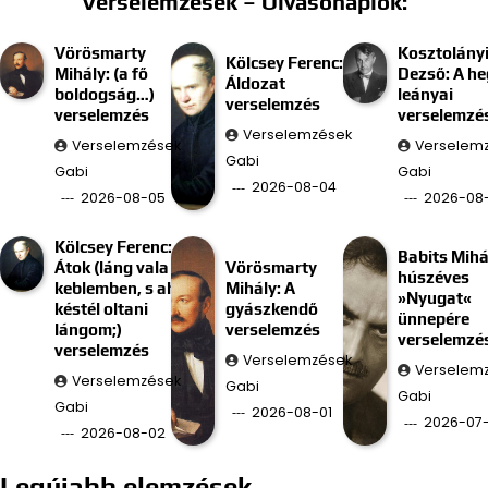
Verselemzések – Olvasónaplók:
Vörösmarty
Kosztolány
Kölcsey Ferenc:
Mihály: (a fő
Dezső: A he
Áldozat
boldogság…)
leányai
verselemzés
verselemzés
verselemzé
Verselemzések
Verselemzések
Verselem
Gabi
Gabi
Gabi
2026-08-04
2026-08-05
2026-08
Kölcsey Ferenc:
Babits Mihá
Átok (láng vala
Vörösmarty
húszéves
keblemben, s ah
Mihály: A
»Nyugat«
késtél oltani
gyászkendő
ünnepére
lángom;)
verselemzés
verselemzé
verselemzés
Verselemzések
Verselem
Verselemzések
Gabi
Gabi
Gabi
2026-08-01
2026-07-
2026-08-02
Legújabb elemzések