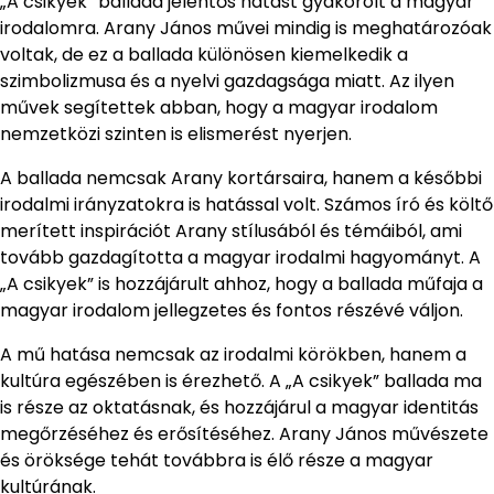
„A csikyek” ballada jelentős hatást gyakorolt a magyar
irodalomra. Arany János művei mindig is meghatározóak
voltak, de ez a ballada különösen kiemelkedik a
szimbolizmusa és a nyelvi gazdagsága miatt. Az ilyen
művek segítettek abban, hogy a magyar irodalom
nemzetközi szinten is elismerést nyerjen.
A ballada nemcsak Arany kortársaira, hanem a későbbi
irodalmi irányzatokra is hatással volt. Számos író és költő
merített inspirációt Arany stílusából és témáiból, ami
tovább gazdagította a magyar irodalmi hagyományt. A
„A csikyek” is hozzájárult ahhoz, hogy a ballada műfaja a
magyar irodalom jellegzetes és fontos részévé váljon.
A mű hatása nemcsak az irodalmi körökben, hanem a
kultúra egészében is érezhető. A „A csikyek” ballada ma
is része az oktatásnak, és hozzájárul a magyar identitás
megőrzéséhez és erősítéséhez. Arany János művészete
és öröksége tehát továbbra is élő része a magyar
kultúrának.