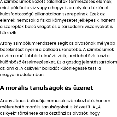
A szimbólumok között találhatók természetes elemek,
mint például a víz vagy a hegyek, amelyek a történet
kulcsfontosságú pillanataiban szerepelnek. Ezek az
elemek nemcsak a fizikai környezetet jelképezik, hanem
a szereplők belső világát és a társadalmi viszonyokat is
tükrözik.
Arany szimbólumrendszere segít az olvasónak mélyebb
betekintést nyerni a ballada üzenetébe. A szimbólumok
révén a mű többértelművé válik, ami lehetővé teszi a
különböző értelmezéseket. Ez a gazdag jelentéstartalom
az, ami a „A csikyek” balladát különlegessé teszi a
magyar irodalomban.
A morális tanulságok és üzenet
Arany János balladája nemcsak szórakoztató, hanem
mélyreható morális tanulságokat is közvetít. A „A
csikyek” története arra ösztönzi az olvasót, hogy