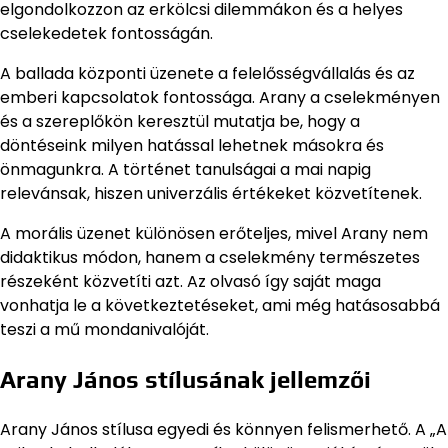
elgondolkozzon az erkölcsi dilemmákon és a helyes
cselekedetek fontosságán.
A ballada központi üzenete a felelősségvállalás és az
emberi kapcsolatok fontossága. Arany a cselekményen
és a szereplőkön keresztül mutatja be, hogy a
döntéseink milyen hatással lehetnek másokra és
önmagunkra. A történet tanulságai a mai napig
relevánsak, hiszen univerzális értékeket közvetítenek.
A morális üzenet különösen erőteljes, mivel Arany nem
didaktikus módon, hanem a cselekmény természetes
részeként közvetíti azt. Az olvasó így saját maga
vonhatja le a következtetéseket, ami még hatásosabbá
teszi a mű mondanivalóját.
Arany János stílusának jellemzői
Arany János stílusa egyedi és könnyen felismerhető. A „A