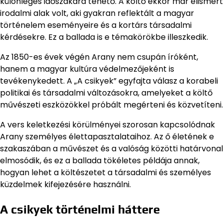
különleges időszakára tehető. A költő ekkor már elismert
irodalmi alak volt, aki gyakran reflektált a magyar
történelem eseményeire és a kortárs társadalmi
kérdésekre. Ez a ballada is e témakörökbe illeszkedik.
Az 1850-es évek végén Arany nem csupán íróként,
hanem a magyar kultúra védelmezőjeként is
tevékenykedett. A „A csikyek” egyfajta válasz a korabeli
politikai és társadalmi változásokra, amelyeket a költő
művészeti eszközökkel próbált megérteni és közvetíteni.
A vers keletkezési körülményei szorosan kapcsolódnak
Arany személyes élettapasztalataihoz. Az ő életének e
szakaszában a művészet és a valóság közötti határvonal
elmosódik, és ez a ballada tökéletes példája annak,
hogyan lehet a költészetet a társadalmi és személyes
küzdelmek kifejezésére használni.
A csikyek történelmi háttere