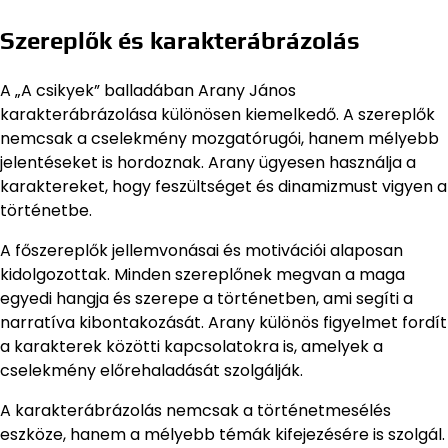
Szereplők és karakterábrázolás
A „A csikyek” balladában Arany János
karakterábrázolása különösen kiemelkedő. A szereplők
nemcsak a cselekmény mozgatórugói, hanem mélyebb
jelentéseket is hordoznak. Arany ügyesen használja a
karaktereket, hogy feszültséget és dinamizmust vigyen a
történetbe.
A főszereplők jellemvonásai és motivációi alaposan
kidolgozottak. Minden szereplőnek megvan a maga
egyedi hangja és szerepe a történetben, ami segíti a
narratíva kibontakozását. Arany különös figyelmet fordít
a karakterek közötti kapcsolatokra is, amelyek a
cselekmény előrehaladását szolgálják.
A karakterábrázolás nemcsak a történetmesélés
eszköze, hanem a mélyebb témák kifejezésére is szolgál.