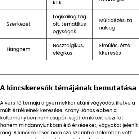
kek
Logikailag tag
Múltidézés, ta
Szerkezet
olt, tematikus
nulság
egységek
Nosztalgikus,
Elmúlás, érté
Hangnem
elégikus
kkeresés
A kincskeresők témájának bemutatása
A vers fő témája a gyermekkor utáni vágyódás, illetve a
múlt értékeinek keresése. Arany János ebben a
költeményben nem csupán saját emlékeit idézi fel,
hanem mindannyiunkban élő érzéseket, vágyakat jelenít
meg. A kincskeresés nem szó szerinti értelemben vett