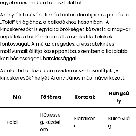
egyetemes emberi tapasztalattal.
Arany életművének más fontos darabjaihoz, például a
„Toldi” trilógiához, a balladákhoz hasonlóan „A
kincskeresők” is egyfajta örökséget közvetít: a magyar
néplélek, a történelmi múlt, a családi kötelékek
fontosságát. A mű az öregedés, a visszatekintés
motívumait állítja középpontba, szemben a fiatalabb
kori hősiességgel, harciassággal.
Az alábbi táblázatban röviden összehasonlítjuk „A
kincskeresők” helyét Arany János más művei között:
Hangsú
Mű
Fő téma
Korszak
ly
Hősiessé
Fiatalkor
Külső vilá
Toldi
g, küzdel
i
g
em