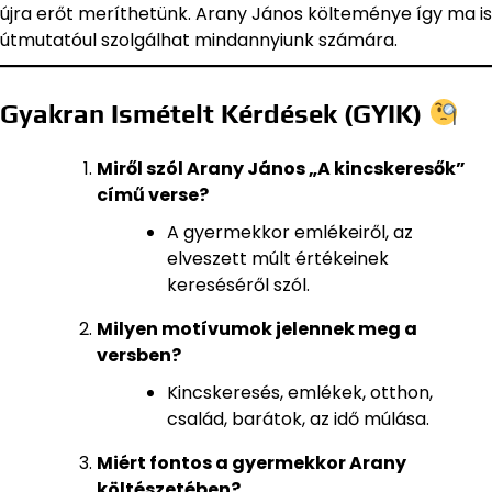
újra erőt meríthetünk. Arany János költeménye így ma is
útmutatóul szolgálhat mindannyiunk számára.
Gyakran Ismételt Kérdések (GYIK)
Miről szól Arany János „A kincskeresők”
című verse?
A gyermekkor emlékeiről, az
elveszett múlt értékeinek
kereséséről szól.
Milyen motívumok jelennek meg a
versben?
Kincskeresés, emlékek, otthon,
család, barátok, az idő múlása.
Miért fontos a gyermekkor Arany
költészetében?