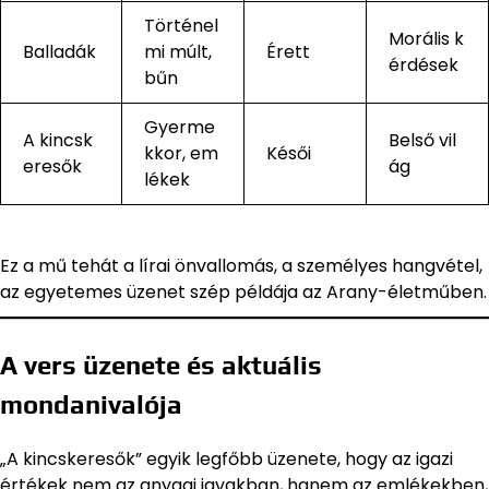
Történel
Morális k
Balladák
mi múlt,
Érett
érdések
bűn
Gyerme
A kincsk
Belső vil
kkor, em
Késői
eresők
ág
lékek
Ez a mű tehát a lírai önvallomás, a személyes hangvétel,
az egyetemes üzenet szép példája az Arany-életműben.
A vers üzenete és aktuális
mondanivalója
„A kincskeresők” egyik legfőbb üzenete, hogy az igazi
értékek nem az anyagi javakban, hanem az emlékekben,