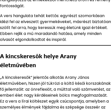
fontosságát.
A vers hangulata tehát kettős: egyrészt szomorkásan
idézi fel az elveszett gyermekéveket, másrészt biztatóan
szólít fel arra, hogy keressük meg életünk igazi értékeit.
Ebben rejlik a mű maradandó hatása, amely minden
olvasót elgondolkodtat és inspirál.
A kincskeresők helye Arany
életművében
„A kincskeresők” jelentős alkotás Arany János
életművében, hiszen jól tükrözi a költő késői korszakának
fő jellemzőit: az önreflexiót, a múlttal való számvetést, az
emberi élet nagy kérdéseinek bölcs megfogalmazását.
Ez a vers a lírai költészet egyik csúcspontja, amelyben a
személyes élmények fájdalma és szépsége összeér az