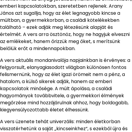
emberi kapcsolatokban, szeretetben rejlenek. Arany
János azt sugallja, hogy az élet legnagyobb kincse a
múltban, a gyermekkorban, a családi kötelékekben
található – ezek adják meg létezésünk alapját és
értelmét. A vers arra ösztönöz, hogy ne hagyjuk elveszni
az emlékeket, hanem őrizzük meg őket, s merítsünk
belőlük erőt a mindennapokban.
A vers aktuális mondanivalója napjainkban is érvényes: a
felgyorsult, elanyagiasodott világban különösen fontos
felismernünk, hogy az élet igazi örömeit nem a pénz, a
hatalom, a külső sikerek adják, hanem az emberi
kapcsolatok minősége. A múlt ápolása, a családi
hagyományok továbbvitele, a gyermekkori élmények
megőrzése mind hozzájárulnak ahhoz, hogy boldogabb,
kiegyensúlyozottabb életet élhessünk.
A vers üzenete tehát univerzális: minden életkorban
visszatérhetünk a saját „kincseinkhez”, s ezekből újra és