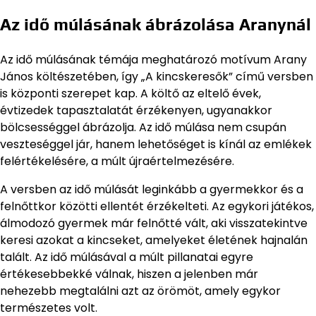
Az idő múlásának ábrázolása Aranynál
Az idő múlásának témája meghatározó motívum Arany
János költészetében, így „A kincskeresők” című versben
is központi szerepet kap. A költő az eltelő évek,
évtizedek tapasztalatát érzékenyen, ugyanakkor
bölcsességgel ábrázolja. Az idő múlása nem csupán
veszteséggel jár, hanem lehetőséget is kínál az emlékek
felértékelésére, a múlt újraértelmezésére.
A versben az idő múlását leginkább a gyermekkor és a
felnőttkor közötti ellentét érzékelteti. Az egykori játékos,
álmodozó gyermek már felnőtté vált, aki visszatekintve
keresi azokat a kincseket, amelyeket életének hajnalán
talált. Az idő múlásával a múlt pillanatai egyre
értékesebbekké válnak, hiszen a jelenben már
nehezebb megtalálni azt az örömöt, amely egykor
természetes volt.