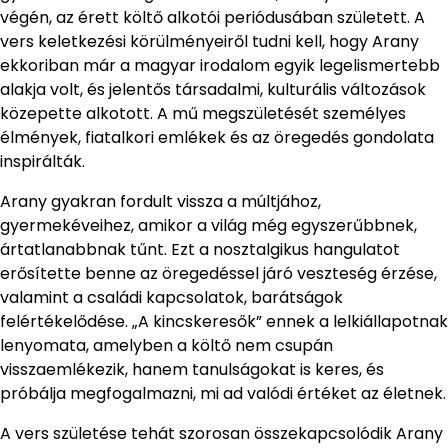
végén, az érett költő alkotói periódusában született. A
vers keletkezési körülményeiről tudni kell, hogy Arany
ekkoriban már a magyar irodalom egyik legelismertebb
alakja volt, és jelentős társadalmi, kulturális változások
közepette alkotott. A mű megszületését személyes
élmények, fiatalkori emlékek és az öregedés gondolata
inspirálták.
Arany gyakran fordult vissza a múltjához,
gyermekéveihez, amikor a világ még egyszerűbbnek,
ártatlanabbnak tűnt. Ezt a nosztalgikus hangulatot
erősítette benne az öregedéssel járó veszteség érzése,
valamint a családi kapcsolatok, barátságok
felértékelődése. „A kincskeresők” ennek a lelkiállapotnak
lenyomata, amelyben a költő nem csupán
visszaemlékezik, hanem tanulságokat is keres, és
próbálja megfogalmazni, mi ad valódi értéket az életnek.
A vers születése tehát szorosan összekapcsolódik Arany