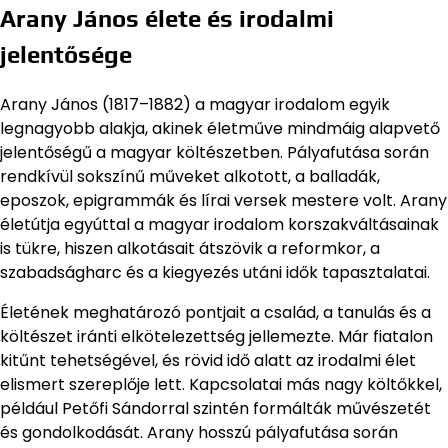
Arany János élete és irodalmi
jelentősége
Arany János (1817–1882) a magyar irodalom egyik
legnagyobb alakja, akinek életműve mindmáig alapvető
jelentőségű a magyar költészetben. Pályafutása során
rendkívül sokszínű műveket alkotott, a balladák,
eposzok, epigrammák és lírai versek mestere volt. Arany
életútja egyúttal a magyar irodalom korszakváltásainak
is tükre, hiszen alkotásait átszövik a reformkor, a
szabadságharc és a kiegyezés utáni idők tapasztalatai.
Életének meghatározó pontjait a család, a tanulás és a
költészet iránti elkötelezettség jellemezte. Már fiatalon
kitűnt tehetségével, és rövid idő alatt az irodalmi élet
elismert szereplője lett. Kapcsolatai más nagy költőkkel,
például Petőfi Sándorral szintén formálták művészetét
és gondolkodását. Arany hosszú pályafutása során