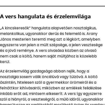
A vers hangulata és érzelemvilága
„A kincskeresők” hangulata alapvetően nosztalgikus,
melankolikus, ugyanakkor derűs és felemelő is. Arany
János mesterien teremti meg azt a légkört, amelyben
egyszerre van jelen a múlt szépsége, a jelen vesztesége
és a jövő reménye. A vers olvasása közben az olvasó
nem csak a költő, hanem saját múltjához is közelebb
kerül.
Az érzelemvilág gazdagsága abban rejlik, hogy a
nosztalgia sosem válik öncélúvá vagy túlzóvá. A költő
őszintén, hitelesen szól a gyermekkor örömeiről és a
felnőttkor kihívásairól, miközben az emlékek felidézése
inkább erőt ad, mintsem elkeserít. A vers így egyszerre
szól a hiányról, a veszteségről, a múló időről, ugyanakkor
hangsúlyozza az emlékekből meríthető öröm és remény