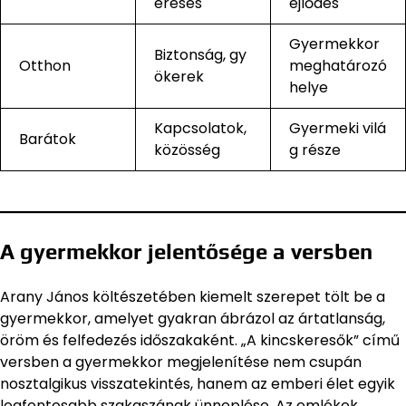
eresés
ejlődés
Gyermekkor
Biztonság, gy
Otthon
meghatározó
ökerek
helye
Kapcsolatok,
Gyermeki vilá
Barátok
közösség
g része
A gyermekkor jelentősége a versben
Arany János költészetében kiemelt szerepet tölt be a
gyermekkor, amelyet gyakran ábrázol az ártatlanság,
öröm és felfedezés időszakaként. „A kincskeresők” című
versben a gyermekkor megjelenítése nem csupán
nosztalgikus visszatekintés, hanem az emberi élet egyik
legfontosabb szakaszának ünneplése. Az emlékek,