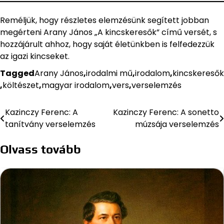
Reméljük, hogy részletes elemzésünk segített jobban
megérteni Arany János „A kincskeresők” című versét, s
hozzájárult ahhoz, hogy saját életünkben is felfedezzük
az igazi kincseket.
Tagged
Arany János
,
irodalmi mű
,
irodalom
,
kincskeresők
,
költészet
,
magyar irodalom
,
vers
,
verselemzés
Kazinczy Ferenc: A
Kazinczy Ferenc: A sonetto
Bejegyzés
tanítvány verselemzés
múzsája verselemzés
navigáció
Olvass tovább