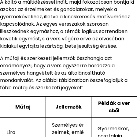
A költő a múltidézéssel indít, majd fokozatosan bontja ki
azokat az érzelmeket és gondolatokat, melyek a
gyermekévekhez, illetve a kincskeresés motívumához
kapcsolódnak. Az egyes versszakok szorosan
illeszkednek egymáshoz, a témák logikus sorrendben
követik egymást, s a vers végére érve az olvasóban
kialakul egyfajta lezártság, beteljesültség érzése.
A műfaji és szerkezeti jellemzők összhangja azt
eredményezi, hogy a vers egyszerre hordozza a
személyes hangvételt és az általánosítható
mondanivalót. Az alábbi táblázatban összefoglaljuk a
főbb műfaji és szerkezeti jegyeket:
Példák a ver
Műfaj
Jellemzők
sből
Személyes ér
Gyermekkor,
Líra
zelmek, emlé
nosztalgia