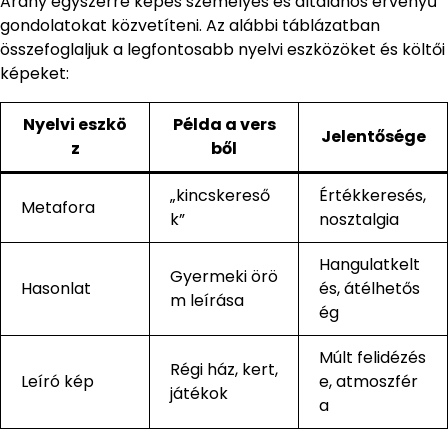
Arany egyszerre képes személyes és általános érvényű
gondolatokat közvetíteni. Az alábbi táblázatban
összefoglaljuk a legfontosabb nyelvi eszközöket és költői
képeket:
Nyelvi eszkö
Példa a vers
Jelentősége
z
ből
„kincskereső
Értékkeresés,
Metafora
k”
nosztalgia
Hangulatkelt
Gyermeki örö
Hasonlat
és, átélhetős
m leírása
ég
Múlt felidézés
Régi ház, kert,
Leíró kép
e, atmoszfér
játékok
a