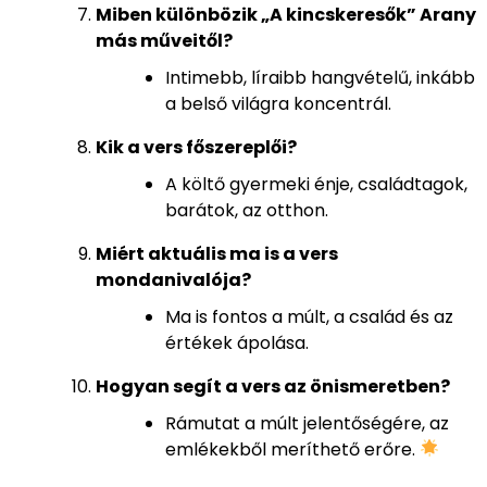
Miben különbözik „A kincskeresők” Arany
más műveitől?
Intimebb, líraibb hangvételű, inkább
a belső világra koncentrál.
Kik a vers főszereplői?
A költő gyermeki énje, családtagok,
barátok, az otthon.
Miért aktuális ma is a vers
mondanivalója?
Ma is fontos a múlt, a család és az
értékek ápolása.
Hogyan segít a vers az önismeretben?
Rámutat a múlt jelentőségére, az
emlékekből meríthető erőre.