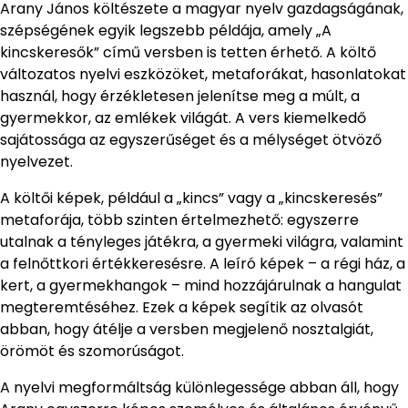
Arany János költészete a magyar nyelv gazdagságának,
szépségének egyik legszebb példája, amely „A
kincskeresők” című versben is tetten érhető. A költő
változatos nyelvi eszközöket, metaforákat, hasonlatokat
használ, hogy érzékletesen jelenítse meg a múlt, a
gyermekkor, az emlékek világát. A vers kiemelkedő
sajátossága az egyszerűséget és a mélységet ötvöző
nyelvezet.
A költői képek, például a „kincs” vagy a „kincskeresés”
metaforája, több szinten értelmezhető: egyszerre
utalnak a tényleges játékra, a gyermeki világra, valamint
a felnőttkori értékkeresésre. A leíró képek – a régi ház, a
kert, a gyermekhangok – mind hozzájárulnak a hangulat
megteremtéséhez. Ezek a képek segítik az olvasót
abban, hogy átélje a versben megjelenő nosztalgiát,
örömöt és szomorúságot.
A nyelvi megformáltság különlegessége abban áll, hogy