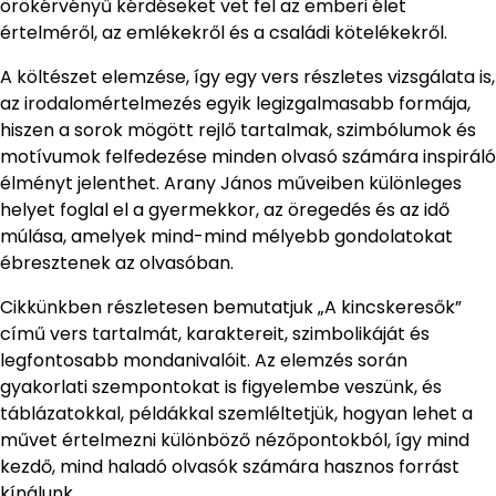
örökérvényű kérdéseket vet fel az emberi élet
értelméről, az emlékekről és a családi kötelékekről.
A költészet elemzése, így egy vers részletes vizsgálata is,
az irodalomértelmezés egyik legizgalmasabb formája,
hiszen a sorok mögött rejlő tartalmak, szimbólumok és
motívumok felfedezése minden olvasó számára inspiráló
élményt jelenthet. Arany János műveiben különleges
helyet foglal el a gyermekkor, az öregedés és az idő
múlása, amelyek mind-mind mélyebb gondolatokat
ébresztenek az olvasóban.
Cikkünkben részletesen bemutatjuk „A kincskeresők”
című vers tartalmát, karaktereit, szimbolikáját és
legfontosabb mondanivalóit. Az elemzés során
gyakorlati szempontokat is figyelembe veszünk, és
táblázatokkal, példákkal szemléltetjük, hogyan lehet a
művet értelmezni különböző nézőpontokból, így mind
kezdő, mind haladó olvasók számára hasznos forrást
kínálunk.