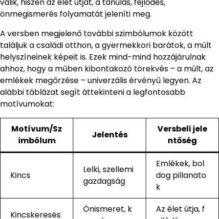
válik, hiszen az élet útját, a tanulás, fejlődés,
önmegismerés folyamatát jeleníti meg.
A versben megjelenő további szimbólumok között
találjuk a családi otthon, a gyermekkori barátok, a múlt
helyszíneinek képeit is. Ezek mind-mind hozzájárulnak
ahhoz, hogy a műben kibontakozó törekvés – a múlt, az
emlékek megőrzése – univerzális érvényű legyen. Az
alábbi táblázat segít áttekinteni a legfontosabb
motívumokat:
Motívum/Sz
Versbeli jele
Jelentés
imbólum
ntőség
Emlékek, bol
Lelki, szellemi
Kincs
dog pillanato
gazdagság
k
Önismeret, k
Az élet útja, f
Kincskeresés