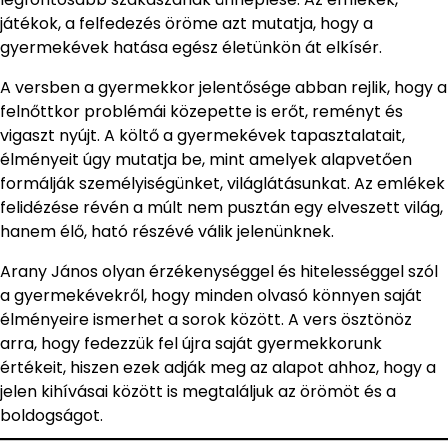
játékok, a felfedezés öröme azt mutatja, hogy a
gyermekévek hatása egész életünkön át elkísér.
A versben a gyermekkor jelentősége abban rejlik, hogy a
felnőttkor problémái közepette is erőt, reményt és
vigaszt nyújt. A költő a gyermekévek tapasztalatait,
élményeit úgy mutatja be, mint amelyek alapvetően
formálják személyiségünket, világlátásunkat. Az emlékek
felidézése révén a múlt nem pusztán egy elveszett világ,
hanem élő, ható részévé válik jelenünknek.
Arany János olyan érzékenységgel és hitelességgel szól
a gyermekévekről, hogy minden olvasó könnyen saját
élményeire ismerhet a sorok között. A vers ösztönöz
arra, hogy fedezzük fel újra saját gyermekkorunk
értékeit, hiszen ezek adják meg az alapot ahhoz, hogy a
jelen kihívásai között is megtaláljuk az örömöt és a
boldogságot.