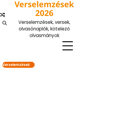
Verselemzések
Skip
to
2026
content
Verselemzések, versek,
olvasónaplók, kötelező
olvasmányok
Verselemzések