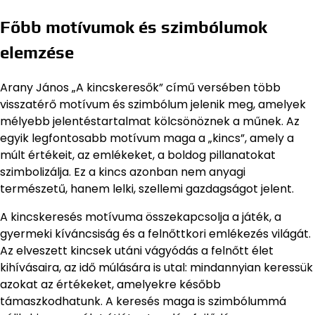
Főbb motívumok és szimbólumok
elemzése
Arany János „A kincskeresők” című versében több
visszatérő motívum és szimbólum jelenik meg, amelyek
mélyebb jelentéstartalmat kölcsönöznek a műnek. Az
egyik legfontosabb motívum maga a „kincs”, amely a
múlt értékeit, az emlékeket, a boldog pillanatokat
szimbolizálja. Ez a kincs azonban nem anyagi
természetű, hanem lelki, szellemi gazdagságot jelent.
A kincskeresés motívuma összekapcsolja a játék, a
gyermeki kíváncsiság és a felnőttkori emlékezés világát.
Az elveszett kincsek utáni vágyódás a felnőtt élet
kihívásaira, az idő múlására is utal: mindannyian keressük
azokat az értékeket, amelyekre később
támaszkodhatunk. A keresés maga is szimbólummá