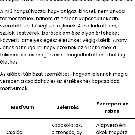
A mű hangsúlyozza, hogy az igazi kincsek nem anyagi
természetűek, hanem az emberi kapcsolatokban,
szeretetben, hűségben rejlenek. A családi otthon, a
szülők, testvérek, barátok emléke olyan értékeket
közvetít, amelyek egész életünket végigkísérik. Arany
János azt sugallja, hogy ezeknek az értékeknek a
felismerése és megőrzése elengedhetetlen a boldog
élethez.
Az alábbi táblázat szemlélteti, hogyan jelennek meg a
versben a családhoz és az értékekhez kapcsolódó
motívumok:
Szerepe a ve
Motívum
Jelentés
rsben
Kapcsolatok,
Alapvető ért
Család
biztonság, gy
ékek megőrz