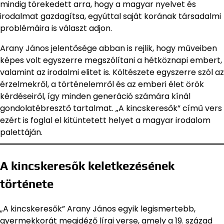
mindig törekedett arra, hogy a magyar nyelvet és
irodalmat gazdagítsa, egyúttal saját korának társadalmi
problémáira is választ adjon.
Arany János jelentősége abban is rejlik, hogy műveiben
képes volt egyszerre megszólítani a hétköznapi embert,
valamint az irodalmi elitet is. Költészete egyszerre szól az
érzelmekről, a történelemről és az emberi élet örök
kérdéseiről, így minden generáció számára kínál
gondolatébresztő tartalmat. „A kincskeresők” című vers
ezért is foglal el kitüntetett helyet a magyar irodalom
palettáján.
A kincskeresők keletkezésének
története
„A kincskeresők” Arany János egyik legismertebb,
gyermekkorát megidéző lírai verse, amely a 19. század