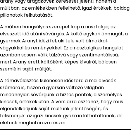
arany vagy drágakövek keresését jelenti, hanem a
múltban, az emlékekben fellelhető, igazi értékek, boldog
pillanatok felkutatását.
A műben hangsúlyos szerepet kap a nosztalgia, az
elveszett idő utáni sóvárgás. A költő egykori önmagát, a
gyermek Aranyt idézi fel, aki tele volt álmokkal,
vágyakkal és reményekkel. Ez a nosztalgikus hangulat
azonban sosem válik túlzóvá vagy szentimentálissá,
mert Arany érett költőként képes kívülről, bölcsen
szemlélni saját múltját.
A témaválasztás különösen időszerű a mai olvasók
számára is, hiszen a gyorsan változó világban
mindannyian sóvárgunk a biztos pontok, a személyes
kincsek, értékek után. A vers arra ösztönöz, hogy mi is
elgondolkodjunk saját múltunk jelentőségén, és
felismerjük: az igazi kincsek gyakran láthatatlanok, de
életünk meghatározó részei.