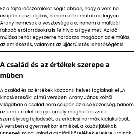
Ez a fajta időszemlélet segít abban, hogy a vers ne
csupán nosztalgikus, hanem előremutató is legyen:
Arany nemcsak a veszteségekre, hanem a múltból
fakadó erőforrásokra is felhívja a figyelmet. Az idő
múlása tehát egyszerre hordozza magában az elmúlás,
az emlékezés, valamint az újjászületés lehetőségét is.
A család és az értékek szerepe a
műben
A család és az értékek központi helyet foglalnak el „A
kincskeresők” című versben. Arany János költői
világában a család nem csupán az első közösség, hanem
az emberi élet alapja, amely meghatározza a
személyiség fejlődését, az erkölcsi normák kialakulását.
A versben a gyermekkor emlékei, a közös játékok,
ünnepek mind-mind a családi kötelékek erejére utalnak.