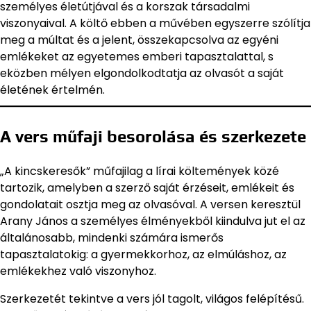
személyes életútjával és a korszak társadalmi
viszonyaival. A költő ebben a művében egyszerre szólítja
meg a múltat és a jelent, összekapcsolva az egyéni
emlékeket az egyetemes emberi tapasztalattal, s
eközben mélyen elgondolkodtatja az olvasót a saját
életének értelmén.
A vers műfaji besorolása és szerkezete
„A kincskeresők” műfajilag a lírai költemények közé
tartozik, amelyben a szerző saját érzéseit, emlékeit és
gondolatait osztja meg az olvasóval. A versen keresztül
Arany János a személyes élményekből kiindulva jut el az
általánosabb, mindenki számára ismerős
tapasztalatokig: a gyermekkorhoz, az elmúláshoz, az
emlékekhez való viszonyhoz.
Szerkezetét tekintve a vers jól tagolt, világos felépítésű.