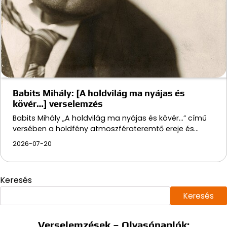
Babits Mihály: [A holdvilág ma nyájas és
kövér…] verselemzés
Babits Mihály „A holdvilág ma nyájas és kövér…” című
versében a holdfény atmoszférateremtő ereje és…
2026-07-20
Keresés
Keresés
Verselemzések – Olvasónaplók: