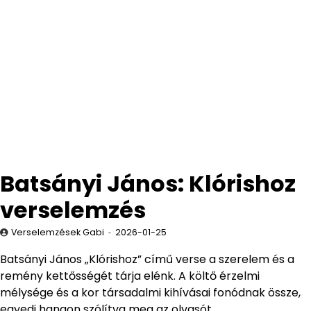
Batsányi János: Klórishoz
verselemzés
Verselemzések Gabi
2026-01-25
Batsányi János „Klórishoz” című verse a szerelem és a
remény kettősségét tárja elénk. A költő érzelmi
mélysége és a kor társadalmi kihívásai fonódnak össze,
egyedi hangon szólítva meg az olvasót.