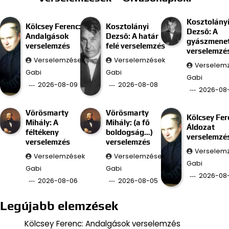
Kosztolány
Kölcsey Ferenc:
Kosztolányi
Dezső: A
Andalgások
Dezső: A határ
gyászmenet
verselemzés
felé verselemzés
verselemzé
Verselemzések
Verselemzések
Verselem
Gabi
Gabi
Gabi
2026-08-09
2026-08-08
2026-08
Vörösmarty
Vörösmarty
Kölcsey Fer
Mihály: A
Mihály: (a fő
Áldozat
féltékeny
boldogság…)
verselemzé
verselemzés
verselemzés
Verselem
Verselemzések
Verselemzések
Gabi
Gabi
Gabi
2026-08
2026-08-06
2026-08-05
Legújabb elemzések
Kölcsey Ferenc: Andalgások verselemzés