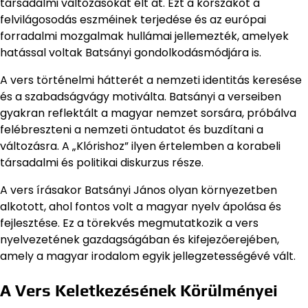
társadalmi változásokat élt át. Ezt a korszakot a
felvilágosodás eszméinek terjedése és az európai
forradalmi mozgalmak hullámai jellemezték, amelyek
hatással voltak Batsányi gondolkodásmódjára is.
A vers történelmi hátterét a nemzeti identitás keresése
és a szabadságvágy motiválta. Batsányi a verseiben
gyakran reflektált a magyar nemzet sorsára, próbálva
felébreszteni a nemzeti öntudatot és buzdítani a
változásra. A „Klórishoz” ilyen értelemben a korabeli
társadalmi és politikai diskurzus része.
A vers írásakor Batsányi János olyan környezetben
alkotott, ahol fontos volt a magyar nyelv ápolása és
fejlesztése. Ez a törekvés megmutatkozik a vers
nyelvezetének gazdagságában és kifejezőerejében,
amely a magyar irodalom egyik jellegzetességévé vált.
A Vers Keletkezésének Körülményei