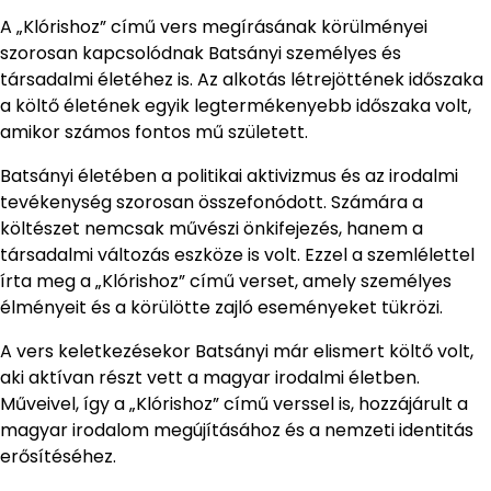
A „Klórishoz” című vers megírásának körülményei
szorosan kapcsolódnak Batsányi személyes és
társadalmi életéhez is. Az alkotás létrejöttének időszaka
a költő életének egyik legtermékenyebb időszaka volt,
amikor számos fontos mű született.
Batsányi életében a politikai aktivizmus és az irodalmi
tevékenység szorosan összefonódott. Számára a
költészet nemcsak művészi önkifejezés, hanem a
társadalmi változás eszköze is volt. Ezzel a szemlélettel
írta meg a „Klórishoz” című verset, amely személyes
élményeit és a körülötte zajló eseményeket tükrözi.
A vers keletkezésekor Batsányi már elismert költő volt,
aki aktívan részt vett a magyar irodalmi életben.
Műveivel, így a „Klórishoz” című verssel is, hozzájárult a
magyar irodalom megújításához és a nemzeti identitás
erősítéséhez.