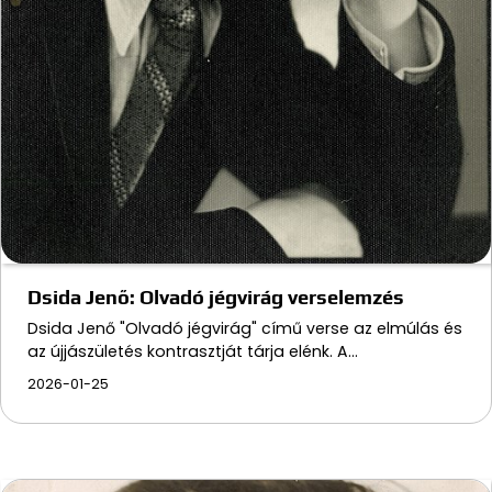
Dsida Jenő: Olvadó jégvirág verselemzés
Dsida Jenő "Olvadó jégvirág" című verse az elmúlás és
az újjászületés kontrasztját tárja elénk. A…
2026-01-25