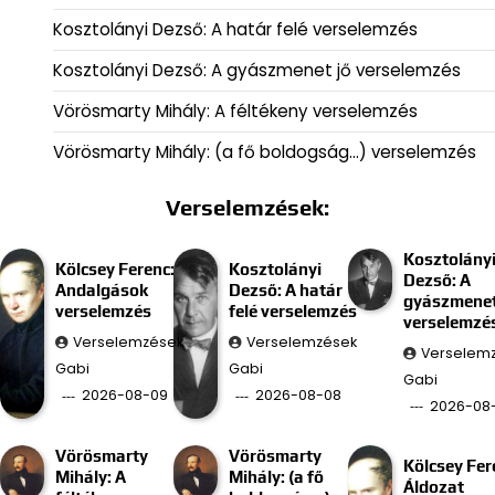
Kosztolányi Dezső: A határ felé verselemzés
Kosztolányi Dezső: A gyászmenet jő verselemzés
Vörösmarty Mihály: A féltékeny verselemzés
Vörösmarty Mihály: (a fő boldogság…) verselemzés
Verselemzések:
Kosztolány
Kölcsey Ferenc:
Kosztolányi
Dezső: A
Andalgások
Dezső: A határ
gyászmenet
verselemzés
felé verselemzés
verselemzé
Verselemzések
Verselemzések
Verselem
Gabi
Gabi
Gabi
2026-08-09
2026-08-08
2026-08
Vörösmarty
Vörösmarty
Kölcsey Fer
Mihály: A
Mihály: (a fő
Áldozat