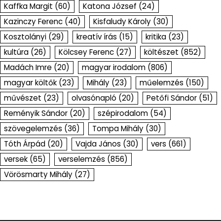
Kaffka Margit
(60)
Katona József
(24)
Kazinczy Ferenc
(40)
Kisfaludy Károly
(30)
Kosztolányi
(29)
kreatív írás
(15)
kritika
(23)
kultúra
(26)
Kölcsey Ferenc
(27)
költészet
(852)
Madách Imre
(20)
magyar irodalom
(806)
magyar költők
(23)
Mihály
(23)
műelemzés
(150)
művészet
(23)
olvasónapló
(20)
Petőfi Sándor
(51)
Reményik Sándor
(20)
szépirodalom
(54)
szövegelemzés
(36)
Tompa Mihály
(30)
Tóth Árpád
(20)
Vajda János
(30)
vers
(661)
versek
(65)
verselemzés
(856)
Vörösmarty Mihály
(27)