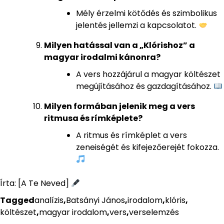
Mély érzelmi kötődés és szimbolikus
jelentés jellemzi a kapcsolatot.
Milyen hatással van a „Klórishoz” a
magyar irodalmi kánonra?
A vers hozzájárul a magyar költészet
megújításához és gazdagításához.
Milyen formában jelenik meg a vers
ritmusa és rímképlete?
A ritmus és rímképlet a vers
zeneiségét és kifejezőerejét fokozza.
Írta: [A Te Neved]
Tagged
analízis
,
Batsányi János
,
irodalom
,
klóris
,
költészet
,
magyar irodalom
,
vers
,
verselemzés