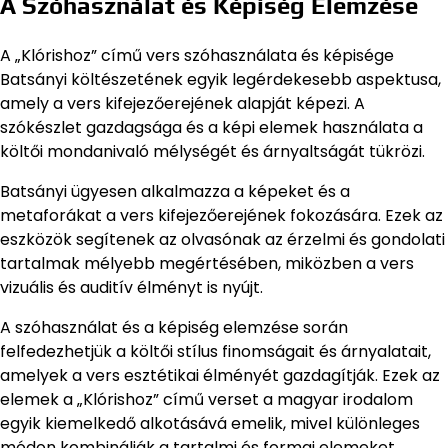
A Szóhasználat és Képiség Elemzése
A „Klórishoz” című vers szóhasználata és képisége
Batsányi költészetének egyik legérdekesebb aspektusa,
amely a vers kifejezőerejének alapját képezi. A
szókészlet gazdagsága és a képi elemek használata a
költői mondanivaló mélységét és árnyaltságát tükrözi.
Batsányi ügyesen alkalmazza a képeket és a
metaforákat a vers kifejezőerejének fokozására. Ezek az
eszközök segítenek az olvasónak az érzelmi és gondolati
tartalmak mélyebb megértésében, miközben a vers
vizuális és auditív élményt is nyújt.
A szóhasználat és a képiség elemzése során
felfedezhetjük a költői stílus finomságait és árnyalatait,
amelyek a vers esztétikai élményét gazdagítják. Ezek az
elemek a „Klórishoz” című verset a magyar irodalom
egyik kiemelkedő alkotásává emelik, mivel különleges
módon kombinálják a tartalmi és formai elemeket.