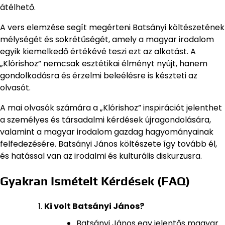
átélhető.
A vers elemzése segít megérteni Batsányi költészetének
mélységét és sokrétűségét, amely a magyar irodalom
egyik kiemelkedő értékévé teszi ezt az alkotást. A
„Klórishoz” nemcsak esztétikai élményt nyújt, hanem
gondolkodásra és érzelmi beleélésre is készteti az
olvasót.
A mai olvasók számára a „Klórishoz” inspirációt jelenthet
a személyes és társadalmi kérdések újragondolására,
valamint a magyar irodalom gazdag hagyományainak
felfedezésére. Batsányi János költészete így tovább él,
és hatással van az irodalmi és kulturális diskurzusra.
Gyakran Ismételt Kérdések (FAQ)
Ki volt Batsányi János?
Batsányi János egy jelentős magyar