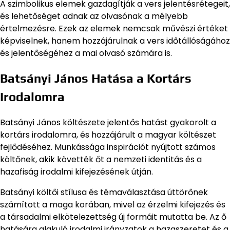
A szimbolikus elemek gazdagítják a vers jelentésrétegeit,
és lehetőséget adnak az olvasónak a mélyebb
értelmezésre. Ezek az elemek nemcsak művészi értéket
képviselnek, hanem hozzájárulnak a vers időtállóságához
és jelentőségéhez a mai olvasó számára is.
Batsányi János Hatása a Kortárs
Irodalomra
Batsányi János költészete jelentős hatást gyakorolt a
kortárs irodalomra, és hozzájárult a magyar költészet
fejlődéséhez. Munkássága inspirációt nyújtott számos
költőnek, akik követték őt a nemzeti identitás és a
hazafiság irodalmi kifejezésének útján.
Batsányi költői stílusa és témaválasztása úttörőnek
számított a maga korában, mivel az érzelmi kifejezés és
a társadalmi elkötelezettség új formáit mutatta be. Az ő
hatására alakuló irodalmi irányzatok a hazaszeretet és a