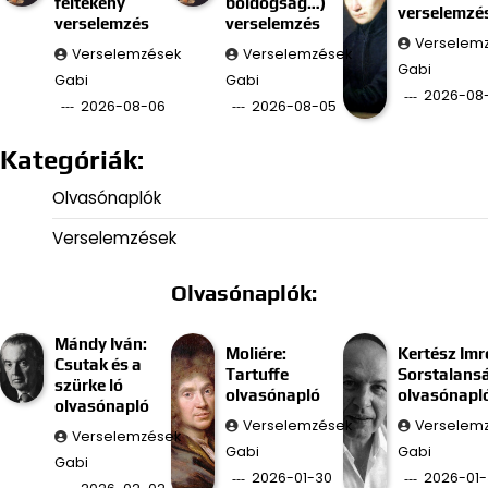
féltékeny
boldogság…)
verselemzé
verselemzés
verselemzés
Verselem
Verselemzések
Verselemzések
Gabi
Gabi
Gabi
2026-08
2026-08-06
2026-08-05
Kategóriák:
Olvasónaplók
Verselemzések
Olvasónaplók:
Mándy Iván:
Moliére:
Kertész Imr
Csutak és a
Tartuffe
Sorstalans
szürke ló
olvasónapló
olvasónapl
olvasónapló
Verselemzések
Verselem
Verselemzések
Gabi
Gabi
Gabi
2026-01-30
2026-01-