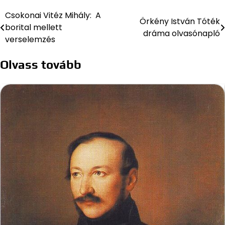
Csokonai Vitéz Mihály: A
Bejegyzés
Örkény István Tóték
borital mellett
dráma olvasónapló
navigáció
verselemzés
Olvass tovább