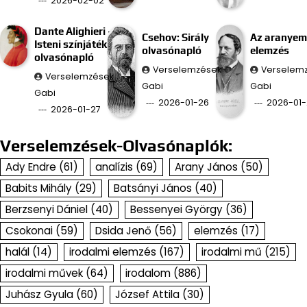
2026-02-02
Dante Alighieri –
Csehov: Sirály
Az aranyem
Isteni színjáték
olvasónapló
elemzés
olvasónapló
Verselemzések
Verselem
Verselemzések
Gabi
Gabi
Gabi
2026-01-26
2026-01-
2026-01-27
Verselemzések-Olvasónaplók:
Ady Endre
(61)
analízis
(69)
Arany János
(50)
Babits Mihály
(29)
Batsányi János
(40)
Berzsenyi Dániel
(40)
Bessenyei György
(36)
Csokonai
(59)
Dsida Jenő
(56)
elemzés
(17)
halál
(14)
irodalmi elemzés
(167)
irodalmi mű
(215)
irodalmi művek
(64)
irodalom
(886)
Juhász Gyula
(60)
József Attila
(30)