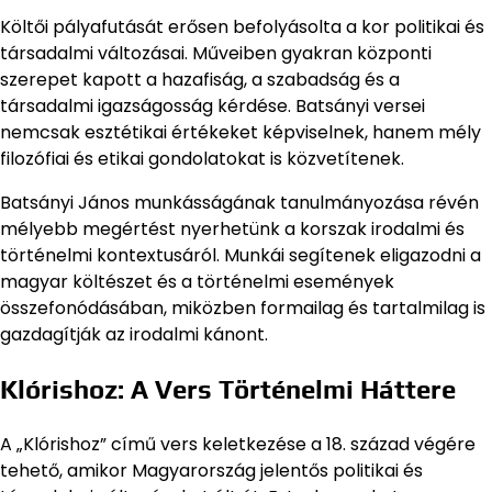
Költői pályafutását erősen befolyásolta a kor politikai és
társadalmi változásai. Műveiben gyakran központi
szerepet kapott a hazafiság, a szabadság és a
társadalmi igazságosság kérdése. Batsányi versei
nemcsak esztétikai értékeket képviselnek, hanem mély
filozófiai és etikai gondolatokat is közvetítenek.
Batsányi János munkásságának tanulmányozása révén
mélyebb megértést nyerhetünk a korszak irodalmi és
történelmi kontextusáról. Munkái segítenek eligazodni a
magyar költészet és a történelmi események
összefonódásában, miközben formailag és tartalmilag is
gazdagítják az irodalmi kánont.
Klórishoz: A Vers Történelmi Háttere
A „Klórishoz” című vers keletkezése a 18. század végére
tehető, amikor Magyarország jelentős politikai és