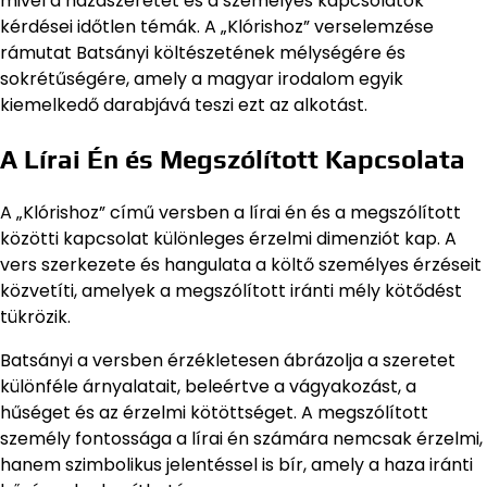
mivel a hazaszeretet és a személyes kapcsolatok
kérdései időtlen témák. A „Klórishoz” verselemzése
rámutat Batsányi költészetének mélységére és
sokrétűségére, amely a magyar irodalom egyik
kiemelkedő darabjává teszi ezt az alkotást.
A Lírai Én és Megszólított Kapcsolata
A „Klórishoz” című versben a lírai én és a megszólított
közötti kapcsolat különleges érzelmi dimenziót kap. A
vers szerkezete és hangulata a költő személyes érzéseit
közvetíti, amelyek a megszólított iránti mély kötődést
tükrözik.
Batsányi a versben érzékletesen ábrázolja a szeretet
különféle árnyalatait, beleértve a vágyakozást, a
hűséget és az érzelmi kötöttséget. A megszólított
személy fontossága a lírai én számára nemcsak érzelmi,
hanem szimbolikus jelentéssel is bír, amely a haza iránti