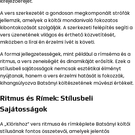
kifejezőerejét.
A vers szerkezetét a gondosan megkomponált strófák
jellemzik, amelyek a költői mondanivaló fokozatos
kibontakozását szolgálják. A szerkezeti felépítés segíti a
vers üzenetének világos és érthető közvetítését,
miközben a lírai én érzelmi ívét is követi.
A formai jellegzetességek, mint például a rímséma és a
ritmus, a vers zeneiségét és dinamikáját erősítik. Ezek a
stílusbeli sajátosságok nemcsak esztétikai élményt
nyújtanak, hanem a vers érzelmi hatását is fokozzák,
kihangsúlyozva Batsányi költészetének művészi értékeit.
Ritmus és Rímek: Stílusbeli
Sajátosságok
A „Klórishoz” vers ritmusa és rímképlete Batsányi költői
stílusának fontos összetevői, amelyek jelentős