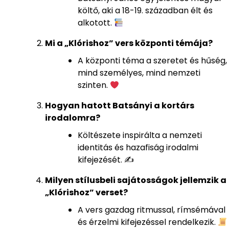
költő, aki a 18-19. században élt és
alkotott.
Mi a „Klórishoz” vers központi témája?
A központi téma a szeretet és hűség,
mind személyes, mind nemzeti
szinten.
Hogyan hatott Batsányi a kortárs
irodalomra?
Költészete inspirálta a nemzeti
identitás és hazafiság irodalmi
kifejezését. ✍️
Milyen stílusbeli sajátosságok jellemzik a
„Klórishoz” verset?
A vers gazdag ritmussal, rímsémával
és érzelmi kifejezéssel rendelkezik.