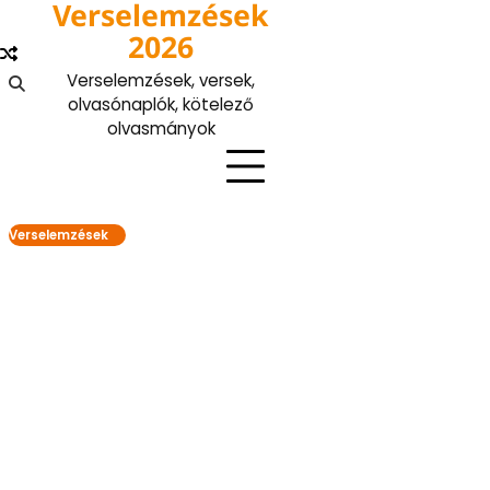
Verselemzések
Skip
to
2026
content
Verselemzések, versek,
olvasónaplók, kötelező
olvasmányok
Verselemzések