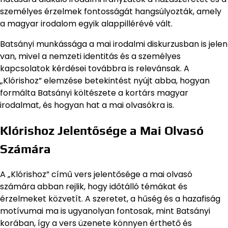
személyes érzelmek fontosságát hangsúlyozták, amely
a magyar irodalom egyik alappillérévé vált.
Batsányi munkássága a mai irodalmi diskurzusban is jelen
van, mivel a nemzeti identitás és a személyes
kapcsolatok kérdései továbbra is relevánsak. A
„Klórishoz” elemzése betekintést nyújt abba, hogyan
formálta Batsányi költészete a kortárs magyar
irodalmat, és hogyan hat a mai olvasókra is.
Klórishoz Jelentősége a Mai Olvasó
Számára
A „Klórishoz” című vers jelentősége a mai olvasó
számára abban rejlik, hogy időtálló témákat és
érzelmeket közvetít. A szeretet, a hűség és a hazafiság
motívumai ma is ugyanolyan fontosak, mint Batsányi
korában, így a vers üzenete könnyen érthető és