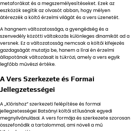
metaforákat és a megszemélyesítéseket. Ezek az
eszközök segítik az olvasót abban, hogy mélyen
átérezzék a költő érzelmi világát és a vers üzenetét.
A hangnem változatossága, a gyengédség és a
szenvedély közötti váltakozás különleges dinamikát ad a
versnek. Ez a változatosság nemcsak a költői kifejezés
gazdagságát mutatja be, hanem a lírai én érzelmi
állapotának változásait is tükrözi, amely a vers egyik
legfőbb művészi értéke.
A Vers Szerkezete és Formai
Jellegzetességei
A „Klórishoz” szerkezeti felépítése és formai
jellegzetességei Batsányi költői stílusának egyedi
megnyilvánulásai. A vers formája és szerkezete szorosan
összefonódik a tartalommal, ami növeli a mű