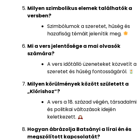
Milyen szimbolikus elemek találhatók a
versben?
Szimbólumok a szeretet, hűség és
hazafiság témáit jelenítik meg.
Mi a vers jelentősége a mai olvasók
számára?
A vers időtálló üzeneteket közvetít a
szeretet és hűség fontosságáról.
Milyen körülmények között született a
„Klórishoz”?
A vers a 18. század végén, társadalmi
és politikai változások idején
keletkezett.
Hogyan ábrázolja Batsányi a lírai én és
megszólított kapcsolatát?