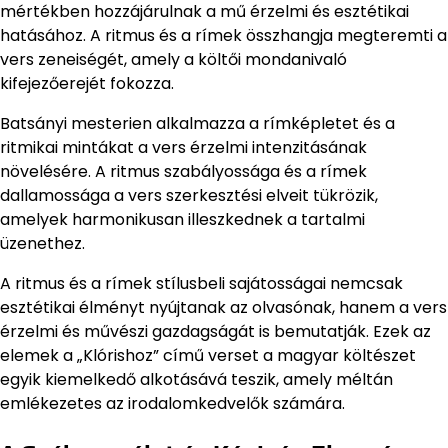
mértékben hozzájárulnak a mű érzelmi és esztétikai
hatásához. A ritmus és a rímek összhangja megteremti a
vers zeneiségét, amely a költői mondanivaló
kifejezőerejét fokozza.
Batsányi mesterien alkalmazza a rímképletet és a
ritmikai mintákat a vers érzelmi intenzitásának
növelésére. A ritmus szabályossága és a rímek
dallamossága a vers szerkesztési elveit tükrözik,
amelyek harmonikusan illeszkednek a tartalmi
üzenethez.
A ritmus és a rímek stílusbeli sajátosságai nemcsak
esztétikai élményt nyújtanak az olvasónak, hanem a vers
érzelmi és művészi gazdagságát is bemutatják. Ezek az
elemek a „Klórishoz” című verset a magyar költészet
egyik kiemelkedő alkotásává teszik, amely méltán
emlékezetes az irodalomkedvelők számára.