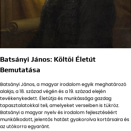
Batsányi János: Költői Életút
Bemutatása
Batsányi János, a magyar irodalom egyik meghatározó
alakja, a 18. század végén és a 19. század elején
tevékenykedett. Életútja és munkássága gazdag
tapasztalatokkal teli, amelyeket verseiben is tükröz.
Batsányi a magyar nyelv és irodalom fejlesztéséért
munkálkodott, jelentős hatást gyakorolva kortársaira és
az utókorra egyaránt.