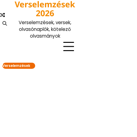
Verselemzések
Skip
to
2026
content
Verselemzések, versek,
olvasónaplók, kötelező
olvasmányok
Verselemzések