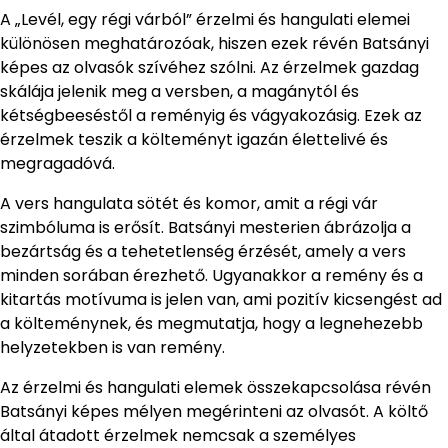
A „Levél, egy régi várból” érzelmi és hangulati elemei
különösen meghatározóak, hiszen ezek révén Batsányi
képes az olvasók szívéhez szólni. Az érzelmek gazdag
skálája jelenik meg a versben, a magánytól és
kétségbeeséstől a reményig és vágyakozásig. Ezek az
érzelmek teszik a költeményt igazán élettelivé és
megragadóvá.
A vers hangulata sötét és komor, amit a régi vár
szimbóluma is erősít. Batsányi mesterien ábrázolja a
bezártság és a tehetetlenség érzését, amely a vers
minden sorában érezhető. Ugyanakkor a remény és a
kitartás motívuma is jelen van, ami pozitív kicsengést ad
a költeménynek, és megmutatja, hogy a legnehezebb
helyzetekben is van remény.
Az érzelmi és hangulati elemek összekapcsolása révén
Batsányi képes mélyen megérinteni az olvasót. A költő
által átadott érzelmek nemcsak a személyes