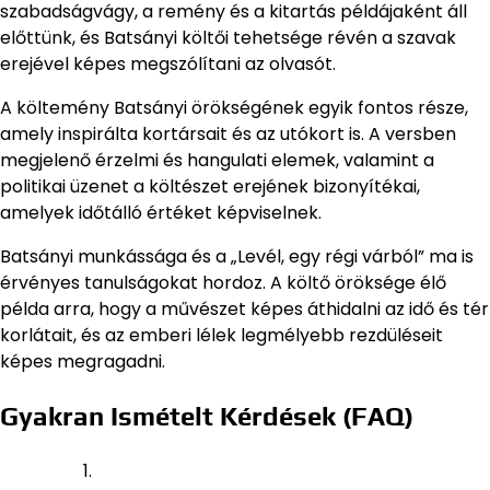
szabadságvágy, a remény és a kitartás példájaként áll
előttünk, és Batsányi költői tehetsége révén a szavak
erejével képes megszólítani az olvasót.
A költemény Batsányi örökségének egyik fontos része,
amely inspirálta kortársait és az utókort is. A versben
megjelenő érzelmi és hangulati elemek, valamint a
politikai üzenet a költészet erejének bizonyítékai,
amelyek időtálló értéket képviselnek.
Batsányi munkássága és a „Levél, egy régi várból” ma is
érvényes tanulságokat hordoz. A költő öröksége élő
példa arra, hogy a művészet képes áthidalni az idő és tér
korlátait, és az emberi lélek legmélyebb rezdüléseit
képes megragadni.
Gyakran Ismételt Kérdések (FAQ)