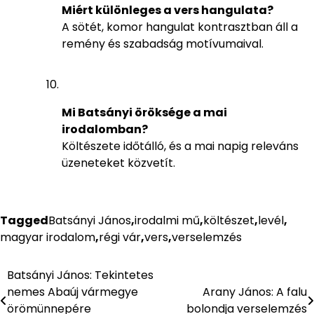
Miért különleges a vers hangulata?
A sötét, komor hangulat kontrasztban áll a
remény és szabadság motívumaival.
Mi Batsányi öröksége a mai
irodalomban?
Költészete időtálló, és a mai napig releváns
üzeneteket közvetít.
Tagged
Batsányi János
,
irodalmi mű
,
költészet
,
levél
,
magyar irodalom
,
régi vár
,
vers
,
verselemzés
Batsányi János: Tekintetes
Bejegyzés
nemes Abaúj vármegye
Arany János: A falu
navigáció
örömünnepére
bolondja verselemzés