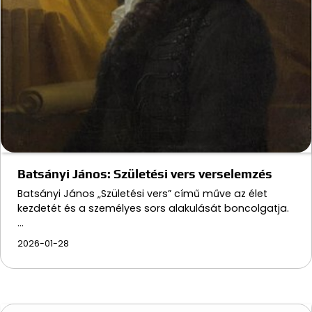
Batsányi János: Születési vers verselemzés
Batsányi János „Születési vers” című műve az élet
kezdetét és a személyes sors alakulását boncolgatja.
…
2026-01-28