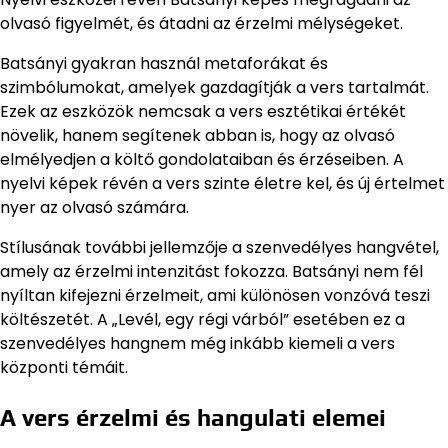
olvasó figyelmét, és átadni az érzelmi mélységeket.
Batsányi gyakran használ metaforákat és
szimbólumokat, amelyek gazdagítják a vers tartalmát.
Ezek az eszközök nemcsak a vers esztétikai értékét
növelik, hanem segítenek abban is, hogy az olvasó
elmélyedjen a költő gondolataiban és érzéseiben. A
nyelvi képek révén a vers szinte életre kel, és új értelmet
nyer az olvasó számára.
Stílusának további jellemzője a szenvedélyes hangvétel,
amely az érzelmi intenzitást fokozza. Batsányi nem fél
nyíltan kifejezni érzelmeit, ami különösen vonzóvá teszi
költészetét. A „Levél, egy régi várból” esetében ez a
szenvedélyes hangnem még inkább kiemeli a vers
központi témáit.
A vers érzelmi és hangulati elemei