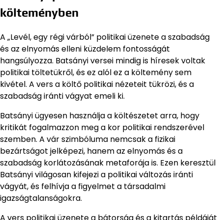
költeményben
A „Levél, egy régi várból” politikai üzenete a szabadság
és az elnyomás elleni küzdelem fontosságát
hangsúlyozza. Batsányi versei mindig is híresek voltak
politikai töltetükről, és ez alól ez a költemény sem
kivétel. A vers a költő politikai nézeteit tükrözi, és a
szabadság iránti vágyat emeli ki.
Batsányi ügyesen használja a költészetet arra, hogy
kritikát fogalmazzon meg a kor politikai rendszerével
szemben. A vár szimbóluma nemcsak a fizikai
bezártságot jelképezi, hanem az elnyomás és a
szabadság korlátozásának metaforája is. Ezen keresztül
Batsányi világosan kifejezi a politikai változás iránti
vágyát, és felhívja a figyelmet a társadalmi
igazságtalanságokra.
A vers politikai üzenete a bátorság és a kitartás példáját