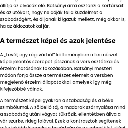
állítja az olvasók elé. Batsányi arra ösztönzi a kortársait
és az utókort, hogy ne adják fel a küzdelmet a
szabadságért, és álljanak ki igazuk mellett, még akkor is,
ha az áldozatokkal jár.
A természet képei és azok jelentése
A „Levél, egy régi várból” költeményben a természet
képei jelentős szerepet játszanak a vers esztétikai és
érzelmi hatásának fokozásában. Batsányi mesteri
módon fonja össze a természet elemeit a versben
megjelenő érzelmi állapotokkal, amelyek így még
kifejezőbbé válnak.
A természet képei gyakran a szabadság és a béke
szimbólumai. A zöldellő táj, a madarak szárnyalása mind
a szabadság utáni vágyat tükrözik, ellentétben állva a
vár szürke, rideg falával. Ezek a kontrasztok segítenek
még inkább kiemelni a bezártság és a szabad élet utáni