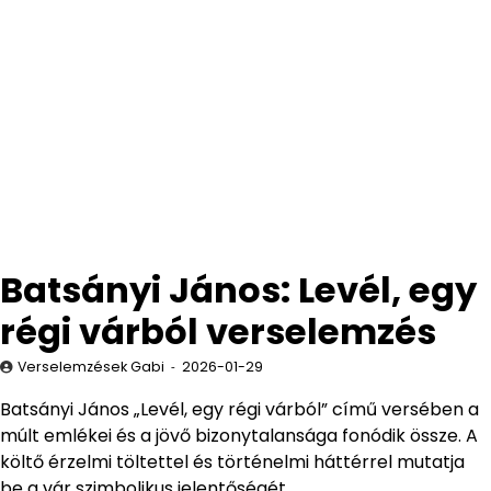
Batsányi János: Levél, egy
régi várból verselemzés
Verselemzések Gabi
2026-01-29
Batsányi János „Levél, egy régi várból” című versében a
múlt emlékei és a jövő bizonytalansága fonódik össze. A
költő érzelmi töltettel és történelmi háttérrel mutatja
be a vár szimbolikus jelentőségét.