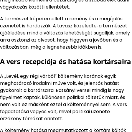
vágyakozás közötti ellentétet.
A természet képei emellett a remény és a megújulás
üzenetét is hordozzák. A tavasz közeledte, a természet
újjáéledése mind a változás lehetőségét sugallják, amely
arra ösztönzi az olvasót, hogy higgyen a jövőben és a
változásban, még a legnehezebb időkben is.
A vers recepciója és hatása kortársaira
A „Levél, egy régi várból” költemény korának egyik
meghatározó irodalmi műve volt, és jelentős hatást
gyakorolt a kortársaira. Batsányi versei mindig is nagy
figyelmet kaptak, különösen politikai töltetük miatt, és
nem volt ez másként ezzel a költeménnyel sem. A vers
fogadtatása vegyes volt, mivel politikai üzenete
érzékeny témákat érintett.
A költemény hatása megmutatkozott a kortárs költők