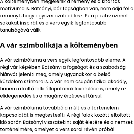
A költeményben megjelenik a remény és a kitartás
motívuma is. Batsányi, bár fogságban van, nem adja fel a
reményt, hogy egyszer szabad lesz. Ez a pozitív üzenet
sokakat inspirál, és a vers egyik legfontosabb
tanulságává válik.
A vár szimbolikája a költeményben
A vár szimbóluma a vers egyik legfontosabb eleme. A
régi vár képében Batsányi a fogságot és a szabadság
hiányát jeleníti meg, amely ugyanakkor a belső
küzdelem színtere is. A vár nem csupán fizikai akadály,
hanem a költő lelki állapotának kivetülése is, amely az
elidegenedés és a magány érzésével társul.
A vár szimbóluma továbbá a múlt és a történelem
kapcsolatát is megtestesíti. A régi falak között eltöltött
idő során Batsányi visszatekint saját életére és a nemzet
történelmére, amelyet a vers sorai révén próbál