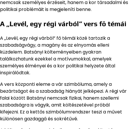
nemcsak személyes érzéseit, hanem a kor társadalmi és
politikai problémáit is megjeleníti benne.
A „Levél, egy régi várból” vers fő témái
A „Levél, egy régi várból” fő témái közé tartozik a
szabadságvágy, a magány és az elnyomás elleni
küzdelem. Batsányi költeményeiben gyakran
találkozhatunk ezekkel a motívumokkal, amelyek
személyes élményei és a kor politikai helyzete által
inspirálódtak.
A vers központi eleme a vár szimbóluma, amely a
bezártságot és a szabadság hiányát jelképezi. A régi vár
falai között Batsányi nemcsak fizikai, hanem szellemi
szabadságra is vágyik, amit költészetével próbál
kifejezni. Ez a kettős szimbólumrendszer teszi a művet
különösen gazdaggá és sokrétűvé.