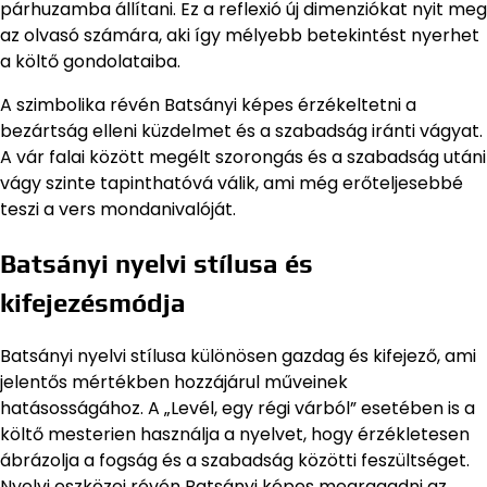
párhuzamba állítani. Ez a reflexió új dimenziókat nyit meg
az olvasó számára, aki így mélyebb betekintést nyerhet
a költő gondolataiba.
A szimbolika révén Batsányi képes érzékeltetni a
bezártság elleni küzdelmet és a szabadság iránti vágyat.
A vár falai között megélt szorongás és a szabadság utáni
vágy szinte tapinthatóvá válik, ami még erőteljesebbé
teszi a vers mondanivalóját.
Batsányi nyelvi stílusa és
kifejezésmódja
Batsányi nyelvi stílusa különösen gazdag és kifejező, ami
jelentős mértékben hozzájárul műveinek
hatásosságához. A „Levél, egy régi várból” esetében is a
költő mesterien használja a nyelvet, hogy érzékletesen
ábrázolja a fogság és a szabadság közötti feszültséget.
Nyelvi eszközei révén Batsányi képes megragadni az