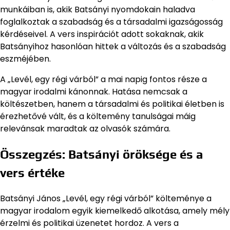
munkáiban is, akik Batsányi nyomdokain haladva
foglalkoztak a szabadság és a társadalmi igazságosság
kérdéseivel. A vers inspirációt adott sokaknak, akik
Batsányihoz hasonlóan hittek a változás és a szabadság
eszméjében.
A „Levél, egy régi várból” a mai napig fontos része a
magyar irodalmi kánonnak. Hatása nemcsak a
költészetben, hanem a társadalmi és politikai életben is
érezhetővé vált, és a költemény tanulságai máig
relevánsak maradtak az olvasók számára.
Összegzés: Batsányi öröksége és a
vers értéke
Batsányi János „Levél, egy régi várból” költeménye a
magyar irodalom egyik kiemelkedő alkotása, amely mély
érzelmi és politikai üzenetet hordoz. A vers a