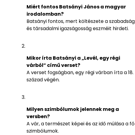
Miért fontos Batsányi János a magyar
irodalomban?
Batsányi fontos, mert költészete a szabadság
és társadalmi igazságosság eszméit hirdeti.
Mikor írta Batsányi a „Levél, egy régi
várból” című verset?
A verset fogságban, egy régi várban írta a 18.
század végén.
Milyen szimbólumok jelennek meg a
versben?
A vár, a természet képei és az idő múlása a fő
szimbólumok.