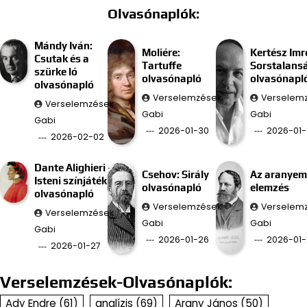
Olvasónaplók:
Mándy Iván:
Moliére:
Kertész Imr
Csutak és a
Tartuffe
Sorstalans
szürke ló
olvasónapló
olvasónapl
olvasónapló
Verselemzések
Verselem
Verselemzések
Gabi
Gabi
Gabi
2026-01-30
2026-01-
2026-02-02
Dante Alighieri –
Csehov: Sirály
Az aranyem
Isteni színjáték
olvasónapló
elemzés
olvasónapló
Verselemzések
Verselem
Verselemzések
Gabi
Gabi
Gabi
2026-01-26
2026-01-
2026-01-27
Verselemzések-Olvasónaplók:
Ady Endre
(61)
analízis
(69)
Arany János
(50)