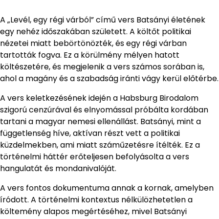
A „Levél, egy régi várból” című vers Batsányi életének
egy nehéz időszakában született. A költőt politikai
nézetei miatt bebörtönözték, és egy régi várban
tartották fogva. Ez a körülmény mélyen hatott
költészetére, és megjelenik a vers számos sorában is,
ahol a magány és a szabadság iránti vágy kerül előtérbe.
A vers keletkezésének idején a Habsburg Birodalom
szigorú cenzúrával és elnyomással próbálta kordában
tartani a magyar nemesi ellenállást. Batsányi, mint a
függetlenség híve, aktívan részt vett a politikai
küzdelmekben, ami miatt száműzetésre ítélték. Ez a
történelmi háttér erőteljesen befolyásolta a vers
hangulatát és mondanivalóját.
A vers fontos dokumentuma annak a kornak, amelyben
íródott. A történelmi kontextus nélkülözhetetlen a
költemény alapos megértéséhez, mivel Batsányi