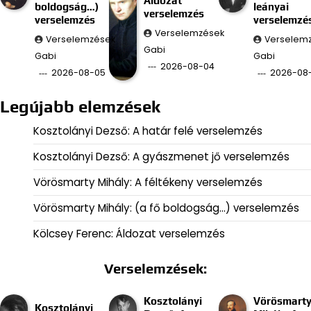
Áldozat
boldogság…)
leányai
verselemzés
verselemzés
verselemzé
Verselemzések
Verselemzések
Verselem
Gabi
Gabi
Gabi
2026-08-04
2026-08-05
2026-08
Legújabb elemzések
Kosztolányi Dezső: A határ felé verselemzés
Kosztolányi Dezső: A gyászmenet jő verselemzés
Vörösmarty Mihály: A féltékeny verselemzés
Vörösmarty Mihály: (a fő boldogság…) verselemzés
Kölcsey Ferenc: Áldozat verselemzés
Verselemzések:
Kosztolányi
Vörösmart
Kosztolányi