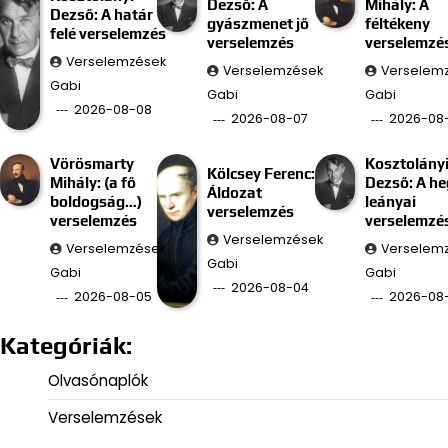
Dezső: A
Mihály: A
Dezső: A határ
gyászmenet jő
féltékeny
felé verselemzés
verselemzés
verselemzé
Verselemzések
Verselemzések
Verselem
Gabi
Gabi
Gabi
2026-08-08
2026-08-07
2026-08
Vörösmarty
Kosztolány
Kölcsey Ferenc:
Mihály: (a fő
Dezső: A he
Áldozat
boldogság…)
leányai
verselemzés
verselemzés
verselemzé
Verselemzések
Verselemzések
Verselem
Gabi
Gabi
Gabi
2026-08-04
2026-08-05
2026-08
Kategóriák:
Olvasónaplók
Verselemzések