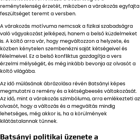
reménytelenség érzetét, miközben a várakozás egyfajta
feszültséget teremt a versben.
A várakozás motívuma nemcsak a fizikai szabadságra
való vágyakozást jelképezi, hanem a belső küzdelmeket
is. A költő arra vár, hogy megváltozzon a helyzete, és
közben kénytelen szembenézni saját kétségeivel és
félelmeivel. Ez a belső konfliktus gazdagítja a vers
érzelmi mélységét, és még inkább bevonja az olvasót a
költő világába.
Az idő múlásának ábrázolása révén Batsányi képes
megmutatni a remény és a kétségbeesés váltakozását.
Az idő, mint a várakozás szimbóluma, arra emlékezteti az
olvasót, hogy a változás és a megváltás mindig
lehetséges, még akkor is, ha a körülmények
kilátástalannak tűnnek.
Batsányi politikai üzenete a