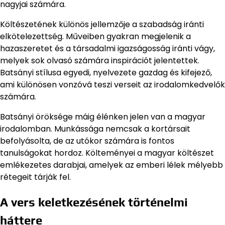
nagyjai számára.
Költészetének különös jellemzője a szabadság iránti
elkötelezettség. Műveiben gyakran megjelenik a
hazaszeretet és a társadalmi igazságosság iránti vágy,
melyek sok olvasó számára inspirációt jelentettek.
Batsányi stílusa egyedi, nyelvezete gazdag és kifejező,
ami különösen vonzóvá teszi verseit az irodalomkedvelők
számára.
Batsányi öröksége máig élénken jelen van a magyar
irodalomban. Munkássága nemcsak a kortársait
befolyásolta, de az utókor számára is fontos
tanulságokat hordoz. Költeményei a magyar költészet
emlékezetes darabjai, amelyek az emberi lélek mélyebb
rétegeit tárják fel.
A vers keletkezésének történelmi
háttere