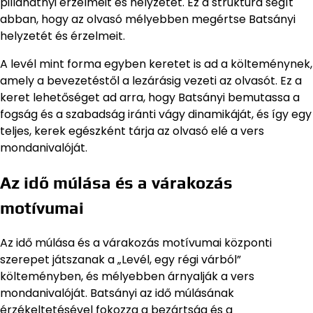
pillanatnyi érzelmeit és helyzetét. Ez a struktúra segít
abban, hogy az olvasó mélyebben megértse Batsányi
helyzetét és érzelmeit.
A levél mint forma egyben keretet is ad a költeménynek,
amely a bevezetéstől a lezárásig vezeti az olvasót. Ez a
keret lehetőséget ad arra, hogy Batsányi bemutassa a
fogság és a szabadság iránti vágy dinamikáját, és így egy
teljes, kerek egészként tárja az olvasó elé a vers
mondanivalóját.
Az idő múlása és a várakozás
motívumai
Az idő múlása és a várakozás motívumai központi
szerepet játszanak a „Levél, egy régi várból”
költeményben, és mélyebben árnyalják a vers
mondanivalóját. Batsányi az idő múlásának
érzékeltetésével fokozza a bezártság és a