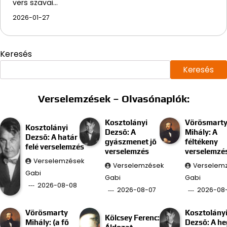
vers szavai…
2026-01-27
Keresés
Keresés
Verselemzések – Olvasónaplók:
Kosztolányi
Vörösmart
Kosztolányi
Dezső: A
Mihály: A
Dezső: A határ
gyászmenet jő
féltékeny
felé verselemzés
verselemzés
verselemzé
Verselemzések
Verselemzések
Verselem
Gabi
Gabi
Gabi
2026-08-08
2026-08-07
2026-08
Vörösmarty
Kosztolány
Kölcsey Ferenc:
Mihály: (a fő
Dezső: A he