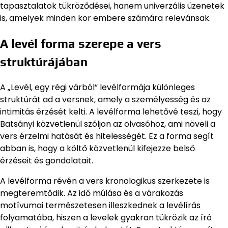
tapasztalatok tükröződései, hanem univerzális üzenetek
is, amelyek minden kor embere számára relevánsak.
A levél forma szerepe a vers
struktúrájában
A „Levél, egy régi várból” levélformája különleges
struktúrát ad a versnek, amely a személyesség és az
intimitás érzését kelti. A levélforma lehetővé teszi, hogy
Batsányi közvetlenül szóljon az olvasóhoz, ami növeli a
vers érzelmi hatását és hitelességét. Ez a forma segít
abban is, hogy a költő közvetlenül kifejezze belső
érzéseit és gondolatait.
A levélforma révén a vers kronologikus szerkezete is
megteremtődik. Az idő múlása és a várakozás
motívumai természetesen illeszkednek a levélírás
folyamatába, hiszen a levelek gyakran tükrözik az író