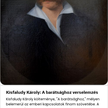
Kisfaludy Károly: A barátsághoz verselemzés
Kisfaludy Károly költeménye, "A barátsághoz," mélyen
belemerül az emberi kapcsolatok finom szövetébe. A