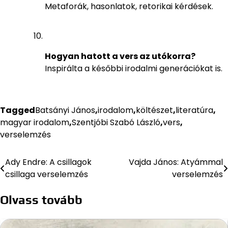
Metaforák, hasonlatok, retorikai kérdések.
Hogyan hatott a vers az utókorra?
Inspirálta a későbbi irodalmi generációkat is.
Tagged
Batsányi János
,
irodalom
,
költészet
,
literatúra
,
magyar irodalom
,
Szentjóbi Szabó László
,
vers
,
verselemzés
Ady Endre: A csillagok
Vajda János: Atyámmal
Bejegyzés
csillaga verselemzés
verselemzés
navigáció
Olvass tovább