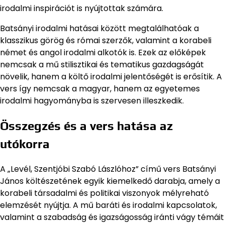
irodalmi inspirációt is nyújtottak számára.
Batsányi irodalmi hatásai között megtalálhatóak a
klasszikus görög és római szerzők, valamint a korabeli
német és angol irodalmi alkotók is. Ezek az előképek
nemcsak a mű stilisztikai és tematikus gazdagságát
növelik, hanem a költő irodalmi jelentőségét is erősítik. A
vers így nemcsak a magyar, hanem az egyetemes
irodalmi hagyományba is szervesen illeszkedik.
Összegzés és a vers hatása az
utókorra
A „Levél, Szentjóbi Szabó Lászlóhoz” című vers Batsányi
János költészetének egyik kiemelkedő darabja, amely a
korabeli társadalmi és politikai viszonyok mélyreható
elemzését nyújtja. A mű baráti és irodalmi kapcsolatok,
valamint a szabadság és igazságosság iránti vágy témáit