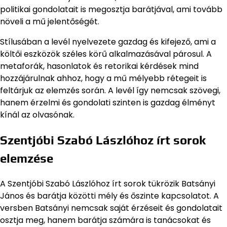
politikai gondolatait is megosztja barátjával, ami tovább
növeli a mű jelentőségét.
Stílusában a levél nyelvezete gazdag és kifejező, ami a
költői eszközök széles körű alkalmazásával párosul. A
metaforák, hasonlatok és retorikai kérdések mind
hozzájárulnak ahhoz, hogy a mű mélyebb rétegeit is
feltárjuk az elemzés során. A levél így nemcsak szövegi,
hanem érzelmi és gondolati szinten is gazdag élményt
kínál az olvasónak.
Szentjóbi Szabó Lászlóhoz írt sorok
elemzése
A Szentjóbi Szabó Lászlóhoz írt sorok tükrözik Batsányi
János és barátja közötti mély és őszinte kapcsolatot. A
versben Batsányi nemcsak saját érzéseit és gondolatait
osztja meg, hanem barátja számára is tanácsokat és