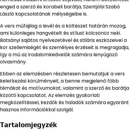
enged a szerző és korabeli barátja, Szentjóbi Szabó
László kapcsolatának mélységeibe is.
A vers műfajilag a levél és a költészet határán mozog,
ami különleges hangvételt és stílust kölcsönöz neki.
Batsányi sajátos nyelvezetével és stiláris eszközeivel a
kor szellemiségét és személyes érzéseit is megragadja,
így a mű az irodalomkedvelők számára lenyűgöző
olvasmány.
Ebben az elemzésben részletesen bemutatjuk a vers
keletkezési körülményeit, a benne megjelenő főbb
témákat és motívumokat, valamint a szerző és barátja
közötti kapcsolatot. Az elemzés gyakorlati
megközelítéssel, kezdők és haladók számára egyaránt
hasznos információkkal szolgál.
Tartalomjegyzék