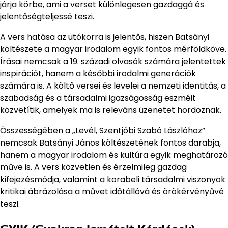
járja körbe, ami a verset különlegesen gazdaggá és
jelentőségteljessé teszi.
A vers hatása az utókorra is jelentős, hiszen Batsányi
költészete a magyar irodalom egyik fontos mérföldköve.
Írásai nemcsak a 19. századi olvasók számára jelentettek
inspirációt, hanem a későbbi irodalmi generációk
számára is. A költő versei és levelei a nemzeti identitás, a
szabadság és a társadalmi igazságosság eszméit
közvetítik, amelyek ma is releváns üzenetet hordoznak.
Összességében a „Levél, Szentjóbi Szabó Lászlóhoz”
nemcsak Batsányi János költészetének fontos darabja,
hanem a magyar irodalom és kultúra egyik meghatározó
műve is. A vers közvetlen és érzelmileg gazdag
kifejezésmódja, valamint a korabeli társadalmi viszonyok
kritikai ábrázolása a művet időtállóvá és örökérvényűvé
teszi.