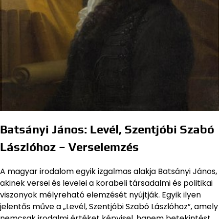
Batsányi János: Levél, Szentjóbi Szabó
Lászlóhoz – Verselemzés
A magyar irodalom egyik izgalmas alakja Batsányi János,
akinek versei és levelei a korabeli társadalmi és politikai
viszonyok mélyreható elemzését nyújtják. Egyik ilyen
jelentős műve a „Levél, Szentjóbi Szabó Lászlóhoz”, amely
nemcsak irodalmi értéket képvisel, hanem betekintést