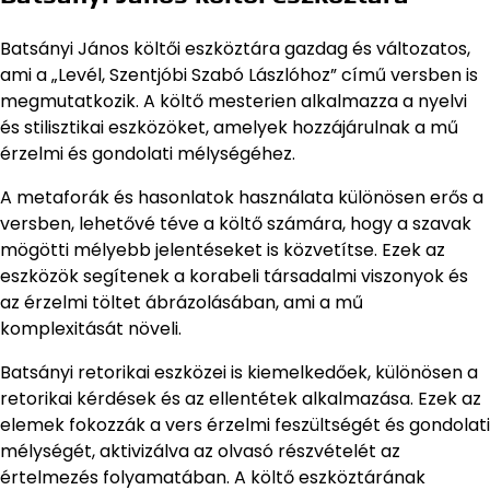
Batsányi János költői eszköztára gazdag és változatos,
ami a „Levél, Szentjóbi Szabó Lászlóhoz” című versben is
megmutatkozik. A költő mesterien alkalmazza a nyelvi
és stilisztikai eszközöket, amelyek hozzájárulnak a mű
érzelmi és gondolati mélységéhez.
A metaforák és hasonlatok használata különösen erős a
versben, lehetővé téve a költő számára, hogy a szavak
mögötti mélyebb jelentéseket is közvetítse. Ezek az
eszközök segítenek a korabeli társadalmi viszonyok és
az érzelmi töltet ábrázolásában, ami a mű
komplexitását növeli.
Batsányi retorikai eszközei is kiemelkedőek, különösen a
retorikai kérdések és az ellentétek alkalmazása. Ezek az
elemek fokozzák a vers érzelmi feszültségét és gondolati
mélységét, aktivizálva az olvasó részvételét az
értelmezés folyamatában. A költő eszköztárának