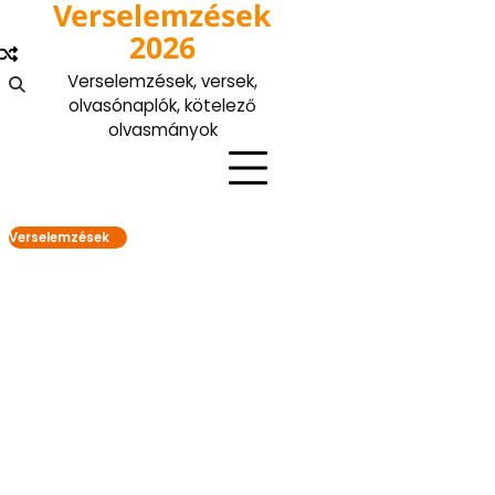
Verselemzések
Skip
to
2026
content
Verselemzések, versek,
olvasónaplók, kötelező
olvasmányok
Verselemzések