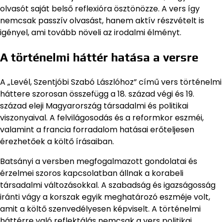
olvasót saját belső reflexióra ösztönözze. A vers így
nemcsak passzív olvasást, hanem aktív részvételt is
igényel, ami tovább növeli az irodalmi élményt.
A történelmi háttér hatása a versre
A „Levél, Szentjóbi Szabó Lászlóhoz” című vers történelmi
háttere szorosan összefügg a 18. század végi és 19.
század eleji Magyarország társadalmi és politikai
viszonyaival. A felvilágosodás és a reformkor eszméi,
valamint a francia forradalom hatásai erőteljesen
érezhetőek a költő írásaiban.
Batsányi a versben megfogalmazott gondolatai és
érzelmei szoros kapcsolatban állnak a korabeli
társadalmi változásokkal. A szabadság és igazságosság
iránti vágy a korszak egyik meghatározó eszméje volt,
amit a költő szenvedélyesen képviselt. A történelmi
háttérre való reflektálás nemcsak a vers politikai