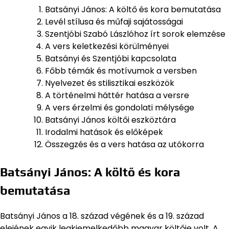
Batsányi János: A költő és kora bemutatása
Levél stílusa és műfaji sajátosságai
Szentjóbi Szabó Lászlóhoz írt sorok elemzése
A vers keletkezési körülményei
Batsányi és Szentjóbi kapcsolata
Főbb témák és motívumok a versben
Nyelvezet és stilisztikai eszközök
A történelmi háttér hatása a versre
A vers érzelmi és gondolati mélysége
Batsányi János költői eszköztára
Irodalmi hatások és előképek
Összegzés és a vers hatása az utókorra
Batsányi János: A költő és kora
bemutatása
Batsányi János a 18. század végének és a 19. század
elejének egyik legkiemelkedőbb magyar költője volt. A