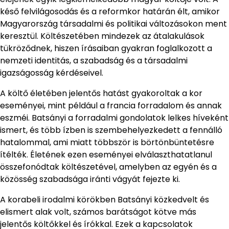
késő felvilágosodás és a reformkor határán élt, amikor
Magyarország társadalmi és politikai változásokon ment
keresztül. Költészetében mindezek az átalakulások
tükröződnek, hiszen írásaiban gyakran foglalkozott a
nemzeti identitás, a szabadság és a társadalmi
igazságosság kérdéseivel.
A költő életében jelentős hatást gyakoroltak a kor
eseményei, mint például a francia forradalom és annak
eszméi. Batsányi a forradalmi gondolatok lelkes híveként
ismert, és több ízben is szembehelyezkedett a fennálló
hatalommal, ami miatt többször is börtönbüntetésre
ítélték. Életének ezen eseményei elválaszthatatlanul
összefonódtak költészetével, amelyben az egyén és a
közösség szabadsága iránti vágyát fejezte ki.
A korabeli irodalmi körökben Batsányi közkedvelt és
elismert alak volt, számos barátságot kötve más
jelentős költőkkel és írókkal. Ezek a kapcsolatok