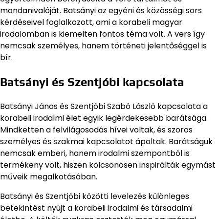
mondanivalóját. Batsányi az egyéni és közösségi sors
kérdéseivel foglalkozott, ami a korabeli magyar
irodalomban is kiemelten fontos téma volt. A vers így
nemcsak személyes, hanem történeti jelentőséggel is
bír.
Batsányi és Szentjóbi kapcsolata
Batsányi János és Szentjóbi Szabó László kapcsolata a
korabeli irodalmi élet egyik legérdekesebb barátsága.
Mindketten a felvilágosodás hívei voltak, és szoros
személyes és szakmai kapcsolatot ápoltak. Barátságuk
nemcsak emberi, hanem irodalmi szempontból is
termékeny volt, hiszen kölcsönösen inspirálták egymást
műveik megalkotásában.
Batsányi és Szentjóbi közötti levelezés különleges
betekintést nyújt a korabeli irodalmi és társadalmi