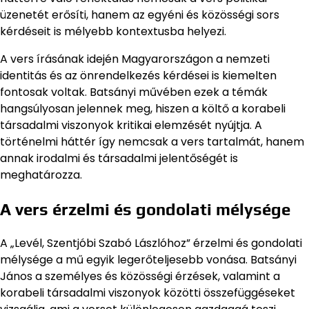
üzenetét erősíti, hanem az egyéni és közösségi sors
kérdéseit is mélyebb kontextusba helyezi.
A vers írásának idején Magyarországon a nemzeti
identitás és az önrendelkezés kérdései is kiemelten
fontosak voltak. Batsányi művében ezek a témák
hangsúlyosan jelennek meg, hiszen a költő a korabeli
társadalmi viszonyok kritikai elemzését nyújtja. A
történelmi háttér így nemcsak a vers tartalmát, hanem
annak irodalmi és társadalmi jelentőségét is
meghatározza.
A vers érzelmi és gondolati mélysége
A „Levél, Szentjóbi Szabó Lászlóhoz” érzelmi és gondolati
mélysége a mű egyik legerőteljesebb vonása. Batsányi
János a személyes és közösségi érzések, valamint a
korabeli társadalmi viszonyok közötti összefüggéseket