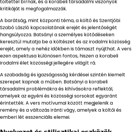
töltettel bírnak, és a korabeli társadalmi viszonyok
kritikáját is megfogalmazzák.
A barátság, mint központi téma, a költő és Szentjóbi
Szabó László kapcsolatának erejét és jelentőségét
hangsúlyozza. Batsányi a személyes kötődéseken
keresztül mutatja be a költészet és az irodalmi közösség
erejét, amely a nehéz időkben is támaszt nyújthat. A vers
ezen aspektusa különösen fontos, hiszen a korabeli
irodalmi élet közösségi jellegére világít rá.
A szabadság és igazságosság kérdései szintén kiemelt
szerepet kapnak a műben. Batsányi a korabeli
társadalmi problémákra és kihívásokra reflektál,
amelyek az egyéni és közösségi sorsokat egyaránt
érintették. A vers motívumai között megjelenik a
remény és a változás iránti vágy, amelyek a költői és
emberi lét esszenciális elemei.
Nyelvezet és stilisztikai eszközök