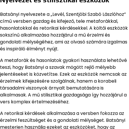
Batsányi nyelvezete a „Levél, Szentjóbi Szabó Lászlóhoz”
című versben gazdag és kifejező, tele metaforákkal,
hasonlatokkal és retorikai kérdésekkel. A költői eszközök
sokszínű alkalmazása hozzájárul a mű érzelmi és
gondolati mélységéhez, ami az olvasó számára izgalmas
és inspiráló élményt nyújt.
A metaforák és hasonlatok gyakori használata lehetővé
teszi, hogy Batsányi a szavak mögött rejlő mélyebb
jelentéseket is közvetítse. Ezek az eszközök nemcsak az
érzelmek kifejezésére szolgálnak, hanem a korabeli
társadalmi viszonyok árnyalt bemutatására is
alkalmasak. A mű stilisztikai gazdagsága így hozzájárul a
vers komplex értelmezéséhez.
A retorikai kérdések alkalmazása a versben fokozza az
érzelmi feszültséget és a gondolati mélységet. Batsányi
mesterien használja ezeket az eszközöket, hogy az