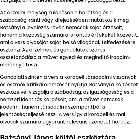
vizsgálja, ami a verset különlegesen gazdaggá teszi.
Az érzelmi mélység különösen a barátság és a
szabadság iránti vágy kifejezésében mutatkozik meg.
Batsányi a levelezés révén nemcsak saját érzéseit,
hanem a közösség számára is fontos értékeket közvetít,
ami a vers olvasóját saját belső világának felfedezésére
ösztönzi. Az érzelmek és gondolatok szoros
összefonódása a művet egyedi és megindító irodalmi
élménnyé teszi.
Gondolati szinten a vers a korabeli társadalmi viszonyok
és eszmék kritikai elemzését nyújtja. Batsányi a költészet
eszközeivel vizsgálja a szabadság, az igazságosság és a
nemzeti identitás kérdéseit, ami a művet nemcsak
irodalmi, hanem társadalmi szempontból is
jelentőségteljessé teszi. A vers így a korabeli és mai
olvasók számára egyaránt releváns üzenetet hordoz.
Batsányi János költői eszköztára