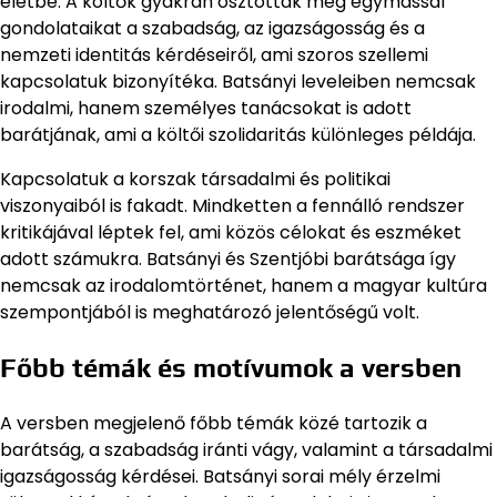
életbe. A költők gyakran osztották meg egymással
gondolataikat a szabadság, az igazságosság és a
nemzeti identitás kérdéseiről, ami szoros szellemi
kapcsolatuk bizonyítéka. Batsányi leveleiben nemcsak
irodalmi, hanem személyes tanácsokat is adott
barátjának, ami a költői szolidaritás különleges példája.
Kapcsolatuk a korszak társadalmi és politikai
viszonyaiból is fakadt. Mindketten a fennálló rendszer
kritikájával léptek fel, ami közös célokat és eszméket
adott számukra. Batsányi és Szentjóbi barátsága így
nemcsak az irodalomtörténet, hanem a magyar kultúra
szempontjából is meghatározó jelentőségű volt.
Főbb témák és motívumok a versben
A versben megjelenő főbb témák közé tartozik a
barátság, a szabadság iránti vágy, valamint a társadalmi
igazságosság kérdései. Batsányi sorai mély érzelmi