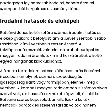
gazdagsága így nemcsak irodalmi, hanem érzelmi
szempontból is izgalmas olvasmányt kínál.
Irodalmi hatások és előképek
Batsányi János költészetére számos irodalmi hatás és
előkép gyakorolt befolyást, ami a „Levél, Szentjóbi Szabó
Lászlóhoz” című versben is tetten érhető. A
felvilágosodás eszméi, valamint a korabeli európai és
magyar irodalmi áramlatok mind hozzájárultak a költő
egyedi hangjának kialakulásához.
A francia forradalom hatása különösen erős Batsányi
írásaiban, amelynek eszméi a szabadság és
igazságosság iránti vágy formájában jelennek meg a
versben. A korabeli magyar irodalomban is számos olyan
szerző volt, aki hasonló eszméket képviselt, és akikkel
Batsányi szoros kapcsolatban állt. Ezek a költők
nemcsak barátok és szellemi társak voltak, hanem