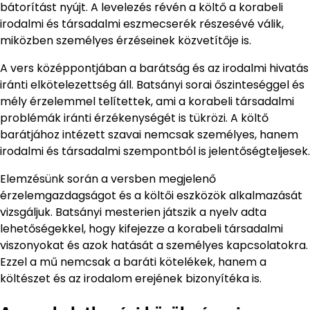
bátorítást nyújt. A levelezés révén a költő a korabeli
irodalmi és társadalmi eszmecserék részesévé válik,
miközben személyes érzéseinek közvetítője is.
A vers középpontjában a barátság és az irodalmi hivatás
iránti elkötelezettség áll. Batsányi sorai őszinteséggel és
mély érzelemmel telítettek, ami a korabeli társadalmi
problémák iránti érzékenységét is tükrözi. A költő
barátjához intézett szavai nemcsak személyes, hanem
irodalmi és társadalmi szempontból is jelentőségteljesek.
Elemzésünk során a versben megjelenő
érzelemgazdagságot és a költői eszközök alkalmazását
vizsgáljuk. Batsányi mesterien játszik a nyelv adta
lehetőségekkel, hogy kifejezze a korabeli társadalmi
viszonyokat és azok hatását a személyes kapcsolatokra.
Ezzel a mű nemcsak a baráti kötelékek, hanem a
költészet és az irodalom erejének bizonyítéka is.