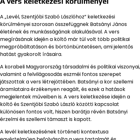
A vers keletkezési körülményei
A „Levél, Szentjóbi Szabó Lászlóhoz” keletkezési
körülményei szorosan összefüggnek Batsányi János
életének és munkásságának alakulásával. A vers
megírásának idején a költő már túl volt több politikai
megpróbáltatáson és börtönbüntetésen, ami jelentős
hatást gyakorolt írásaira.
A korabeli Magyarország társadalmi és politikai viszonyai,
valamint a felvilágosodás eszméi fontos szerepet
játszottak a vers létrejöttében. Batsányi a kor szellemi
áramlataira érzékenyen reagált, és ezek a hatások
megjelentek műveiben is. A vers keletkezése idején a
költő és Szentjóbi Szabó László közötti kapcsolat
különösen fontos volt, hiszen barátja révén Batsányi
érzelmi és szellemi támaszt is kapott.
A levél keletkezésének történeti kontextusa
egyértelműen befolyásolta a vers tartalmát és