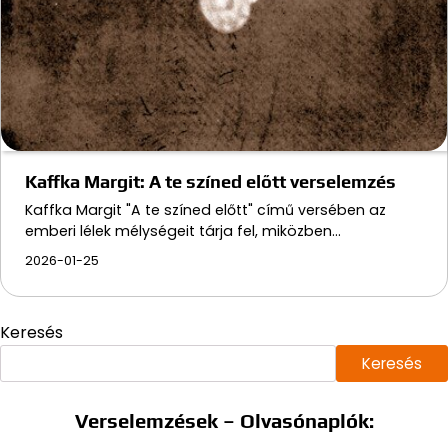
Kaffka Margit: A te színed előtt verselemzés
Kaffka Margit "A te színed előtt" című versében az
emberi lélek mélységeit tárja fel, miközben…
2026-01-25
Keresés
Keresés
Verselemzések – Olvasónaplók: