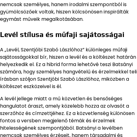
nemcsak személyes, hanem irodalmi szempontból is
gyümölcsözőek voltak, hiszen kölcsönösen inspirálták
egymást műveik megalkotásában.
Levél stílusa és műfaji sajátosságai
A „Levél, Szentjóbi Szabó Lászlóhoz” különleges műfaji
sajátosságokkal bír, hiszen a levél és a költészet határán
helyezkedik el. Ez a hibrid forma lehetővé teszi Batsányi
számára, hogy személyes hangvételű és érzelmekkel teli
írásban szóljon Szentjóbi Szabó Lászlóhoz, miközben a
költészet eszközeivel is él.
A levél jellege miatt a mű közvetlen és bensőséges
hangulatot áraszt, amely közelebb hozza az olvasót a
szerzőhöz és címzettjéhez. Ez a közvetlenség különösen
fontos a versben megjelenő témák és érzelmek
hitelességének szempontjából. Batsányi a levélben
nemcsak személyes érzéseit, hanem társadalmi és