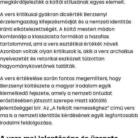
megkérdőjelezték a költői stílusának egyes elemeit.
A vers kritikusai gyakran dicsérték Berzsenyi
érzelemgazdag kifejezésmódját és a nemzeti identitás
iránti elkötelezettségét. A költő mesteri módon
kombinálja a klasszicista formákat a hazafias
tartalommal, ami a vers esztétikai értékét növeli.
Azonban voltak olyan kritikusok is, akik a vers archaikus
nyelvezetét és retorikai eszközeit túlzottan
hagyománykövetőnek találták.
A vers értékelése során fontos megemlíteni, hogy
Berzsenyi költészete a magyar irodalom egyik
kiemelkedő fejezete, amely a nemzeti öntudat
erősítésében játszott szerepe miatt időtálló
jelentőséggel bír. Az „A felkölt nemességhez” című vers
ma is a nemzeti identitás kérdésének egyik legfontosabb
irodalmi feldolgozása.