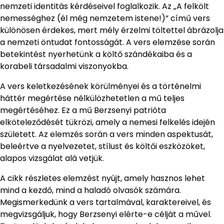
nemzeti identitás kérdéseivel foglalkozik. Az „A felkölt
nemességhez (él még nemzetem istene!)” című vers
különösen érdekes, mert mély érzelmi töltettel ábrázolja
a nemzeti öntudat fontosságát. A vers elemzése során
betekintést nyerhetünk a költő szándékaiba és a
korabeli társadalmi viszonyokba.
A vers keletkezésének körülményei és a történelmi
háttér megértése nélkülözhetetlen a mű teljes
megértéséhez. Ez a mű Berzsenyi patrióta
elköteleződését tükrözi, amely a nemesi felkelés idején
született. Az elemzés során a vers minden aspektusát,
beleértve a nyelvezetet, stílust és költői eszközöket,
alapos vizsgálat alá vetjük.
A cikk részletes elemzést nyújt, amely hasznos lehet
mind a kezdő, mind a haladó olvasók számára.
Megismerkedünk a vers tartalmával, karaktereivel, és
megvizsgáljuk, hogy Berzsenyi elérte-e célját a művel.