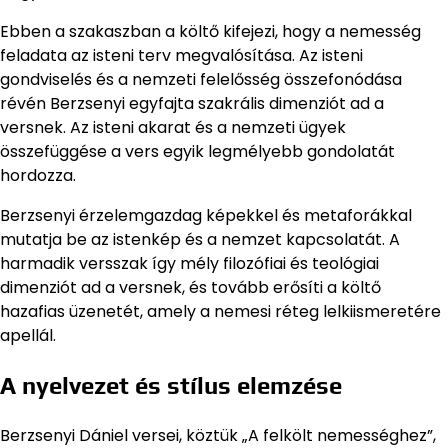
Ebben a szakaszban a költő kifejezi, hogy a nemesség
feladata az isteni terv megvalósítása. Az isteni
gondviselés és a nemzeti felelősség összefonódása
révén Berzsenyi egyfajta szakrális dimenziót ad a
versnek. Az isteni akarat és a nemzeti ügyek
összefüggése a vers egyik legmélyebb gondolatát
hordozza.
Berzsenyi érzelemgazdag képekkel és metaforákkal
mutatja be az istenkép és a nemzet kapcsolatát. A
harmadik versszak így mély filozófiai és teológiai
dimenziót ad a versnek, és tovább erősíti a költő
hazafias üzenetét, amely a nemesi réteg lelkiismeretére
apellál.
A nyelvezet és stílus elemzése
Berzsenyi Dániel versei, köztük „A felkölt nemességhez”,