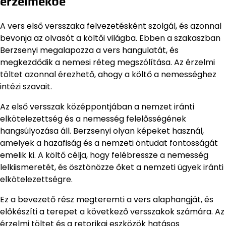
érzelmekbe
A vers első versszaka felvezetésként szolgál, és azonnal
bevonja az olvasót a költői világba. Ebben a szakaszban
Berzsenyi megalapozza a vers hangulatát, és
megkezdődik a nemesi réteg megszólítása. Az érzelmi
töltet azonnal érezhető, ahogy a költő a nemességhez
intézi szavait.
Az első versszak középpontjában a nemzet iránti
elkötelezettség és a nemesség felelősségének
hangsúlyozása áll. Berzsenyi olyan képeket használ,
amelyek a hazafiság és a nemzeti öntudat fontosságát
emelik ki. A költő célja, hogy felébressze a nemesség
lelkiismeretét, és ösztönözze őket a nemzeti ügyek iránti
elkötelezettségre.
Ez a bevezető rész megteremti a vers alaphangját, és
előkészíti a terepet a következő versszakok számára. Az
érzelmi töltet és a retorikai eszközök hatásos