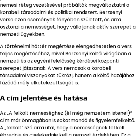
nemesi réteg vezetésével próbálták megváltoztatni a
korabeli társadalmi és politikai rendszert. Berzsenyi
verse ezen események fényében született, és arra
ösztönzi a nemességet, hogy vállaljanak aktív szerepet a
nemzeti ügyekben.
A történelmi háttér megértése elengedhetetlen a vers
teljes megértéséhez, mivel Berzsenyi költői világában a
nemzeti és az egyéni felelősség kérdései központi
szerepet játszanak. A vers nemcsak a korabeli
társadalmi viszonyokat tükrözi, hanem a költő hazájához
fűződő mély elkötelezettségét is.
A cím jelentése és hatása
Az „A felkölt nemességhez (él még nemzetem istene!)”
cím már önmagában is sokatmondó és figyelemfelkeltő.
A „felkölt” szó arra utal, hogy a nemességnek fel kell
ébrednie és cselekednie kell a nemzet érdekében. Ez a