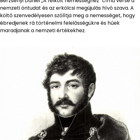
Berzsenyi Dániel „A felkölt nemességhez” című verse a
nemzeti öntudat és az erkölcsi megújulás hívó szava. A
költő szenvedélyesen szólítja meg a nemességet, hogy
ébredjenek rá történelmi felelősségükre és hűek
maradjanak a nemzeti értékekhez.