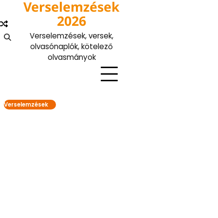
Verselemzések
Skip
to
2026
content
Verselemzések, versek,
olvasónaplók, kötelező
olvasmányok
Verselemzések