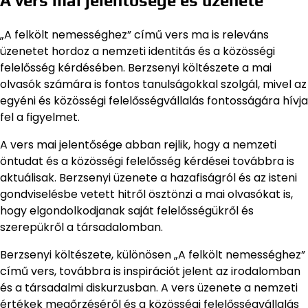
A vers mai jelentősége és üzenete
„A felkölt nemességhez” című vers ma is releváns
üzenetet hordoz a nemzeti identitás és a közösségi
felelősség kérdésében. Berzsenyi költészete a mai
olvasók számára is fontos tanulságokkal szolgál, mivel az
egyéni és közösségi felelősségvállalás fontosságára hívja
fel a figyelmet.
A vers mai jelentősége abban rejlik, hogy a nemzeti
öntudat és a közösségi felelősség kérdései továbbra is
aktuálisak. Berzsenyi üzenete a hazafiságról és az isteni
gondviselésbe vetett hitről ösztönzi a mai olvasókat is,
hogy elgondolkodjanak saját felelősségükről és
szerepükről a társadalomban.
Berzsenyi költészete, különösen „A felkölt nemességhez”
című vers, továbbra is inspirációt jelent az irodalomban
és a társadalmi diskurzusban. A vers üzenete a nemzeti
értékek megőrzéséről és a közösségi felelősségvállalás