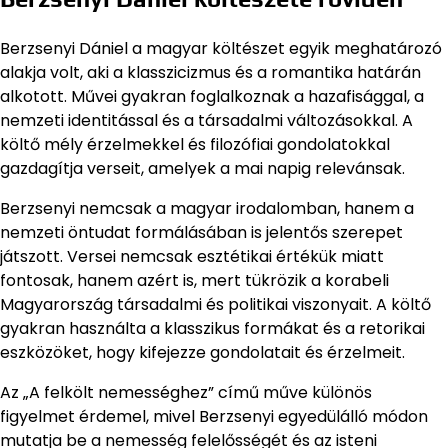
Berzsenyi Dániel a magyar költészet egyik meghatározó
alakja volt, aki a klasszicizmus és a romantika határán
alkotott. Művei gyakran foglalkoznak a hazafisággal, a
nemzeti identitással és a társadalmi változásokkal. A
költő mély érzelmekkel és filozófiai gondolatokkal
gazdagítja verseit, amelyek a mai napig relevánsak.
Berzsenyi nemcsak a magyar irodalomban, hanem a
nemzeti öntudat formálásában is jelentős szerepet
játszott. Versei nemcsak esztétikai értékük miatt
fontosak, hanem azért is, mert tükrözik a korabeli
Magyarország társadalmi és politikai viszonyait. A költő
gyakran használta a klasszikus formákat és a retorikai
eszközöket, hogy kifejezze gondolatait és érzelmeit.
Az „A felkölt nemességhez” című műve különös
figyelmet érdemel, mivel Berzsenyi egyedülálló módon
mutatja be a nemesség felelősségét és az isteni