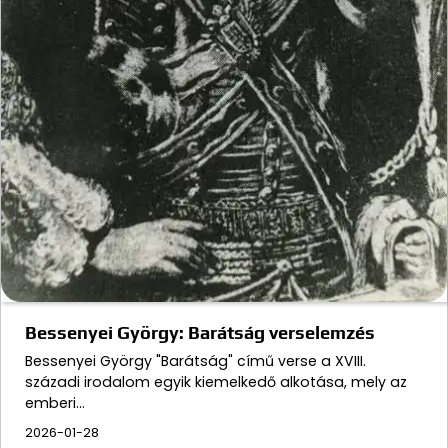
Bessenyei György: Barátság verselemzés
Bessenyei György "Barátság" című verse a XVIII.
századi irodalom egyik kiemelkedő alkotása, mely az
emberi…
2026-01-28