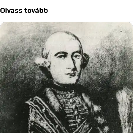
navigáció
Olvass tovább