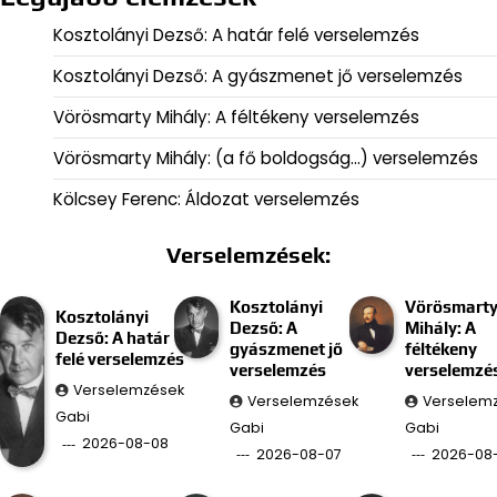
Kosztolányi Dezső: A határ felé verselemzés
Kosztolányi Dezső: A gyászmenet jő verselemzés
Vörösmarty Mihály: A féltékeny verselemzés
Vörösmarty Mihály: (a fő boldogság…) verselemzés
Kölcsey Ferenc: Áldozat verselemzés
Verselemzések:
Kosztolányi
Vörösmart
Kosztolányi
Dezső: A
Mihály: A
Dezső: A határ
gyászmenet jő
féltékeny
felé verselemzés
verselemzés
verselemzé
Verselemzések
Verselemzések
Verselem
Gabi
Gabi
Gabi
2026-08-08
2026-08-07
2026-08