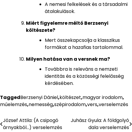
A nemesi felkelések és a társadalmi
átalakulások.
Miért figyelemre méltó Berzsenyi
költészete?
Mert összekapcsolja a klasszikus
formákat a hazafias tartalommal.
Milyen hatása van a versnek ma?
Továbbra is releváns a nemzeti
identitás és a közösségi felelősség
kérdésében.
Tagged
Berzsenyi Dániel
,
költészet
,
magyar irodalom
,
műelemzés
,
nemesség
,
szépirodalom
,
vers
,
verselemzés
József Attila: (A csipogó
Juhász Gyula: A földgolyó
Bejegyzés
árnyakból…) verselemzés
dala verselemzés