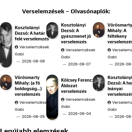
Verselemzések – Olvasónaplók:
Kosztolányi
Vörösmart
Kosztolányi
Dezső: A
Mihály: A
Dezső: A határ
gyászmenet jő
féltékeny
felé verselemzés
verselemzés
verselemzé
Verselemzések
Verselemzések
Verselem
Gabi
Gabi
Gabi
2026-08-08
2026-08-07
2026-08
Vörösmarty
Kosztolány
Kölcsey Ferenc:
Mihály: (a fő
Dezső: A he
Áldozat
boldogság…)
leányai
verselemzés
verselemzés
verselemzé
Verselemzések
Verselemzések
Verselem
Gabi
Gabi
Gabi
2026-08-04
2026-08-05
2026-08
Legújabb elemzések