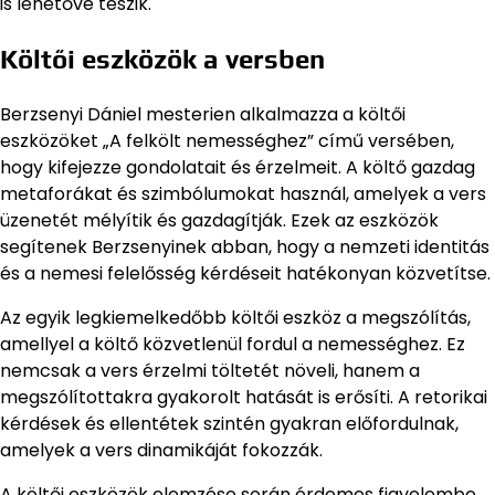
is lehetővé teszik.
Költői eszközök a versben
Berzsenyi Dániel mesterien alkalmazza a költői
eszközöket „A felkölt nemességhez” című versében,
hogy kifejezze gondolatait és érzelmeit. A költő gazdag
metaforákat és szimbólumokat használ, amelyek a vers
üzenetét mélyítik és gazdagítják. Ezek az eszközök
segítenek Berzsenyinek abban, hogy a nemzeti identitás
és a nemesi felelősség kérdéseit hatékonyan közvetítse.
Az egyik legkiemelkedőbb költői eszköz a megszólítás,
amellyel a költő közvetlenül fordul a nemességhez. Ez
nemcsak a vers érzelmi töltetét növeli, hanem a
megszólítottakra gyakorolt hatását is erősíti. A retorikai
kérdések és ellentétek szintén gyakran előfordulnak,
amelyek a vers dinamikáját fokozzák.
A költői eszközök elemzése során érdemes figyelembe