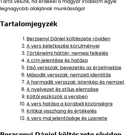
Tarts velünk, ha érdekel a magyar irodalom egyik
legnagyobb alakjának munkássága!
Tartalomjegyzék
Berzsenyi Dániel költészete röviden
A vers keletkezési körülményei
Történelmi háttér: nemesi felkelés
A cím jelentése és hatása
Első versszak: bevezetés az érzelmekbe
Második versszak: nemzeti identitás
A harmadik versszak: istenkép és nemzet
A nyelvezet és stílus elemzése
Költői eszközök a versben
A vers hatása a korabeli közönségre
Kritikai visszhang és értékelés
A vers mai jelentősége és üzenete
Berzsenyi Dániel költészete röviden