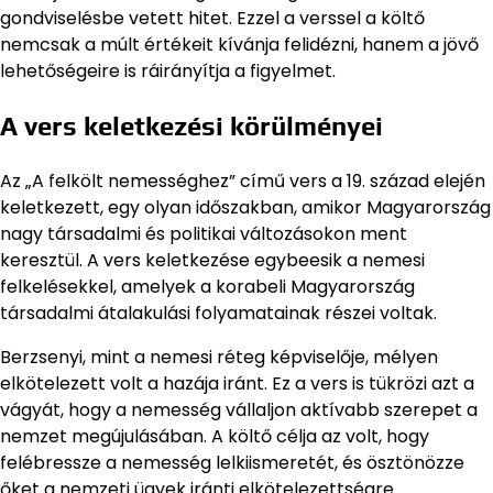
gondviselésbe vetett hitet. Ezzel a verssel a költő
nemcsak a múlt értékeit kívánja felidézni, hanem a jövő
lehetőségeire is ráirányítja a figyelmet.
A vers keletkezési körülményei
Az „A felkölt nemességhez” című vers a 19. század elején
keletkezett, egy olyan időszakban, amikor Magyarország
nagy társadalmi és politikai változásokon ment
keresztül. A vers keletkezése egybeesik a nemesi
felkelésekkel, amelyek a korabeli Magyarország
társadalmi átalakulási folyamatainak részei voltak.
Berzsenyi, mint a nemesi réteg képviselője, mélyen
elkötelezett volt a hazája iránt. Ez a vers is tükrözi azt a
vágyát, hogy a nemesség vállaljon aktívabb szerepet a
nemzet megújulásában. A költő célja az volt, hogy
felébressze a nemesség lelkiismeretét, és ösztönözze
őket a nemzeti ügyek iránti elkötelezettségre.