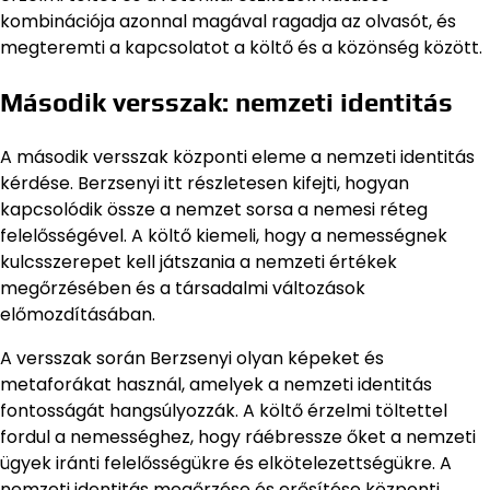
kombinációja azonnal magával ragadja az olvasót, és
megteremti a kapcsolatot a költő és a közönség között.
Második versszak: nemzeti identitás
A második versszak központi eleme a nemzeti identitás
kérdése. Berzsenyi itt részletesen kifejti, hogyan
kapcsolódik össze a nemzet sorsa a nemesi réteg
felelősségével. A költő kiemeli, hogy a nemességnek
kulcsszerepet kell játszania a nemzeti értékek
megőrzésében és a társadalmi változások
előmozdításában.
A versszak során Berzsenyi olyan képeket és
metaforákat használ, amelyek a nemzeti identitás
fontosságát hangsúlyozzák. A költő érzelmi töltettel
fordul a nemességhez, hogy ráébressze őket a nemzeti
ügyek iránti felelősségükre és elkötelezettségükre. A
nemzeti identitás megőrzése és erősítése központi