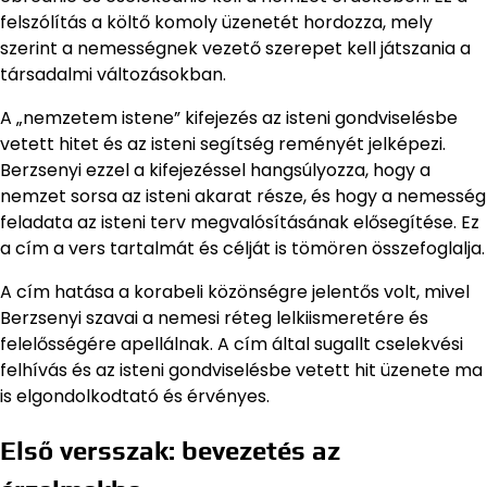
felszólítás a költő komoly üzenetét hordozza, mely
szerint a nemességnek vezető szerepet kell játszania a
társadalmi változásokban.
A „nemzetem istene” kifejezés az isteni gondviselésbe
vetett hitet és az isteni segítség reményét jelképezi.
Berzsenyi ezzel a kifejezéssel hangsúlyozza, hogy a
nemzet sorsa az isteni akarat része, és hogy a nemesség
feladata az isteni terv megvalósításának elősegítése. Ez
a cím a vers tartalmát és célját is tömören összefoglalja.
A cím hatása a korabeli közönségre jelentős volt, mivel
Berzsenyi szavai a nemesi réteg lelkiismeretére és
felelősségére apellálnak. A cím által sugallt cselekvési
felhívás és az isteni gondviselésbe vetett hit üzenete ma
is elgondolkodtató és érvényes.
Első versszak: bevezetés az