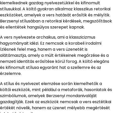
kiemelkednek gazdag nyelvezetükkel és kifinomult
stílusukkal. A költő gyakran alkalmaz klasszikus retorikai
eszközöket, amelyek a vers hatását erősítik és mélyítik.
Berzsenyi stílusában a retorikai kérdések, megszólítások
és ellentétek hangsúlyos szerepet kapnak.
A vers nyelvezete archaikus, ami a klasszicizmus
hagyományait idézi. Ez nemcsak a korabeli irodalmi
ízlésnek felel meg, hanem a vers üzenetét is
alátámasztja, amely a múlt értékeinek megőrzése és a
nemzeti identitás erősítése körül forog. A költő elegáns
és kifinomult stílusa egyaránt hat a szellemre és az
érzelemre.
A stílus és nyelvezet elemzése során kiemelhetők a
költői eszközök, mint például a metaforák, hasonlatok és
szimbólumok, amelyek Berzsenyi mondanivalóját
gazdagítják. Ezek az eszközök nemcsak a vers esztétikai
értékét növelik, hanem az üzenet mélyebb megértését