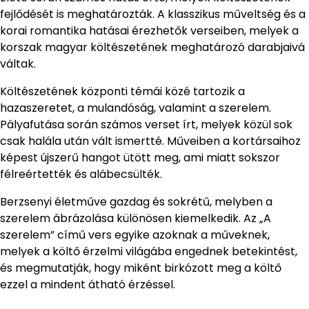
fejlődését is meghatározták. A klasszikus műveltség és a
korai romantika hatásai érezhetők verseiben, melyek a
korszak magyar költészetének meghatározó darabjaivá
váltak.
Költészetének központi témái közé tartozik a
hazaszeretet, a mulandóság, valamint a szerelem.
Pályafutása során számos verset írt, melyek közül sok
csak halála után vált ismertté. Műveiben a kortársaihoz
képest újszerű hangot ütött meg, ami miatt sokszor
félreértették és alábecsülték.
Berzsenyi életműve gazdag és sokrétű, melyben a
szerelem ábrázolása különösen kiemelkedik. Az „A
szerelem” című vers egyike azoknak a műveknek,
melyek a költő érzelmi világába engednek betekintést,
és megmutatják, hogy miként birkózott meg a költő
ezzel a mindent átható érzéssel.