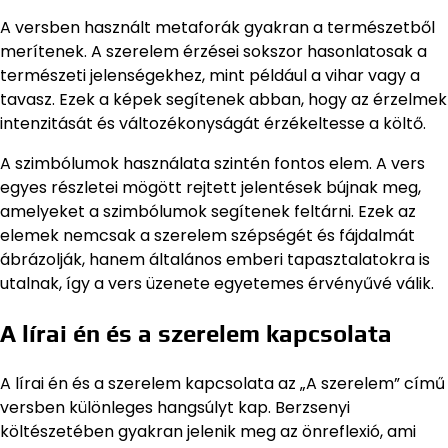
A versben használt metaforák gyakran a természetből
merítenek. A szerelem érzései sokszor hasonlatosak a
természeti jelenségekhez, mint például a vihar vagy a
tavasz. Ezek a képek segítenek abban, hogy az érzelmek
intenzitását és változékonyságát érzékeltesse a költő.
A szimbólumok használata szintén fontos elem. A vers
egyes részletei mögött rejtett jelentések bújnak meg,
amelyeket a szimbólumok segítenek feltárni. Ezek az
elemek nemcsak a szerelem szépségét és fájdalmát
ábrázolják, hanem általános emberi tapasztalatokra is
utalnak, így a vers üzenete egyetemes érvényűvé válik.
A lírai én és a szerelem kapcsolata
A lírai én és a szerelem kapcsolata az „A szerelem” című
versben különleges hangsúlyt kap. Berzsenyi
költészetében gyakran jelenik meg az önreflexió, ami