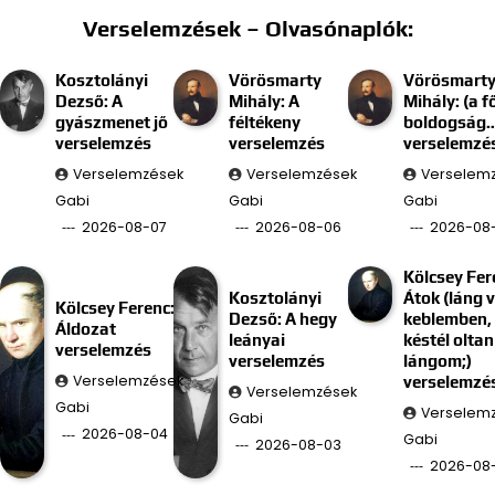
Verselemzések – Olvasónaplók:
Kosztolányi
Vörösmarty
Vörösmart
Dezső: A
Mihály: A
Mihály: (a f
gyászmenet jő
féltékeny
boldogság
verselemzés
verselemzés
verselemzé
Verselemzések
Verselemzések
Verselem
Gabi
Gabi
Gabi
2026-08-07
2026-08-06
2026-08
Kölcsey Fer
Kosztolányi
Átok (láng 
Kölcsey Ferenc:
Dezső: A hegy
keblemben, 
Áldozat
leányai
késtél oltan
verselemzés
verselemzés
lángom;)
Verselemzések
verselemzé
Verselemzések
Gabi
Verselem
Gabi
2026-08-04
Gabi
2026-08-03
2026-08