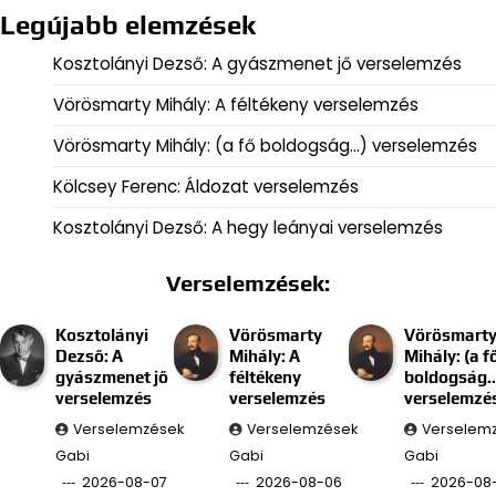
Legújabb elemzések
Kosztolányi Dezső: A gyászmenet jő verselemzés
Vörösmarty Mihály: A féltékeny verselemzés
Vörösmarty Mihály: (a fő boldogság…) verselemzés
Kölcsey Ferenc: Áldozat verselemzés
Kosztolányi Dezső: A hegy leányai verselemzés
Verselemzések:
Kosztolányi
Vörösmarty
Vörösmart
Dezső: A
Mihály: A
Mihály: (a f
gyászmenet jő
féltékeny
boldogság
verselemzés
verselemzés
verselemzé
Verselemzések
Verselemzések
Verselem
Gabi
Gabi
Gabi
2026-08-07
2026-08-06
2026-08