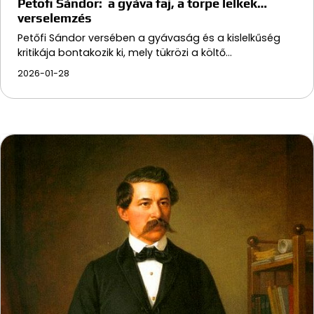
Petőfi Sándor: a gyáva faj, a törpe lelkek…
verselemzés
Petőfi Sándor versében a gyávaság és a kislelkűség
kritikája bontakozik ki, mely tükrözi a költő…
2026-01-28