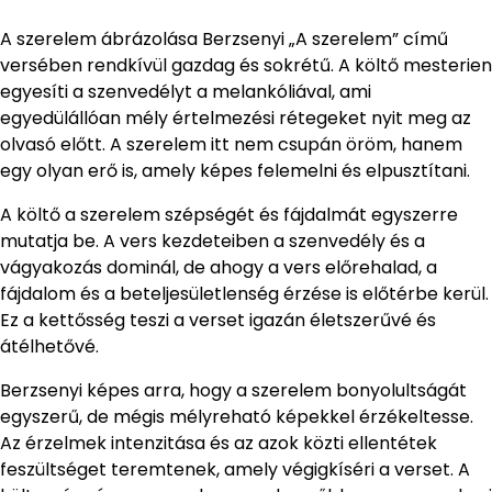
A szerelem ábrázolása Berzsenyi „A szerelem” című
versében rendkívül gazdag és sokrétű. A költő mesterien
egyesíti a szenvedélyt a melankóliával, ami
egyedülállóan mély értelmezési rétegeket nyit meg az
olvasó előtt. A szerelem itt nem csupán öröm, hanem
egy olyan erő is, amely képes felemelni és elpusztítani.
A költő a szerelem szépségét és fájdalmát egyszerre
mutatja be. A vers kezdeteiben a szenvedély és a
vágyakozás dominál, de ahogy a vers előrehalad, a
fájdalom és a beteljesületlenség érzése is előtérbe kerül.
Ez a kettősség teszi a verset igazán életszerűvé és
átélhetővé.
Berzsenyi képes arra, hogy a szerelem bonyolultságát
egyszerű, de mégis mélyreható képekkel érzékeltesse.
Az érzelmek intenzitása és az azok közti ellentétek
feszültséget teremtenek, amely végigkíséri a verset. A