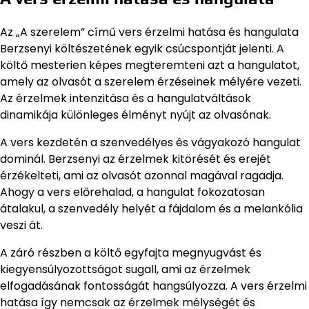
Az „A szerelem” című vers érzelmi hatása és hangulata
Berzsenyi költészetének egyik csúcspontját jelenti. A
költő mesterien képes megteremteni azt a hangulatot,
amely az olvasót a szerelem érzéseinek mélyére vezeti.
Az érzelmek intenzitása és a hangulatváltások
dinamikája különleges élményt nyújt az olvasónak.
A vers kezdetén a szenvedélyes és vágyakozó hangulat
dominál. Berzsenyi az érzelmek kitörését és erejét
érzékelteti, ami az olvasót azonnal magával ragadja.
Ahogy a vers előrehalad, a hangulat fokozatosan
átalakul, a szenvedély helyét a fájdalom és a melankólia
veszi át.
A záró részben a költő egyfajta megnyugvást és
kiegyensúlyozottságot sugall, ami az érzelmek
elfogadásának fontosságát hangsúlyozza. A vers érzelmi
hatása így nemcsak az érzelmek mélységét és