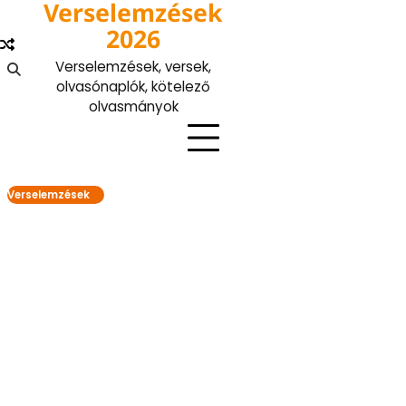
Verselemzések
Skip
to
2026
content
Verselemzések, versek,
olvasónaplók, kötelező
olvasmányok
Verselemzések