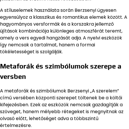
A stíluselemek használata során Berzsenyi ügyesen
egyensúlyoz a klasszikus és romantikus elemek között. A
hagyományos versformák és a korszakra jellemző
újítások kombinációja különleges atmoszférát teremt,
amely a vers egyedi hangzását adja. A nyelvi eszközök
így nemcsak a tartalmat, hanem a formai
tökéletességet is szolgálják.
Metaforák és szimbólumok szerepe a
versben
A metaforák és szimbólumok Berzsenyi „A szerelem”
című versében központi szerepet töltenek be a költői
kifejezésben. Ezek az eszközök nemcsak gazdagítják a
szöveget, hanem mélyebb rétegeket is megnyitnak az
olvasó előtt, lehetőséget adva a többszintű
értelmezésre.