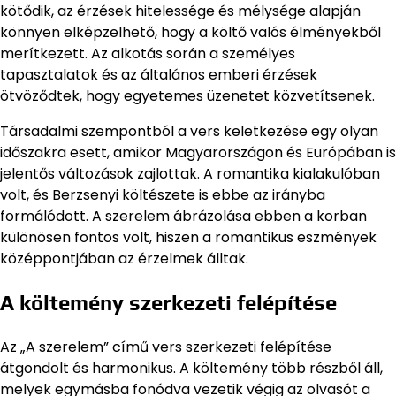
kötődik, az érzések hitelessége és mélysége alapján
könnyen elképzelhető, hogy a költő valós élményekből
merítkezett. Az alkotás során a személyes
tapasztalatok és az általános emberi érzések
ötvöződtek, hogy egyetemes üzenetet közvetítsenek.
Társadalmi szempontból a vers keletkezése egy olyan
időszakra esett, amikor Magyarországon és Európában is
jelentős változások zajlottak. A romantika kialakulóban
volt, és Berzsenyi költészete is ebbe az irányba
formálódott. A szerelem ábrázolása ebben a korban
különösen fontos volt, hiszen a romantikus eszmények
középpontjában az érzelmek álltak.
A költemény szerkezeti felépítése
Az „A szerelem” című vers szerkezeti felépítése
átgondolt és harmonikus. A költemény több részből áll,
melyek egymásba fonódva vezetik végig az olvasót a