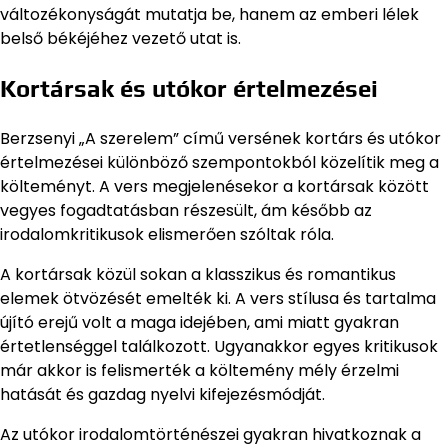
változékonyságát mutatja be, hanem az emberi lélek
belső békéjéhez vezető utat is.
Kortársak és utókor értelmezései
Berzsenyi „A szerelem” című versének kortárs és utókor
értelmezései különböző szempontokból közelítik meg a
költeményt. A vers megjelenésekor a kortársak között
vegyes fogadtatásban részesült, ám később az
irodalomkritikusok elismerően szóltak róla.
A kortársak közül sokan a klasszikus és romantikus
elemek ötvözését emelték ki. A vers stílusa és tartalma
újító erejű volt a maga idejében, ami miatt gyakran
értetlenséggel találkozott. Ugyanakkor egyes kritikusok
már akkor is felismerték a költemény mély érzelmi
hatását és gazdag nyelvi kifejezésmódját.
Az utókor irodalomtörténészei gyakran hivatkoznak a