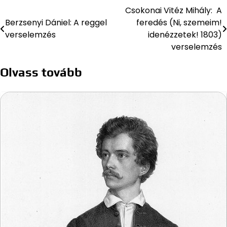
Csokonai Vitéz Mihály: A
Bejegyzés
Berzsenyi Dániel: A reggel
feredés (Ni, szemeim!
navigáció
verselemzés
idenézzetek! 1803)
verselemzés
Olvass tovább