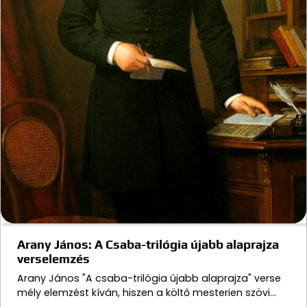
Arany János: A Csaba-trilógia újabb alaprajza
verselemzés
Arany János "A csaba-trilógia újabb alaprajza" verse
mély elemzést kíván, hiszen a költő mesterien szövi…