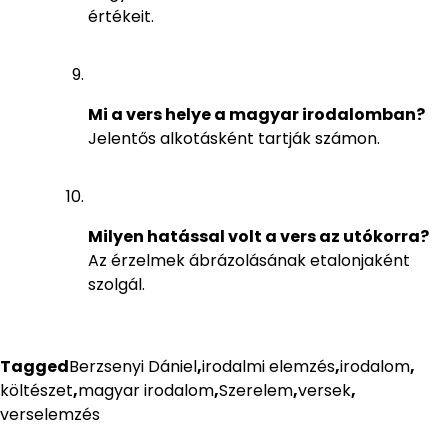
értékeit.
Mi a vers helye a magyar irodalomban?
Jelentős alkotásként tartják számon.
Milyen hatással volt a vers az utókorra?
Az érzelmek ábrázolásának etalonjaként
szolgál.
Tagged
Berzsenyi Dániel
,
irodalmi elemzés
,
irodalom
,
költészet
,
magyar irodalom
,
Szerelem
,
versek
,
verselemzés