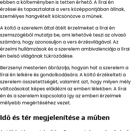
ebben a költeményben is tetten érhető. A lírai én
érzései és tapasztalatai a vers középpontjában állnak,
személyes hangvételt kölcsönözve a műnek.
A költő a szerelem által átélt érzelmeket a lírai én
szemszögéből mutatja be, ami lehetővé teszi az olvasó
számára, hogy azonosuljon a vers érzésvilágával. Az
érzelmi hullámzások és a szerelem ambivalenciája a lírai
én belső világának tükröződése.
Berzsenyi mesterien ábrázolja, hogyan hat a szerelem a
lírai én lelkére és gondolkodására. A költő érzékelteti a
szerelem összetettségét, valamint azt, hogy milyen mély
változásokat képes előidézni az emberi lélekben. A lírai
én és a szerelem kapcsolata így az emberi érzelmek
mélyebb megértéséhez vezet.
Idő és tér megjelenítése a műben