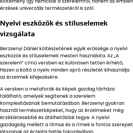
költemény így nemcsak a szerelemről, hanem az emberi
érzések univerzális természetéről is szól.
Nyelvi eszközök és stíluselemek
vizsgálata
Berzsenyi Dániel költészetének egyik erőssége a nyelvi
eszközök és stíluselemek mesteri használata. Az „A
szerelem” című versben ez különösen tetten érhető,
hiszen a költő a nyelv minden apró részletét kihasználja
az érzelmek kifejezésére.
A versben a metaforák és képek gazdag tárháza
található, amelyek segítenek a szerelem
komplexitásának bemutatásában. Berzsenyi gyakran
használ természetképeket, hogy az érzelmeket még
érzékletesebbé és átélhetőbbé tegye. A nyelvi
gazdagság mellett a ritmus és a rímek is fontos szerepet
játszanak az érzelmi hatás fokozásában.