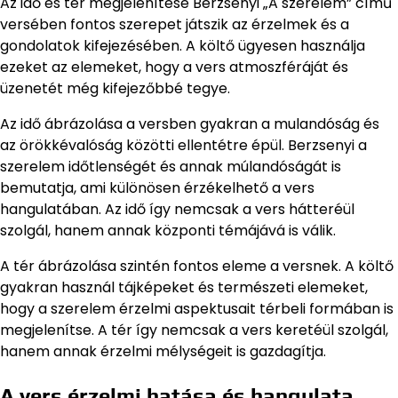
Az idő és tér megjelenítése Berzsenyi „A szerelem” című
versében fontos szerepet játszik az érzelmek és a
gondolatok kifejezésében. A költő ügyesen használja
ezeket az elemeket, hogy a vers atmoszféráját és
üzenetét még kifejezőbbé tegye.
Az idő ábrázolása a versben gyakran a mulandóság és
az örökkévalóság közötti ellentétre épül. Berzsenyi a
szerelem időtlenségét és annak múlandóságát is
bemutatja, ami különösen érzékelhető a vers
hangulatában. Az idő így nemcsak a vers hátteréül
szolgál, hanem annak központi témájává is válik.
A tér ábrázolása szintén fontos eleme a versnek. A költő
gyakran használ tájképeket és természeti elemeket,
hogy a szerelem érzelmi aspektusait térbeli formában is
megjelenítse. A tér így nemcsak a vers keretéül szolgál,
hanem annak érzelmi mélységeit is gazdagítja.
A vers érzelmi hatása és hangulata