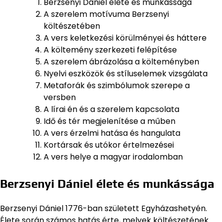
Berzsenyi Dániel élete és munkássága
A szerelem motívuma Berzsenyi
költészetében
A vers keletkezési körülményei és háttere
A költemény szerkezeti felépítése
A szerelem ábrázolása a költeményben
Nyelvi eszközök és stíluselemek vizsgálata
Metaforák és szimbólumok szerepe a
versben
A lírai én és a szerelem kapcsolata
Idő és tér megjelenítése a műben
A vers érzelmi hatása és hangulata
Kortársak és utókor értelmezései
A vers helye a magyar irodalomban
Berzsenyi Dániel élete és munkássága
Berzsenyi Dániel 1776-ban született Egyházashetyén.
Élete során számos hatás érte, melyek költészetének