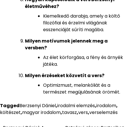
életművéhez?
Kiemelkedő darabja, amely a költő
filozófiai és érzelmi világának
esszenciáját sűríti magába.
Milyen motívumok jelennek meg a
versben?
Az élet körforgása, a fény és árnyék
játéka.
Milyen érzéseket közvetít a vers?
Optimizmust, melankóliát és a
természet megújulásának örömét.
Tagged
Berzsenyi Dániel
,
irodalmi elemzés
,
irodalom
,
költészet
,
magyar irodalom
,
tavasz
,
vers
,
verselemzés