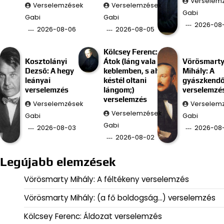
Verselem
Verselemzések
Verselemzések
Gabi
Gabi
Gabi
2026-08
2026-08-06
2026-08-05
Kölcsey Ferenc:
Kosztolányi
Átok (láng vala
Vörösmart
Dezső: A hegy
keblemben, s ah
Mihály: A
leányai
késtél oltani
gyászkend
verselemzés
lángom;)
verselemzé
verselemzés
Verselemzések
Verselem
Verselemzések
Gabi
Gabi
Gabi
2026-08-03
2026-08-
2026-08-02
Legújabb elemzések
Vörösmarty Mihály: A féltékeny verselemzés
Vörösmarty Mihály: (a fő boldogság…) verselemzés
Kölcsey Ferenc: Áldozat verselemzés