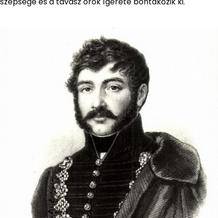
szépsége és a tavasz örök ígérete bontakozik ki.