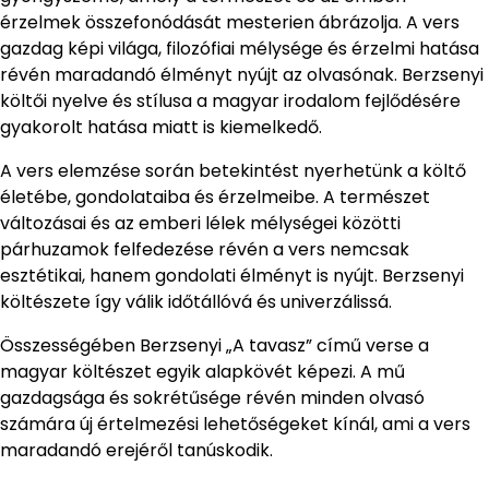
érzelmek összefonódását mesterien ábrázolja. A vers
gazdag képi világa, filozófiai mélysége és érzelmi hatása
révén maradandó élményt nyújt az olvasónak. Berzsenyi
költői nyelve és stílusa a magyar irodalom fejlődésére
gyakorolt hatása miatt is kiemelkedő.
A vers elemzése során betekintést nyerhetünk a költő
életébe, gondolataiba és érzelmeibe. A természet
változásai és az emberi lélek mélységei közötti
párhuzamok felfedezése révén a vers nemcsak
esztétikai, hanem gondolati élményt is nyújt. Berzsenyi
költészete így válik időtállóvá és univerzálissá.
Összességében Berzsenyi „A tavasz” című verse a
magyar költészet egyik alapkövét képezi. A mű
gazdagsága és sokrétűsége révén minden olvasó
számára új értelmezési lehetőségeket kínál, ami a vers
maradandó erejéről tanúskodik.