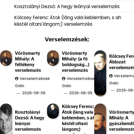
Kosztolányi Dezső: A hegy leányai verselemzés
Kölcsey Ferenc: Átok (láng vala keblemben, s ah
késtél oltani lángom;) verselemzés
Verselemzések:
Vörösmarty
Vörösmarty
Kölcsey Fer
Mihály: A
Mihály: (a fő
Áldozat
féltékeny
boldogság…)
verselemzé
verselemzés
verselemzés
Verselem
Verselemzések
Verselemzések
Gabi
Gabi
Gabi
2026-08
2026-08-06
2026-08-05
Kölcsey Ferenc:
Kosztolányi
Átok (láng vala
Vörösmart
Dezső: A hegy
keblemben, s ah
Mihály: A
leányai
késtél oltani
gyászkend
verselemzés
lángom;)
verselemzé