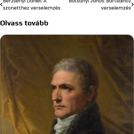
Berzsenyi Dániel: A
Batsányi János: Bartsaihoz
Bejegyzés
szonetthez verselemzés
verselemzés
navigáció
Olvass tovább