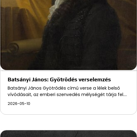
Batsányi János: Gyötrődés verselemzés
Batsányi János Gyötrődés című verse a lélek belső
vívódásait, az emberi szenvedés mélységét tárja fel.…
2026-05-10