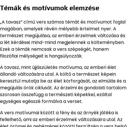
Témák és motívumok elemzése
„A tavasz” című vers számos témát és motívumot foglal
magában, amelyek révén mélyebb értelmet nyer. A
természet megújulása, az emberi érzelmek változása és
a lét kérdései mind-mind megjelennek a költeményben.
Ezek a témák nemcsak a vers szépségét, hanem
filozófiai mélységeit is hangsúlyozzák.
A tavasz, mint újjászületés motívuma, az emberi élet
állandó változására utal. A költő a természet képein
keresztül mutatja be az élet körforgását, az elmúlás és a
megújulás örök ciklusát. Az érzelmi és gondolati tartalom
szorosan összefügg a természeti képekkel, ezáltal
egységes egésszé formálva a verset.
A vers motívumai között a fény és az árnyék játéka is
fellelhető, ami az emberi érzelmek változásaira utal. Az
élet örömei és nehézségei közötti feszültség a vers belső