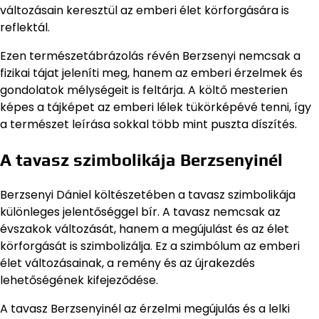
változásain keresztül az emberi élet körforgására is
reflektál.
Ezen természetábrázolás révén Berzsenyi nemcsak a
fizikai tájat jeleníti meg, hanem az emberi érzelmek és
gondolatok mélységeit is feltárja. A költő mesterien
képes a tájképet az emberi lélek tükörképévé tenni, így
a természet leírása sokkal több mint puszta díszítés.
A tavasz szimbolikája Berzsenyinél
Berzsenyi Dániel költészetében a tavasz szimbolikája
különleges jelentőséggel bír. A tavasz nemcsak az
évszakok változását, hanem a megújulást és az élet
körforgását is szimbolizálja. Ez a szimbólum az emberi
élet változásainak, a remény és az újrakezdés
lehetőségének kifejeződése.
A tavasz Berzsenyinél az érzelmi megújulás és a lelki