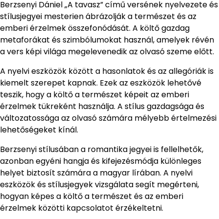
Berzsenyi Dániel „A tavasz” című versének nyelvezete és
stílusjegyei mesterien ábrázolják a természet és az
emberi érzelmek összefonódását. A költő gazdag
metaforákat és szimbólumokat használ, amelyek révén
a vers képi világa megelevenedik az olvasó szeme előtt.
A nyelvi eszközök között a hasonlatok és az allegóriák is
kiemelt szerepet kapnak. Ezek az eszközök lehetővé
teszik, hogy a költő a természet képeit az emberi
érzelmek tükreként használja. A stílus gazdagsága és
változatossága az olvasó számára mélyebb értelmezési
lehetőségeket kínál.
Berzsenyi stílusában a romantika jegyei is fellelhetők,
azonban egyéni hangja és kifejezésmódja különleges
helyet biztosít számára a magyar lírában. A nyelvi
eszközök és stílusjegyek vizsgálata segít megérteni,
hogyan képes a költő a természet és az emberi
érzelmek közötti kapcsolatot érzékeltetni.