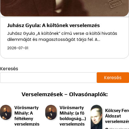
Juhász Gyula: A költőnek verselemzés
Juhász Gyula „A költőnek” című verse a költői hivatás
dilemmáját és magasztosságát tárja fel. A…
2026-07-01
Keresés
Keresés
Verselemzések – Olvasónaplók:
Vörösmarty
Vörösmarty
Kölcsey Fer
Mihály: A
Mihály: (a fő
Áldozat
féltékeny
boldogság…)
verselemzé
verselemzés
verselemzés