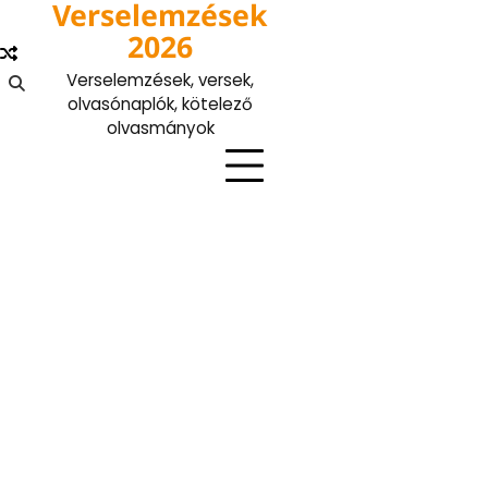
Verselemzések
Skip
to
2026
content
Verselemzések, versek,
olvasónaplók, kötelező
olvasmányok