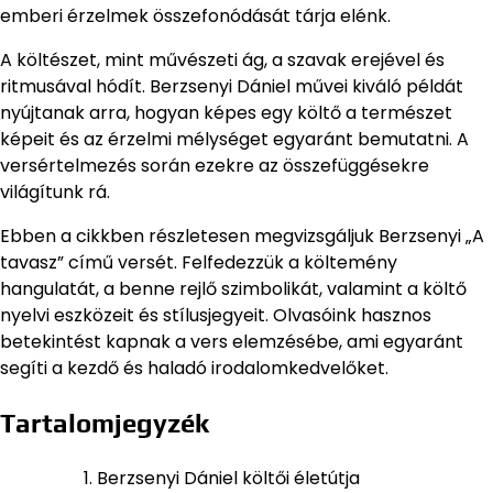
emberi érzelmek összefonódását tárja elénk.
A költészet, mint művészeti ág, a szavak erejével és
ritmusával hódít. Berzsenyi Dániel művei kiváló példát
nyújtanak arra, hogyan képes egy költő a természet
képeit és az érzelmi mélységet egyaránt bemutatni. A
versértelmezés során ezekre az összefüggésekre
világítunk rá.
Ebben a cikkben részletesen megvizsgáljuk Berzsenyi „A
tavasz” című versét. Felfedezzük a költemény
hangulatát, a benne rejlő szimbolikát, valamint a költő
nyelvi eszközeit és stílusjegyeit. Olvasóink hasznos
betekintést kapnak a vers elemzésébe, ami egyaránt
segíti a kezdő és haladó irodalomkedvelőket.
Tartalomjegyzék
Berzsenyi Dániel költői életútja