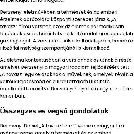
esszenciáját sűríti magába.
Berzsenyi életművében a természet és az emberi
érzelmek ábrázolása központi szerepet játszik. „A
tavasz” című versben ezek az elemek harmonikusan
fonódnak össze, bemutatva a költő irodalmi és gondolati
gazdagságát. A vers nemcsak a költői kifejezés, hanem a
filozófiai mélység szempontjából is kiemelkedő.
Az életmű kontextusában a vers annak az útnak a része,
amelyet Berzsenyi a magyar irodalom fejlődéséért tett.
„A tavasz” egyike azoknak a műveknek, amelyek révén a
költői kifejezésmód és a lírai tartalom új szintre
emelkedett, erősítve Berzsenyi helyét a magyar irodalmi
kánonban.
Összegzés és végső gondolatok
Berzsenyi Dániel „A tavasz” című verse a magyar líra
gyöngyszeme, amely a természet és az emberi