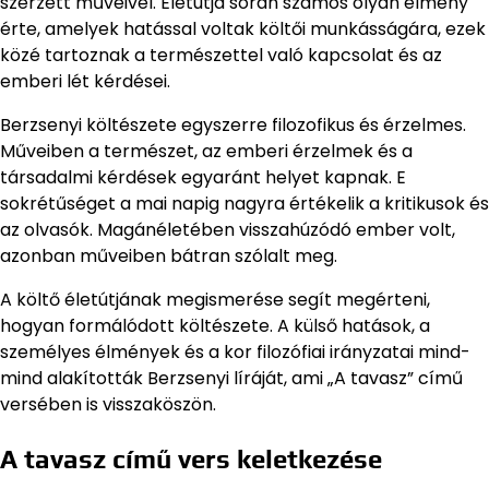
szerzett műveivel. Életútja során számos olyan élmény
érte, amelyek hatással voltak költői munkásságára, ezek
közé tartoznak a természettel való kapcsolat és az
emberi lét kérdései.
Berzsenyi költészete egyszerre filozofikus és érzelmes.
Műveiben a természet, az emberi érzelmek és a
társadalmi kérdések egyaránt helyet kapnak. E
sokrétűséget a mai napig nagyra értékelik a kritikusok és
az olvasók. Magánéletében visszahúzódó ember volt,
azonban műveiben bátran szólalt meg.
A költő életútjának megismerése segít megérteni,
hogyan formálódott költészete. A külső hatások, a
személyes élmények és a kor filozófiai irányzatai mind-
mind alakították Berzsenyi líráját, ami „A tavasz” című
versében is visszaköszön.
A tavasz című vers keletkezése