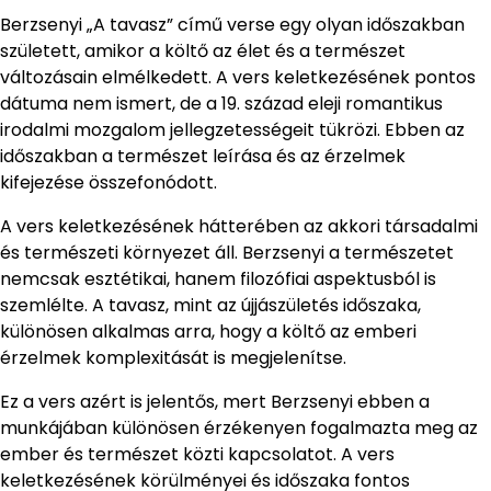
Berzsenyi „A tavasz” című verse egy olyan időszakban
született, amikor a költő az élet és a természet
változásain elmélkedett. A vers keletkezésének pontos
dátuma nem ismert, de a 19. század eleji romantikus
irodalmi mozgalom jellegzetességeit tükrözi. Ebben az
időszakban a természet leírása és az érzelmek
kifejezése összefonódott.
A vers keletkezésének hátterében az akkori társadalmi
és természeti környezet áll. Berzsenyi a természetet
nemcsak esztétikai, hanem filozófiai aspektusból is
szemlélte. A tavasz, mint az újjászületés időszaka,
különösen alkalmas arra, hogy a költő az emberi
érzelmek komplexitását is megjelenítse.
Ez a vers azért is jelentős, mert Berzsenyi ebben a
munkájában különösen érzékenyen fogalmazta meg az
ember és természet közti kapcsolatot. A vers
keletkezésének körülményei és időszaka fontos