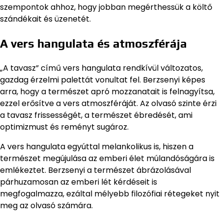
szempontok ahhoz, hogy jobban megérthessük a költő
szándékait és üzenetét.
A vers hangulata és atmoszférája
„A tavasz” című vers hangulata rendkívül változatos,
gazdag érzelmi palettát vonultat fel. Berzsenyi képes
arra, hogy a természet apró mozzanatait is felnagyítsa,
ezzel erősítve a vers atmoszféráját. Az olvasó szinte érzi
a tavasz frissességét, a természet ébredését, ami
optimizmust és reményt sugároz.
A vers hangulata egyúttal melankolikus is, hiszen a
természet megújulása az emberi élet múlandóságára is
emlékeztet. Berzsenyi a természet ábrázolásával
párhuzamosan az emberi lét kérdéseit is
megfogalmazza, ezáltal mélyebb filozófiai rétegeket nyit
meg az olvasó számára.