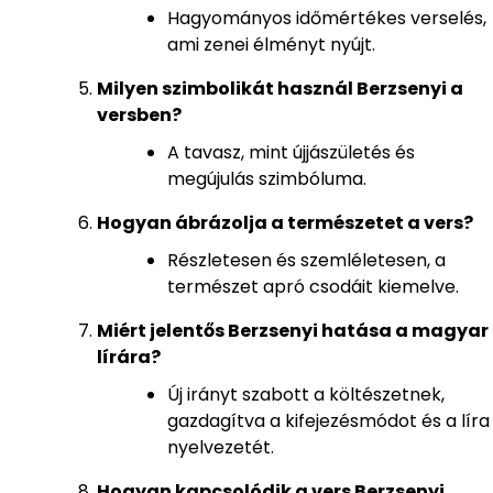
Hagyományos időmértékes verselés,
ami zenei élményt nyújt.
Milyen szimbolikát használ Berzsenyi a
versben?
A tavasz, mint újjászületés és
megújulás szimbóluma.
Hogyan ábrázolja a természetet a vers?
Részletesen és szemléletesen, a
természet apró csodáit kiemelve.
Miért jelentős Berzsenyi hatása a magyar
lírára?
Új irányt szabott a költészetnek,
gazdagítva a kifejezésmódot és a líra
nyelvezetét.
Hogyan kapcsolódik a vers Berzsenyi