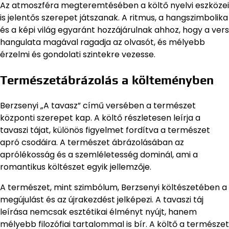
Az atmoszféra megteremtésében a költő nyelvi eszközei
is jelentős szerepet játszanak. A ritmus, a hangszimbolika
és a képi világ egyaránt hozzájárulnak ahhoz, hogy a vers
hangulata magával ragadja az olvasót, és mélyebb
érzelmi és gondolati szintekre vezesse.
Természetábrázolás a költeményben
Berzsenyi „A tavasz” című versében a természet
központi szerepet kap. A költő részletesen leírja a
tavaszi tájat, különös figyelmet fordítva a természet
apró csodáira. A természet ábrázolásában az
aprólékosság és a szemléletesség dominál, ami a
romantikus költészet egyik jellemzője.
A természet, mint szimbólum, Berzsenyi költészetében a
megújulást és az újrakezdést jelképezi. A tavaszi táj
leírása nemcsak esztétikai élményt nyújt, hanem
mélyebb filozófiai tartalommal is bír. A költő a természet