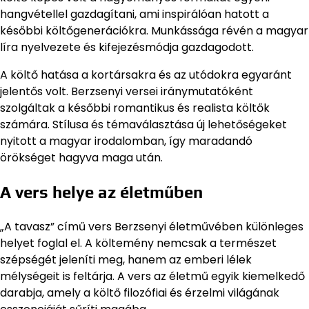
hangvétellel gazdagítani, ami inspirálóan hatott a
későbbi költőgenerációkra. Munkássága révén a magyar
líra nyelvezete és kifejezésmódja gazdagodott.
A költő hatása a kortársakra és az utódokra egyaránt
jelentős volt. Berzsenyi versei iránymutatóként
szolgáltak a későbbi romantikus és realista költők
számára. Stílusa és témaválasztása új lehetőségeket
nyitott a magyar irodalomban, így maradandó
örökséget hagyva maga után.
A vers helye az életműben
„A tavasz” című vers Berzsenyi életművében különleges
helyet foglal el. A költemény nemcsak a természet
szépségét jeleníti meg, hanem az emberi lélek
mélységeit is feltárja. A vers az életmű egyik kiemelkedő
darabja, amely a költő filozófiai és érzelmi világának