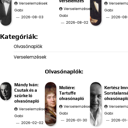
verselemzés
Verselemzések
Verselem
Verselemzések
Gabi
Gabi
Gabi
2026-08-03
2026-08-
2026-08-02
Kategóriák:
Olvasónaplók
Verselemzések
Olvasónaplók:
Mándy Iván:
Moliére:
Kertész Imr
Csutak és a
Tartuffe
Sorstalans
szürke ló
olvasónapló
olvasónapl
olvasónapló
Verselemzések
Verselem
Verselemzések
Gabi
Gabi
Gabi
2026-01-30
2026-01-
2026-02-02