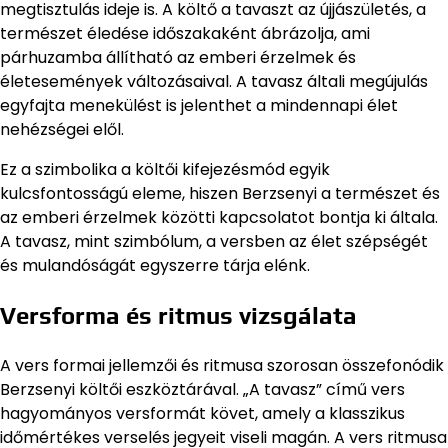
megtisztulás ideje is. A költő a tavaszt az újjászületés, a
természet éledése időszakaként ábrázolja, ami
párhuzamba állítható az emberi érzelmek és
életesemények változásaival. A tavasz általi megújulás
egyfajta menekülést is jelenthet a mindennapi élet
nehézségei elől.
Ez a szimbolika a költői kifejezésmód egyik
kulcsfontosságú eleme, hiszen Berzsenyi a természet és
az emberi érzelmek közötti kapcsolatot bontja ki általa.
A tavasz, mint szimbólum, a versben az élet szépségét
és mulandóságát egyszerre tárja elénk.
Versforma és ritmus vizsgálata
A vers formai jellemzői és ritmusa szorosan összefonódik
Berzsenyi költői eszköztárával. „A tavasz” című vers
hagyományos versformát követ, amely a klasszikus
időmértékes verselés jegyeit viseli magán. A vers ritmusa