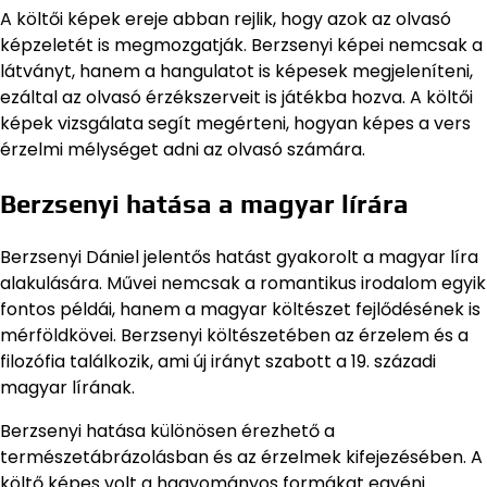
A költői képek ereje abban rejlik, hogy azok az olvasó
képzeletét is megmozgatják. Berzsenyi képei nemcsak a
látványt, hanem a hangulatot is képesek megjeleníteni,
ezáltal az olvasó érzékszerveit is játékba hozva. A költői
képek vizsgálata segít megérteni, hogyan képes a vers
érzelmi mélységet adni az olvasó számára.
Berzsenyi hatása a magyar lírára
Berzsenyi Dániel jelentős hatást gyakorolt a magyar líra
alakulására. Művei nemcsak a romantikus irodalom egyik
fontos példái, hanem a magyar költészet fejlődésének is
mérföldkövei. Berzsenyi költészetében az érzelem és a
filozófia találkozik, ami új irányt szabott a 19. századi
magyar lírának.
Berzsenyi hatása különösen érezhető a
természetábrázolásban és az érzelmek kifejezésében. A
költő képes volt a hagyományos formákat egyéni