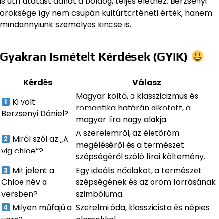
is útmutatást adhat a boldog, teljes élethez. Berzsenyi
öröksége így nem csupán kultúrtörténeti érték, hanem
mindannyiunk személyes kincse is.
Gyakran Ismételt Kérdések (GYIK)
Kérdés
Válasz
Magyar költő, a klasszicizmus és
Ki volt
romantika határán alkotott, a
Berzsenyi Dániel?
magyar líra nagy alakja.
A szerelemről, az életöröm
Miről szól az „A
megéléséről és a természet
vig chloe”?
szépségéről szóló lírai költemény.
Mit jelent a
Egy ideális nőalakot, a természet
Chloe név a
szépségének és az öröm forrásának
versben?
szimbóluma.
Milyen műfajú a
Szerelmi óda, klasszicista és népies