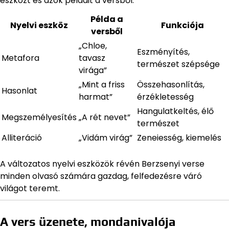
eszközt és azok példáit a versből:
Példa a
Nyelvi eszköz
Funkciója
versből
„Chloe,
Eszményítés,
Metafora
tavasz
természet szépsége
virága”
„Mint a friss
Összehasonlítás,
Hasonlat
harmat”
érzékletesség
Hangulatkeltés, élő
Megszemélyesítés
„A rét nevet”
természet
Alliteráció
„Vidám virág”
Zeneiesség, kiemelés
A változatos nyelvi eszközök révén Berzsenyi verse
minden olvasó számára gazdag, felfedezésre váró
világot teremt.
A vers üzenete, mondanivalója