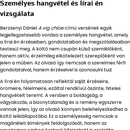
Személyes hangvétel és lírai én
vizsgálata
Berzsenyi Dániel
A vig chloe
című versének egyik
legjellegzetesebb vonása a személyes hangvétel, amely
a lírai én érzéseiben, gondolataiban és megszólalásaiban
testesül meg. A költő nem csupán külső szemlélőként,
hanem aktív, érzelmileg elkötelezett szereplőként van
jelen a műben. Az olvasó így nemcsak a szerelmes férfi
gondolataival, hanem érzéseivel is azonosulni tud.
A lírai én folyamatosan reflektál saját érzéseire,
örömeire, félelmeire, ezáltal rendkívül őszinte, hiteles
hangvételt teremt. A versben a boldogság, a
vágyakozás, a bizonytalanság és a remény egyszerre
vannak jelen, így az olvasó könnyen belehelyezkedhet a
költő lelkiállapotába. Ez a személyesség nemcsak a
magánéleti élmények feldolgozását, hanem az