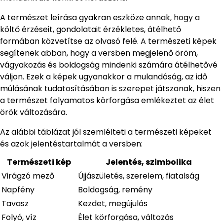
A természet leírása gyakran eszköze annak, hogy a
költő érzéseit, gondolatait érzékletes, átélhető
formában közvetítse az olvasó felé. A természeti képek
segítenek abban, hogy a versben megjelenő öröm,
vágyakozás és boldogság mindenki számára átélhetővé
váljon. Ezek a képek ugyanakkor a mulandóság, az idő
múlásának tudatosításában is szerepet játszanak, hiszen
a természet folyamatos körforgása emlékeztet az élet
örök változására.
Az alábbi táblázat jól szemlélteti a természeti képeket
és azok jelentéstartalmát a versben:
Természeti kép
Jelentés, szimbolika
Virágzó mező
Újjászületés, szerelem, fiatalság
Napfény
Boldogság, remény
Tavasz
Kezdet, megújulás
Folyó, víz
Élet körforgása, változás