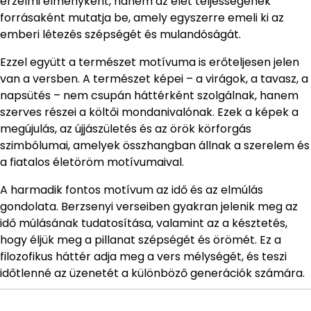
érzelmi élményként, hanem az élet teljességének
forrásaként mutatja be, amely egyszerre emeli ki az
emberi létezés szépségét és mulandóságát.
Ezzel együtt a természet motívuma is erőteljesen jelen
van a versben. A természet képei – a virágok, a tavasz, a
napsütés – nem csupán háttérként szolgálnak, hanem
szerves részei a költői mondanivalónak. Ezek a képek a
megújulás, az újjászületés és az örök körforgás
szimbólumai, amelyek összhangban állnak a szerelem és
a fiatalos életöröm motívumaival.
A harmadik fontos motívum az idő és az elmúlás
gondolata. Berzsenyi verseiben gyakran jelenik meg az
idő múlásának tudatosítása, valamint az a késztetés,
hogy éljük meg a pillanat szépségét és örömét. Ez a
filozofikus háttér adja meg a vers mélységét, és teszi
időtlenné az üzenetét a különböző generációk számára.