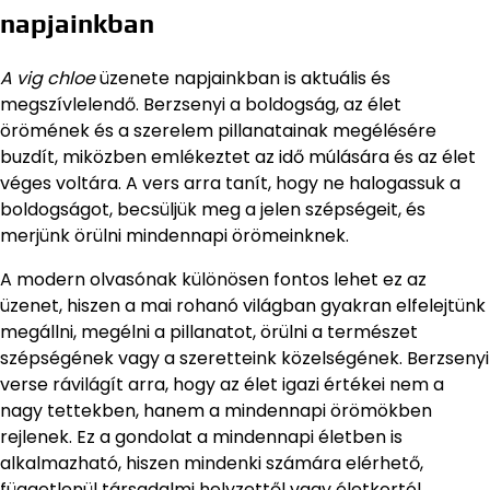
napjainkban
A vig chloe
üzenete napjainkban is aktuális és
megszívlelendő. Berzsenyi a boldogság, az élet
örömének és a szerelem pillanatainak megélésére
buzdít, miközben emlékeztet az idő múlására és az élet
véges voltára. A vers arra tanít, hogy ne halogassuk a
boldogságot, becsüljük meg a jelen szépségeit, és
merjünk örülni mindennapi örömeinknek.
A modern olvasónak különösen fontos lehet ez az
üzenet, hiszen a mai rohanó világban gyakran elfelejtünk
megállni, megélni a pillanatot, örülni a természet
szépségének vagy a szeretteink közelségének. Berzsenyi
verse rávilágít arra, hogy az élet igazi értékei nem a
nagy tettekben, hanem a mindennapi örömökben
rejlenek. Ez a gondolat a mindennapi életben is
alkalmazható, hiszen mindenki számára elérhető,
függetlenül társadalmi helyzettől vagy életkortól.