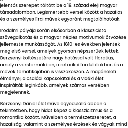
jelentős szerepet töltött be a 19. század eleji magyar
társadalomban. Legismertebb versei között a hazafias
és a személyes lírai művek egyaránt megtalálhatóak.
Irodalmi pályája során elsősorban a klasszicista
szövegalkotás és a magyar népies motívumok ötvözése
jellemezte munkásságát. Az 1810-es években jelentek
meg első versei, amelyek gyorsan népszerűek lettek.
Berzsenyi költészetére nagy hatással volt Horatius,
amely a versformákban, a retorikai fordulatokban és a
művek tematikájában is visszaköszön. A magánéleti
élményei, a családi kapcsolatai és a vidéki élet
inspirálták leginkább, amelyek számos versében
megjelennek.
Berzsenyi Dániel életműve egyedülálló abban a
tekintetben, hogy hidat képez a klasszicizmus és a
romantika között. Műveiben a természetszeretet, a
hazafiság, valamint a személyes érzések és vágyak mind