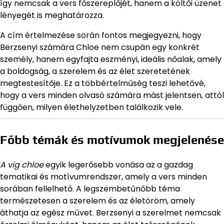
így nemcsak a vers főszereplőjét, hanem a költői üzenet
lényegét is meghatározza.
A cím értelmezése során fontos megjegyezni, hogy
Berzsenyi számára Chloe nem csupán egy konkrét
személy, hanem egyfajta eszményi, ideális nőalak, amely
a boldogság, a szerelem és az élet szeretetének
megtestesítője. Ez a többértelműség teszi lehetővé,
hogy a vers minden olvasó számára mást jelentsen, attól
függően, milyen élethelyzetben találkozik vele.
Főbb témák és motívumok megjelenése
A vig chloe
egyik legerősebb vonása az a gazdag
tematikai és motívumrendszer, amely a vers minden
sorában fellelhető. A legszembetűnőbb téma
természetesen a szerelem és az életöröm, amely
áthatja az egész művet. Berzsenyi a szerelmet nemcsak