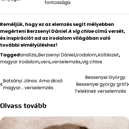
fontossága.
Reméljük, hogy ez az elemzés segít mélyebben
megérteni Berzsenyi Dániel
A vig chloe
című versét,
és inspirációt ad az irodalom világában való
további elmélyüléshez!
Tagged
analízis
,
Berzsenyi Dániel
,
irodalom
,
költészet
,
magyar irodalom
,
vers
,
verselemzés
,
vig chloe
Bessenyei György:
Bejegyzés
Batsányi János: Ama dicső
Bessenyei györgy gróf
magyar… verselemzés
navigáció
Telekinek verselemzés
Olvass tovább