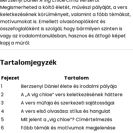
Berzsenyi Dániel
A vig chloe
című verséről.
Megismerheted a költő életét, művészi pályáját, a vers
keletkezésének körülményeit, valamint a főbb témákat,
motívumokat is. Emellett olvasónaplóként és
összefoglalóként is szolgál, hogy bármilyen szinten is
vagy az irodalomtanulásban, hasznos és átfogó képet
kapj a műről.
Tartalomjegyzék
Fejezet
Tartalom
1
Berzsenyi Dániel élete és irodalmi pályája
2
A „A vig chloe” vers keletkezésének háttere
3
A vers műfaja és szerkezeti sajátosságai
4
A vers első olvasása: stílus és hangulat
5
Mit jelent a „vig chloe”? Címértelmezés
6
Főbb témák és motívumok megjelenése