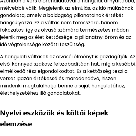
Azonban a vers előrehaladtával a hangulat árnyaltabbá,
mélyebbé válik. Megjelenik az elmúlás, az idő múlásának
gondolata, amely a boldogság pillanatainak értékét
hangsúlyozza. Ez a váltás nem törésszerű, hanem
fokozatos, így az olvasó számára természetes módon
jelenik meg az élet kettőssége: a pillanatnyi öröm és az
idő végtelensége közötti feszültség.
A hangulati váltások az olvasói élményt is gazdagítják. Az
első, könnyed szakasz felszabadítóan hat, míg a későbbi,
elmélkedő rész elgondolkodtat. Ez a kettősség teszi a
verset igazán értékessé és maradandóvá, hiszen
mindenki megtalálhatja benne a saját hangulatához,
élethelyzetéhez illő gondolatokat.
Nyelvi eszközök és költői képek
elemzése