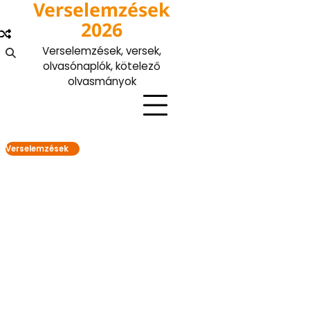
Verselemzések
Skip
to
2026
content
Verselemzések, versek,
olvasónaplók, kötelező
olvasmányok
Verselemzések