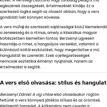
követ. A versvégi csattanó vagy tanulság pedig a mű
egészének összegzését, értelmezését kínálja. Ez a
szerkezeti logika segíti az olvasót abban, hogy a vers
gondolati ívét könnyen kövesse.
A vers műfaji és szerkezeti sajátosságai közül kiemelendő
a zeneiesség és a ritmus, amely a klasszikus magyar
költészetben kiemelten fontos. Berzsenyi ügyesen
használja a rímet, a hangsúlyos verselést, valamint a
különböző költői eszközöket, hogy megerősítse a mű
hangulatát és üzenetét. Ezek a jellegzetességek
nemcsak esztétikai élményt nyújtanak, hanem az
értelmezést is segítik.
A vers első olvasása: stílus és hangulat
Berzsenyi Dániel: A vig chloe
első olvasásakor rögtön
feltűnik a vers könnyed, játékos stílusa és az örömteli,
életigenlő hangulat. A költemény nem csupán a