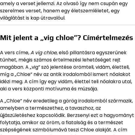
amely a verset jellemzi. Az olvasó így nem csupán egy
szerelmes verset, hanem egy életszemléletet, egy
világlátást is kap útravalóul.
Mit jelent a „vig chloe”? Címértelmezés
A vers címe,
A vig chloe
, első pillantásra egyszerűnek
tűnhet, mégis számos értelmezési lehetőséget rejt
magában. A „vig” szó jelentése örömteli, vidám, életteli,
míg a „Chloe” név az antik irodalomból ismert nőalakot
idézi meg. A cím így egy vidám, élettel teli nőalakra utal,
aki a vers központi motívuma és múzsája.
A „Chloe” név eredetileg a görög irodalomból származik,
amelyben a természethez, a tavaszhoz, az
újjászületéshez kapcsolódik. Berzsenyi ezt a hagyományt
folytatja, amikor az öröm, a fiatalság és a természet
szépségének szimbólumává teszi Chloe alakját. A cím