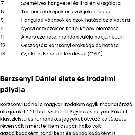
7
Személyes hangvétel és lírai én vizsgálata
8
Természeti képek és azok jelentősége
9
Hangulati váltások és azok hatása az olvasóra
10
Nyelvi eszközök és költői képek elemzése
11
A vers üzenete, mondanivalója napjainkban
12
Összegzés: Berzsenyi öröksége és hatása
13
Gyakran Ismételt Kérdések (GYIK)
Berzsenyi Dániel élete és irodalmi
pályája
Berzsenyi Dániel a magyar irodalom egyik meghatározó
alakja, aki 1776-ban született Egyházashetyén. Főként
klasszicista és romantikus jegyeket ötvöző költészete
révén vált ismertté. Nem csupán költő volt:
gazdálkodóként, tanárként és gondolkodóként is