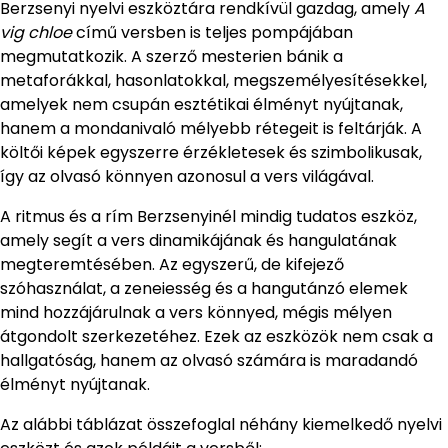
Berzsenyi nyelvi eszköztára rendkívül gazdag, amely
A
vig chloe
című versben is teljes pompájában
megmutatkozik. A szerző mesterien bánik a
metaforákkal, hasonlatokkal, megszemélyesítésekkel,
amelyek nem csupán esztétikai élményt nyújtanak,
hanem a mondanivaló mélyebb rétegeit is feltárják. A
költői képek egyszerre érzékletesek és szimbolikusak,
így az olvasó könnyen azonosul a vers világával.
A ritmus és a rím Berzsenyinél mindig tudatos eszköz,
amely segít a vers dinamikájának és hangulatának
megteremtésében. Az egyszerű, de kifejező
szóhasználat, a zeneiesség és a hangutánzó elemek
mind hozzájárulnak a vers könnyed, mégis mélyen
átgondolt szerkezetéhez. Ezek az eszközök nem csak a
hallgatóság, hanem az olvasó számára is maradandó
élményt nyújtanak.
Az alábbi táblázat összefoglal néhány kiemelkedő nyelvi