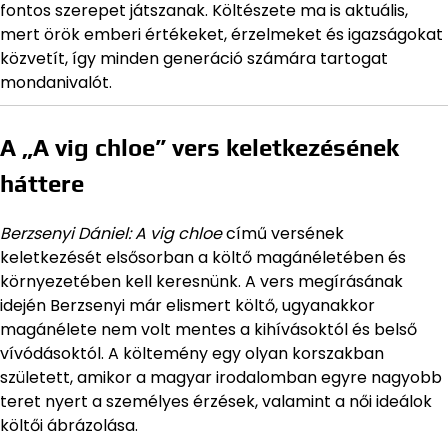
fontos szerepet játszanak. Költészete ma is aktuális,
mert örök emberi értékeket, érzelmeket és igazságokat
közvetít, így minden generáció számára tartogat
mondanivalót.
A „A vig chloe” vers keletkezésének
háttere
Berzsenyi Dániel: A vig chloe
című versének
keletkezését elsősorban a költő magánéletében és
környezetében kell keresnünk. A vers megírásának
idején Berzsenyi már elismert költő, ugyanakkor
magánélete nem volt mentes a kihívásoktól és belső
vívódásoktól. A költemény egy olyan korszakban
született, amikor a magyar irodalomban egyre nagyobb
teret nyert a személyes érzések, valamint a női ideálok
költői ábrázolása.