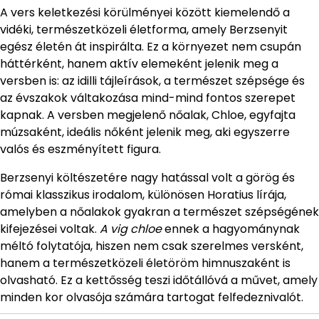
A vers keletkezési körülményei között kiemelendő a
vidéki, természetközeli életforma, amely Berzsenyit
egész életén át inspirálta. Ez a környezet nem csupán
háttérként, hanem aktív elemeként jelenik meg a
versben is: az idilli tájleírások, a természet szépsége és
az évszakok váltakozása mind-mind fontos szerepet
kapnak. A versben megjelenő nőalak, Chloe, egyfajta
múzsaként, ideális nőként jelenik meg, aki egyszerre
valós és eszményített figura.
Berzsenyi költészetére nagy hatással volt a görög és
római klasszikus irodalom, különösen Horatius lírája,
amelyben a nőalakok gyakran a természet szépségének
kifejezései voltak.
A vig chloe
ennek a hagyománynak
méltó folytatója, hiszen nem csak szerelmes versként,
hanem a természetközeli életöröm himnuszaként is
olvasható. Ez a kettősség teszi időtállóvá a művet, amely
minden kor olvasója számára tartogat felfedeznivalót.