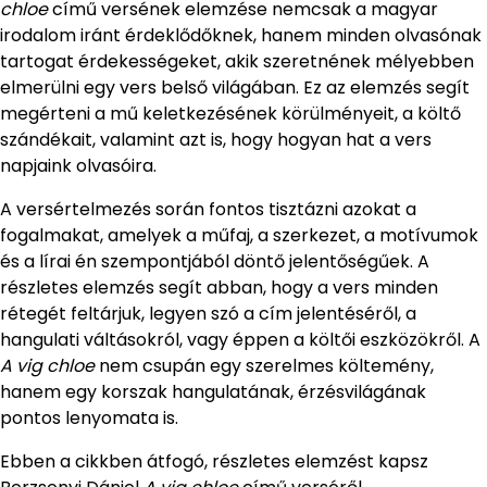
chloe
című versének elemzése nemcsak a magyar
irodalom iránt érdeklődőknek, hanem minden olvasónak
tartogat érdekességeket, akik szeretnének mélyebben
elmerülni egy vers belső világában. Ez az elemzés segít
megérteni a mű keletkezésének körülményeit, a költő
szándékait, valamint azt is, hogy hogyan hat a vers
napjaink olvasóira.
A versértelmezés során fontos tisztázni azokat a
fogalmakat, amelyek a műfaj, a szerkezet, a motívumok
és a lírai én szempontjából döntő jelentőségűek. A
részletes elemzés segít abban, hogy a vers minden
rétegét feltárjuk, legyen szó a cím jelentéséről, a
hangulati váltásokról, vagy éppen a költői eszközökről. A
A vig chloe
nem csupán egy szerelmes költemény,
hanem egy korszak hangulatának, érzésvilágának
pontos lenyomata is.
Ebben a cikkben átfogó, részletes elemzést kapsz