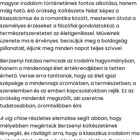
magyar irodalom történetének fontos alkotása, hanem
máig ható, élő örökség. Költészete hidat képez a
klasszicizmus és a romantika között, mesterien ötvözi a
személyes érzéseket a filozófiai gondolatokkal, a
természetszeretetet az életigenléssel. Műveinek
üzenete ma is érvényes: becsüljük meg a boldogság
pillanatait, éljünk meg minden napot teljes szívvel.
Berzsenyi hatása nemcsak az irodalmi hagyományban,
hanem a mindennapi élet értékrendjében is tetten
érhető. Versei arra tanítanak, hogy az élet igazi
szépsége a mindennapi örömökben, a természetben, a
szerelemben és az emberi kapcsolatokban rejlik. Ez az
örökség mindenkit megszólít, aki szeretne
tudatosabban, örömtelibben élni.
A vig chloe
részletes elemzése segít abban, hogy
mélyebben megértsük Berzsenyi költészetének
lényegét, és rávilágít arra, hogy a klasszikus irodalom ma