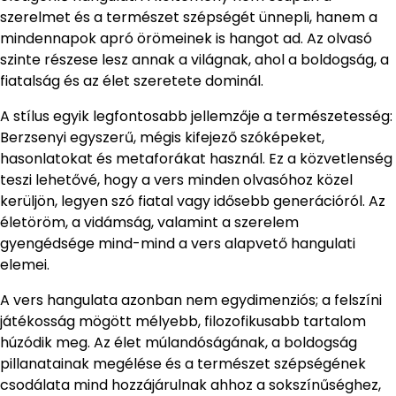
szerelmet és a természet szépségét ünnepli, hanem a
mindennapok apró örömeinek is hangot ad. Az olvasó
szinte részese lesz annak a világnak, ahol a boldogság, a
fiatalság és az élet szeretete dominál.
A stílus egyik legfontosabb jellemzője a természetesség:
Berzsenyi egyszerű, mégis kifejező szóképeket,
hasonlatokat és metaforákat használ. Ez a közvetlenség
teszi lehetővé, hogy a vers minden olvasóhoz közel
kerüljön, legyen szó fiatal vagy idősebb generációról. Az
életöröm, a vidámság, valamint a szerelem
gyengédsége mind-mind a vers alapvető hangulati
elemei.
A vers hangulata azonban nem egydimenziós; a felszíni
játékosság mögött mélyebb, filozofikusabb tartalom
húzódik meg. Az élet múlandóságának, a boldogság
pillanatainak megélése és a természet szépségének
csodálata mind hozzájárulnak ahhoz a sokszínűséghez,