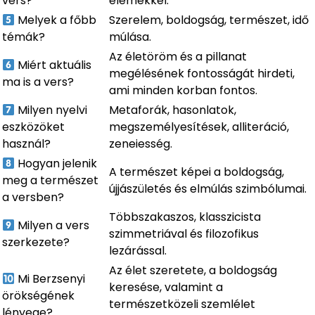
vers?
elemekkel.
Melyek a főbb
Szerelem, boldogság, természet, idő
témák?
múlása.
Az életöröm és a pillanat
Miért aktuális
megélésének fontosságát hirdeti,
ma is a vers?
ami minden korban fontos.
Milyen nyelvi
Metaforák, hasonlatok,
eszközöket
megszemélyesítések, alliteráció,
használ?
zeneiesség.
Hogyan jelenik
A természet képei a boldogság,
meg a természet
újjászületés és elmúlás szimbólumai.
a versben?
Többszakaszos, klasszicista
Milyen a vers
szimmetriával és filozofikus
szerkezete?
lezárással.
Az élet szeretete, a boldogság
Mi Berzsenyi
keresése, valamint a
örökségének
természetközeli szemlélet
lényege?