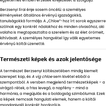
egyetemes emberi érzések kifejezését is szolgálja.
Berzsenyi lírai énje sosem öncélú: a személyes
élményeket általános érvényű igazságokká,
tanulságokká formálja. A „Chloe”-hoz írt sorok egyszerre
szólnak egy konkrét nőalakhoz és minden olvasóhoz, aki
valaha is megtapasztalta a szerelem és az élet örömeit,
kihívásait. A személyes hangvétel így válik egyetemes
érvényű költői üzenetté.
Természeti képek és azok jelentősége
A természet Berzsenyi költészetében mindig kiemelt
szerepet kap, és
A vig chloe
sem kivétel ebből a
szempontból. A versben megjelenő természetképek – a
virágzó rétek, a friss levegő, a napfény – mind a
harmónia, a megújulás és a boldogság szimbólumai. Ezek
a képek nemcsak hangulati elemek, hanem a költői
mondanivaló konkrét hordozói is.