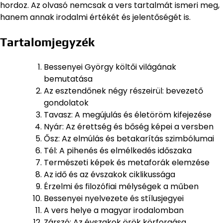
hordoz. Az olvasó nemcsak a vers tartalmát ismeri meg,
hanem annak irodalmi értékét és jelentőségét is.
Tartalomjegyzék
Bessenyei György költői világának
bemutatása
Az esztendőnek négy részeirül: bevezető
gondolatok
Tavasz: A megújulás és életöröm kifejezése
Nyár: Az érettség és bőség képei a versben
Ősz: Az elmúlás és betakarítás szimbólumai
Tél: A pihenés és elmélkedés időszaka
Természeti képek és metaforák elemzése
Az idő és az évszakok ciklikussága
Érzelmi és filozófiai mélységek a műben
Bessenyei nyelvezete és stílusjegyei
A vers helye a magyar irodalomban
Zárszó: Az évszakok örök körforgása