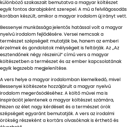
különböző szakaszait bemutatva a magyar költészet
egyik fontos darabjaként szerepel. A mű a felvilágosodás
korában készült, amikor a magyar irodalom új irányt vett.
Bessenyei munkássága jelentős hatással volt a magyar
nyelvű irodalom fejlődésére. Versei nemcsak a
természet szépségeit mutatják be, hanem az emberi
érzelmek és gondolatok mélységeit is feltárják. Az „Az
esztendőnek négy részeirül” című vers a magyar
költészetben a természet és az ember kapcsolatának
egyik legszebb megjelenítése.
A vers helye a magyar irodalomban kiemelkedő, mivel
Bessenyei költészete hozzájárult a magyar nyelvű
irodalom megerősödéséhez. A költő művei ma is
inspirációt jelentenek a magyar költészet számára,
hiszen az élet nagy kérdéseit és a természet örök
szépségeit egyaránt bemutatják. A vers az irodalmi
örökség részeként a kortárs olvasóknak is érthető és