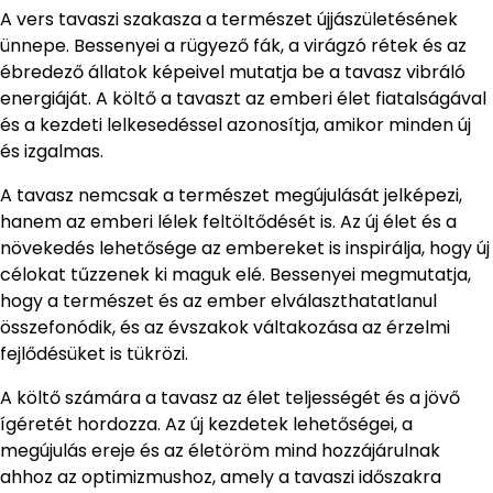
A vers tavaszi szakasza a természet újjászületésének
ünnepe. Bessenyei a rügyező fák, a virágzó rétek és az
ébredező állatok képeivel mutatja be a tavasz vibráló
energiáját. A költő a tavaszt az emberi élet fiatalságával
és a kezdeti lelkesedéssel azonosítja, amikor minden új
és izgalmas.
A tavasz nemcsak a természet megújulását jelképezi,
hanem az emberi lélek feltöltődését is. Az új élet és a
növekedés lehetősége az embereket is inspirálja, hogy új
célokat tűzzenek ki maguk elé. Bessenyei megmutatja,
hogy a természet és az ember elválaszthatatlanul
összefonódik, és az évszakok váltakozása az érzelmi
fejlődésüket is tükrözi.
A költő számára a tavasz az élet teljességét és a jövő
ígéretét hordozza. Az új kezdetek lehetőségei, a
megújulás ereje és az életöröm mind hozzájárulnak
ahhoz az optimizmushoz, amely a tavaszi időszakra