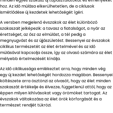
minden egyes szakasz új tapasztalatokat és élményeket
hoz. Az idő múlása elkerülhetetlen, de a ciklusok
ismétlődése új kezdetek lehetőségét ígéri.
A versben megjelenő évszakok az élet különböző
szakaszait jelképezik: a tavasz a fiatalságot, a nyár az
érettséget, az ősz az elmúlást, a tél pedig a
megnyugvást és az újjászületést. Bessenyei az évszakok
ciklikus természetét az élet értelmével és az idő
múlásával kapcsolja össze, így az olvasó számára az élet
mélyebb értelmezését kínálja.
Az idő ciklikussága emlékeztet arra, hogy minden vég
egy új kezdet lehetőségét hordozza magában. Bessenyei
költészete arra ösztönzi az olvasót, hogy az élet minden
szakaszát értékelje és élvezze, függetlenül attól, hogy az
éppen milyen kihívásokat vagy örömöket tartogat. Az
évszakok váltakozása az élet örök körforgását és a
természet rendjét tükrözi.