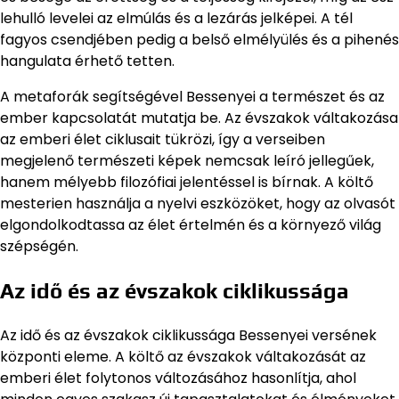
lehulló levelei az elmúlás és a lezárás jelképei. A tél
fagyos csendjében pedig a belső elmélyülés és a pihenés
hangulata érhető tetten.
A metaforák segítségével Bessenyei a természet és az
ember kapcsolatát mutatja be. Az évszakok váltakozása
az emberi élet ciklusait tükrözi, így a verseiben
megjelenő természeti képek nemcsak leíró jellegűek,
hanem mélyebb filozófiai jelentéssel is bírnak. A költő
mesterien használja a nyelvi eszközöket, hogy az olvasót
elgondolkodtassa az élet értelmén és a környező világ
szépségén.
Az idő és az évszakok ciklikussága
Az idő és az évszakok ciklikussága Bessenyei versének
központi eleme. A költő az évszakok váltakozását az
emberi élet folytonos változásához hasonlítja, ahol