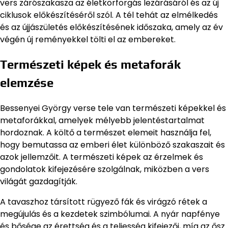
vers zárószakasza az életkörforgás lezárásáról és az új
ciklusok előkészítéséről szól. A tél tehát az elmélkedés
és az újjászületés előkészítésének időszaka, amely az év
végén új reményekkel tölti el az embereket.
Természeti képek és metaforák
elemzése
Bessenyei György verse tele van természeti képekkel és
metaforákkal, amelyek mélyebb jelentéstartalmat
hordoznak. A költő a természet elemeit használja fel,
hogy bemutassa az emberi élet különböző szakaszait és
azok jellemzőit. A természeti képek az érzelmek és
gondolatok kifejezésére szolgálnak, miközben a vers
világát gazdagítják.
A tavaszhoz társított rügyező fák és virágzó rétek a
megújulás és a kezdetek szimbólumai. A nyár napfénye
és bősége az érettség és a teljesség kifejezői, míg az ősz