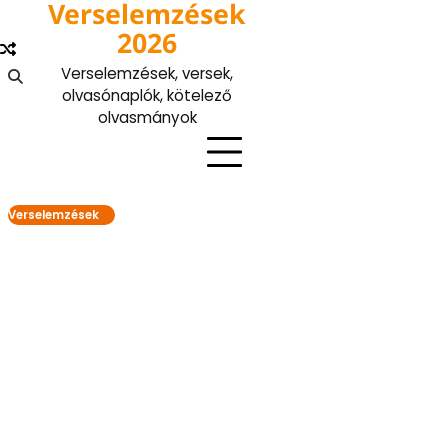
Verselemzések
Skip
to
2026
content
Verselemzések, versek,
olvasónaplók, kötelező
olvasmányok
Verselemzések