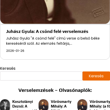
Juhász Gyula: A csönd felé verselemzés
Juhász Gyula "A csönd felé" című verse a belső béke
kereséséről szól. Az elemzés feltárja,…
2026-01-26
Keresés
Keresés
Verselemzések – Olvasónaplók:
Kosztolányi
Vörösmarty
Vörösmart
Dezső: A
Mihály: A
Mihály: (a f