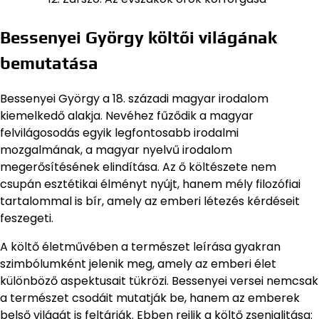
Bessenyei György költői világának
bemutatása
Bessenyei György a 18. századi magyar irodalom
kiemelkedő alakja. Nevéhez fűződik a magyar
felvilágosodás egyik legfontosabb irodalmi
mozgalmának, a magyar nyelvű irodalom
megerősítésének elindítása. Az ő költészete nem
csupán esztétikai élményt nyújt, hanem mély filozófiai
tartalommal is bír, amely az emberi létezés kérdéseit
feszegeti.
A költő életművében a természet leírása gyakran
szimbólumként jelenik meg, amely az emberi élet
különböző aspektusait tükrözi. Bessenyei versei nemcsak
a természet csodáit mutatják be, hanem az emberek
belső világát is feltárják. Ebben rejlik a költő zsenialitása: