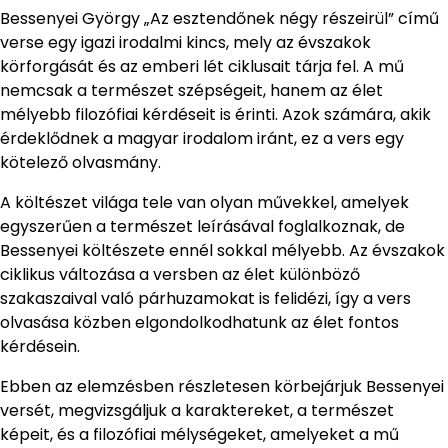
Bessenyei György „Az esztendőnek négy részeirül” című
verse egy igazi irodalmi kincs, mely az évszakok
körforgását és az emberi lét ciklusait tárja fel. A mű
nemcsak a természet szépségeit, hanem az élet
mélyebb filozófiai kérdéseit is érinti. Azok számára, akik
érdeklődnek a magyar irodalom iránt, ez a vers egy
kötelező olvasmány.
A költészet világa tele van olyan művekkel, amelyek
egyszerűen a természet leírásával foglalkoznak, de
Bessenyei költészete ennél sokkal mélyebb. Az évszakok
ciklikus változása a versben az élet különböző
szakaszaival való párhuzamokat is felidézi, így a vers
olvasása közben elgondolkodhatunk az élet fontos
kérdésein.
Ebben az elemzésben részletesen körbejárjuk Bessenyei
versét, megvizsgáljuk a karaktereket, a természet
képeit, és a filozófiai mélységeket, amelyeket a mű