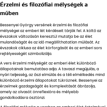
Érzelmi és filozófiai mélységek a
műben
Bessenyei György versének érzelmi és filozófiai
mélységei az emberi lét kérdéseit tárják fel. A költő az
évszakok változásán keresztül mutatja be az élet
mulandóságát és az idő megállíthatatlan múlását. Az
évszakok ciklusa az élet körforgását és az emberi sors
rejtélyességét szimbolizálja.
A vers érzelmi mélységét az emberi élet különböző
állapotainak bemutatása adja. A tavaszi megújulás, a
nyári teljesség, az őszi elmúlás és a téli elmélkedés mind
különböző érzelmi állapotokat tükröznek. Bessenyei az
érzelmek gazdagságát és komplexitását ábrázolja,
amely az olvasót önreflexióra és mélyebb
gondolkodásra ösztönzi.