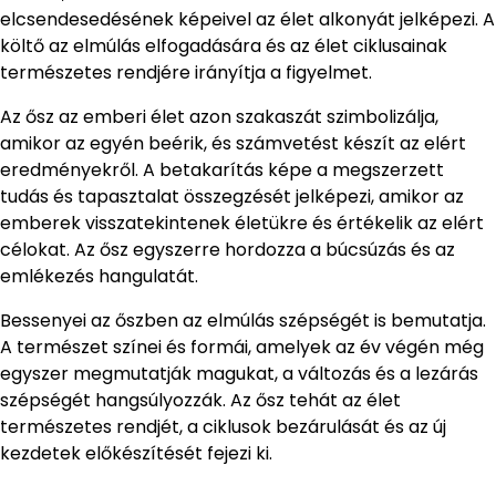
elcsendesedésének képeivel az élet alkonyát jelképezi. A
költő az elmúlás elfogadására és az élet ciklusainak
természetes rendjére irányítja a figyelmet.
Az ősz az emberi élet azon szakaszát szimbolizálja,
amikor az egyén beérik, és számvetést készít az elért
eredményekről. A betakarítás képe a megszerzett
tudás és tapasztalat összegzését jelképezi, amikor az
emberek visszatekintenek életükre és értékelik az elért
célokat. Az ősz egyszerre hordozza a búcsúzás és az
emlékezés hangulatát.
Bessenyei az őszben az elmúlás szépségét is bemutatja.
A természet színei és formái, amelyek az év végén még
egyszer megmutatják magukat, a változás és a lezárás
szépségét hangsúlyozzák. Az ősz tehát az élet
természetes rendjét, a ciklusok bezárulását és az új
kezdetek előkészítését fejezi ki.