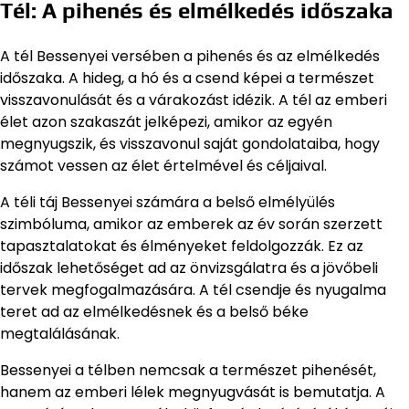
Tél: A pihenés és elmélkedés időszaka
A tél Bessenyei versében a pihenés és az elmélkedés
időszaka. A hideg, a hó és a csend képei a természet
visszavonulását és a várakozást idézik. A tél az emberi
élet azon szakaszát jelképezi, amikor az egyén
megnyugszik, és visszavonul saját gondolataiba, hogy
számot vessen az élet értelmével és céljaival.
A téli táj Bessenyei számára a belső elmélyülés
szimbóluma, amikor az emberek az év során szerzett
tapasztalatokat és élményeket feldolgozzák. Ez az
időszak lehetőséget ad az önvizsgálatra és a jövőbeli
tervek megfogalmazására. A tél csendje és nyugalma
teret ad az elmélkedésnek és a belső béke
megtalálásának.
Bessenyei a télben nemcsak a természet pihenését,
hanem az emberi lélek megnyugvását is bemutatja. A