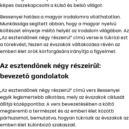
képes összekapcsolni a külső és belső világot.
Bessenyei hatása a magyar irodalomra vitathatatlan.
Munkássága segített abban, hogy a magyar nyelvű
költészet elnyerje méltó helyét az irodalom világában. Az
„Az esztendőnek négy részeirül” című verse is tükrözi ezt
a törekvést, hiszen az évszakok váltakozása révén az
emberi élet örök körforgására irányítja a figyelmet.
Az esztendőnek négy részeirül:
bevezető gondolatok
„Az esztendőnek négy részeirül” című vers Bessenyei
egyik legismertebb alkotása, mely az évszakok ciklusát
állítja középpontba. A vers bevezetésében a költő
megteremti a természet és az emberi élet közötti
párhuzamot, bemutatva, hogyan tükrözik az évszakok az
emberi élet különböző szakaszait.