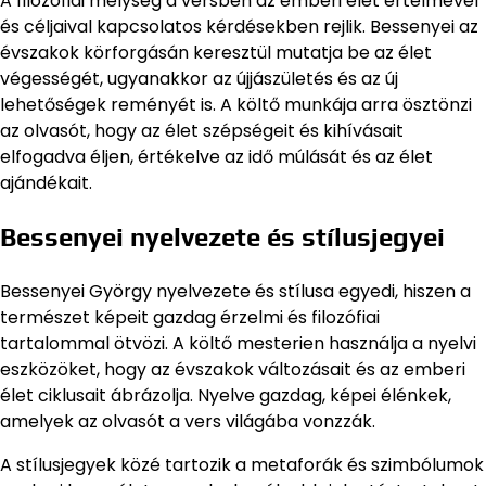
A filozófiai mélység a versben az emberi élet értelmével
és céljaival kapcsolatos kérdésekben rejlik. Bessenyei az
évszakok körforgásán keresztül mutatja be az élet
végességét, ugyanakkor az újjászületés és az új
lehetőségek reményét is. A költő munkája arra ösztönzi
az olvasót, hogy az élet szépségeit és kihívásait
elfogadva éljen, értékelve az idő múlását és az élet
ajándékait.
Bessenyei nyelvezete és stílusjegyei
Bessenyei György nyelvezete és stílusa egyedi, hiszen a
természet képeit gazdag érzelmi és filozófiai
tartalommal ötvözi. A költő mesterien használja a nyelvi
eszközöket, hogy az évszakok változásait és az emberi
élet ciklusait ábrázolja. Nyelve gazdag, képei élénkek,
amelyek az olvasót a vers világába vonzzák.
A stílusjegyek közé tartozik a metaforák és szimbólumok