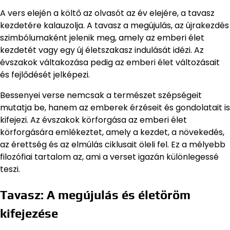
A vers elején a költő az olvasót az év elejére, a tavasz
kezdetére kalauzolja. A tavasz a megújulás, az újrakezdés
szimbólumaként jelenik meg, amely az emberi élet
kezdetét vagy egy új életszakasz indulását idézi. Az
évszakok váltakozása pedig az emberi élet változásait
és fejlődését jelképezi.
Bessenyei verse nemcsak a természet szépségeit
mutatja be, hanem az emberek érzéseit és gondolatait is
kifejezi. Az évszakok körforgása az emberi élet
körforgására emlékeztet, amely a kezdet, a növekedés,
az érettség és az elmúlás ciklusait öleli fel. Ez a mélyebb
filozófiai tartalom az, ami a verset igazán különlegessé
teszi.
Tavasz: A megújulás és életöröm
kifejezése