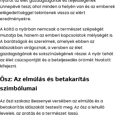
nyarat az élet gazdagságának és teljességének
ünnepévé teszi, ahol minden a helyén van és az emberek
elégedettséggel tekintenek vissza az elért
eredményekre.
A költő a nyárban nemcsak a természet szépségét
mutatja be, hanem az emberi kapcsolatok mélységét is.
A barátságok és szerelmek, amelyek ebben az
időszakban virágoznak, a versben az élet
gazdagságának és sokszínűségének részei. A nyár tehát
az élet csúcspontját és a beteljesedés örömét hivatott
kifejezni.
Ősz: Az elmúlás és betakarítás
szimbólumai
Az őszi szakasz Bessenyei versében az elmúlás és a
betakarítás időszakát testesíti meg. Az ősz a lehulló
levelek, az aratás és a természet lassú