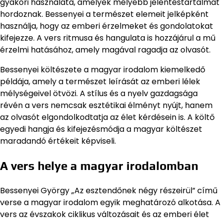
gyakori használata, amelyek mélyebb jelentéstartalmat
hordoznak. Bessenyei a természet elemeit jelképként
használja, hogy az emberi érzelmeket és gondolatokat
kifejezze. A vers ritmusa és hangulata is hozzájárul a mű
érzelmi hatásához, amely magával ragadja az olvasót.
Bessenyei költészete a magyar irodalom kiemelkedő
példája, amely a természet leírását az emberi lélek
mélységeivel ötvözi. A stílus és a nyelv gazdagsága
révén a vers nemcsak esztétikai élményt nyújt, hanem
az olvasót elgondolkodtatja az élet kérdésein is. A költő
egyedi hangja és kifejezésmódja a magyar költészet
maradandó értékeit képviseli.
A vers helye a magyar irodalomban
Bessenyei György „Az esztendőnek négy részeirül” című
verse a magyar irodalom egyik meghatározó alkotása. A
vers az évszakok ciklikus változásait és az emberi élet