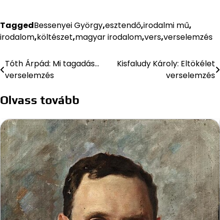
Tagged
Bessenyei György
,
esztendő
,
irodalmi mű
,
irodalom
,
költészet
,
magyar irodalom
,
vers
,
verselemzés
Tóth Árpád: Mi tagadás…
Kisfaludy Károly: Eltökélet
Bejegyzés
verselemzés
verselemzés
navigáció
Olvass tovább