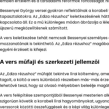
emberi értelem és a társadalmi reformok fontosságát hi
Bessenyei György versei gyakran reflektálnak a korabeli
tapasztalatokra. Az „Ediza rézushoz” keletkezésének hátt
kapcsolata áll. Ez a mű különleges módon ábrázolja a lé
újszerű megközelítésnek számított.
A vers keletkezése tehát nemcsak Bessenyei személyes 
mozzanatának is tekinthető. Az „Ediza rézushoz” magába
egyéni érzéseit is kifejezi.
A vers műfaji és szerkezeti jellemzői
Az „Ediza rézushoz” műfaját tekintve lírai költemény, amel
tagolt, a költő a vers különböző részeiben más-más érzel
lehetővé teszi, hogy az olvasó mélyebben beleélje magá
A vers felépítése szempontjából Bessenyei mesterien alk
szigorúan követik a korabeli lírai hagyományokat, ugyanak
verssorok közötti összefüggések és a képi világ különle