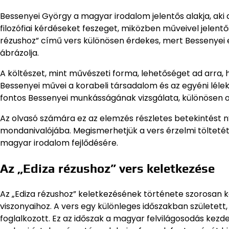
Bessenyei György a magyar irodalom jelentős alakja, aki a
filozófiai kérdéseket feszeget, miközben műveivel jelentő
rézushoz” című vers különösen érdekes, mert Bessenyei e
ábrázolja.
A költészet, mint művészeti forma, lehetőséget ad arra,
Bessenyei művei a korabeli társadalom és az egyéni lélek 
fontos Bessenyei munkásságának vizsgálata, különösen o
Az olvasó számára ez az elemzés részletes betekintést 
mondanivalójába. Megismerhetjük a vers érzelmi töltetét 
magyar irodalom fejlődésére.
Az „Ediza rézushoz” vers keletkezése
Az „Ediza rézushoz” keletkezésének története szorosan 
viszonyaihoz. A vers egy különleges időszakban született,
foglalkozott. Ez az időszak a magyar felvilágosodás kez