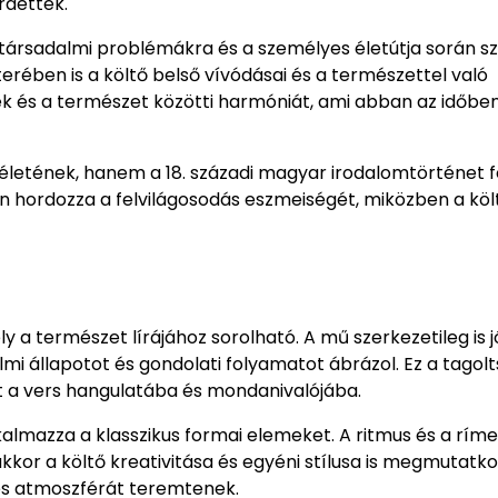
rdették.
 társadalmi problémákra és a személyes életútja során s
erében is a költő belső vívódásai és a természettel való
lek és a természet közötti harmóniát, ami abban az időbe
életének, hanem a 18. századi magyar irodalomtörténet 
n hordozza a felvilágosodás eszmeiségét, miközben a köl
y a természet lírájához sorolható. A mű szerkezetileg is j
mi állapotot és gondolati folyamatot ábrázol. Ez a tagol
t a vers hangulatába és mondanivalójába.
almazza a klasszikus formai elemeket. A ritmus és a rím
kor a költő kreativitása és egyéni stílusa is megmutatkoz
ges atmoszférát teremtenek.