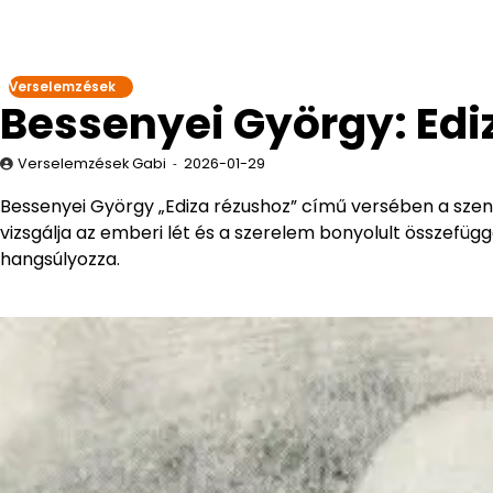
Verselemzések
Bessenyei György: Edi
Verselemzések Gabi
2026-01-29
Bessenyei György „Ediza rézushoz” című versében a szenve
vizsgálja az emberi lét és a szerelem bonyolult összefü
hangsúlyozza.