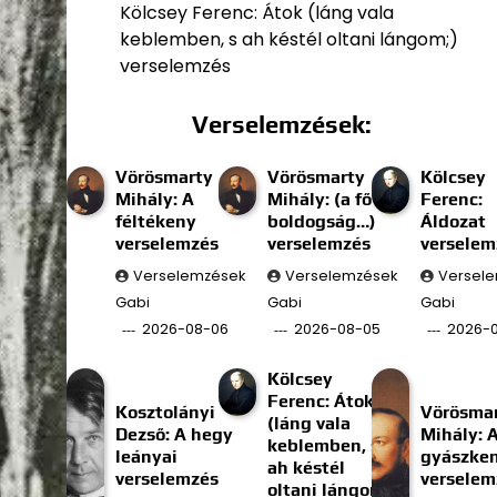
Kölcsey Ferenc: Átok (láng vala
keblemben, s ah késtél oltani lángom;)
verselemzés
Verselemzések:
Vörösmarty
Vörösmarty
Kölcsey
Mihály: A
Mihály: (a fő
Ferenc:
féltékeny
boldogság…)
Áldozat
verselemzés
verselemzés
verselem
Verselemzések
Verselemzések
Versel
Gabi
Gabi
Gabi
2026-08-06
2026-08-05
2026-
Kölcsey
Ferenc: Átok
Kosztolányi
Vörösma
(láng vala
Dezső: A hegy
Mihály: 
keblemben, s
leányai
gyászke
ah késtél
verselemzés
verselem
oltani lángom;)