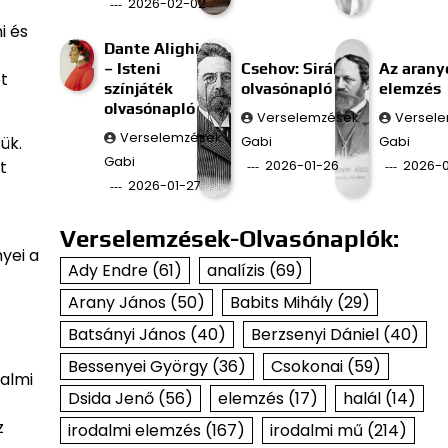
2026-02-02
i és
Dante Alighieri
– Isteni
Csehov: Sirály
Az aran
t
színjáték
olvasónapló
elemzés
olvasónapló
Verselemzések
Versel
Verselemzések
ük.
Gabi
Gabi
Gabi
t
2026-01-26
2026-0
2026-01-27
Verselemzések-Olvasónaplók:
yei a
Ady Endre
(61)
analízis
(69)
Arany János
(50)
Babits Mihály
(29)
Batsányi János
(40)
Berzsenyi Dániel
(40)
Bessenyei György
(36)
Csokonai
(59)
dalmi
Dsida Jenő
(56)
elemzés
(17)
halál
(14)
z
irodalmi elemzés
(167)
irodalmi mű
(214)