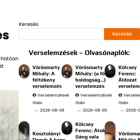
Keresés
és
Keresés
Verselemzések – Olvasónaplók:
rehatóan
át
Vörösmarty
Vörösmarty
Kölcsey
Mihály: A
Mihály: (a fő
Ferenc:
féltékeny
boldogság…)
Áldozat
verselemzés
verselemzés
verselem
Verselemzések
Verselemzések
Versel
Gabi
Gabi
Gabi
2026-08-06
2026-08-05
2026-
Kölcsey
Ferenc: Átok
Kosztolányi
Vörösma
(láng vala
Dezső: A hegy
Mihály: 