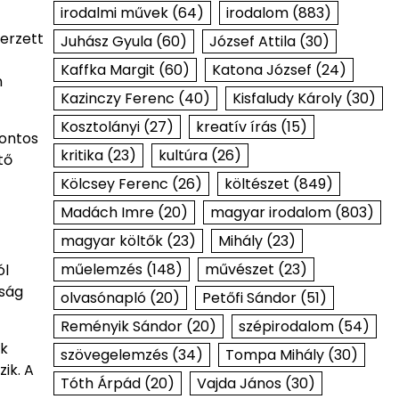
irodalmi művek
(64)
irodalom
(883)
zerzett
Juhász Gyula
(60)
József Attila
(30)
Kaffka Margit
(60)
Katona József
(24)
n
Kazinczy Ferenc
(40)
Kisfaludy Károly
(30)
Kosztolányi
(27)
kreatív írás
(15)
fontos
kritika
(23)
kultúra
(26)
tő
Kölcsey Ferenc
(26)
költészet
(849)
Madách Imre
(20)
magyar irodalom
(803)
magyar költők
(23)
Mihály
(23)
műelemzés
(148)
művészet
(23)
ól
tság
olvasónapló
(20)
Petőfi Sándor
(51)
Reményik Sándor
(20)
szépirodalom
(54)
ek
szövegelemzés
(34)
Tompa Mihály
(30)
ik. A
Tóth Árpád
(20)
Vajda János
(30)