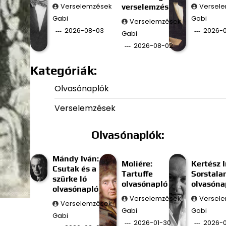
Verselemzések
verselemzés
Versel
Gabi
Gabi
Verselemzések
2026-08-03
2026-0
Gabi
2026-08-02
Kategóriák:
Olvasónaplók
Verselemzések
Olvasónaplók:
Mándy Iván:
Moliére:
Kertész I
Csutak és a
Tartuffe
Sorstala
szürke ló
olvasónapló
olvasóna
olvasónapló
Verselemzések
Versel
Verselemzések
Gabi
Gabi
Gabi
2026-01-30
2026-0