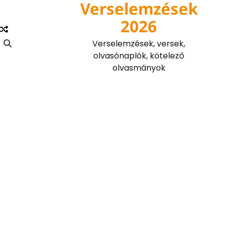
Verselemzések
Skip
to
2026
content
Verselemzések, versek,
olvasónaplók, kötelező
olvasmányok