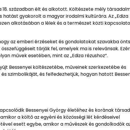
 18. században élt és alkotott. Költészete mély társadalm
s hatást gyakorolt a magyar irodalmi kultúrára. Az „Ediza
zen alkotásában a lélek és a természet közti kapcsolato
 hogy az emberi érzéseket és gondolatokat szavakba önts
összefüggéseit tárják fel, amelyek ma is relevánsak. Ezér
lyan művek esetében, mint az „Ediza rézushoz”.
nyújt Bessenyei költészetébe, műveinek szerkezetébe és
és szimbolikáját, és felfedezhetjük, hogyan hatott Bessen
kapcsolódik Bessenyei György életéhez és korának társa
 amikor a költő az egyéni és közösségi lét kérdéseivel
detével esett egybe, amikor a művészek és gondolkodók a