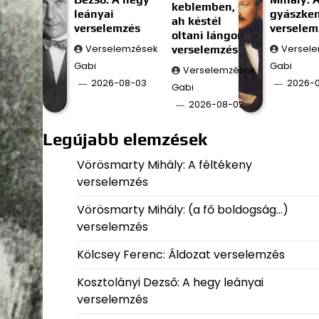
keblemben, s
leányai
gyászke
ah késtél
verselemzés
verselem
oltani lángom;)
Verselemzések
verselemzés
Versel
Gabi
Gabi
Verselemzések
2026-08-03
2026-0
Gabi
2026-08-02
Legújabb elemzések
Vörösmarty Mihály: A féltékeny
verselemzés
Vörösmarty Mihály: (a fő boldogság…)
verselemzés
Kölcsey Ferenc: Áldozat verselemzés
Kosztolányi Dezső: A hegy leányai
verselemzés