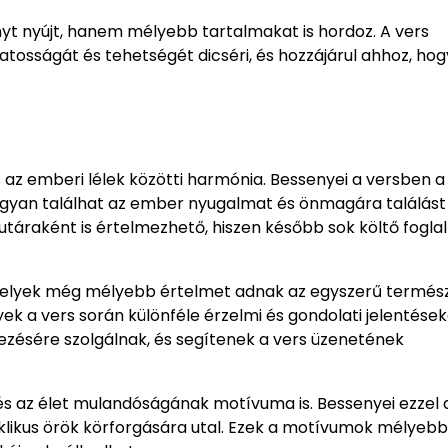
yt nyújt, hanem mélyebb tartalmakat is hordoz. A vers
tosságát és tehetségét dicséri, és hozzájárul ahhoz, ho
 az emberi lélek közötti harmónia. Bessenyei a versben a
ogyan találhat az ember nyugalmat és önmagára találást
táraként is értelmezhető, hiszen később sok költő foglal
melyek még mélyebb értelmet adnak az egyszerű termész
yek a vers során különféle érzelmi és gondolati jelentése
ezésére szolgálnak, és segítenek a vers üzenetének
s az élet mulandóságának motívuma is. Bessenyei ezzel 
klikus örök körforgására utal. Ezek a motívumok mélyebb