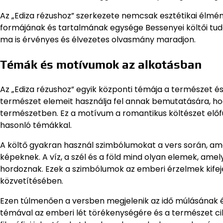
Az „Ediza rézushoz” szerkezete nemcsak esztétikai élmén
formájának és tartalmának egysége Bessenyei költői tuda
ma is érvényes és élvezetes olvasmány maradjon.
Témák és motívumok az alkotásban
Az „Ediza rézushoz” egyik központi témája a természet és
természet elemeit használja fel annak bemutatására, h
természetben. Ez a motívum a romantikus költészet előfu
hasonló témákkal.
A költő gyakran használ szimbólumokat a vers során, a
képeknek. A víz, a szél és a föld mind olyan elemek, amel
hordoznak. Ezek a szimbólumok az emberi érzelmek kifej
közvetítésében.
Ezen túlmenően a versben megjelenik az idő múlásának é
témával az emberi lét törékenységére és a természet ci