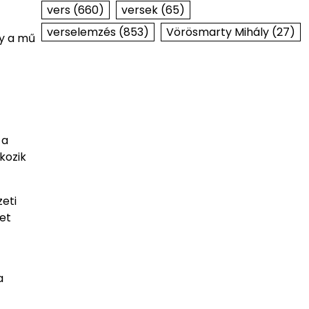
vers
(660)
versek
(65)
verselemzés
(853)
Vörösmarty Mihály
(27)
gy a mű
 a
kozik
eti
ket
a