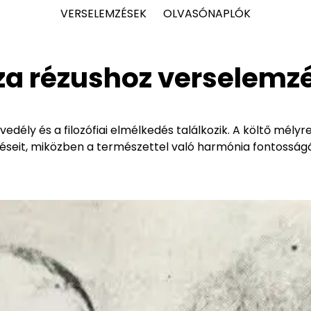
VERSELEMZÉSEK
OLVASÓNAPLÓK
za rézushoz verselemz
dély és a filozófiai elmélkedés találkozik. A költő mély
ggéseit, miközben a természettel való harmónia fontosság