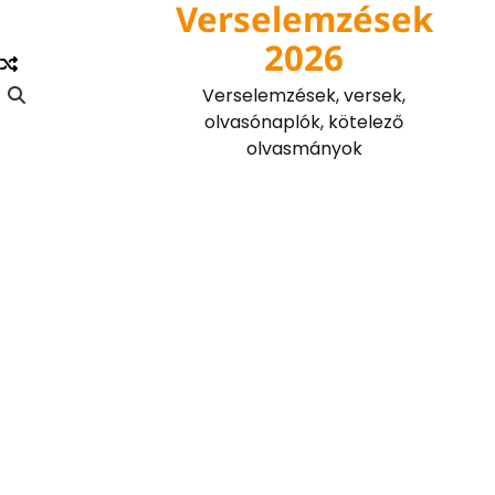
Verselemzések
Skip
to
2026
content
Verselemzések, versek,
olvasónaplók, kötelező
olvasmányok