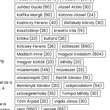
Juhász Gyula
(60)
József Attila
(30)
Kaffka Margit
(60)
Katona József
(24)
Kazinczy Ferenc
(40)
Kisfaludy Károly
(30)
Kosztolányi
(28)
kreatív írás
(15)
kritika
(23)
kultúra
(26)
Kölcsey Ferenc
(26)
költészet
(850)
Madách Imre
(20)
magyar irodalom
(804)
rg
magyar költők
(23)
Mihály
(23)
műelemzés
(149)
művészet
(23)
olvasónapló
(20)
Petőfi Sándor
(51)
l az a
Reményik Sándor
(20)
szépirodalom
(54)
. A
szövegelemzés
(35)
Tompa Mihály
(30)
Tóth Árpád
(20)
Vajda János
(30)
e is
vers
(660)
versek
(65)
ntika