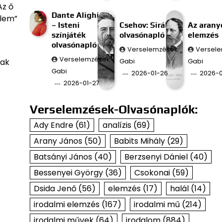
Az ő
Dante Alighieri
elem”
– Isteni
Csehov: Sirály
Az aran
színjáték
olvasónapló
elemzés
olvasónapló
Verselemzések
Versel
Verselemzések
zak
Gabi
Gabi
Gabi
2026-01-26
2026-0
2026-01-27
Verselemzések-Olvasónaplók:
Ady Endre
(61)
analízis
(69)
Arany János
(50)
Babits Mihály
(29)
Batsányi János
(40)
Berzsenyi Dániel
(40)
Bessenyei György
(36)
Csokonai
(59)
Dsida Jenő
(56)
elemzés
(17)
halál
(14)
irodalmi elemzés
(167)
irodalmi mű
(214)
irodalmi művek
(64)
irodalom
(884)