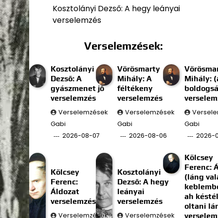
Kosztolányi Dezső: A hegy leányai
verselemzés
Verselemzések:
Kosztolányi
Vörösmarty
Vörösma
Dezső: A
Mihály: A
Mihály: (
gyászmenet jő
féltékeny
boldogs
verselemzés
verselemzés
verselem
Verselemzések
Verselemzések
Versel
Gabi
Gabi
Gabi
2026-08-07
2026-08-06
2026-
Kölcsey
Ferenc: 
Kölcsey
Kosztolányi
(láng val
Ferenc:
Dezső: A hegy
keblembe
Áldozat
leányai
ah késté
verselemzés
verselemzés
oltani l
Verselemzések
Verselemzések
verselem