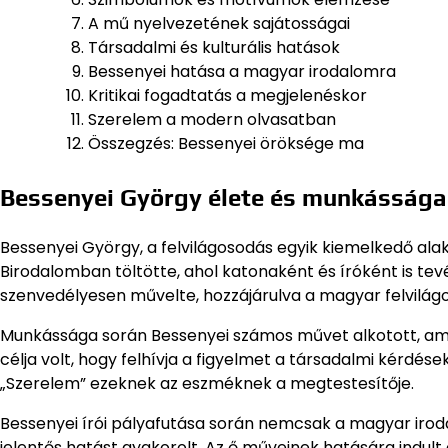
A mű nyelvezetének sajátosságai
Társadalmi és kulturális hatások
Bessenyei hatása a magyar irodalomra
Kritikai fogadtatás a megjelenéskor
Szerelem a modern olvasatban
Összegzés: Bessenyei öröksége ma
Bessenyei György élete és munkássága
Bessenyei György, a felvilágosodás egyik kiemelkedő alak
Birodalomban töltötte, ahol katonaként és íróként is tev
szenvedélyesen művelte, hozzájárulva a magyar felvilág
Munkássága során Bessenyei számos művet alkotott, amel
célja volt, hogy felhívja a figyelmet a társadalmi kérdé
„Szerelem” ezeknek az eszméknek a megtestesítője.
Bessenyei írói pályafutása során nemcsak a magyar irod
jelentős hatást gyakorolt. Az ő műveinek hatására indul