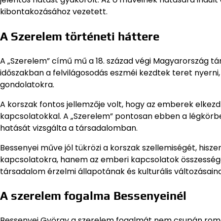
kibontakozásához vezetett.
A Szerelem történeti háttere
A „Szerelem” című mű a 18. század végi Magyarország tár
időszakban a felvilágosodás eszméi kezdtek teret nyerni,
gondolatokra.
A korszak fontos jellemzője volt, hogy az emberek elkezd
kapcsolatokkal. A „Szerelem” pontosan ebben a légkörbe
hatását vizsgálta a társadalomban.
Bessenyei műve jól tükrözi a korszak szellemiségét, hi
kapcsolatokra, hanem az emberi kapcsolatok összességére
társadalom érzelmi állapotának és kulturális változásain
A szerelem fogalma Bessenyeinél
Bessenyei György a szerelem fogalmát nem csupán rom