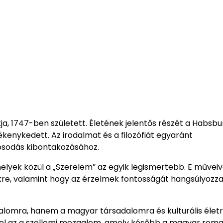
ja, 1747-ben született. Életének jelentős részét a Habsbu
ékenykedett. Az irodalmat és a filozófiát egyaránt
osodás kibontakozásához.
yek közül a „Szerelem” az egyik legismertebb. E műveive
sekre, valamint hogy az érzelmek fontosságát hangsúlyozza
alomra, hanem a magyar társadalomra és kulturális életr
t el az a szellemi mozgalom, amely később a magyar roma