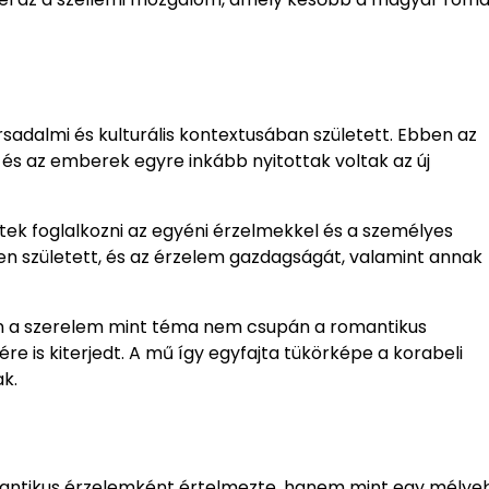
sadalmi és kulturális kontextusában született. Ebben az
 és az emberek egyre inkább nyitottak voltak az új
tek foglalkozni az egyéni érzelmekkel és a személyes
n született, és az érzelem gazdagságát, valamint annak
szen a szerelem mint téma nem csupán a romantikus
 is kiterjedt. A mű így egyfajta tükörképe a korabeli
ak.
antikus érzelemként értelmezte, hanem mint egy mélye