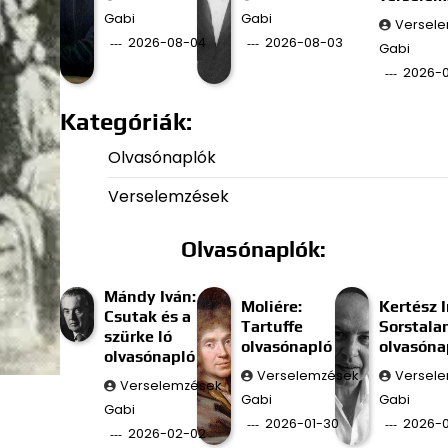
Gabi
Gabi
Versel
2026-08-04
2026-08-03
Gabi
2026-
Kategóriák:
Olvasónaplók
Verselemzések
Olvasónaplók:
Mándy Iván:
Moliére:
Kertész I
Csutak és a
Tartuffe
Sorstala
szürke ló
olvasónapló
olvasóna
olvasónapló
Verselemzések
Versel
Verselemzések
Gabi
Gabi
Gabi
2026-01-30
2026-0
2026-02-02