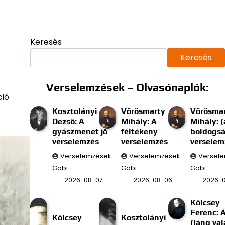
Keresés
Keresés
Verselemzések – Olvasónaplók:
ció
Kosztolányi
Vörösmarty
Vörösma
Dezső: A
Mihály: A
Mihály: (
gyászmenet jő
féltékeny
boldogs
verselemzés
verselemzés
verselem
Verselemzések
Verselemzések
Versel
Gabi
Gabi
Gabi
2026-08-07
2026-08-06
2026-
Kölcsey
Ferenc: 
Kölcsey
Kosztolányi
(láng val