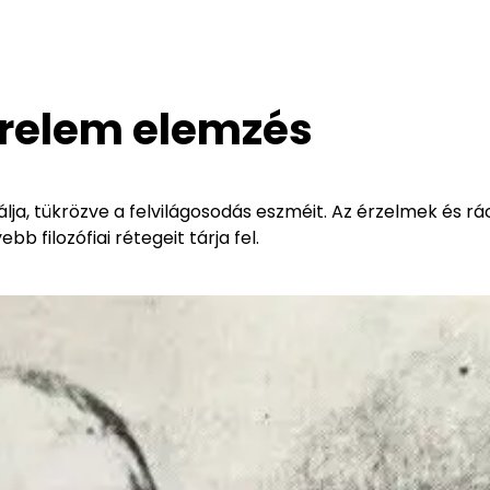
erelem elemzés
ja, tükrözve a felvilágosodás eszméit. Az érzelmek és rá
b filozófiai rétegeit tárja fel.