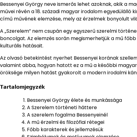
Bessenyei György neve ismerős lehet azoknak, akik a ma
művei révén a 18. századi magyar irodalom egyedülálló k
című művének elemzése, mely az érzelmek bonyolult vil
A „Szerelem” nem csupán egy egyszerű szerelmi történet,
boncolgat. Az elemzés során megismerhetjük a mű főbb kar
kulturális hatásait.
Az olvasó betekintést nyerhet Bessenyei korának szelle
valamint abba, hogyan hatott ez a mű a későbbi magyar i
öröksége milyen hatást gyakorolt a modern irodalmi kán
Tartalomjegyzék
Bessenyei György élete és munkássága
A Szerelem történeti háttere
A szerelem fogalma Bessenyeinél
A mű érzelmi és filozófiai rétegei
Főbb karakterek és jellemzésük
Szimbólumok és motívumok elemzése