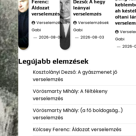
Ferenc:
Dezső: A hegy
keblembe
Áldozat
leányai
ah késté
verselemzés
verselemzés
oltani l
Verselemzések
Verselemzések
verselem
Gabi
Gabi
Versel
2026-08-04
2026-08-03
Gabi
2026-
Legújabb elemzések
Kosztolányi Dezső: A gyászmenet jő
verselemzés
Vörösmarty Mihály: A féltékeny
verselemzés
Vörösmarty Mihály: (a fő boldogság…)
verselemzés
Kölcsey Ferenc: Áldozat verselemzés