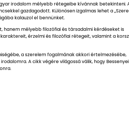
gyar irodalom mélyebb rétegeibe kívánnak betekinteni. 
incsekkel gazdagodott. Különösen izgalmas lehet a „Szer
ágába kalauzol el bennünket.
 hanem mélyebb filozófiai és társadalmi kérdéseket is
aktereit, érzelmi és filozófiai rétegeit, valamint a kors
miségébe, a szerelem fogalmának akkori értelmezésébe,
rodalomra. A cikk végére világossá válik, hogy Bessenyei
onra.