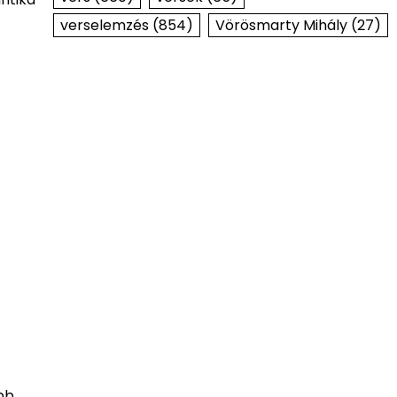
verselemzés
(854)
Vörösmarty Mihály
(27)
bb,