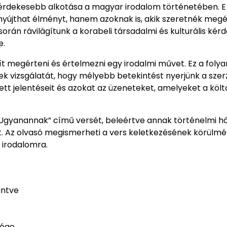
gérdekesebb alkotása a magyar irodalom történetében. 
yújthat élményt, hanem azoknak is, akik szeretnék megé
orán rávilágítunk a korabeli társadalmi és kulturális kér
e.
t megérteni és értelmezni egy irodalmi művet. Ez a foly
emek vizsgálatát, hogy mélyebb betekintést nyerjünk a szer
ett jelentéseit és azokat az üzeneteket, amelyeket a költ
„Ugyanannak” című versét, beleértve annak történelmi há
tét. Az olvasó megismerheti a vers keletkezésének körülmé
 irodalomra.
intve
sége