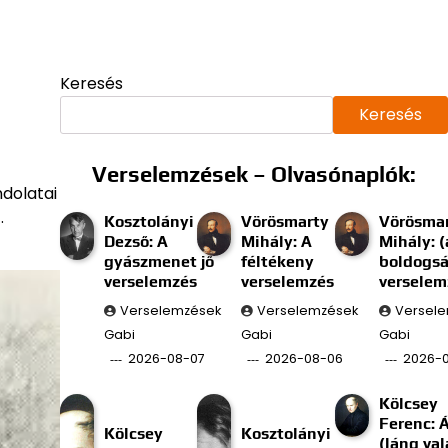
Keresés
Keresés
Verselemzések – Olvasónaplók:
ndolatai
.
Kosztolányi
Vörösmarty
Vörösma
Dezső: A
Mihály: A
Mihály: (
gyászmenet jő
féltékeny
boldogs
verselemzés
verselemzés
verselem
Verselemzések
Verselemzések
Versel
Gabi
Gabi
Gabi
2026-08-07
2026-08-06
2026-
Kölcsey
Ferenc: 
Kölcsey
Kosztolányi
(láng val