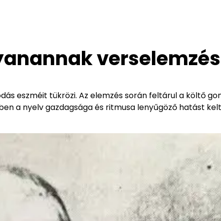
yanannak verselemzés
ás eszméit tükrözi. Az elemzés során feltárul a költő go
zben a nyelv gazdagsága és ritmusa lenyűgöző hatást kelt