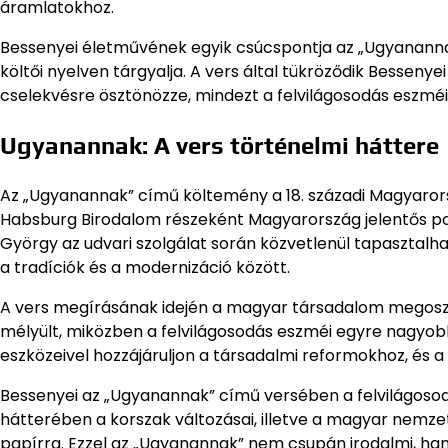
áramlatokhoz.
Bessenyei életművének egyik csúcspontja az „Ugyanannak
költői nyelven tárgyalja. A vers által tükröződik Besse
cselekvésre ösztönözze, mindezt a felvilágosodás eszmé
Ugyanannak: A vers történelmi háttere
Az „Ugyanannak” című költemény a 18. századi Magyarorszá
Habsburg Birodalom részeként Magyarország jelentős polit
György az udvari szolgálat során közvetlenül tapasztal
a tradíciók és a modernizáció között.
A vers megírásának idején a magyar társadalom megoszt
mélyült, miközben a felvilágosodás eszméi egyre nagyobb 
eszközeivel hozzájáruljon a társadalmi reformokhoz, és 
Bessenyei az „Ugyanannak” című versében a felvilágosodá
hátterében a korszak változásai, illetve a magyar nemzet
papírra. Ezzel az „Ugyanannak” nem csupán irodalmi, h