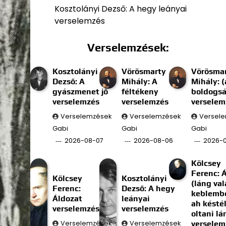
Kosztolányi Dezső: A hegy leányai
verselemzés
Verselemzések:
Kosztolányi
Vörösmarty
Vörösma
Dezső: A
Mihály: A
Mihály: (
gyászmenet jő
féltékeny
boldogs
verselemzés
verselemzés
verselem
Verselemzések
Verselemzések
Versel
Gabi
Gabi
Gabi
2026-08-07
2026-08-06
2026-
Kölcsey
Ferenc: 
Kölcsey
Kosztolányi
(láng val
Ferenc:
Dezső: A hegy
keblembe
Áldozat
leányai
ah késté
verselemzés
verselemzés
oltani l
Verselemzések
Verselemzések
verselem