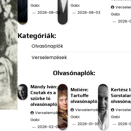
Gabi
Gabi
Versel
2026-08-04
2026-08-03
Gabi
2026-
Kategóriák:
Olvasónaplók
Verselemzések
Olvasónaplók:
Mándy Iván:
Moliére:
Kertész I
Csutak és a
Tartuffe
Sorstala
szürke ló
olvasónapló
olvasóna
olvasónapló
Verselemzések
Versel
Verselemzések
Gabi
Gabi
Gabi
2026-01-30
2026-0
2026-02-02