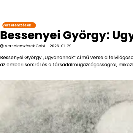
Verselemzések
Bessenyei György: Ug
Verselemzések Gabi
2026-01-29
Bessenyei György „Ugyanannak” című verse a felvilágosod
az emberi sorsról és a társadalmi igazságosságról, mikö