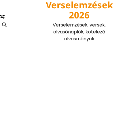
Verselemzések
Skip
to
2026
content
Verselemzések, versek,
olvasónaplók, kötelező
olvasmányok