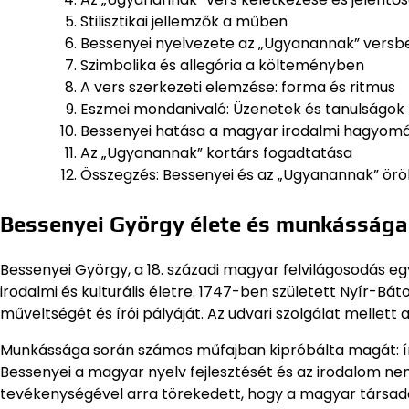
Stilisztikai jellemzők a műben
Bessenyei nyelvezete az „Ugyanannak” versb
Szimbolika és allegória a költeményben
A vers szerkezeti elemzése: forma és ritmus
Eszmei mondanivaló: Üzenetek és tanulságok
Bessenyei hatása a magyar irodalmi hagyom
Az „Ugyanannak” kortárs fogadtatása
Összegzés: Bessenyei és az „Ugyanannak” ör
Bessenyei György élete és munkássága 
Bessenyei György, a 18. századi magyar felvilágosodás eg
irodalmi és kulturális életre. 1747-ben született Nyír-Bá
műveltségét és írói pályáját. Az udvari szolgálat mellett 
Munkássága során számos műfajban kipróbálta magát: írt
Bessenyei a magyar nyelv fejlesztését és az irodalom ne
tevékenységével arra törekedett, hogy a magyar társada