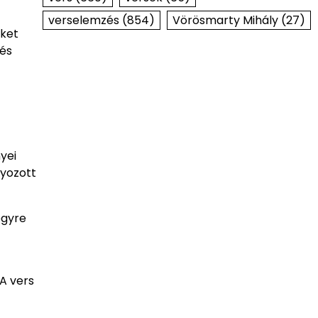
verselemzés
(854)
Vörösmarty Mihály
(27)
eket
 és
yei
lyozott
egyre
A vers