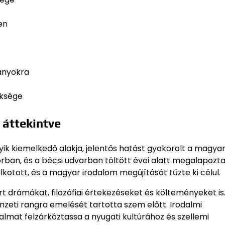
en
ányokra
öksége
áttekintve
yik kiemelkedő alakja, jelentős hatást gyakorolt a magya
torban, és a bécsi udvarban töltött évei alatt megalapozt
alkotott, és a magyar irodalom megújítását tűzte ki célul.
 drámákat, filozófiai értekezéseket és költeményeket is
mzeti rangra emelését tartotta szem előtt. Irodalmi
lmat felzárkóztassa a nyugati kultúrához és szellemi