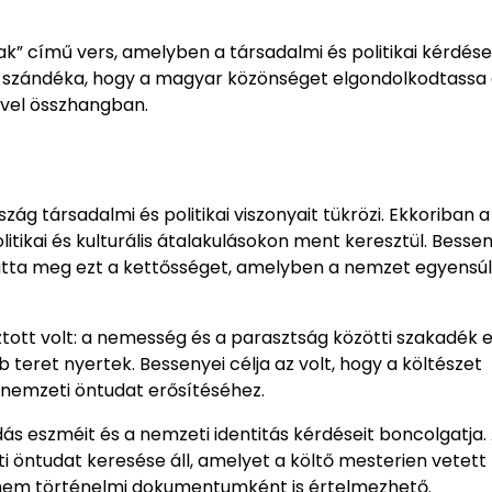
” című vers, amelyben a társadalmi és politikai kérdés
nyei szándéka, hogy a magyar közönséget elgondolkodtassa
ivel összhangban.
g társadalmi és politikai viszonyait tükrözi. Ekkoriban a
ikai és kulturális átalakulásokon ment keresztül. Bessen
hatta meg ezt a kettősséget, amelyben a nemzet egyensú
ott volt: a nemesség és a parasztság közötti szakadék 
teret nyertek. Bessenyei célja az volt, hogy a költészet
a nemzeti öntudat erősítéséhez.
s eszméit és a nemzeti identitás kérdéseit boncolgatja. 
i öntudat keresése áll, amelyet a költő mesterien vetett
anem történelmi dokumentumként is értelmezhető.