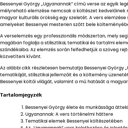
Bessenyei György „Ugyanannak” című verse az egyik le
mélyreható elemzése nemcsak a költészet kedvelőinek n
magyar kulturális örökség egy szeletét. A vers elemzése s
amelyeket Bessenyei mesterien szőtt bele költeményéb
A verselemzés egy professzionális módszertan, mely segí
magában foglalja a stilisztikai, tematikai és tartalmi el
szándékaiba. Az elemzés során felfedhetjük a szöveg rejt
közvetíteni kívánt.
Az alábbi cikk részletesen bemutatja Bessenyei György 
tematikáját, stilisztikai jellemzőit és a költemény üzene
Bessenyei költői világát, valamint a mű hatását a magyar
Tartalomjegyzék
Bessenyei György élete és munkássága áttek
Ugyanannak: A vers történelmi háttere
Tematikai elemek Bessenyei költészetében
Az „Ugyanannak” vers keletkezése és jelentő