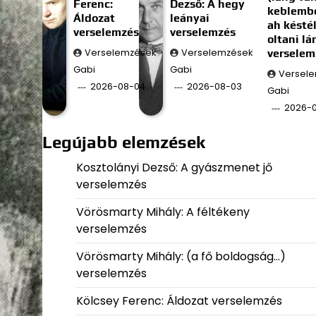
Ferenc:
Dezső: A hegy
keblembe
Áldozat
leányai
ah késté
verselemzés
verselemzés
oltani l
Verselemzések
Verselemzések
verselem
Gabi
Gabi
Versel
2026-08-04
2026-08-03
Gabi
2026-
Legújabb elemzések
Kosztolányi Dezső: A gyászmenet jő
verselemzés
Vörösmarty Mihály: A féltékeny
verselemzés
Vörösmarty Mihály: (a fő boldogság…)
verselemzés
Kölcsey Ferenc: Áldozat verselemzés