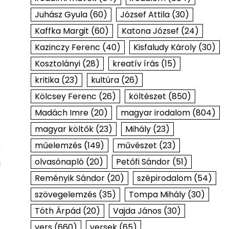
Juhász Gyula
(60)
József Attila
(30)
Kaffka Margit
(60)
Katona József
(24)
Kazinczy Ferenc
(40)
Kisfaludy Károly
(30)
Kosztolányi
(28)
kreatív írás
(15)
kritika
(23)
kultúra
(26)
Kölcsey Ferenc
(26)
költészet
(850)
Madách Imre
(20)
magyar irodalom
(804)
magyar költők
(23)
Mihály
(23)
műelemzés
(149)
művészet
(23)
r
olvasónapló
(20)
Petőfi Sándor
(51)
a
Reményik Sándor
(20)
szépirodalom
(54)
szövegelemzés
(35)
Tompa Mihály
(30)
.
Tóth Árpád
(20)
Vajda János
(30)
vers
(660)
versek
(65)