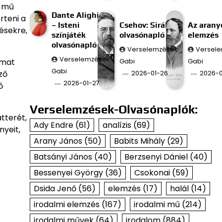
E mű
Dante Alighieri
rteni a
– Isteni
Csehov: Sirály
Az aran
désekre,
színjáték
olvasónapló
elemzés
olvasónapló
Verselemzések
Versel
Verselemzések
amat
Gabi
Gabi
Gabi
ző
2026-01-26
2026-0
2026-01-27
ő
Verselemzések-Olvasónaplók:
tterét,
Ady Endre
(61)
analízis
(69)
nyeit,
Arany János
(50)
Babits Mihály
(29)
Batsányi János
(40)
Berzsenyi Dániel
(40)
Bessenyei György
(36)
Csokonai
(59)
Dsida Jenő
(56)
elemzés
(17)
halál
(14)
irodalmi elemzés
(167)
irodalmi mű
(214)
irodalmi művek
(64)
irodalom
(884)