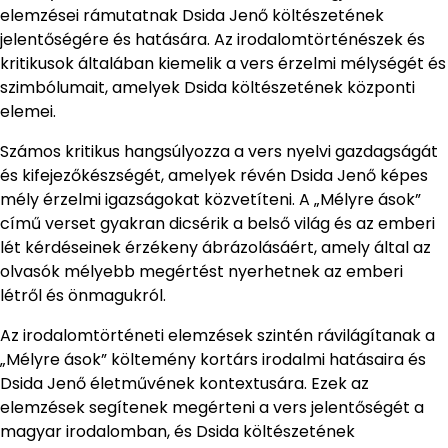
elemzései rámutatnak Dsida Jenő költészetének
jelentőségére és hatására. Az irodalomtörténészek és
kritikusok általában kiemelik a vers érzelmi mélységét és
szimbólumait, amelyek Dsida költészetének központi
elemei.
Számos kritikus hangsúlyozza a vers nyelvi gazdagságát
és kifejezőkészségét, amelyek révén Dsida Jenő képes
mély érzelmi igazságokat közvetíteni. A „Mélyre ások”
című verset gyakran dicsérik a belső világ és az emberi
lét kérdéseinek érzékeny ábrázolásáért, amely által az
olvasók mélyebb megértést nyerhetnek az emberi
létről és önmagukról.
Az irodalomtörténeti elemzések szintén rávilágítanak a
„Mélyre ások” költemény kortárs irodalmi hatásaira és
Dsida Jenő életművének kontextusára. Ezek az
elemzések segítenek megérteni a vers jelentőségét a
magyar irodalomban, és Dsida költészetének