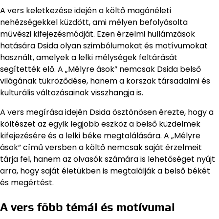
A vers keletkezése idején a költő magánéleti
nehézségekkel küzdött, ami mélyen befolyásolta
művészi kifejezésmódját. Ezen érzelmi hullámzások
hatására Dsida olyan szimbólumokat és motívumokat
használt, amelyek a lelki mélységek feltárását
segítették elő. A „Mélyre ások” nemcsak Dsida belső
világának tükröződése, hanem a korszak társadalmi és
kulturális változásainak visszhangja is.
A vers megírása idején Dsida ösztönösen érezte, hogy a
költészet az egyik legjobb eszköz a belső küzdelmek
kifejezésére és a lelki béke megtalálására. A „Mélyre
ások” című versben a költő nemcsak saját érzelmeit
tárja fel, hanem az olvasók számára is lehetőséget nyújt
arra, hogy saját életükben is megtalálják a belső békét
és megértést.
A vers főbb témái és motívumai