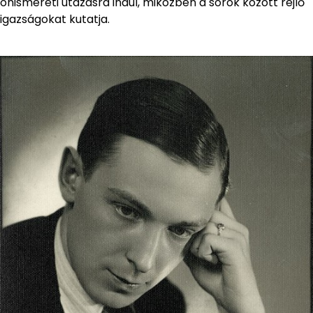
önismereti utazásra indul, miközben a sorok között rejlő
igazságokat kutatja.