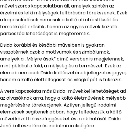
művel szoros kapcsolatban áll, amelyek szintén az
érzelmi és lelki mélységek feltárására törekszenek. Ezek
a kapcsolódások nemcsak a költő alkotói stílusát és
tematikáját erősítik, hanem az egyes művek közötti
párbeszéd lehetőségét is megteremtik.
Dsida korábbi és későbbi műveiben is gyakran
visszatérnek azok a motívumok és szimbólumok,
amelyek a „Mélyre ások” című versben is megjelennek,
mint például a föld, a mélység és a természet. Ezek az
elemek nemcsak Dsida költészetének jellegzetes jegyei,
hanem a költő életfelfogását és világképét is tükrözik.
A vers kapcsolata más Dsida-művekkel lehetőséget ad
az olvasóknak arra, hogy a költő életművének mélyebb
megértésére törekedjenek. Az ilyen jellegű irodalmi
elemzések segítenek abban, hogy felfedezzük a költő
művei közötti összefüggéseket és azok hatását Dsida
Jenő költészetére és irodalmi örökségére.