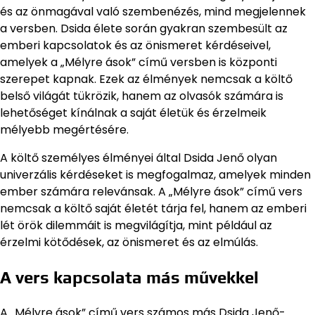
és az önmagával való szembenézés, mind megjelennek
a versben. Dsida élete során gyakran szembesült az
emberi kapcsolatok és az önismeret kérdéseivel,
amelyek a „Mélyre ások” című versben is központi
szerepet kapnak. Ezek az élmények nemcsak a költő
belső világát tükrözik, hanem az olvasók számára is
lehetőséget kínálnak a saját életük és érzelmeik
mélyebb megértésére.
A költő személyes élményei által Dsida Jenő olyan
univerzális kérdéseket is megfogalmaz, amelyek minden
ember számára relevánsak. A „Mélyre ások” című vers
nemcsak a költő saját életét tárja fel, hanem az emberi
lét örök dilemmáit is megvilágítja, mint például az
érzelmi kötődések, az önismeret és az elmúlás.
A vers kapcsolata más művekkel
A „Mélyre ások” című vers számos más Dsida Jenő-