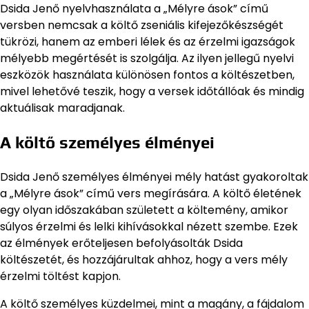
Dsida Jenő nyelvhasználata a „Mélyre ások” című
versben nemcsak a költő zseniális kifejezőkészségét
tükrözi, hanem az emberi lélek és az érzelmi igazságok
mélyebb megértését is szolgálja. Az ilyen jellegű nyelvi
eszközök használata különösen fontos a költészetben,
mivel lehetővé teszik, hogy a versek időtállóak és mindig
aktuálisak maradjanak.
A költő személyes élményei
Dsida Jenő személyes élményei mély hatást gyakoroltak
a „Mélyre ások” című vers megírására. A költő életének
egy olyan időszakában született a költemény, amikor
súlyos érzelmi és lelki kihívásokkal nézett szembe. Ezek
az élmények erőteljesen befolyásolták Dsida
költészetét, és hozzájárultak ahhoz, hogy a vers mély
érzelmi töltést kapjon.
A költő személyes küzdelmei, mint a magány, a fájdalom