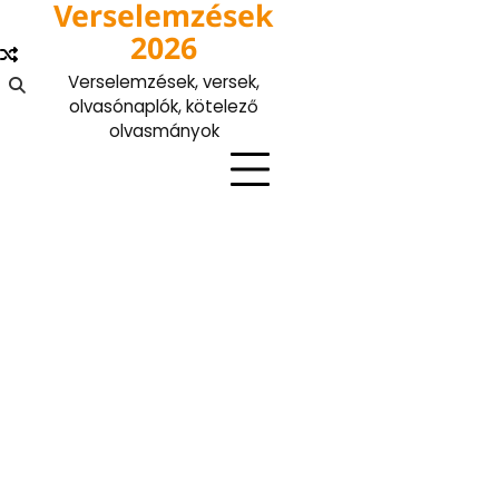
Verselemzések
Skip
to
2026
content
Verselemzések, versek,
olvasónaplók, kötelező
olvasmányok