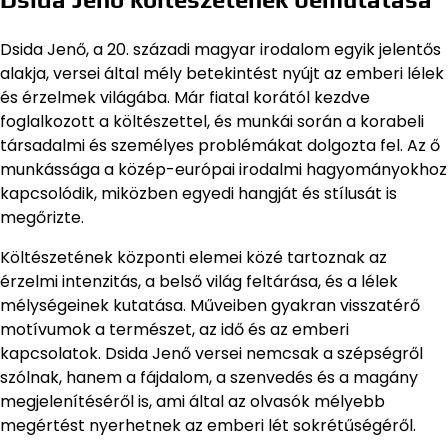
Dsida Jenő, a 20. századi magyar irodalom egyik jelentős
alakja, versei által mély betekintést nyújt az emberi lélek
és érzelmek világába. Már fiatal korától kezdve
foglalkozott a költészettel, és munkái során a korabeli
társadalmi és személyes problémákat dolgozta fel. Az ő
munkássága a közép-európai irodalmi hagyományokhoz
kapcsolódik, miközben egyedi hangját és stílusát is
megőrizte.
Költészetének központi elemei közé tartoznak az
érzelmi intenzitás, a belső világ feltárása, és a lélek
mélységeinek kutatása. Műveiben gyakran visszatérő
motívumok a természet, az idő és az emberi
kapcsolatok. Dsida Jenő versei nemcsak a szépségről
szólnak, hanem a fájdalom, a szenvedés és a magány
megjelenítéséről is, ami által az olvasók mélyebb
megértést nyerhetnek az emberi lét sokrétűségéről.