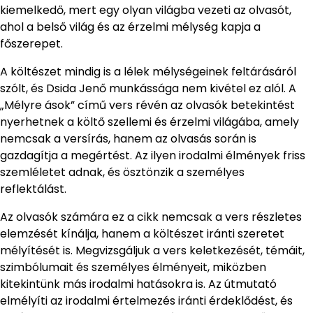
kiemelkedő, mert egy olyan világba vezeti az olvasót,
ahol a belső világ és az érzelmi mélység kapja a
főszerepet.
A költészet mindig is a lélek mélységeinek feltárásáról
szólt, és Dsida Jenő munkássága nem kivétel ez alól. A
„Mélyre ások” című vers révén az olvasók betekintést
nyerhetnek a költő szellemi és érzelmi világába, amely
nemcsak a versírás, hanem az olvasás során is
gazdagítja a megértést. Az ilyen irodalmi élmények friss
szemléletet adnak, és ösztönzik a személyes
reflektálást.
Az olvasók számára ez a cikk nemcsak a vers részletes
elemzését kínálja, hanem a költészet iránti szeretet
mélyítését is. Megvizsgáljuk a vers keletkezését, témáit,
szimbólumait és személyes élményeit, miközben
kitekintünk más irodalmi hatásokra is. Az útmutató
elmélyíti az irodalmi értelmezés iránti érdeklődést, és