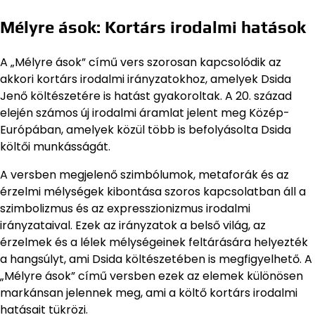
Mélyre ások: Kortárs irodalmi hatások
A „Mélyre ások” című vers szorosan kapcsolódik az
akkori kortárs irodalmi irányzatokhoz, amelyek Dsida
Jenő költészetére is hatást gyakoroltak. A 20. század
elején számos új irodalmi áramlat jelent meg Közép-
Európában, amelyek közül több is befolyásolta Dsida
költői munkásságát.
A versben megjelenő szimbólumok, metaforák és az
érzelmi mélységek kibontása szoros kapcsolatban áll a
szimbolizmus és az expresszionizmus irodalmi
irányzataival. Ezek az irányzatok a belső világ, az
érzelmek és a lélek mélységeinek feltárására helyezték
a hangsúlyt, ami Dsida költészetében is megfigyelhető. A
„Mélyre ások” című versben ezek az elemek különösen
markánsan jelennek meg, ami a költő kortárs irodalmi
hatásait tükrözi.