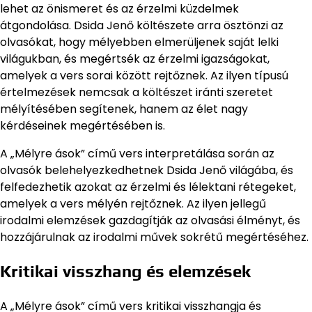
lehet az önismeret és az érzelmi küzdelmek
átgondolása. Dsida Jenő költészete arra ösztönzi az
olvasókat, hogy mélyebben elmerüljenek saját lelki
világukban, és megértsék az érzelmi igazságokat,
amelyek a vers sorai között rejtőznek. Az ilyen típusú
értelmezések nemcsak a költészet iránti szeretet
mélyítésében segítenek, hanem az élet nagy
kérdéseinek megértésében is.
A „Mélyre ások” című vers interpretálása során az
olvasók belehelyezkedhetnek Dsida Jenő világába, és
felfedezhetik azokat az érzelmi és lélektani rétegeket,
amelyek a vers mélyén rejtőznek. Az ilyen jellegű
irodalmi elemzések gazdagítják az olvasási élményt, és
hozzájárulnak az irodalmi művek sokrétű megértéséhez.
Kritikai visszhang és elemzések
A „Mélyre ások” című vers kritikai visszhangja és