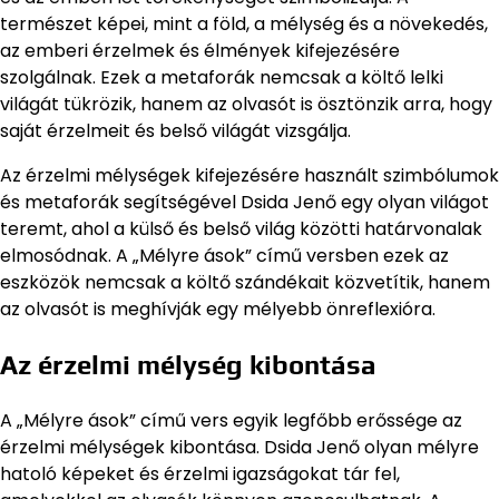
természet képei, mint a föld, a mélység és a növekedés,
az emberi érzelmek és élmények kifejezésére
szolgálnak. Ezek a metaforák nemcsak a költő lelki
világát tükrözik, hanem az olvasót is ösztönzik arra, hogy
saját érzelmeit és belső világát vizsgálja.
Az érzelmi mélységek kifejezésére használt szimbólumok
és metaforák segítségével Dsida Jenő egy olyan világot
teremt, ahol a külső és belső világ közötti határvonalak
elmosódnak. A „Mélyre ások” című versben ezek az
eszközök nemcsak a költő szándékait közvetítik, hanem
az olvasót is meghívják egy mélyebb önreflexióra.
Az érzelmi mélység kibontása
A „Mélyre ások” című vers egyik legfőbb erőssége az
érzelmi mélységek kibontása. Dsida Jenő olyan mélyre
hatoló képeket és érzelmi igazságokat tár fel,