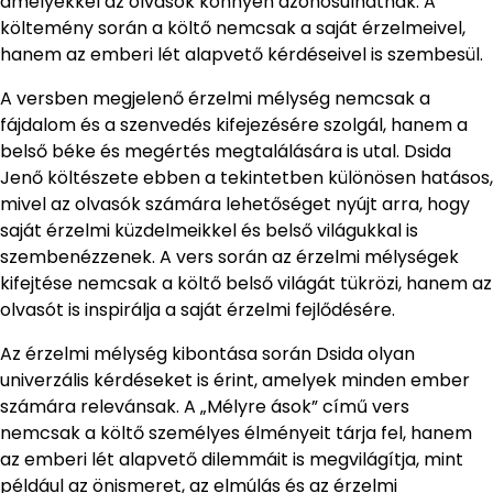
amelyekkel az olvasók könnyen azonosulhatnak. A
költemény során a költő nemcsak a saját érzelmeivel,
hanem az emberi lét alapvető kérdéseivel is szembesül.
A versben megjelenő érzelmi mélység nemcsak a
fájdalom és a szenvedés kifejezésére szolgál, hanem a
belső béke és megértés megtalálására is utal. Dsida
Jenő költészete ebben a tekintetben különösen hatásos,
mivel az olvasók számára lehetőséget nyújt arra, hogy
saját érzelmi küzdelmeikkel és belső világukkal is
szembenézzenek. A vers során az érzelmi mélységek
kifejtése nemcsak a költő belső világát tükrözi, hanem az
olvasót is inspirálja a saját érzelmi fejlődésére.
Az érzelmi mélység kibontása során Dsida olyan
univerzális kérdéseket is érint, amelyek minden ember
számára relevánsak. A „Mélyre ások” című vers
nemcsak a költő személyes élményeit tárja fel, hanem
az emberi lét alapvető dilemmáit is megvilágítja, mint
például az önismeret, az elmúlás és az érzelmi