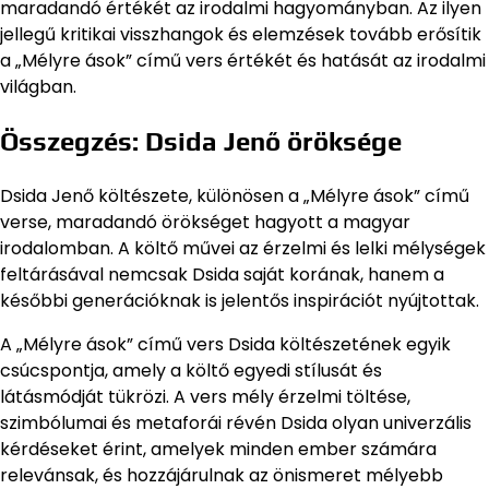
maradandó értékét az irodalmi hagyományban. Az ilyen
jellegű kritikai visszhangok és elemzések tovább erősítik
a „Mélyre ások” című vers értékét és hatását az irodalmi
világban.
Összegzés: Dsida Jenő öröksége
Dsida Jenő költészete, különösen a „Mélyre ások” című
verse, maradandó örökséget hagyott a magyar
irodalomban. A költő művei az érzelmi és lelki mélységek
feltárásával nemcsak Dsida saját korának, hanem a
későbbi generációknak is jelentős inspirációt nyújtottak.
A „Mélyre ások” című vers Dsida költészetének egyik
csúcspontja, amely a költő egyedi stílusát és
látásmódját tükrözi. A vers mély érzelmi töltése,
szimbólumai és metaforái révén Dsida olyan univerzális
kérdéseket érint, amelyek minden ember számára
relevánsak, és hozzájárulnak az önismeret mélyebb