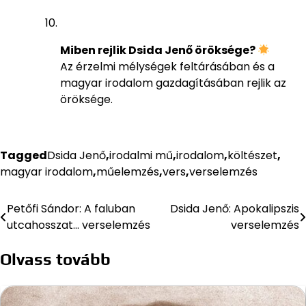
Miben rejlik Dsida Jenő öröksége?
Az érzelmi mélységek feltárásában és a
magyar irodalom gazdagításában rejlik az
öröksége.
Tagged
Dsida Jenő
,
irodalmi mű
,
irodalom
,
költészet
,
magyar irodalom
,
műelemzés
,
vers
,
verselemzés
Petőfi Sándor: A faluban
Dsida Jenő: Apokalipszis
Bejegyzés
utcahosszat… verselemzés
verselemzés
navigáció
Olvass tovább