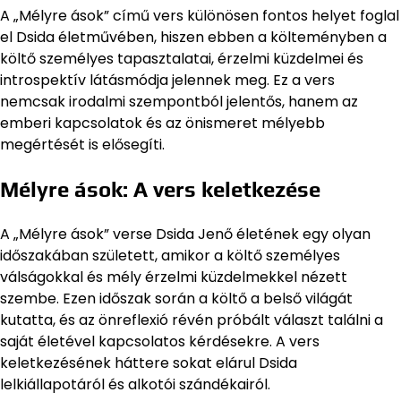
A „Mélyre ások” című vers különösen fontos helyet foglal
el Dsida életművében, hiszen ebben a költeményben a
költő személyes tapasztalatai, érzelmi küzdelmei és
introspektív látásmódja jelennek meg. Ez a vers
nemcsak irodalmi szempontból jelentős, hanem az
emberi kapcsolatok és az önismeret mélyebb
megértését is elősegíti.
Mélyre ások: A vers keletkezése
A „Mélyre ások” verse Dsida Jenő életének egy olyan
időszakában született, amikor a költő személyes
válságokkal és mély érzelmi küzdelmekkel nézett
szembe. Ezen időszak során a költő a belső világát
kutatta, és az önreflexió révén próbált választ találni a
saját életével kapcsolatos kérdésekre. A vers
keletkezésének háttere sokat elárul Dsida
lelkiállapotáról és alkotói szándékairól.