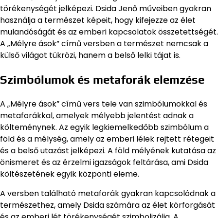
törékenységét jelképezi. Dsida Jenő műveiben gyakran
használja a természet képeit, hogy kifejezze az élet
mulandóságát és az emberi kapcsolatok összetettségét.
A „Mélyre ások” című versben a természet nemcsak a
külső világot tükrözi, hanem a belső lelki tájat is.
Szimbólumok és metaforák elemzése
A „Mélyre ások” című vers tele van szimbólumokkal és
metaforákkal, amelyek mélyebb jelentést adnak a
költeménynek. Az egyik legkiemelkedőbb szimbólum a
föld és a mélység, amely az emberi lélek rejtett rétegeit
és a belső utazást jelképezi. A föld mélyének kutatása az
önismeret és az érzelmi igazságok feltárása, ami Dsida
költészetének egyik központi eleme.
A versben található metaforák gyakran kapcsolódnak a
természethez, amely Dsida számára az élet körforgását
és az emberi lét törékenységét szimbolizálja. A