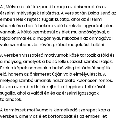
A „Mélyre ások” központi témája az önismeret és az
érzelmi mélységek feltárása. A vers során Dsida Jenő az
emberi lélek rejtett zugait kutatja, ahol az érzelmi
viharok és a belső békére való törekvés egyaránt jelen
vannak. A költő szembesül az élet mulandóságával, a
fájdalommal és a magánnyal, miközben az önmagával
való szembenézés révén próbál megoldást találni.
A versben visszatérő motívumok közé tartozik a föld és
a mélység, amelyek a belső lelki utazást szimbolizálják.
Ezek a képek nemcsak a belső világ feltárását segítik
elő, hanem az önismeret útján való elmélyülést is. A
mélység szimbólumának használata különösen fontos,
hiszen az emberi lélek rejtett rétegeinek feltárását
sugallja, ahol a valódi én és az érzelmi igazságok
találhatók.
A természet motívuma is kiemelkedő szerepet kap a
versben, amely az élet körforgását és az emberi lét