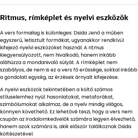
Ritmus, rímképlet és nyelvi eszközök
A vers formailag is különleges: Dsida Jenő a műben
egyszerű, letisztult formákat, ugyanakkor rendkívül
kifejező nyelvi eszközöket használ. A ritmus
kiegyensúlyozott, nem hivalkodó, hanem inkább
aláhúzza a mondanivaló súlyát. A rímképlet nem
szabályos, de nem is ez a vers fő erőssége, sokkal inkább
a gondolati egység, az érzések árnyalt kifejezése.
A nyelvi eszközök tekintetében a költő számos
stíluselemhez nyúl: hasonlatokat, metaforákat,
szimbólumokat alkalmaz, de a nyelv mindig világos,
könnyen követhető. Ez lehetővé teszi, hogy a vers nem
csupán az irodalomkedvelők számára legyen élvezhető,
hanem azok számára is, akik először találkoznak Dsida
költészetével.