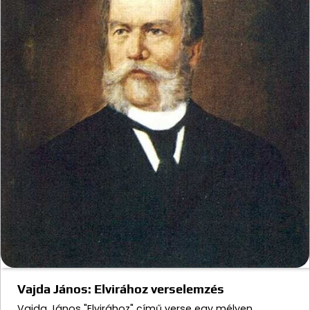
Vajda János: Elvirához verselemzés
Vajda János "Elvirához" című verse egy mélyen