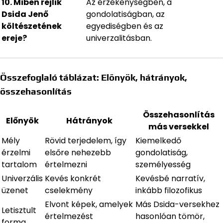
10. Miben rejlik
Az érzékenységben, a
Dsida Jenő
gondolatiságban, az
költészetének
egyediségben és az
ereje?
univerzalitásban.
Összefoglaló táblázat: Előnyök, hátrányok,
összehasonlítás
Összehasonlítás
Előnyök
Hátrányok
más versekkel
Mély
Rövid terjedelem, így
Kiemelkedő
érzelmi
elsőre nehezebb
gondolatiság,
tartalom
értelmezni
személyesség
Univerzális
Kevés konkrét
Kevésbé narratív,
üzenet
cselekmény
inkább filozofikus
Elvont képek, amelyek
Más Dsida-versekhez
Letisztult
értelmezést
hasonlóan tömör,
forma