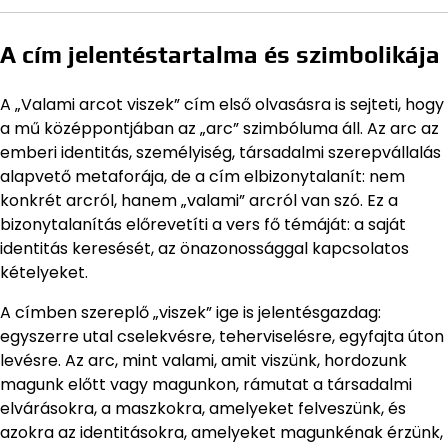
A cím jelentéstartalma és szimbolikája
A „Valami arcot viszek” cím első olvasásra is sejteti, hogy
a mű középpontjában az „arc” szimbóluma áll. Az arc az
emberi identitás, személyiség, társadalmi szerepvállalás
alapvető metaforája, de a cím elbizonytalanít: nem
konkrét arcról, hanem „valami” arcról van szó. Ez a
bizonytalanítás előrevetíti a vers fő témáját: a saját
identitás keresését, az önazonossággal kapcsolatos
kételyeket.
A címben szereplő „viszek” ige is jelentésgazdag:
egyszerre utal cselekvésre, teherviselésre, egyfajta úton
levésre. Az arc, mint valami, amit viszünk, hordozunk
magunk előtt vagy magunkon, rámutat a társadalmi
elvárásokra, a maszkokra, amelyeket felveszünk, és
azokra az identitásokra, amelyeket magunkénak érzünk,