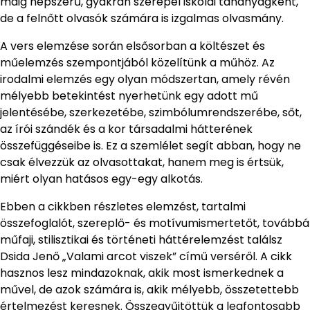
máig népszerű, gyakran szerepel iskolai tananyagként,
de a felnőtt olvasók számára is izgalmas olvasmány.
A vers elemzése során elsősorban a költészet és
műelemzés szempontjából közelítünk a műhöz. Az
irodalmi elemzés egy olyan módszertan, amely révén
mélyebb betekintést nyerhetünk egy adott mű
jelentésébe, szerkezetébe, szimbólumrendszerébe, sőt,
az írói szándék és a kor társadalmi hátterének
összefüggéseibe is. Ez a szemlélet segít abban, hogy ne
csak élvezzük az olvasottakat, hanem meg is értsük,
miért olyan hatásos egy-egy alkotás.
Ebben a cikkben részletes elemzést, tartalmi
összefoglalót, szereplő- és motívumismertetőt, továbbá
műfaji, stilisztikai és történeti háttérelemzést találsz
Dsida Jenő „Valami arcot viszek” című verséről. A cikk
hasznos lesz mindazoknak, akik most ismerkednek a
művel, de azok számára is, akik mélyebb, összetettebb
értelmezést keresnek. Összegyűjtöttük a legfontosabb