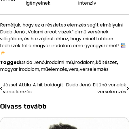
igényelnek
intenzív
Reméljük, hogy ez a részletes elemzés segít elmélyülni
Dsida Jenő „Valami arcot viszek” című versének
világában, és hozzájárul ahhoz, hogy minél többen
fedezzék fel a magyar irodalom eme gyöngyszemét!
Tagged
Dsida Jenő
,
irodalmi mű
,
irodalom
,
költészet
,
magyar irodalom
,
műelemzés
,
vers
,
verselemzés
József Attila: A hit boldogít
Dsida Jenő: Eltűnő vonalak
Bejegyzés
verselemzés
verselemzés
navigáció
Olvass tovább