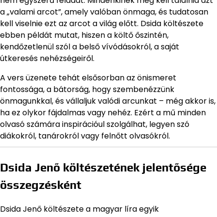
nem egyszerű feladat. Mindenkinek meg kell találnia azt
a „valami arcot”, amely valóban önmaga, és tudatosan
kell viselnie ezt az arcot a világ előtt. Dsida költészete
ebben példát mutat, hiszen a költő őszintén,
kendőzetlenül szól a belső vívódásokról, a saját
útkeresés nehézségeiről.
A vers üzenete tehát elsősorban az önismeret
fontossága, a bátorság, hogy szembenézzünk
önmagunkkal, és vállaljuk valódi arcunkat – még akkor is,
ha ez olykor fájdalmas vagy nehéz. Ezért a mű minden
olvasó számára inspirációul szolgálhat, legyen szó
diákokról, tanárokról vagy felnőtt olvasókról.
Dsida Jenő költészetének jelentősége
összegzésként
Dsida Jenő költészete a magyar líra egyik