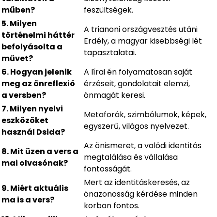
műben?
feszültségek.
5. Milyen
A trianoni országvesztés utáni
történelmi háttér
Erdély, a magyar kisebbségi lét
befolyásolta a
tapasztalatai.
művet?
6. Hogyan jelenik
A lírai én folyamatosan saját
meg az önreflexió
érzéseit, gondolatait elemzi,
a versben?
önmagát keresi.
7. Milyen nyelvi
Metaforák, szimbólumok, képek,
eszközöket
egyszerű, világos nyelvezet.
használ Dsida?
Az önismeret, a valódi identitás
8. Mit üzen a vers a
megtalálása és vállalása
mai olvasónak?
fontosságát.
Mert az identitáskeresés, az
9. Miért aktuális
önazonosság kérdése minden
ma is a vers?
korban fontos.