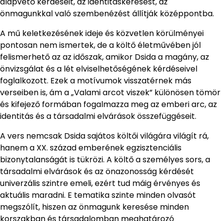
alapvető kérdéseit, az identitáskeresést, az
önmagunkkal való szembenézést állítják középpontba.
A mű keletkezésének ideje és közvetlen körülményei
pontosan nem ismertek, de a költő életművében jól
felismerhető az az időszak, amikor Dsida a magány, az
önvizsgálat és a lét elviselhetőségének kérdéseivel
foglalkozott. Ezek a motívumok visszatérnek más
verseiben is, ám a „Valami arcot viszek” különösen tömör
és kifejező formában fogalmazza meg az emberi arc, az
identitás és a társadalmi elvárások összefüggéseit.
A vers nemcsak Dsida sajátos költői világára világít rá,
hanem a XX. század emberének egzisztenciális
bizonytalanságát is tükrözi. A költő a személyes sors, a
társadalmi elvárások és az önazonosság kérdését
univerzális szintre emeli, ezért tud máig érvényes és
aktuális maradni. E tematika szinte minden olvasót
megszólít, hiszen az önmagunk keresése minden
korszakban és társadalomban meghatározó