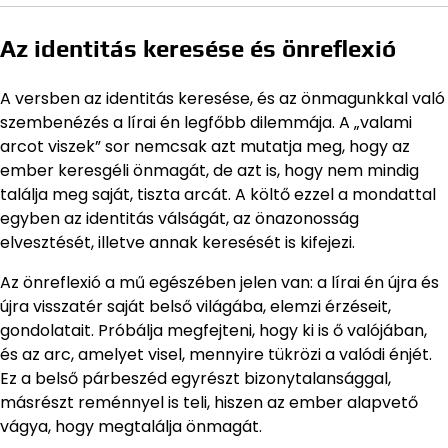
Az identitás keresése és önreflexió
A versben az identitás keresése, és az önmagunkkal való
szembenézés a lírai én legfőbb dilemmája. A „valami
arcot viszek” sor nemcsak azt mutatja meg, hogy az
ember keresgéli önmagát, de azt is, hogy nem mindig
találja meg saját, tiszta arcát. A költő ezzel a mondattal
egyben az identitás válságát, az önazonosság
elvesztését, illetve annak keresését is kifejezi.
Az önreflexió a mű egészében jelen van: a lírai én újra és
újra visszatér saját belső világába, elemzi érzéseit,
gondolatait. Próbálja megfejteni, hogy ki is ő valójában,
és az arc, amelyet visel, mennyire tükrözi a valódi énjét.
Ez a belső párbeszéd egyrészt bizonytalansággal,
másrészt reménnyel is teli, hiszen az ember alapvető
vágya, hogy megtalálja önmagát.