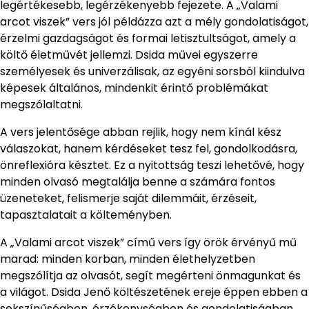
legértékesebb, legérzékenyebb fejezete. A „Valami
arcot viszek” vers jól példázza azt a mély gondolatiságot,
érzelmi gazdagságot és formai letisztultságot, amely a
költő életművét jellemzi. Dsida művei egyszerre
személyesek és univerzálisak, az egyéni sorsból kiindulva
képesek általános, mindenkit érintő problémákat
megszólaltatni.
A vers jelentősége abban rejlik, hogy nem kínál kész
válaszokat, hanem kérdéseket tesz fel, gondolkodásra,
önreflexióra késztet. Ez a nyitottság teszi lehetővé, hogy
minden olvasó megtalálja benne a számára fontos
üzeneteket, felismerje saját dilemmáit, érzéseit,
tapasztalatait a költeményben.
A „Valami arcot viszek” című vers így örök érvényű mű
marad: minden korban, minden élethelyzetben
megszólítja az olvasót, segít megérteni önmagunkat és
a világot. Dsida Jenő költészetének ereje éppen ebben a
sokszínűségben, érzékenységben és gondolatiságban