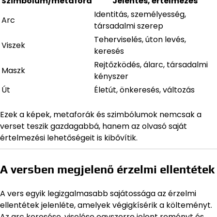
Szimbólum/metafora
Jelentés, értelmezés
Identitás, személyesség,
Arc
társadalmi szerep
Teherviselés, úton levés,
Viszek
keresés
Rejtőzködés, álarc, társadalmi
Maszk
kényszer
Út
Életút, önkeresés, változás
Ezek a képek, metaforák és szimbólumok nemcsak a
verset teszik gazdagabbá, hanem az olvasó saját
értelmezési lehetőségeit is kibővítik.
A versben megjelenő érzelmi ellentétek
A vers egyik legizgalmasabb sajátossága az érzelmi
ellentétek jelenléte, amelyek végigkísérik a költeményt.
Az arc keresése, viselése egyszerre jelent reményt és