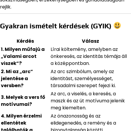
rejlik.
Gyakran ismételt kérdések (GYIK)
Kérdés
Válasz
1. Milyen műfajú a
Lírai költemény, amelyben az
„Valami arcot
önkeresés, az identitás témája áll
viszek”?
a középpontban.
2. Mi az „arc”
Az arc szimbólum, amely az
jelentése a
identitást, személyességet,
versben?
társadalmi szerepet fejezi ki.
Az arc, a viselés, a keresés, a
3. Melyek a vers fő
maszk és az út motívuma jelenik
motívumai?
meg kiemelten.
4. Milyen érzelmi
Az önazonosság és az
ellentétek
elidegenedés, a remény és a
találhatók a
bizonytalanság közötti