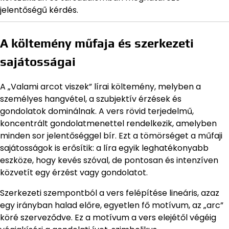
jelentőségű kérdés.
A költemény műfaja és szerkezeti
sajátosságai
A „Valami arcot viszek” lírai költemény, melyben a
személyes hangvétel, a szubjektív érzések és
gondolatok dominálnak. A vers rövid terjedelmű,
koncentrált gondolatmenettel rendelkezik, amelyben
minden sor jelentőséggel bír. Ezt a tömörséget a műfaji
sajátosságok is erősítik: a líra egyik leghatékonyabb
eszköze, hogy kevés szóval, de pontosan és intenzíven
közvetít egy érzést vagy gondolatot.
Szerkezeti szempontból a vers felépítése lineáris, azaz
egy irányban halad előre, egyetlen fő motívum, az „arc”
köré szerveződve. Ez a motívum a vers elejétől végéig