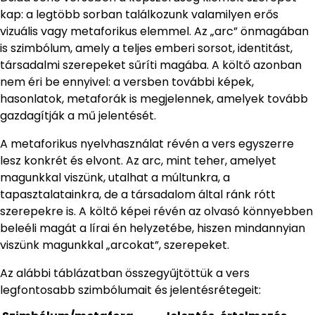
kap: a legtöbb sorban találkozunk valamilyen erős
vizuális vagy metaforikus elemmel. Az „arc” önmagában
is szimbólum, amely a teljes emberi sorsot, identitást,
társadalmi szerepeket sűríti magába. A költő azonban
nem éri be ennyivel: a versben további képek,
hasonlatok, metaforák is megjelennek, amelyek tovább
gazdagítják a mű jelentését.
A metaforikus nyelvhasználat révén a vers egyszerre
lesz konkrét és elvont. Az arc, mint teher, amelyet
magunkkal viszünk, utalhat a múltunkra, a
tapasztalatainkra, de a társadalom által ránk rótt
szerepekre is. A költő képei révén az olvasó könnyebben
beleéli magát a lírai én helyzetébe, hiszen mindannyian
viszünk magunkkal „arcokat”, szerepeket.
Az alábbi táblázatban összegyűjtöttük a vers
legfontosabb szimbólumait és jelentésrétegeit: