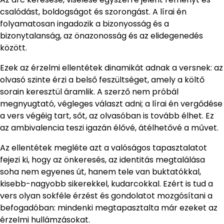
csalódást, boldogságot és szorongást. A lírai én
folyamatosan ingadozik a bizonyosság és a
bizonytalanság, az önazonosság és az elidegenedés
között.
Ezek az érzelmi ellentétek dinamikát adnak a versnek: az
olvasó szinte érzi a belső feszültséget, amely a költő
sorain keresztül áramlik. A szerző nem próbál
megnyugtató, végleges választ adni; a lírai én vergődése
a vers végéig tart, sőt, az olvasóban is tovább élhet. Ez
az ambivalencia teszi igazán élővé, átélhetővé a művet.
Az ellentétek megléte azt a valóságos tapasztalatot
fejezi ki, hogy az önkeresés, az identitás megtalálása
soha nem egyenes út, hanem tele van buktatókkal,
kisebb-nagyobb sikerekkel, kudarcokkal. Ezért is tud a
vers olyan sokféle érzést és gondolatot mozgósítani a
befogadóban: mindenki megtapasztalta már ezeket az
érzelmi hullámzásokat.