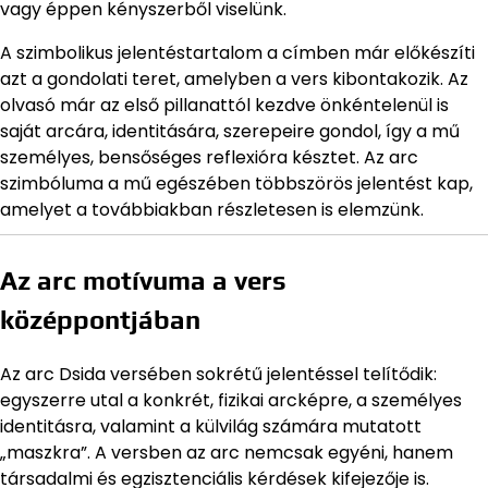
vagy éppen kényszerből viselünk.
A szimbolikus jelentéstartalom a címben már előkészíti
azt a gondolati teret, amelyben a vers kibontakozik. Az
olvasó már az első pillanattól kezdve önkéntelenül is
saját arcára, identitására, szerepeire gondol, így a mű
személyes, bensőséges reflexióra késztet. Az arc
szimbóluma a mű egészében többszörös jelentést kap,
amelyet a továbbiakban részletesen is elemzünk.
Az arc motívuma a vers
középpontjában
Az arc Dsida versében sokrétű jelentéssel telítődik:
egyszerre utal a konkrét, fizikai arcképre, a személyes
identitásra, valamint a külvilág számára mutatott
„maszkra”. A versben az arc nemcsak egyéni, hanem
társadalmi és egzisztenciális kérdések kifejezője is.