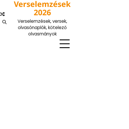
Verselemzések
Skip
to
2026
content
Verselemzések, versek,
olvasónaplók, kötelező
olvasmányok