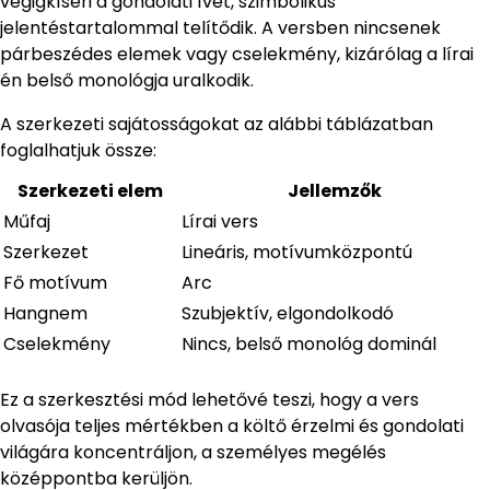
végigkíséri a gondolati ívet, szimbolikus
jelentéstartalommal telítődik. A versben nincsenek
párbeszédes elemek vagy cselekmény, kizárólag a lírai
én belső monológja uralkodik.
A szerkezeti sajátosságokat az alábbi táblázatban
foglalhatjuk össze:
Szerkezeti elem
Jellemzők
Műfaj
Lírai vers
Szerkezet
Lineáris, motívumközpontú
Fő motívum
Arc
Hangnem
Szubjektív, elgondolkodó
Cselekmény
Nincs, belső monológ dominál
Ez a szerkesztési mód lehetővé teszi, hogy a vers
olvasója teljes mértékben a költő érzelmi és gondolati
világára koncentráljon, a személyes megélés
középpontba kerüljön.