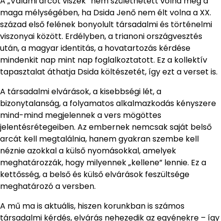
A „Valami arcot viszek” nem születhetett volna meg a
maga mélységében, ha Dsida Jenő nem élt volna a XX.
század első felének bonyolult társadalmi és történelmi
viszonyai között. Erdélyben, a trianoni országvesztés
után, a magyar identitás, a hovatartozás kérdése
mindenkit nap mint nap foglalkoztatott. Ez a kollektív
tapasztalat áthatja Dsida költészetét, így ezt a verset is.
A társadalmi elvárások, a kisebbségi lét, a
bizonytalanság, a folyamatos alkalmazkodás kényszere
mind-mind megjelennek a vers mögöttes
jelentésrétegeiben. Az embernek nemcsak saját belső
arcát kell megtalálnia, hanem gyakran szembe kell
néznie azokkal a külső nyomásokkal, amelyek
meghatározzák, hogy milyennek „kellene” lennie. Ez a
kettősség, a belső és külső elvárások feszültsége
meghatározó a versben.
A mű ma is aktuális, hiszen korunkban is számos
társadalmi kérdés, elvárás nehezedik az egyénekre – így