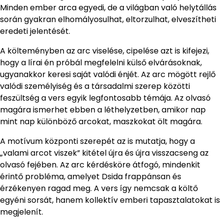
Minden ember arca egyedi, de a világban való helytállás
során gyakran elhomályosulhat, eltorzulhat, elveszítheti
eredeti jelentését.
A költeményben az arc viselése, cipelése azt is kifejezi,
hogy a lírai én próbál megfelelni külső elvárásoknak,
ugyanakkor keresi saját valódi énjét. Az arc mögött rejlő
valódi személyiség és a társadalmi szerep közötti
feszültség a vers egyik legfontosabb témája. Az olvasó
magára ismerhet ebben a léthelyzetben, amikor nap
mint nap különböző arcokat, maszkokat ölt magára.
A motívum központi szerepét az is mutatja, hogy a
„valami arcot viszek” kitétel újra és újra visszacseng az
olvasó fejében. Az arc kérdésköre átfogó, mindenkit
érintő probléma, amelyet Dsida frappánsan és
érzékenyen ragad meg. A vers így nemcsak a költő
egyéni sorsát, hanem kollektív emberi tapasztalatokat is
megjelenít.