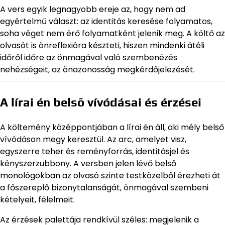
A vers egyik legnagyobb ereje az, hogy nem ad
egyértelmű választ: az identitás keresése folyamatos,
soha véget nem érő folyamatként jelenik meg. A költő az
olvasót is önreflexióra készteti, hiszen mindenki átéli
időről időre az önmagával való szembenézés
nehézségeit, az önazonosság megkérdőjelezését.
A lírai én belső vívódásai és érzései
A költemény középpontjában a lírai én áll, aki mély belső
vívódáson megy keresztül. Az arc, amelyet visz,
egyszerre teher és reményforrás, identitásjel és
kényszerzubbony. A versben jelen lévő belső
monológokban az olvasó szinte testközelből érezheti át
a főszereplő bizonytalanságát, önmagával szembeni
kételyeit, félelmeit.
Az érzések palettája rendkívül széles: megjelenik a