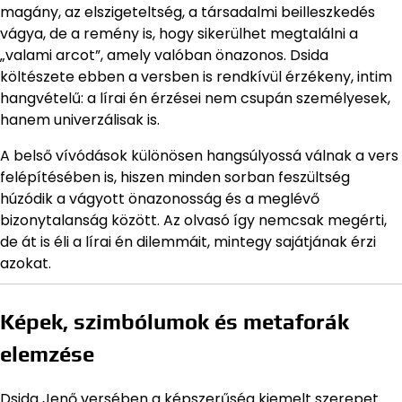
magány, az elszigeteltség, a társadalmi beilleszkedés
vágya, de a remény is, hogy sikerülhet megtalálni a
„valami arcot”, amely valóban önazonos. Dsida
költészete ebben a versben is rendkívül érzékeny, intim
hangvételű: a lírai én érzései nem csupán személyesek,
hanem univerzálisak is.
A belső vívódások különösen hangsúlyossá válnak a vers
felépítésében is, hiszen minden sorban feszültség
húzódik a vágyott önazonosság és a meglévő
bizonytalanság között. Az olvasó így nemcsak megérti,
de át is éli a lírai én dilemmáit, mintegy sajátjának érzi
azokat.
Képek, szimbólumok és metaforák
elemzése
Dsida Jenő versében a képszerűség kiemelt szerepet