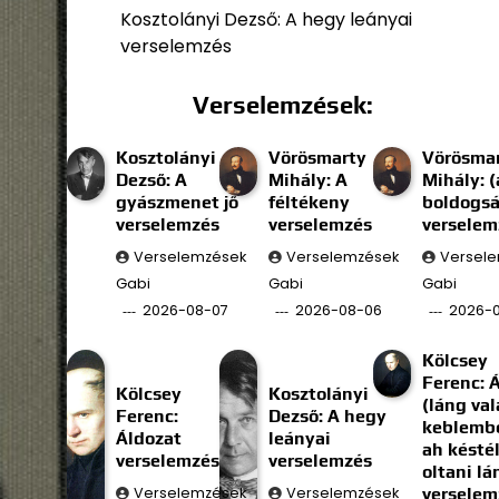
Kosztolányi Dezső: A hegy leányai
verselemzés
Verselemzések:
Kosztolányi
Vörösmarty
Vörösma
Dezső: A
Mihály: A
Mihály: (
gyászmenet jő
féltékeny
boldogs
verselemzés
verselemzés
verselem
Verselemzések
Verselemzések
Versel
Gabi
Gabi
Gabi
2026-08-07
2026-08-06
2026-
Kölcsey
Ferenc: 
Kölcsey
Kosztolányi
(láng val
Ferenc:
Dezső: A hegy
keblembe
Áldozat
leányai
ah késté
verselemzés
verselemzés
oltani l
Verselemzések
Verselemzések
verselem