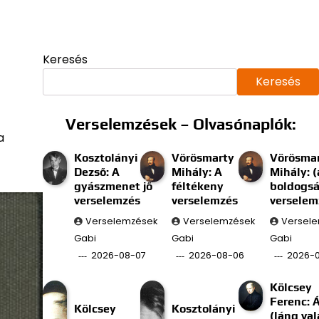
Keresés
Keresés
Verselemzések – Olvasónaplók:
a
Kosztolányi
Vörösmarty
Vörösma
Dezső: A
Mihály: A
Mihály: (
gyászmenet jő
féltékeny
boldogs
verselemzés
verselemzés
verselem
Verselemzések
Verselemzések
Versel
Gabi
Gabi
Gabi
2026-08-07
2026-08-06
2026-
Kölcsey
Ferenc: 
Kölcsey
Kosztolányi
(láng val