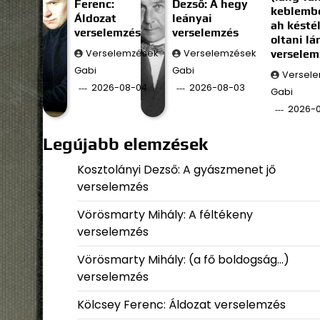
Ferenc:
Dezső: A hegy
keblembe
Áldozat
leányai
ah késté
verselemzés
verselemzés
oltani l
Verselemzések
Verselemzések
verselem
Gabi
Gabi
Versel
2026-08-04
2026-08-03
Gabi
2026-
Legújabb elemzések
Kosztolányi Dezső: A gyászmenet jő
verselemzés
Vörösmarty Mihály: A féltékeny
verselemzés
Vörösmarty Mihály: (a fő boldogság…)
verselemzés
Kölcsey Ferenc: Áldozat verselemzés