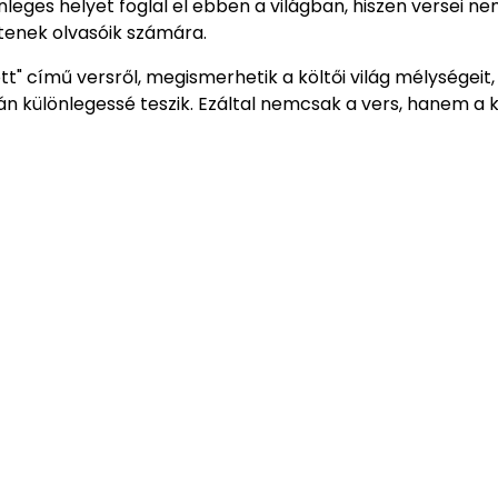
eges helyet foglal el ebben a világban, hiszen versei n
entenek olvasóik számára.
tt" című versről, megismerhetik a költői világ mélységeit,
n különlegessé teszik. Ezáltal nemcsak a vers, hanem a k