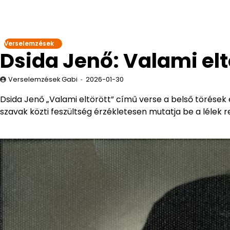
Verselemzések
Dsida Jenő: Valami el
Verselemzések Gabi
2026-01-30
Dsida Jenő „Valami eltörött” című verse a belső törések
szavak közti feszültség érzékletesen mutatja be a lélek r