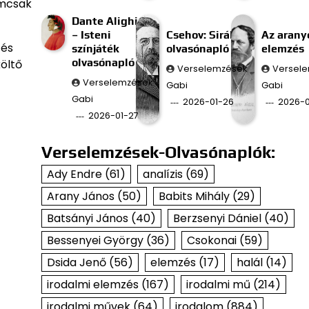
emcsak
Dante Alighieri
– Isteni
Csehov: Sirály
Az aran
 és
színjáték
olvasónapló
elemzés
olvasónapló
öltő
Verselemzések
Versel
Verselemzések
Gabi
Gabi
Gabi
2026-01-26
2026-0
2026-01-27
Verselemzések-Olvasónaplók:
Ady Endre
(61)
analízis
(69)
Arany János
(50)
Babits Mihály
(29)
Batsányi János
(40)
Berzsenyi Dániel
(40)
Bessenyei György
(36)
Csokonai
(59)
Dsida Jenő
(56)
elemzés
(17)
halál
(14)
irodalmi elemzés
(167)
irodalmi mű
(214)
irodalmi művek
(64)
irodalom
(884)