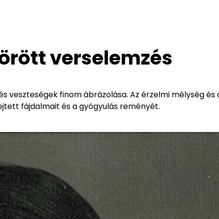
törött verselemzés
 és veszteségek finom ábrázolása. Az érzelmi mélység és 
ejtett fájdalmait és a gyógyulás reményét.