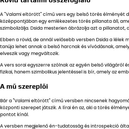
A "Valami eltörött" című vers egy belső törés élményét do
középpontjában egy emlékezetes törés pillanata áll, ame
szimbolizálja. Dsida mesterien ábrázolja azt a pillanato
Ebben a rövid, de annál velősebb versben Dsida a lélek mé
tanúja lehet annak a belső harcnak és vívódásnak, amel
elveszik vagy megváltozik.
A vers sorai egyszerre szólnak az egyén belső világáról 
fizikai, hanem szimbolikus jelentéssel is bír, amely az e
A mű szereplői
Bár a "Valami eltörött" című versben nincsenek hagyomán
központi szerepet játszik. A lírai én az, aki a törés élmén
pontot kínál.
A versben megjelenő én-tudatosság és introspekció által