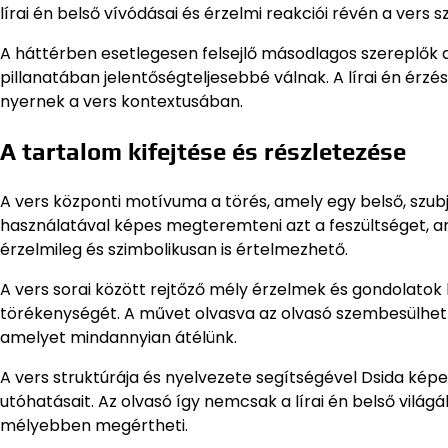
lírai én belső vívódásai és érzelmi reakciói révén a vers
A háttérben esetlegesen felsejlő másodlagos szereplők a
pillanatában jelentőségteljesebbé válnak. A lírai én érzés
nyernek a vers kontextusában.
A tartalom kifejtése és részletezése
A vers központi motívuma a törés, amely egy belső, szub
használatával képes megteremteni azt a feszültséget, ame
érzelmileg és szimbolikusan is értelmezhető.
A vers sorai között rejtőző mély érzelmek és gondolatok 
törékenységét. A művet olvasva az olvasó szembesülhet a
amelyet mindannyian átélünk.
A vers struktúrája és nyelvezete segítségével Dsida képe
utóhatásait. Az olvasó így nemcsak a lírai én belső világá
mélyebben megértheti.