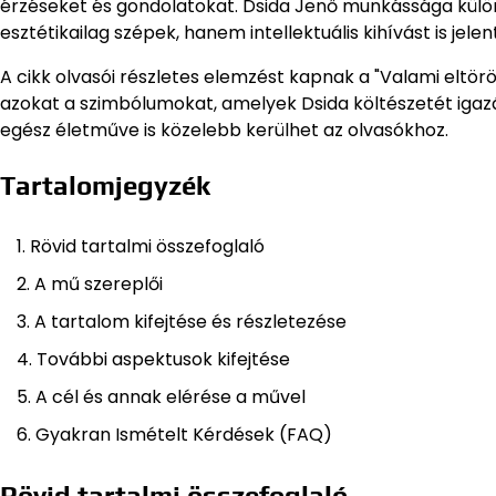
érzéseket és gondolatokat. Dsida Jenő munkássága különl
esztétikailag szépek, hanem intellektuális kihívást is jel
A cikk olvasói részletes elemzést kapnak a "Valami eltörö
azokat a szimbólumokat, amelyek Dsida költészetét igazá
egész életműve is közelebb kerülhet az olvasókhoz.
Tartalomjegyzék
Rövid tartalmi összefoglaló
A mű szereplői
A tartalom kifejtése és részletezése
További aspektusok kifejtése
A cél és annak elérése a művel
Gyakran Ismételt Kérdések (FAQ)
Rövid tartalmi összefoglaló