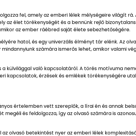
lgozza fel, amely az emberi lélek mélységeire világít rá. 
ly az élet törékenységét és a bennünk rejlő bizonytalan
t, amikor az ember ráébred saját élete sebezhetőségére.
lyére hatol, és egy univerzális élményt tár elénk. Az olv
y mindannyiunk számára ismerős lehet, amikor valami vé
és a külvilággal való kapcsolatáról. A törés motívuma ne
mberi kapcsolatok, érzések és emlékek törékenységére utal
yos értelemben vett szereplők, a lírai én és annak belső
yét megéli és feldolgozza, így az olvasó számára is azonosu
 az olvasó betekintést nyer az emberi lélek komplexitás