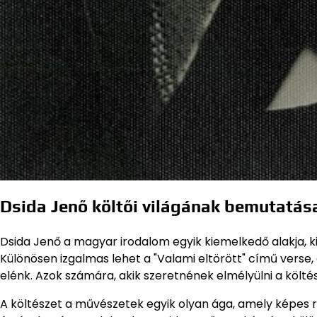
Dsida Jenő költői világának bemutatás
Dsida Jenő a magyar irodalom egyik kiemelkedő alakja, kin
Különösen izgalmas lehet a "Valami eltörött" című verse, 
elénk. Azok számára, akik szeretnének elmélyülni a költé
A költészet a művészetek egyik olyan ága, amely képes r