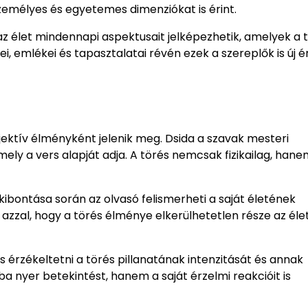
 személyes és egyetemes dimenziókat is érint.
z élet mindennapi aspektusait jelképezhetik, amelyek a 
ei, emlékei és tapasztalatai révén ezek a szereplők is új 
jektív élményként jelenik meg. Dsida a szavak mesteri
ly a vers alapját adja. A törés nemcsak fizikailag, hane
kibontása során az olvasó felismerheti a saját életének
zzal, hogy a törés élménye elkerülhetetlen része az éle
s érzékeltetni a törés pillanatának intenzitását és annak
ba nyer betekintést, hanem a saját érzelmi reakcióit is