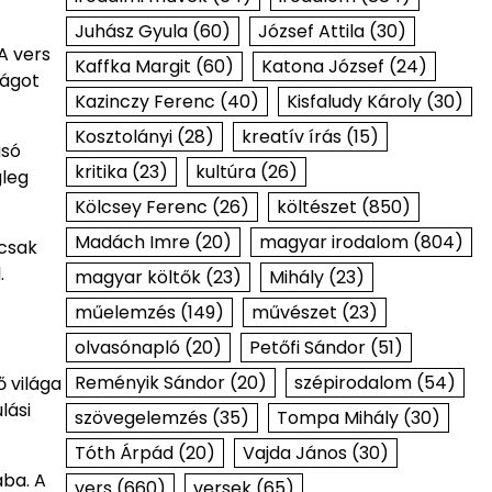
Juhász Gyula
(60)
József Attila
(30)
A vers
Kaffka Margit
(60)
Katona József
(24)
ságot
Kazinczy Ferenc
(40)
Kisfaludy Károly
(30)
Kosztolányi
(28)
kreatív írás
(15)
asó
kritika
(23)
kultúra
(26)
gleg
Kölcsey Ferenc
(26)
költészet
(850)
Madách Imre
(20)
magyar irodalom
(804)
mcsak
.
magyar költők
(23)
Mihály
(23)
műelemzés
(149)
művészet
(23)
olvasónapló
(20)
Petőfi Sándor
(51)
Reményik Sándor
(20)
szépirodalom
(54)
 világa
lási
szövegelemzés
(35)
Tompa Mihály
(30)
Tóth Árpád
(20)
Vajda János
(30)
ába. A
vers
(660)
versek
(65)