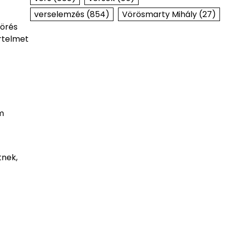
verselemzés
(854)
Vörösmarty Mihály
(27)
törés
értelmet
m
tnek,