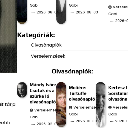
Gabi
Gabi
Versel
2026-08-04
2026-08-03
Gabi
2026-
Kategóriák:
Olvasónaplók
Verselemzések
Olvasónaplók:
Mándy Iván:
Moliére:
Kertész I
Csutak és a
Tartuffe
Sorstala
szürke ló
olvasónapló
olvasóna
olvasónapló
t tárja
Verselemzések
Versel
Verselemzések
Gabi
Gabi
Gabi
2026-01-30
2026-0
lyebb
2026-02-02