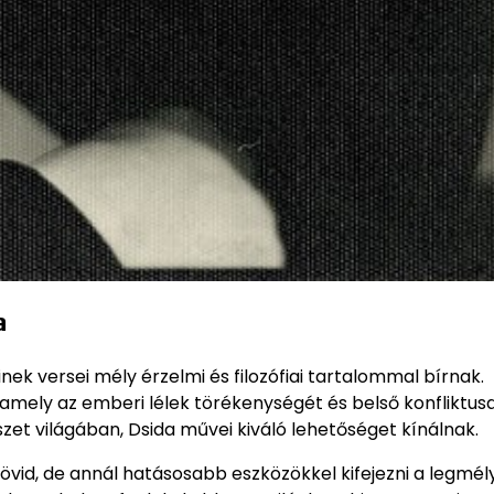
a
ek versei mély érzelmi és filozófiai tartalommal bírnak.
amely az emberi lélek törékenységét és belső konfliktusai
szet világában, Dsida művei kiváló lehetőséget kínálnak.
övid, de annál hatásosabb eszközökkel kifejezni a legmé