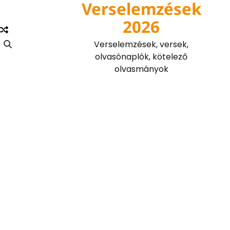
Verselemzések
Skip
to
2026
content
Verselemzések, versek,
olvasónaplók, kötelező
olvasmányok