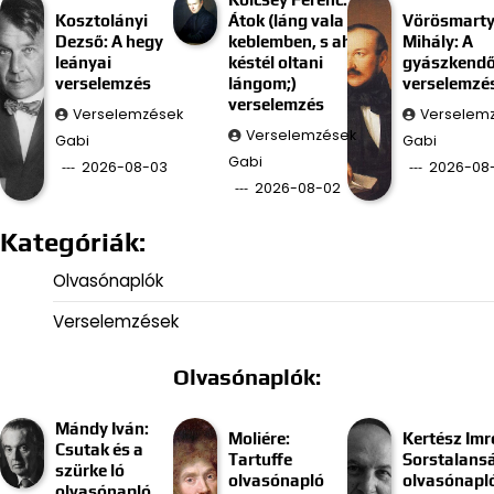
Kosztolányi
Átok (láng vala
Vörösmart
Dezső: A hegy
keblemben, s ah
Mihály: A
leányai
késtél oltani
gyászkend
verselemzés
lángom;)
verselemzé
verselemzés
Verselemzések
Verselem
Verselemzések
Gabi
Gabi
Gabi
2026-08-03
2026-08-
2026-08-02
Kategóriák:
Olvasónaplók
Verselemzések
Olvasónaplók:
Mándy Iván:
Moliére:
Kertész Imr
Csutak és a
Tartuffe
Sorstalans
szürke ló
olvasónapló
olvasónapl
olvasónapló