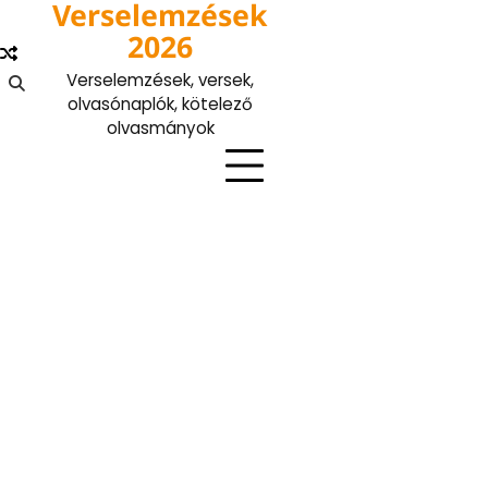
Verselemzések
Skip
to
2026
content
Verselemzések, versek,
olvasónaplók, kötelező
olvasmányok