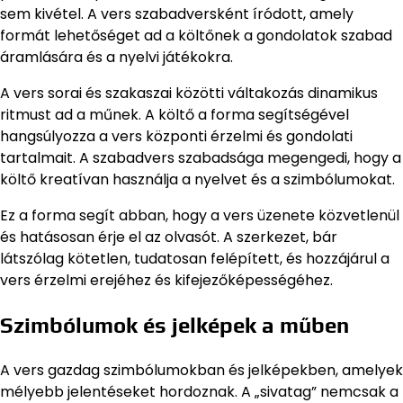
sem kivétel. A vers szabadversként íródott, amely
formát lehetőséget ad a költőnek a gondolatok szabad
áramlására és a nyelvi játékokra.
A vers sorai és szakaszai közötti váltakozás dinamikus
ritmust ad a műnek. A költő a forma segítségével
hangsúlyozza a vers központi érzelmi és gondolati
tartalmait. A szabadvers szabadsága megengedi, hogy a
költő kreatívan használja a nyelvet és a szimbólumokat.
Ez a forma segít abban, hogy a vers üzenete közvetlenül
és hatásosan érje el az olvasót. A szerkezet, bár
látszólag kötetlen, tudatosan felépített, és hozzájárul a
vers érzelmi erejéhez és kifejezőképességéhez.
Szimbólumok és jelképek a műben
A vers gazdag szimbólumokban és jelképekben, amelyek
mélyebb jelentéseket hordoznak. A „sivatag” nemcsak a