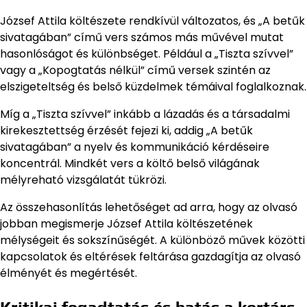
József Attila költészete rendkívül változatos, és „A betűk
sivatagában” című vers számos más művével mutat
hasonlóságot és különbséget. Például a „Tiszta szívvel”
vagy a „Kopogtatás nélkül” című versek szintén az
elszigeteltség és belső küzdelmek témáival foglalkoznak.
Míg a „Tiszta szívvel” inkább a lázadás és a társadalmi
kirekesztettség érzését fejezi ki, addig „A betűk
sivatagában” a nyelv és kommunikáció kérdéseire
koncentrál. Mindkét vers a költő belső világának
mélyreható vizsgálatát tükrözi.
Az összehasonlítás lehetőséget ad arra, hogy az olvasó
jobban megismerje József Attila költészetének
mélységeit és sokszínűségét. A különböző művek közötti
kapcsolatok és eltérések feltárása gazdagítja az olvasó
élményét és megértését.