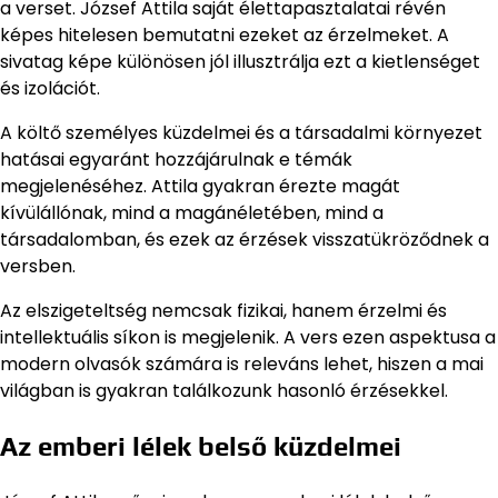
a verset. József Attila saját élettapasztalatai révén
képes hitelesen bemutatni ezeket az érzelmeket. A
sivatag képe különösen jól illusztrálja ezt a kietlenséget
és izolációt.
A költő személyes küzdelmei és a társadalmi környezet
hatásai egyaránt hozzájárulnak e témák
megjelenéséhez. Attila gyakran érezte magát
kívülállónak, mind a magánéletében, mind a
társadalomban, és ezek az érzések visszatükröződnek a
versben.
Az elszigeteltség nemcsak fizikai, hanem érzelmi és
intellektuális síkon is megjelenik. A vers ezen aspektusa a
modern olvasók számára is releváns lehet, hiszen a mai
világban is gyakran találkozunk hasonló érzésekkel.
Az emberi lélek belső küzdelmei