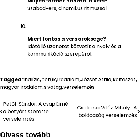
Milyen formát használ a vers?
Szabadvers, dinamikus ritmussal.
Miért fontos a vers öröksége?
Időtálló üzenetet közvetít a nyelv és a
kommunikáció szerepéről.
Tagged
analízis
,
betűk
,
irodalom
,
József Attila
,
költészet
,
magyar irodalom
,
sivatag
,
verselemzés
Petőfi Sándor: A csaplárné
Bejegyzés
Csokonai Vitéz Mihály: A
a betyárt szerette…
boldogság verselemzés
navigáció
verselemzés
Olvass tovább