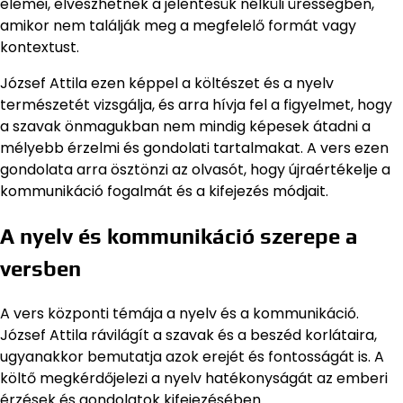
elemei, elveszhetnek a jelentésük nélküli ürességben,
amikor nem találják meg a megfelelő formát vagy
kontextust.
József Attila ezen képpel a költészet és a nyelv
természetét vizsgálja, és arra hívja fel a figyelmet, hogy
a szavak önmagukban nem mindig képesek átadni a
mélyebb érzelmi és gondolati tartalmakat. A vers ezen
gondolata arra ösztönzi az olvasót, hogy újraértékelje a
kommunikáció fogalmát és a kifejezés módjait.
A nyelv és kommunikáció szerepe a
versben
A vers központi témája a nyelv és a kommunikáció.
József Attila rávilágít a szavak és a beszéd korlátaira,
ugyanakkor bemutatja azok erejét és fontosságát is. A
költő megkérdőjelezi a nyelv hatékonyságát az emberi
érzések és gondolatok kifejezésében.