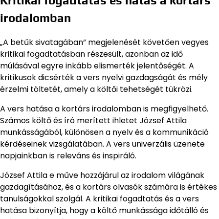
Kritikai fogadtatás és hatás a kortárs
irodalomban
„A betűk sivatagában” megjelenését követően vegyes
kritikai fogadtatásban részesült, azonban az idő
múlásával egyre inkább elismerték jelentőségét. A
kritikusok dicsérték a vers nyelvi gazdagságát és mély
érzelmi töltetét, amely a költői tehetségét tükrözi.
A vers hatása a kortárs irodalomban is megfigyelhető.
Számos költő és író merített ihletet József Attila
munkásságából, különösen a nyelv és a kommunikáció
kérdéseinek vizsgálatában. A vers univerzális üzenete
napjainkban is releváns és inspiráló.
József Attila e műve hozzájárul az irodalom világának
gazdagításához, és a kortárs olvasók számára is értékes
tanulságokkal szolgál. A kritikai fogadtatás és a vers
hatása bizonyítja, hogy a költő munkássága időtálló és