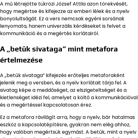
A mű létrejötte tükrözi József Attila azon törekvését,
hogy megértse és kifejezze az emberi lélek és a nyelv
bonyolultságát. Ez a vers nemcsak egyéni sorsának
lenyomata, hanem univerzális kérdéseket is felvet a
kommunikáció és a megértés korlátairól.
A „betűk sivataga” mint metafora
értelmezése
A „betűk sivataga” kifejezés erőteljes metaforaként
jelenik meg a versben, és a nyelv korlátait tárja fel. A
sivatag képe a meddőséget, az elszigeteltséget és a
kietlenséget idézi fel, amelyet a költő a kommunikációval
és a megértéssel kapcsolatosan érez.
Ez a metafora rávilágít arra, hogy a nyelv, bár hatalmas
eszköz a kapcsolatépítésre, gyakran nem elég ahhoz,
hogy valóban megértsük egymást. A betűk, mint a nyelv