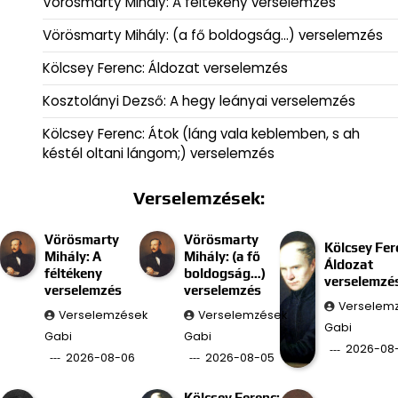
Vörösmarty Mihály: A féltékeny verselemzés
Vörösmarty Mihály: (a fő boldogság…) verselemzés
Kölcsey Ferenc: Áldozat verselemzés
Kosztolányi Dezső: A hegy leányai verselemzés
Kölcsey Ferenc: Átok (láng vala keblemben, s ah
késtél oltani lángom;) verselemzés
Verselemzések:
Vörösmarty
Vörösmarty
Kölcsey Fer
Mihály: A
Mihály: (a fő
Áldozat
féltékeny
boldogság…)
verselemzé
verselemzés
verselemzés
Verselem
Verselemzések
Verselemzések
Gabi
Gabi
Gabi
2026-08
2026-08-06
2026-08-05
Kölcsey Ferenc: