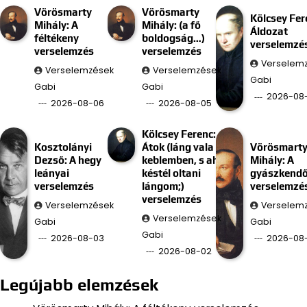
Vörösmarty
Vörösmarty
Kölcsey Fer
Mihály: A
Mihály: (a fő
Áldozat
féltékeny
boldogság…)
verselemzé
verselemzés
verselemzés
Verselem
Verselemzések
Verselemzések
Gabi
Gabi
Gabi
2026-08
2026-08-06
2026-08-05
Kölcsey Ferenc:
Kosztolányi
Átok (láng vala
Vörösmart
Dezső: A hegy
keblemben, s ah
Mihály: A
leányai
késtél oltani
gyászkend
verselemzés
lángom;)
verselemzé
verselemzés
Verselemzések
Verselem
Verselemzések
Gabi
Gabi
Gabi
2026-08-03
2026-08-
2026-08-02
Legújabb elemzések