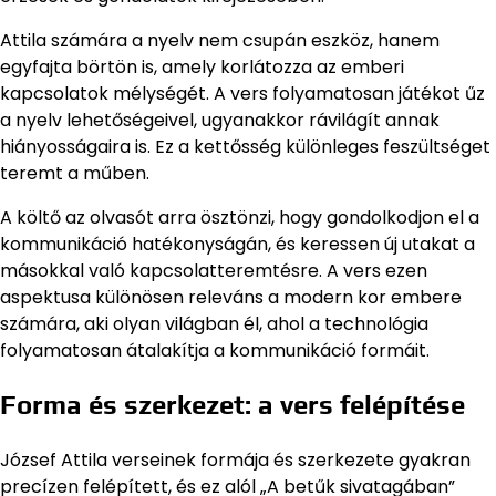
Attila számára a nyelv nem csupán eszköz, hanem
egyfajta börtön is, amely korlátozza az emberi
kapcsolatok mélységét. A vers folyamatosan játékot űz
a nyelv lehetőségeivel, ugyanakkor rávilágít annak
hiányosságaira is. Ez a kettősség különleges feszültséget
teremt a műben.
A költő az olvasót arra ösztönzi, hogy gondolkodjon el a
kommunikáció hatékonyságán, és keressen új utakat a
másokkal való kapcsolatteremtésre. A vers ezen
aspektusa különösen releváns a modern kor embere
számára, aki olyan világban él, ahol a technológia
folyamatosan átalakítja a kommunikáció formáit.
Forma és szerkezet: a vers felépítése
József Attila verseinek formája és szerkezete gyakran
precízen felépített, és ez alól „A betűk sivatagában”