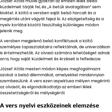
József Attila művei gyakran az emberi lélek belső
küzdelmeit tárják fel, és „A betűk sivatagában” sem
kivétel. A költő a versben saját belső harcait és a
megértés utáni vágyát fejezi ki. Az elszigeteltség és a
nyelv korlátai közötti feszültség különleges módon
jelenik meg.
A versben megjelenő belső konfliktusok a költő
személyes tapasztalataira reflektálnak, de univerzálisan
is értelmezhetők. Az olvasó számára lehetőséget adnak
arra, hogy saját küzdelmeit és érzéseit is felfedezze.
József Attila mesteri módon képes megfogalmazni
azokat a belső dilemmákat, amelyekkel mindannyian
szembesülünk. A vers ezen aspektusa mélyen megérinti
az olvasót, és elgondolkodtatja az emberi lélek
összetettségéről és mélységéről.
A vers nyelvi eszközeinek elemzése