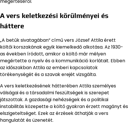
megértéséről.
A vers keletkezési körülményei és
háttere
„A betűk sivatagában” című vers József Attila érett
költői korszakának egyik kiemelkedő alkotása. Az 1930-
as években íródott, amikor a költő már mélyen
megértette a nyelv és a kommunikáció korlátait. Ebben
az időszakban Attila az emberi kapcsolatok
törékenységét és a szavak erejét vizsgálta.
A vers keletkezésének hátterében Attila személyes
válságai és a társadalmi feszültségek is szerepet
játszottak. A gazdasági nehézségek és a politikai
instabilitás közepette a költő gyakran érzett magányt és
elszigeteltséget. Ezek az érzések áthatják a vers
hangulatát és üzenetét.