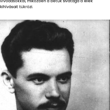
vívódásokkal, miközben a betűk sivataga a lélek
kihívásait tükrözi.