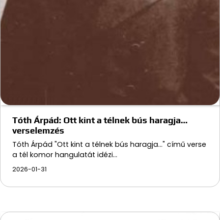
Tóth Árpád: Ott kint a télnek bús haragja…
verselemzés
Tóth Árpád "Ott kint a télnek bús haragja..." című verse
a tél komor hangulatát idézi…
2026-01-31