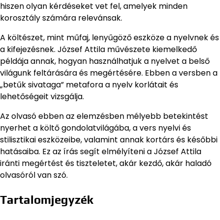
hiszen olyan kérdéseket vet fel, amelyek minden
korosztály számára relevánsak.
A költészet, mint műfaj, lenyűgöző eszköze a nyelvnek és
a kifejezésnek. József Attila művészete kiemelkedő
példája annak, hogyan használhatjuk a nyelvet a belső
világunk feltárására és megértésére. Ebben a versben a
„betűk sivataga” metafora a nyelv korlátait és
lehetőségeit vizsgálja.
Az olvasó ebben az elemzésben mélyebb betekintést
nyerhet a költő gondolatvilágába, a vers nyelvi és
stilisztikai eszközeibe, valamint annak kortárs és későbbi
hatásaiba. Ez az írás segít elmélyíteni a József Attila
iránti megértést és tiszteletet, akár kezdő, akár haladó
olvasóról van szó.
Tartalomjegyzék