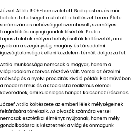
József Attila 1905-ben született Budapesten, és már
fiatalon tehetséget mutatott a költészet terén. Élete
során számos nehézséggel szembesült, személyes
tragédiák és anyagi gondok kísérték. Ezek a
tapasztalatok mélyen befolyásolták költészetét, ami
gyakran a szegénység, magány és társadalmi
igazságtalanságok elleni küzdelem témáit dolgozza fel.
Attila munkássága nemcsak a magyar, hanem a
világirodalom szerves részévé vált. Versei az érzelmi
mélység és a nyelvi precizitás kiváló példái. Életművében
a modernizmus és a szocialista realizmus elemei
keverednek, ami különleges hangot kölcsönöz írásainak.
József Attila költészete az emberi lélek mélységeinek
feltárására törekszik. Az olvasók számára versei
nemcsak esztétikai élményt nyújtanak, hanem mély
gondolkodásra is késztetnek a világ és önmagunk