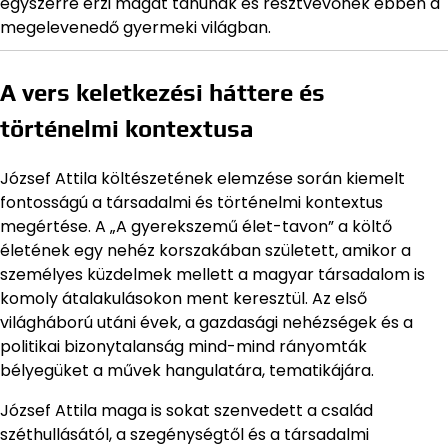
egyszerre érzi magát tanúnak és résztvevőnek ebben a
megelevenedő gyermeki világban.
A vers keletkezési háttere és
történelmi kontextusa
József Attila költészetének elemzése során kiemelt
fontosságú a társadalmi és történelmi kontextus
megértése. A „A gyerekszemű élet-tavon” a költő
életének egy nehéz korszakában született, amikor a
személyes küzdelmek mellett a magyar társadalom is
komoly átalakulásokon ment keresztül. Az első
világháború utáni évek, a gazdasági nehézségek és a
politikai bizonytalanság mind-mind rányomták
bélyegüket a művek hangulatára, tematikájára.
József Attila maga is sokat szenvedett a család
széthullásától, a szegénységtől és a társadalmi