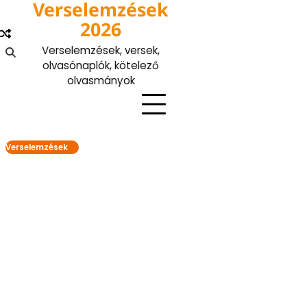
Verselemzések
Skip
to
2026
content
Verselemzések, versek,
olvasónaplók, kötelező
olvasmányok
Verselemzések