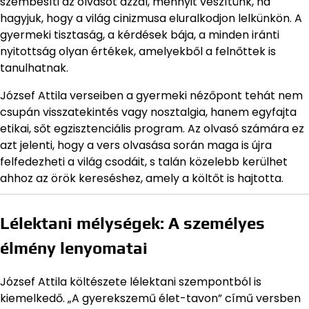
szembesíti az olvasót azzal, mennyit veszítünk, ha
hagyjuk, hogy a világ cinizmusa eluralkodjon lelkünkön. A
gyermeki tisztaság, a kérdések bája, a minden iránti
nyitottság olyan értékek, amelyekből a felnőttek is
tanulhatnak.
József Attila verseiben a gyermeki nézőpont tehát nem
csupán visszatekintés vagy nosztalgia, hanem egyfajta
etikai, sőt egzisztenciális program. Az olvasó számára ez
azt jelenti, hogy a vers olvasása során maga is újra
felfedezheti a világ csodáit, s talán közelebb kerülhet
ahhoz az örök kereséshez, amely a költőt is hajtotta.
Lélektani mélységek: A személyes
élmény lenyomatai
József Attila költészete lélektani szempontból is
kiemelkedő. „A gyerekszemű élet-tavon” című versben