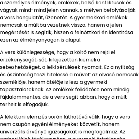
a személyes élmények, emlékek, belső konfliktusok és
vágyak mind-mind jelen vannak, s mélyen befolyásolják
a vers hangulatát, üzenetét. A gyermekkori emlékek
nemcsak a múltba vezetnek vissza, hanem a jelen
megértését is segítik, hiszen a felnőttkori én identitása
ezen az élményanyagon is alapul.
A vers különlegessége, hogy a költő nem rejti el
érzékenységét, sőt, kifejezetten kiemeli a
sebezhetőséget, a lelki sérülések nyomait. Ez a nyíltság
és őszinteség teszi hitelessé a művet: az olvasó nemcsak
szemlélője, hanem átélője is lesz a gyermeki
tapasztalatoknak. Az emlékek felidézése nem mindig
fájdalommentes, de a vers segít abban, hogy a múlt
terheit is elfogadjuk.
A lélektani elemzés során láthatóvá válik, hogy a vers
nem csupán egyéni élményeket közvetít, hanem
univerzális érvényű igazságokat is megfogalmaz. Az