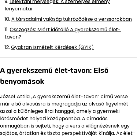
Lélektani mélységek: A személyes élmény
lenyomatai
A társadalmi valóság tükröződése a verssorokban
Összegzés: Miért időtálló A gyerekszemű élet-
tavon?
Gyakran Ismételt Kérdések (GYIK)
A gyerekszemű élet-tavon: Első
benyomások
József Attila „A gyerekszemű élet-tavon” című verse
már első olvasásra is megragadja az olvasó figyelmét
azzal a különleges lírai hanggal, amely a gyermeki
látásmódot helyezi középpontba. A címadás
önmagában is sejteti, hogy a vers a világnézésnek egy
sajátos, ártatlan és tiszta perspektíváját kínálja. Az élet-