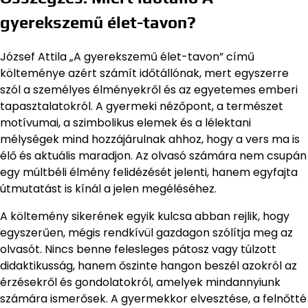
gyerekszemű élet-tavon?
József Attila „A gyerekszemű élet-tavon” című
költeménye azért számít időtállónak, mert egyszerre
szól a személyes élményekről és az egyetemes emberi
tapasztalatokról. A gyermeki nézőpont, a természet
motívumai, a szimbolikus elemek és a lélektani
mélységek mind hozzájárulnak ahhoz, hogy a vers ma is
élő és aktuális maradjon. Az olvasó számára nem csupán
egy múltbéli élmény felidézését jelenti, hanem egyfajta
útmutatást is kínál a jelen megéléséhez.
A költemény sikerének egyik kulcsa abban rejlik, hogy
egyszerűen, mégis rendkívül gazdagon szólítja meg az
olvasót. Nincs benne felesleges pátosz vagy túlzott
didaktikusság, hanem őszinte hangon beszél azokról az
érzésekről és gondolatokról, amelyek mindannyiunk
számára ismerősek. A gyermekkor elvesztése, a felnőtté