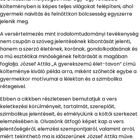
költeményben is képes teljes világokat felépíteni, ahol
gyermeki naivitás és felnőttkori bölcsesség egyszerre
jelenik meg.
A versértelmezés mint irodalomtudományi tevékenység
nem csupán a szöveg jelentésének kibontását jelenti,
hanem a szerző életének, korának, gondolkodásának és
a mű esztétikai minőségének feltárását is magában
foglalja. József Attila „A gyerekszemű élet-tavon” című
költeménye kiváló példa arra, miként szőhetők egybe a
gyermekkor motívumai a lélektan és a szimbolika
rétegeivel.
Ebben a cikkben részletesen bemutatjuk a vers
keletkezési körülményeit, tartalmát, szereplőit,
szimbolikus jelentéseit, és elmélyülünk a költői szerkezet
elemzésében is. Olvasónk átfogó képet kap a vers
jelentőségéről, elemzési szempontjairól, valamint arról,
miért tekinthető ma is időszerűnek József Attila műve.