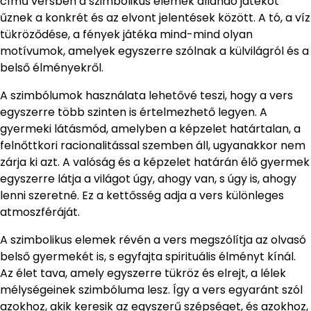
című versben a szimbolikus elemek állandó játékot
űznek a konkrét és az elvont jelentések között. A tó, a víz
tükröződése, a fények játéka mind-mind olyan
motívumok, amelyek egyszerre szólnak a külvilágról és a
belső élményekről.
A szimbólumok használata lehetővé teszi, hogy a vers
egyszerre több szinten is értelmezhető legyen. A
gyermeki látásmód, amelyben a képzelet határtalan, a
felnőttkori racionalitással szemben áll, ugyanakkor nem
zárja ki azt. A valóság és a képzelet határán élő gyermek
egyszerre látja a világot úgy, ahogy van, s úgy is, ahogy
lenni szeretné. Ez a kettősség adja a vers különleges
atmoszféráját.
A szimbolikus elemek révén a vers megszólítja az olvasó
belső gyermekét is, s egyfajta spirituális élményt kínál.
Az élet tava, amely egyszerre tükröz és elrejt, a lélek
mélységeinek szimbóluma lesz. Így a vers egyaránt szól
azokhoz, akik keresik az egyszerű szépséget, és azokhoz,