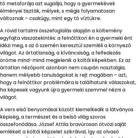
tó metaforája azt sugallja, hogy a gyermekévek
élményei tiszták, mélyek, s mégis folyamatosan
változnak – csakúgy, mint egy tó víztükre.
A rövid tartalmi összefoglalás alapján a költemény
egyfajta visszatekintés: a felnőttkori én a gyermeki ént
idézi meg, s az ő szemén keresztül szemléli a környező
világot. Az ártatlanság, a kíváncsiság, a felfedezés
öröme mind-mind megjelenik a költői képekben. Ez az
ártatlan nézőpont azonban nem csupán nosztalgia,
hanem mélyebb tanulságokat is rejt magában – azt,
hogy a felnőttkor problémáira is találhatunk válaszokat,
ha képesek vagyunk újra gyermeki szemmel nézni a
világot.
A vers első benyomásai között kiemelkedik a látványos
képiség, a természet és a belső világ szoros
összefonódása. József Attila bravúrosan ötvözi saját
emlékeit a költői képzelet szikráival, így az olvasó