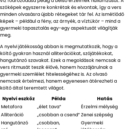
víz fodrozódása pedig a belső érzelmek hullámzását. A
szóképek egyszerre konkrétak és elvontak, így a vers
minden olvasásra újabb rétegeket tár fel. Az ismétlődő
képek – például a fény, az árnyék, a víztükör – mind a
gyermeki tapasztalás egy-egy aspektusát világítják
meg.
A nyelvi játékosság abban is megmutatkozik, hogy a
költő gyakran használ alliterációkat, szójátékokat,
hangutánzó szavakat. Ezek a megoldások nemcsak a
vers ritmusát teszik élővé, hanem hozzájárulnak a
gyermeki szemlélet hitelességéhez is. Az olvasó
nemcsak értelmezi, hanem egyenesen átérezheti a
költő által teremtett világot.
Nyelvi eszköz
Példa
Hatás
Metafora
„élet tava”
Érzelmi mélység
Alliteráció
„csobban a csend”
Zenei szépség
Hangutánzó
„csobban,
Gyermeki