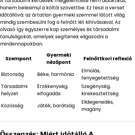
A társadalmi kérdések megjelenítése nem didaktikus,
hanem belesimul a költői szövettbe. Ez teszi a verset
időtállóvá: az ártatlan gyermeki szemmel látott világ
mindig szembesülni fog a felnőtt lét kihívásaival. Az
olvasó így egyszerre kap személyes és társadalmi
tanulságokat, amelyek segítenek eligazodni a
mindennapokban.
Gyermeki
Szempont
Felnőttkori reflexió
nézőpont
Elmúlás,
Biztonság
Béke, harmónia
fenyegetettség
Társadalmi
Érzékenység,
Szegénység,
helyzet
elfogadás
kirekesztettség
Elidegenedés,
Közösség
Játék, barátság
magány
Összegzés: Miért időtálló A