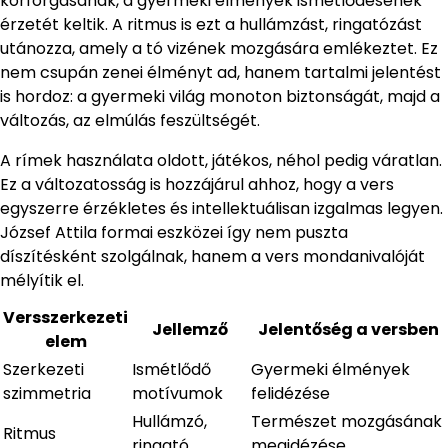
körforgásának, a gyermeki élmények ismétlődésének
érzetét keltik. A ritmus is ezt a hullámzást, ringatózást
utánozza, amely a tó vizének mozgására emlékeztet. Ez
nem csupán zenei élményt ad, hanem tartalmi jelentést
is hordoz: a gyermeki világ monoton biztonságát, majd a
változás, az elmúlás feszültségét.
A rímek használata oldott, játékos, néhol pedig váratlan.
Ez a változatosság is hozzájárul ahhoz, hogy a vers
egyszerre érzékletes és intellektuálisan izgalmas legyen.
József Attila formai eszközei így nem puszta
díszítésként szolgálnak, hanem a vers mondanivalóját
mélyítik el.
Versszerkezeti
Jellemző
Jelentőség a versben
elem
Szerkezeti
Ismétlődő
Gyermeki élmények
szimmetria
motívumok
felidézése
Hullámzó,
Természet mozgásának
Ritmus
ringató
megidézése