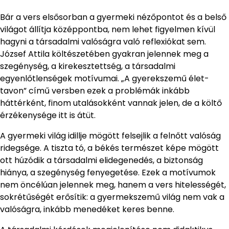
Bár a vers elsősorban a gyermeki nézőpontot és a belső
világot állítja középpontba, nem lehet figyelmen kívül
hagyni a társadalmi valóságra való reflexiókat sem.
József Attila költészetében gyakran jelennek meg a
szegénység, a kirekesztettség, a társadalmi
egyenlőtlenségek motívumai. „A gyerekszemű élet-
tavon” című versben ezek a problémák inkább
háttérként, finom utalásokként vannak jelen, de a költő
érzékenysége itt is átüt.
A gyermeki világ idillje mögött felsejlik a felnőtt valóság
ridegsége. A tiszta tó, a békés természet képe mögött
ott húzódik a társadalmi elidegenedés, a biztonság
hiánya, a szegénység fenyegetése. Ezek a motívumok
nem öncélúan jelennek meg, hanem a vers hitelességét,
sokrétűségét erősítik: a gyermekszemű világ nem vak a
valóságra, inkább menedéket keres benne.