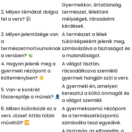
Gyermekkor, ártatlanság,
2. Milyen témákat dolgoz
természet, lélektani
fel a vers?
mélységek, társadalmi
kérdések.
3. Milyen jelentősége van
A természet a lélek
a
tükörképeként jelenik meg,
természetmotívumoknak
szimbolizálva a tisztaságot és
a versben?
a mulandóságot.
4. Hogyan jelenik meg a
A világot tisztán,
gyermeki nézőpont a
rácsodálkozva szemlélő
költeményben?
gyermek hangján szól a vers.
A gyermeki én, amelyen
5. Van-e konkrét
keresztül a költő önmagát és
főszereplője a műnek?
a világot szemléli.
6. Miben különbözik ez a
A gyermekszemű nézőpont
vers József Attila többi
és a természetközpontú
művétől?
szimbolika teszi egyedivé.
A tisztaság, az elfogadás, a