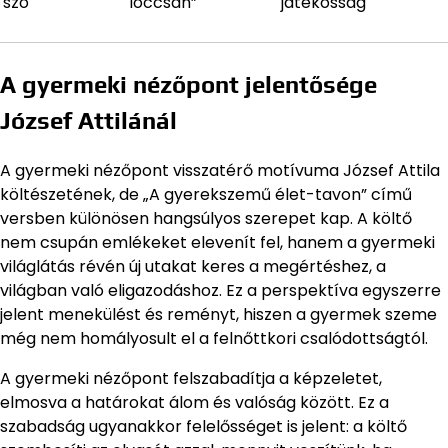
szó
loccsan”
játékosság
A gyermeki nézőpont jelentősége
József Attilánál
A gyermeki nézőpont visszatérő motívuma József Attila
költészetének, de „A gyerekszemű élet-tavon” című
versben különösen hangsúlyos szerepet kap. A költő
nem csupán emlékeket elevenít fel, hanem a gyermeki
világlátás révén új utakat keres a megértéshez, a
világban való eligazodáshoz. Ez a perspektíva egyszerre
jelent menekülést és reményt, hiszen a gyermek szeme
még nem homályosult el a felnőttkori csalódottságtól.
A gyermeki nézőpont felszabadítja a képzeletet,
elmosva a határokat álom és valóság között. Ez a
szabadság ugyanakkor felelősséget is jelent: a költő