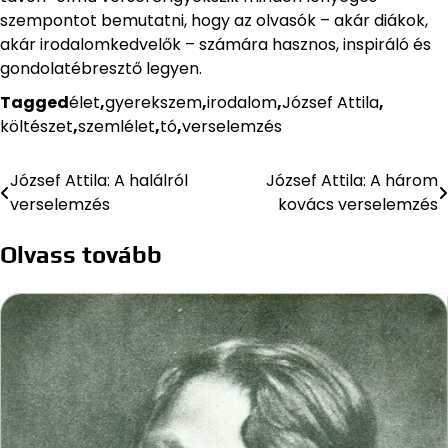
szempontot bemutatni, hogy az olvasók – akár diákok,
akár irodalomkedvelők – számára hasznos, inspiráló és
gondolatébresztő legyen.
Tagged
élet
,
gyerekszem
,
irodalom
,
József Attila
,
költészet
,
szemlélet
,
tó
,
verselemzés
József Attila: A halálról
József Attila: A három
Bejegyzés
verselemzés
kovács verselemzés
navigáció
Olvass tovább