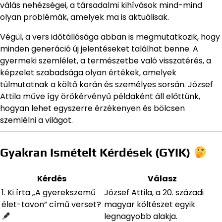
válás nehézségei, a társadalmi kihívások mind-mind
olyan problémák, amelyek ma is aktuálisak.
Végül, a vers időtállósága abban is megmutatkozik, hogy
minden generáció új jelentéseket találhat benne. A
gyermeki szemlélet, a természetbe való visszatérés, a
képzelet szabadsága olyan értékek, amelyek
túlmutatnak a költő korán és személyes sorsán. József
Attila műve így örökérvényű példaként áll előttünk,
hogyan lehet egyszerre érzékenyen és bölcsen
szemlélni a világot.
Gyakran Ismételt Kérdések (GYIK)
Kérdés
Válasz
1. Ki írta „A gyerekszemű
József Attila, a 20. századi
élet-tavon” című verset?
magyar költészet egyik
legnagyobb alakja.