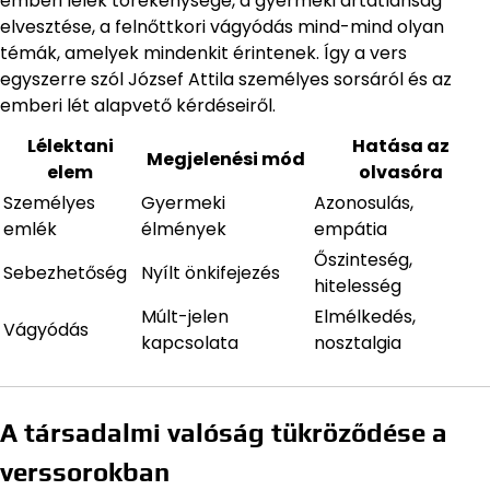
emberi lélek törékenysége, a gyermeki ártatlanság
elvesztése, a felnőttkori vágyódás mind-mind olyan
témák, amelyek mindenkit érintenek. Így a vers
egyszerre szól József Attila személyes sorsáról és az
emberi lét alapvető kérdéseiről.
Lélektani
Hatása az
Megjelenési mód
elem
olvasóra
Személyes
Gyermeki
Azonosulás,
emlék
élmények
empátia
Őszinteség,
Sebezhetőség
Nyílt önkifejezés
hitelesség
Múlt-jelen
Elmélkedés,
Vágyódás
kapcsolata
nosztalgia
A társadalmi valóság tükröződése a
verssorokban