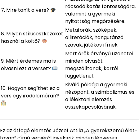
rácsodálkozás fontosságára,
7. Mire tanít a vers?
valamint a gyermeki
nyitottság megőrzésére.
Metaforák, szóképek,
8. Milyen stíluseszközöket
alliterációk, hangutánzó
használ a költő?
szavak, játékos rímek.
Mert örök érvényű üzenetei
9. Miért érdemes ma is
minden olvasót
olvasni ezt a verset?
megszólítanak, kortól
függetlenül.
Kiváló példája a gyermeki
10. Hogyan segíthet ez a
nézőpont, a szimbolizmus és
vers egy irodalomórán?
a lélektani elemzés
összekapcsolásának.
Ez az átfogó elemzés József Attila „A gyerekszemű élet-
tavon” című verséről igyekszik minden lényeges