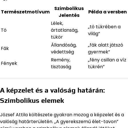
Szimbolikus
Természetmotívum
Példa a versben
Jelentés
Lélek,
„tó tükrében a
Tó
ártatlanság,
világ”
tükör
Állandóság,
„fák alatt játszó
Fák
védettség
gyermek”
Remény,
„fény csillan a víz
Fények
tisztaság
tükrén”
A képzelet és a valóság határán:
Szimbolikus elemek
József Attila költészete gyakran mozog a képzelet és a
valóság határterületén. „A gyerekszemű élet-tavon”