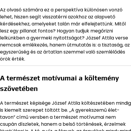
Az olvasó számára ez a perspektíva különösen vonzó
lehet, hiszen segít visszatérni azokhoz az alapvető
kérdésekhez, amelyeket talán már elfelejtettünk. Mitől
lesz egy pillanat fontos? Hogyan tudjuk megőrizni
lelkünkben a gyermeki nyitottságot? József Attila verse
nemcsak emlékezés, hanem útmutatás is: a tisztaság, az
egyszerűség és az ártatlan szemmel való szemlélődés
örök érték.
A természet motívumai a költemény
szövetében
A természet képisége József Attila költészetében mindig
is kiemelt szerepet töltött be. „A gyerekszemű élet-
tavon” című versben a természet motívumai nem
csupán díszletek, hanem a belső történések, érzelmek