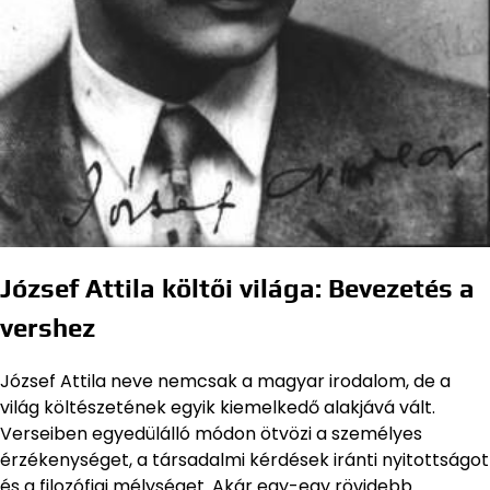
József Attila költői világa: Bevezetés a
vershez
József Attila neve nemcsak a magyar irodalom, de a
világ költészetének egyik kiemelkedő alakjává vált.
Verseiben egyedülálló módon ötvözi a személyes
érzékenységet, a társadalmi kérdések iránti nyitottságot
és a filozófiai mélységet. Akár egy-egy rövidebb