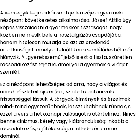
A vers egyik legmarkánsabb jellemzője a gyermeki
nézőpont következetes alkalmazása. József Attila úgy
képes visszaidézni a gyermekkor tisztaságát, hogy
közben nem esik bele a nosztalgiázás csapdájába,
hanem hitelesen mutatja be azt az eredendő
ártatlanságot, amely a felnőttkori szemlélődésből már
hiányzik. A „gyerekszemű” jelző is ezt a tiszta, szűretlen
rácsodálkozást fejezi ki, amellyel a gyermek a világot
szemléli.
Ez a nézőpont lehetőséget ad arra, hogy a világot és
annak részleteit újszerűen, szinte tapintani való
frissességgel lássuk. A tárgyak, élmények és érzelmek
mind-mind egyszerűbbnek, letisztultabbnak tűnnek, s
ezzel a vers a hétköznapi valóságot is átértelmezi. Nincs
benne cinizmus, kétely vagy kiábrándultság: inkább a
rácsodálkozás, a játékosság, a felfedezés öröme
dominál.