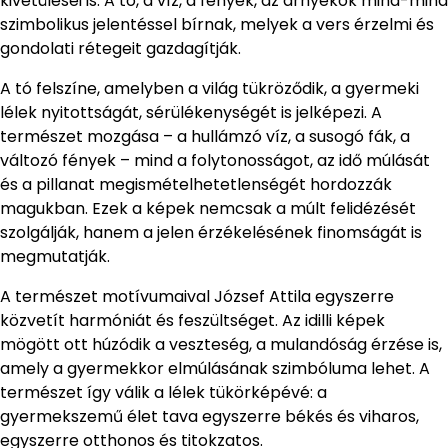
kivetülései is. A tó, a víz, a fények, az árnyékok mind-mind
szimbolikus jelentéssel bírnak, melyek a vers érzelmi és
gondolati rétegeit gazdagítják.
A tó felszíne, amelyben a világ tükröződik, a gyermeki
lélek nyitottságát, sérülékenységét is jelképezi. A
természet mozgása – a hullámzó víz, a susogó fák, a
változó fények – mind a folytonosságot, az idő múlását
és a pillanat megismételhetetlenségét hordozzák
magukban. Ezek a képek nemcsak a múlt felidézését
szolgálják, hanem a jelen érzékelésének finomságát is
megmutatják.
A természet motívumaival József Attila egyszerre
közvetít harmóniát és feszültséget. Az idilli képek
mögött ott húzódik a veszteség, a mulandóság érzése is,
amely a gyermekkor elmúlásának szimbóluma lehet. A
természet így válik a lélek tükörképévé: a
gyermekszemű élet tava egyszerre békés és viharos,
egyszerre otthonos és titokzatos.