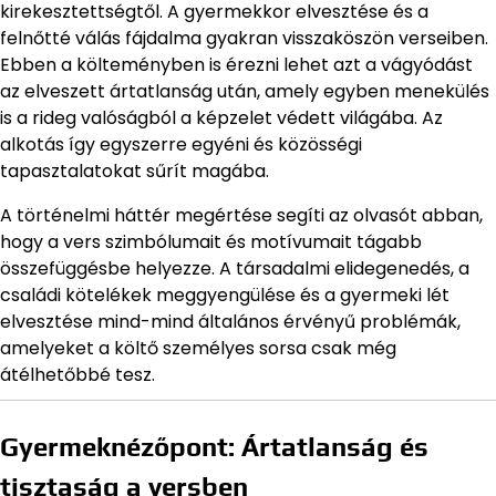
kirekesztettségtől. A gyermekkor elvesztése és a
felnőtté válás fájdalma gyakran visszaköszön verseiben.
Ebben a költeményben is érezni lehet azt a vágyódást
az elveszett ártatlanság után, amely egyben menekülés
is a rideg valóságból a képzelet védett világába. Az
alkotás így egyszerre egyéni és közösségi
tapasztalatokat sűrít magába.
A történelmi háttér megértése segíti az olvasót abban,
hogy a vers szimbólumait és motívumait tágabb
összefüggésbe helyezze. A társadalmi elidegenedés, a
családi kötelékek meggyengülése és a gyermeki lét
elvesztése mind-mind általános érvényű problémák,
amelyeket a költő személyes sorsa csak még
átélhetőbbé tesz.
Gyermeknézőpont: Ártatlanság és
tisztaság a versben