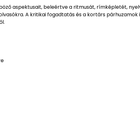
öző aspektusait, beleértve a ritmusát, rímképletét, nyel
olvasókra. A kritikai fogadtatás és a kortárs párhuzamok 
l.
re