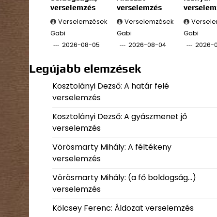
verselemzés
verselemzés
verselem
Verselemzések
Verselemzések
Versel
Gabi
Gabi
Gabi
2026-08-05
2026-08-04
2026-
Legújabb elemzések
Kosztolányi Dezső: A határ felé
verselemzés
Kosztolányi Dezső: A gyászmenet jő
verselemzés
Vörösmarty Mihály: A féltékeny
verselemzés
Vörösmarty Mihály: (a fő boldogság…)
verselemzés
Kölcsey Ferenc: Áldozat verselemzés