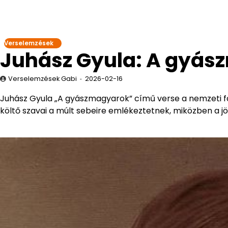
Verselemzések
Juhász Gyula: A gyás
Verselemzések Gabi
2026-02-16
Juhász Gyula „A gyászmagyarok” című verse a nemzeti fá
költő szavai a múlt sebeire emlékeztetnek, miközben a jöv