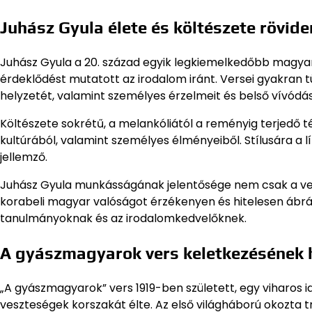
Juhász Gyula élete és költészete rövide
Juhász Gyula a 20. század egyik legkiemelkedőbb magyar 
érdeklődést mutatott az irodalom iránt. Versei gyakran t
helyzetét, valamint személyes érzelmeit és belső vívódás
Költészete sokrétű, a melankóliától a reményig terjedő 
kultúrából, valamint személyes élményeiből. Stílusára a l
jellemző.
Juhász Gyula munkásságának jelentősége nem csak a ver
korabeli magyar valóságot érzékenyen és hitelesen ábrázo
tanulmányoknak és az irodalomkedvelőknek.
A gyászmagyarok vers keletkezésének 
„A gyászmagyarok” vers 1919-ben született, egy viharos 
veszteségek korszakát élte. Az első világháború okozta 