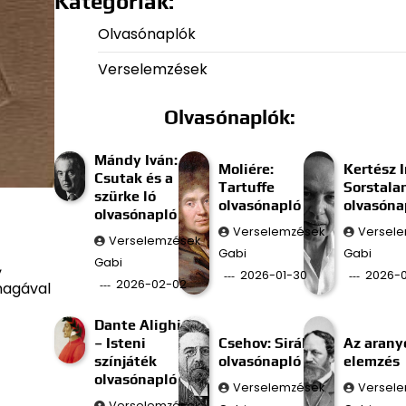
Kategóriák:
Olvasónaplók
Verselemzések
Olvasónaplók:
Mándy Iván:
Moliére:
Kertész I
Csutak és a
Tartuffe
Sorstala
szürke ló
olvasónapló
olvasóna
olvasónapló
Verselemzések
Versel
Verselemzések
Gabi
Gabi
Gabi
,
2026-01-30
2026-0
2026-02-02
magával
Dante Alighieri
– Isteni
Csehov: Sirály
Az aran
színjáték
olvasónapló
elemzés
olvasónapló
Verselemzések
Versel
Verselemzések