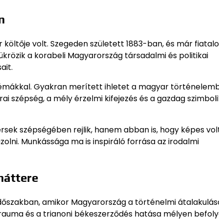
n
költője volt. Szegeden született 1883-ban, és már fiatal
ükrözik a korabeli Magyarország társadalmi és politikai
ait.
témákkal. Gyakran merített ihletet a magyar történelemb
írai szépség, a mély érzelmi kifejezés és a gazdag szimbol
sek szépségében rejlik, hanem abban is, hogy képes vol
lni. Munkássága ma is inspiráló forrása az irodalmi
háttere
időszakban, amikor Magyarország a történelmi átalakulás
trauma és a trianoni békeszerződés hatása mélyen befoly