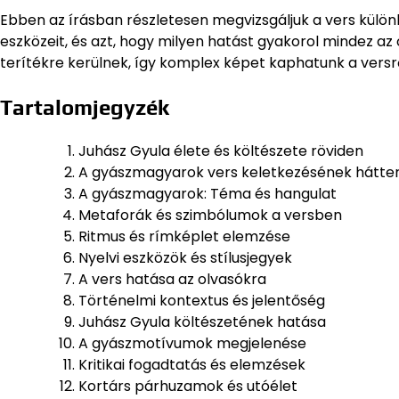
Ebben az írásban részletesen megvizsgáljuk a vers különb
eszközeit, és azt, hogy milyen hatást gyakorol mindez az 
terítékre kerülnek, így komplex képet kaphatunk a versrő
Tartalomjegyzék
Juhász Gyula élete és költészete röviden
A gyászmagyarok vers keletkezésének hátte
A gyászmagyarok: Téma és hangulat
Metaforák és szimbólumok a versben
Ritmus és rímképlet elemzése
Nyelvi eszközök és stílusjegyek
A vers hatása az olvasókra
Történelmi kontextus és jelentőség
Juhász Gyula költészetének hatása
A gyászmotívumok megjelenése
Kritikai fogadtatás és elemzések
Kortárs párhuzamok és utóélet