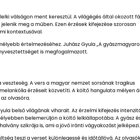
lelki válságon ment keresztül. A világégés által okozott f
jelenik meg a műben. Ezen érzések kifejezése szorosan
mi kontextusával.
 mélyebb értelmezéséhez. Juhász Gyula „A gyászmagyaro
nyvesztettséget is megfogalmazott.
a veszteség. A vers a magyar nemzet sorsának tragikus
melankólia érzéseit közvetíti. A költő hangulata mélyen át
az olvasóra.
a belső világának viharait. Az érzelmi kifejezés intenzit
mélyebben belemerüljön a költő lelkiállapotába. A gyász é
vány szikrája is, ami a jövő iránti vágyakozást jelképezi.
tség teszi a verset különlegessé és időtállóvá. Az olvasó