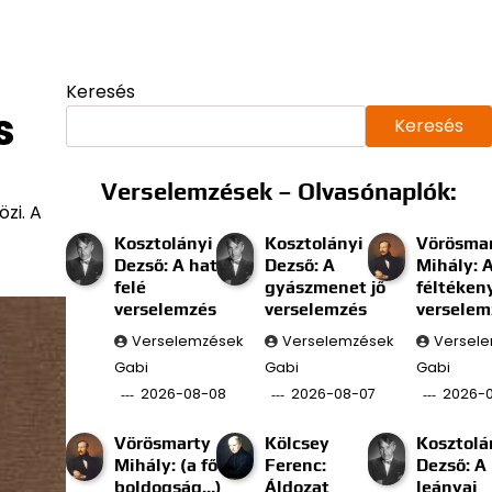
Keresés
s
Keresés
Verselemzések – Olvasónaplók:
zi. A
Kosztolányi
Kosztolányi
Vörösma
Dezső: A határ
Dezső: A
Mihály: 
felé
gyászmenet jő
féltéken
verselemzés
verselemzés
verselem
Verselemzések
Verselemzések
Versel
Gabi
Gabi
Gabi
2026-08-08
2026-08-07
2026-
Vörösmarty
Kölcsey
Kosztolá
Mihály: (a fő
Ferenc:
Dezső: A
boldogság…)
Áldozat
leányai