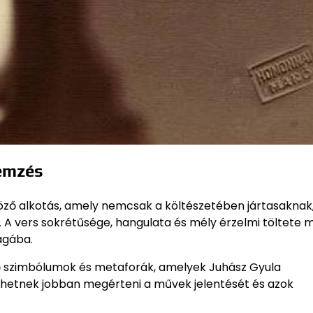
emzés
ző alkotás, amely nemcsak a költészetében jártasaknak
 A vers sokrétűsége, hangulata és mély érzelmi töltete 
lágába.
jlő szimbólumok és metaforák, amelyek Juhász Gyula
thetnek jobban megérteni a művek jelentését és azok