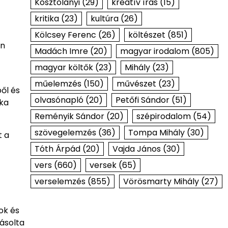
Kosztolányi
(29)
kreatív írás
(15)
kritika
(23)
kultúra
(26)
Kölcsey Ferenc
(26)
költészet
(851)
on
Madách Imre
(20)
magyar irodalom
(805)
magyar költők
(23)
Mihály
(23)
műelemzés
(150)
művészet
(23)
ől és
olvasónapló
(20)
Petőfi Sándor
(51)
ika
Reményik Sándor
(20)
szépirodalom
(54)
szövegelemzés
(36)
Tompa Mihály
(30)
t a
Tóth Árpád
(20)
Vajda János
(30)
vers
(660)
versek
(65)
verselemzés
(855)
Vörösmarty Mihály
(27)
ok és
ásolta