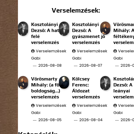
Verselemzések:
Kosztolányi
Kosztolányi
Vörösma
Dezső: A határ
Dezső: A
Mihály: 
felé
gyászmenet jő
féltéken
verselemzés
verselemzés
verselem
Verselemzések
Verselemzések
Versel
Gabi
Gabi
Gabi
2026-08-08
2026-08-07
2026-
Vörösmarty
Kölcsey
Kosztolá
Mihály: (a fő
Ferenc:
Dezső: A
boldogság…)
Áldozat
leányai
verselemzés
verselemzés
verselem
Verselemzések
Verselemzések
Versel
Gabi
Gabi
Gabi
2026-08-05
2026-08-04
2026-