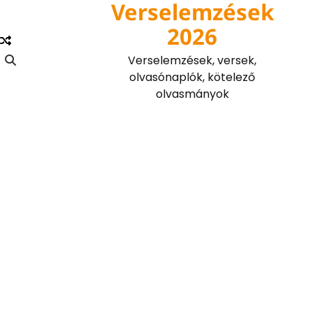
Verselemzések
Skip
to
2026
content
Verselemzések, versek,
olvasónaplók, kötelező
olvasmányok