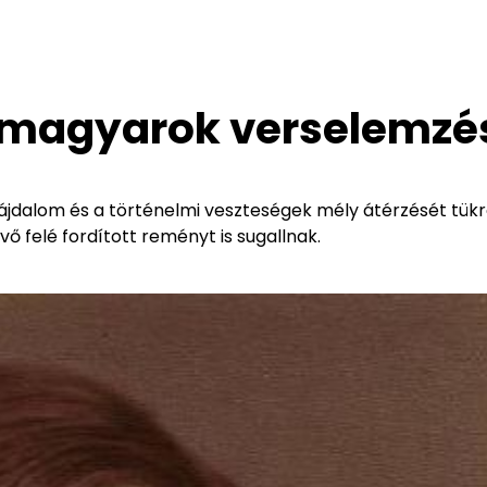
zmagyarok verselemzé
jdalom és a történelmi veszteségek mély átérzését tükrö
ő felé fordított reményt is sugallnak.