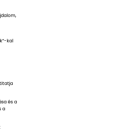
ájdalom,
k”-kal
itatja
ása és a
s a
k