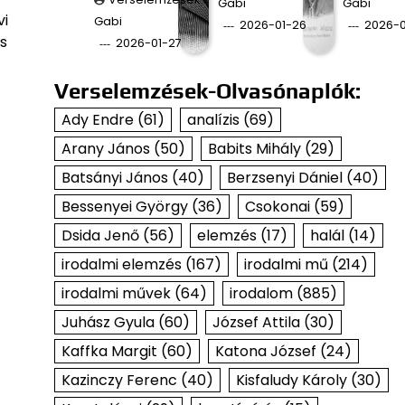
Gabi
Gabi
vi
Gabi
2026-01-26
2026-0
is
2026-01-27
Verselemzések-Olvasónaplók:
Ady Endre
(61)
analízis
(69)
Arany János
(50)
Babits Mihály
(29)
Batsányi János
(40)
Berzsenyi Dániel
(40)
Bessenyei György
(36)
Csokonai
(59)
Dsida Jenő
(56)
elemzés
(17)
halál
(14)
irodalmi elemzés
(167)
irodalmi mű
(214)
irodalmi művek
(64)
irodalom
(885)
Juhász Gyula
(60)
József Attila
(30)
Kaffka Margit
(60)
Katona József
(24)
Kazinczy Ferenc
(40)
Kisfaludy Károly
(30)