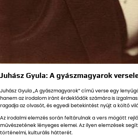
Juhász Gyula: A gyászmagyarok versel
Juhász Gyula „A gyászmagyarok” című verse egy lenyűgö
hanem az irodalom iránt érdeklődők számára is izgalmas.
ragadja az olvasót, és egyedi betekintést nyújt a költő vi
Az irodalmi elemzés során feltárulnak a vers mögött re
művészetének lényeges elemei. Az ilyen elemzések segí
történelmi, kulturális hátterét.