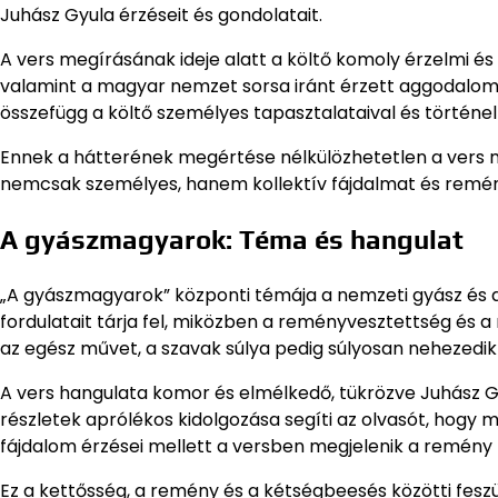
Juhász Gyula érzéseit és gondolatait.
A vers megírásának ideje alatt a költő komoly érzelmi és 
valamint a magyar nemzet sorsa iránt érzett aggodalom 
összefügg a költő személyes tapasztalataival és történel
Ennek a hátterének megértése nélkülözhetetlen a vers
nemcsak személyes, hanem kollektív fájdalmat és remé
A gyászmagyarok: Téma és hangulat
„A gyászmagyarok” központi témája a nemzeti gyász és 
fordulatait tárja fel, miközben a reményvesztettség és a 
az egész művet, a szavak súlya pedig súlyosan nehezedik 
A vers hangulata komor és elmélkedő, tükrözve Juhász Gyul
részletek aprólékos kidolgozása segíti az olvasót, hogy 
fájdalom érzései mellett a versben megjelenik a remény hal
Ez a kettősség, a remény és a kétségbeesés közötti feszül